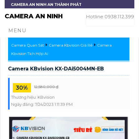
CAMERA AN NINH AN THÀNH PHÁT
CAMERA AN NINH
Hotline 0938.112.399
MENU
Camera Quan Sát
Camera Kbvision Giá Rẻ
Camera
Kbvision Tích Hợp Ai
Camera KBvision KX-DAi5004MN-EB
30%
12,580,000 ₫
Thương hiệu:
KBvision
Ngày đăng:
7/24/2023 1:11:39 PM