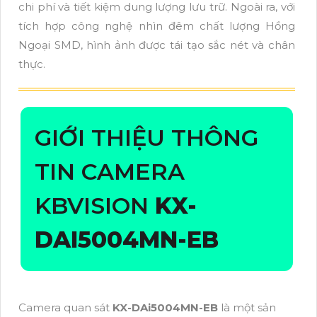
chi phí và tiết kiệm dung lượng lưu trữ. Ngoài ra, với
tích hợp công nghệ nhìn đêm chất lượng Hồng
Ngoại SMD, hình ảnh được tái tạo sắc nét và chân
thực.
GIỚI THIỆU THÔNG
TIN CAMERA
KBVISION
KX-
DAI5004MN-EB
Camera quan sát
KX-DAi5004MN-EB
là một sản