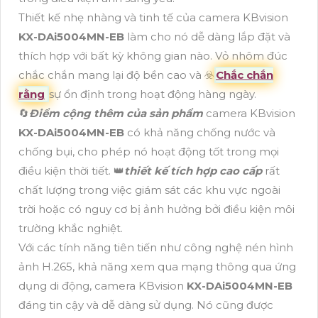
Thiết kế nhẹ nhàng và tinh tế của camera KBvision
KX-DAi5004MN-EB
làm cho nó dễ dàng lắp đặt và
thích hợp với bất kỳ không gian nào. Vỏ nhôm đúc
chắc chắn mang lại độ bền cao và ☣️
Chắc chắn
rằng
sự ổn định trong hoạt động hàng ngày.
🔄
Điểm cộng thêm của sản phẩm
camera KBvision
KX-DAi5004MN-EB
có khả năng chống nước và
chống bụi, cho phép nó hoạt động tốt trong mọi
điều kiện thời tiết. 👑
thiết kế tích hợp cao cấp
rất
chất lượng trong việc giám sát các khu vực ngoài
trời hoặc có nguy cơ bị ảnh hưởng bởi điều kiện môi
trường khắc nghiệt.
Với các tính năng tiên tiến như công nghệ nén hình
ảnh H.265, khả năng xem qua mạng thông qua ứng
dụng di động, camera KBvision
KX-DAi5004MN-EB
đáng tin cậy và dễ dàng sử dụng. Nó cũng được