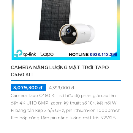
CAMERA NĂNG LƯỢNG MẶT TRỜI TAPO
C460 KIT
3,079,300 ₫
4,399,000 ₫
Camera Tapo C460 KIT sở hữu độ phân giải cao lên
đến 4K UHD 8MP, zoom kỹ thuật số 16×, kết nối Wi-
Fi băng tần kép 2.4/5 GHz, pin lithium-ion 10000mAh
tích hợp cùng tấm pin năng lượng mặt trời 5.2V/2.5W.
Tapo C460 KIT cũng hỗ trợ quan sát ban đêm màu
với cảm biến Starlight, tầm nhìn lên đến 15 m.