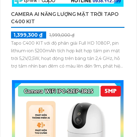
CAMERA AI NĂNG LƯỢNG MẶT TRỜI TAPO
C400 KIT
1,399,300 ₫
1,999,000 ₫
Tapo C400 KIT với độ phân giải Full HD 1080P, pin
lithium-ion 5200mAh tích hợp kết hợp tấm pin mặt
trời 5,2V/2,5W, hoạt động trên băng tần 2,4 GHz, hỗ
trợ tầm nhìn ban đêm có màu lên đến 9m, phát hiện
chuyển động và con người bằng AI, đồng thời lưu trữ
dữ liệu qua thẻ microSD lên đến 512GB.