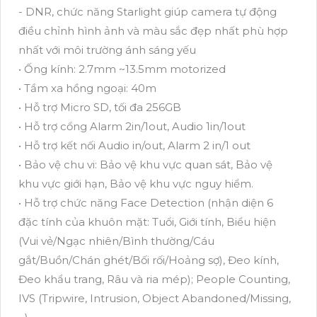
- DNR, chức năng Starlight giúp camera tự động
điều chỉnh hình ảnh và màu sắc đẹp nhất phù hợp
nhất với môi trường ánh sáng yếu
• Ống kính: 2.7mm ~13.5mm motorized
• Tầm xa hồng ngoại: 40m
• Hỗ trợ Micro SD, tối đa 256GB
• Hỗ trợ cổng Alarm 2in/1out, Audio 1in/1out
• Hỗ trợ kết nối Audio in/out, Alarm 2 in/1 out
• Bảo vệ chu vi: Bảo vệ khu vực quan sát, Bảo vệ
khu vực giới hạn, Bảo vệ khu vực nguy hiểm.
• Hỗ trợ chức năng Face Detection (nhận diện 6
đặc tính của khuôn mặt: Tuổi, Giới tính, Biểu hiện
(Vui vẻ/Ngạc nhiên/Bình thường/Cáu
gắt/Buồn/Chán ghét/Bối rối/Hoảng sợ), Đeo kính,
Đeo khẩu trang, Râu và ria mép); People Counting,
IVS (Tripwire, Intrusion, Object Abandoned/Missing,