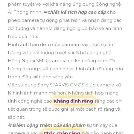
phẩm tuyệt vời với khả năng ứng dụng Công nghệ
AI Thông minh. 👑
thiết kế tích hợp cao cấp
cho
phép camera tự động phát hiện và nhận dạng các
đối tượng và hành vi đáng ngờ, giúp bảo vệ an ninh
hiệu quả hơn.
Hình ảnh ban đêm của camera này thực sự ấn
tượng với chất lượng tuyệt vời. Nhờ công nghệ
Hồng Ngoại SMD, camera có khả năng xem đối
tượng ở công suất cao hơn và hình ảnh rõ ràng hơn
trong điều kiện ánh sáng yếu.
Việc sử dụng Sony STARVIS CMOS giúp camera xử
lý hình ảnh mạnh mẽ hơn. Những tích hợp mang
tính công nghệ cao
Khẳng định rằng
rằng các chi
tiết quan trọng sẽ được ghi lại một cách rõ ràng và
sắc nét.
🔄
Điểm cộng thêm của sản phẩm
sự tin cậy của
camera được ☣️
Chắc chắn rằng
bởi bảo hành chất