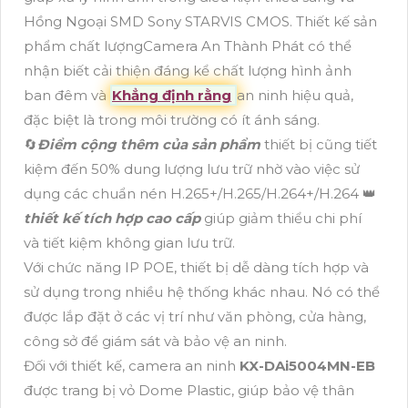
Hồng Ngoại SMD Sony STARVIS CMOS. Thiết kế sản
phẩm chất lượngCamera An Thành Phát có thể
nhận biết cải thiện đáng kể chất lượng hình ảnh
ban đêm và
Khẳng định rằng
an ninh hiệu quả,
đặc biệt là trong môi trường có ít ánh sáng.
🔄
Điểm cộng thêm của sản phẩm
thiết bị cũng tiết
kiệm đến 50% dung lượng lưu trữ nhờ vào việc sử
dụng các chuẩn nén H.265+/H.265/H.264+/H.264 👑
thiết kế tích hợp cao cấp
giúp giảm thiểu chi phí
và tiết kiệm không gian lưu trữ.
Với chức năng IP POE, thiết bị dễ dàng tích hợp và
sử dụng trong nhiều hệ thống khác nhau. Nó có thể
được lắp đặt ở các vị trí như văn phòng, cửa hàng,
công sở để giám sát và bảo vệ an ninh.
Đối với thiết kế, camera an ninh
KX-DAi5004MN-EB
được trang bị vỏ Dome Plastic, giúp bảo vệ thân