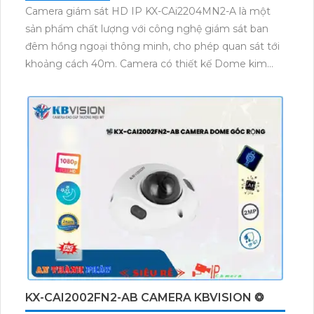
Camera giám sát HD IP KX-CAi2204MN2-A là một
sản phẩm chất lượng với công nghệ giám sát ban
đêm hồng ngoại thông minh, cho phép quan sát tới
khoảng cách 40m. Camera có thiết kế Dome kim
loại hiện đại và hình ảnh được truyền tải qua công
nghệ IP, đảm bảo cho hình ảnh sắc nét và chất
lượng. Đặc biệt, sản phẩm tích hợp công nghệ AI cho
dự án chuyên dụng, giúp tiết kiệm 50% dung lượng
với các định dạng H.265+/H.265/H.264+/H.264.
Camera giám sát HD IP KX-CAi2204MN2-A là lựa
chọn tuyệt vời cho việc lắp đặt tại văn phòng hoặc
các dự án chuyên nghiệp.
KX-CAI2002FN2-AB CAMERA KBVISION ❂