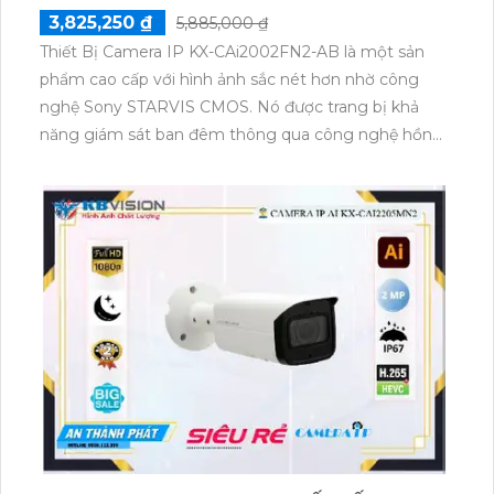
3,825,250 ₫
5,885,000 ₫
Thiết Bị Camera IP KX-CAi2002FN2-AB là một sản
phẩm cao cấp với hình ảnh sắc nét hơn nhờ công
nghệ Sony STARVIS CMOS. Nó được trang bị khả
năng giám sát ban đêm thông qua công nghệ hồng
ngoại, cho phép quan sát xa tới 30m. Với nền tảng
kết nối IP, nó rất dễ dàng để cài đặt và kết nối với hệ
thống mạng. Chất lượng hình ảnh 2.0 MP mang đến
cho bạn những hình ảnh rõ nét và tường minh. Công
nghệ nén video H.265+/H.265/H.264+/H.264 cho
phép tải hình ảnh nhanh chóng và tiết kiệm bộ nhớ.
Ngoài ra, thiết bị còn tích hợp công nghệ nhìn đêm
chất lượng Starlight, giúp bạn có thể quan sát rõ ràng
ngay cả trong điều kiện ánh sáng yếu.