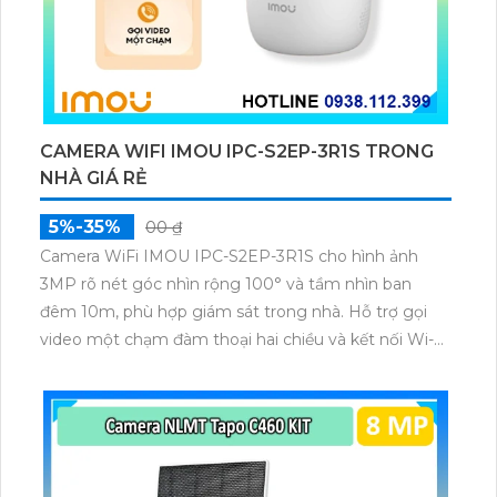
CAMERA WIFI IMOU IPC-S2EP-3R1S TRONG
NHÀ GIÁ RẺ
5%-35%
00 ₫
Camera WiFi IMOU IPC-S2EP-3R1S cho hình ảnh
3MP rõ nét góc nhìn rộng 100° và tầm nhìn ban
đêm 10m, phù hợp giám sát trong nhà. Hỗ trợ gọi
video một chạm đàm thoại hai chiều và kết nối Wi-Fi
ổn định giúp quan sát từ xa. Lưu trữ linh hoạt qua thẻ
microSD tối đa 256GB hoặc lưu đám mây dễ lắp đặt
cho gia đình và văn phòng nhỏ.