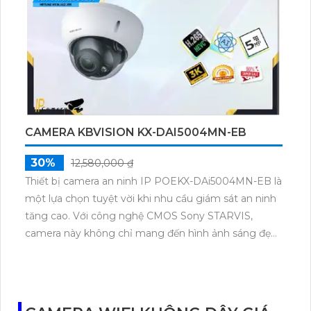
nghệ nhìn đêm chất lượng Starlight, mang lại hiệu
quả giám sát tối ưu trong mọi điều kiện ánh sáng.
CAMERA KBVISION KX-DAI5004MN-EB
30%
12,580,000 ₫
Thiết bị camera an ninh IP POEKX-DAi5004MN-EB là
một lựa chọn tuyệt vời khi nhu cầu giám sát an ninh
tăng cao. Với công nghệ CMOS Sony STARVIS,
camera này không chỉ mang đến hình ảnh sáng đẹp
hơn mà còn chất lượng hơn. Đặc biệt, khả năng quan
sát ban đêm với tầm nhìn hồng ngoại lên đến 50m
giúp cảnh báo kịp thời trong mọi tình huống. Bên
cạnh đó, sử dụng công nghệ IP POE giúp giảm chi