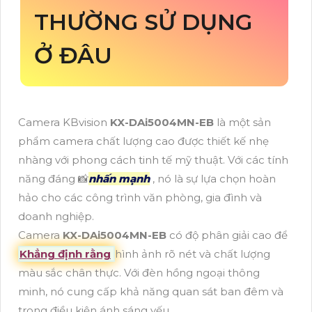
THƯỜNG SỬ DỤNG
Ở ĐÂU
Camera KBvision
KX-DAi5004MN-EB
là một sản
phẩm camera chất lượng cao được thiết kế nhẹ
nhàng với phong cách tinh tế mỹ thuật. Với các tính
năng đáng 📸
nhấn mạnh
, nó là sự lựa chọn hoàn
hảo cho các công trình văn phòng, gia đình và
doanh nghiệp.
Camera
KX-DAi5004MN-EB
có độ phân giải cao để
Khẳng định rằng
hình ảnh rõ nét và chất lượng
màu sắc chân thực. Với đèn hồng ngoại thông
minh, nó cung cấp khả năng quan sát ban đêm và
trong điều kiện ánh sáng yếu.