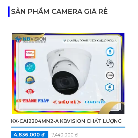
SẢN PHẨM CAMERA GIÁ RẺ
KX-CAI2204MN2-A KBVISION CHẤT LƯỢNG
4,836,000 ₫
7,440,000 ₫