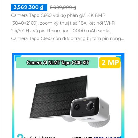
3,569,300 ₫
5,099,000 ₫
Camera Tapo C660 với độ phân giải 4K 8MP
(3840×2160), zoom kỹ thuật số 18×, kết nối Wi-Fi
2.4/5 GHz và pin lithium-ion 10000 mAh sạc lại.
Camera Tapo C660 còn được trang bị tấm pin năng
lượng mặt trời 5.2V 2.5W, tích hợp AI phát hiện người,
thú cưng, phương tiện, lưu trữ thẻ microSD tối đa 512
GB.