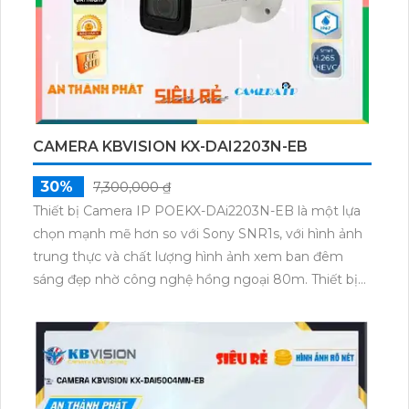
CAMERA KBVISION KX-DAI2203N-EB
30%
7,300,000 ₫
Thiết bị Camera IP POEKX-DAi2203N-EB là một lựa
chọn mạnh mẽ hơn so với Sony SNR1s, với hình ảnh
trung thực và chất lượng hình ảnh xem ban đêm
sáng đẹp nhờ công nghệ hồng ngoại 80m. Thiết bị
này còn được thiết kế với công nghệ IP POE, giúp
tiết kiệm chi phí cho hệ thống giám sát lớn, với độ
nét lên đến 2.0 MP. Hơn nữa, tích hợp các công
nghệ nén hình H.265/H.264+/H.264 giúp tiết kiệm
50% dung lượng. Đặc biệt, camera còn sử dụng công