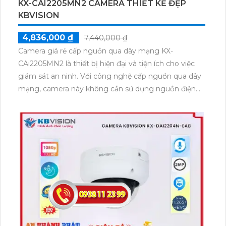
KX-CAI2205MN2 CAMERA THIẾT KẾ ĐẸP
KBVISION
4,836,000 ₫
7,440,000 ₫
Camera giá rẻ cấp nguồn qua dây mạng KX-
CAi2205MN2 là thiết bị hiện đại và tiện ích cho việc
giám sát an ninh. Với công nghệ cấp nguồn qua dây
mạng, camera này không cần sử dụng nguồn điện
riêng, giúp tiết kiệm chi phí và dễ dàng lắp đặt.
Camera KX-CAi2205MN2 có độ phân giải cao, hình
ảnh sắc nét, cho phép người dùng xem và ghi lại các
hình ảnh chất lượng. Ngoài ra, thiết bị này còn hỗ trợ
kết nối mạng wifi, giúp người dùng dễ dàng kiểm
soát từ xa thông qua ứng dụng di động.