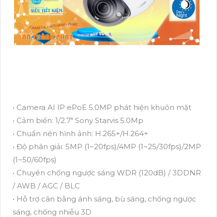
• Camera AI IP ePoE 5.0MP phát hiện khuôn mặt
• Cảm biến: 1/2.7" Sony Starvis 5.0Mp
• Chuẩn nén hình ảnh: H.265+/H.264+
• Độ phân giải: 5MP (1~20fps)/4MP (1~25/30fps)/2MP
(1~50/60fps)
• Chuyên chống ngược sáng WDR (120dB) / 3DDNR
/ AWB / AGC / BLC
• Hỗ trợ cân bằng ánh sáng, bù sáng, chống ngược
sáng, chống nhiễu 3D