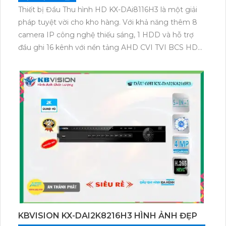
Thiết bị Đầu Thu hình HD KX-DAi8116H3 là một giải
pháp tuyệt vời cho kho hàng. Với khả năng thêm 8
camera IP công nghệ thiếu sáng, 1 HDD và hỗ trợ
đầu ghi 16 kênh với nền tảng AHD CVI TVI BCS HD
giá rẻ, đây là một lựa chọn hoàn hảo cho việc quan
sát và bảo vệ kho hàng của bạn. Chức năng ưu việt
công nghệ AI giúp tăng cường hiệu quả quan sát và
đồng thời tiết kiệm 50% dung lượng với hỗ trợ định
dạng nén H.265+/H.265/H.264+/H.264.
KBVISION KX-DAI2K8216H3 HÌNH ẢNH ĐẸP