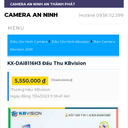
CAMERA AN NINH AN THÀNH PHÁT
CAMERA AN NINH
Hotline 0938.112.399
MENU
Đầu Ghi Hình Camera
Đầu Ghi Hình Kbvision
Bán Camera
Kbvision 2MP
KX-DAi8116H3 Đầu Thu KBvision
5,550,000 ₫
7,940,000 ₫
Thương hiệu:
KBvision
Ngày đăng:
7/24/2023 11:36:47 AM