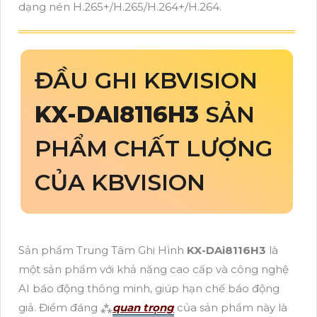
dạng nén H.265+/H.265/H.264+/H.264.
ĐẦU GHI KBVISION
KX-DAI8116H3
SẢN
PHẨM CHẤT LƯỢNG
CỦA KBVISION
Sản phẩm Trung Tâm Ghi Hình
KX-DAi8116H3
là
một sản phẩm với khả năng cao cấp và công nghệ
AI báo động thông minh, giúp hạn chế báo động
giả. Điểm đáng ⁂
quan trọng
của sản phẩm này là