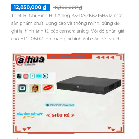
12,850,000 ₫
18,300,000 ₫
Thiết Bị Ghi Hình HD Anlog KX-DAi2K8216H3 là một
sản phẩm chất lượng cao và thông minh, dùng để
ghi lại hình ảnh từ các camera anlog. Với độ phân giải
cao HD 1080P, nó mang lại hình ảnh sắc nét và chi
tiết. Thiết bị này được trang bị công nghệ tiên tiến,
giúp quản lý và xem lại video dễ dàng thông qua ứng
dụng trên điện thoại di động hoặc máy tính. KX-
DAi2K8216H3 có khả năng lưu trữ lâu dài thông qua
ổ cứng lên đến 16TB và hỗ trợ nhiều cổng giao tiếp
như HDMI, VGA, RS485 để kết nối với các thiết bị
khác. Với tính năng ghi hình liên tục hoặc theo lịch
trình, sản phẩm này là lựa chọn hoàn hảo cho việc
giám sát và bảo vệ an ninh.