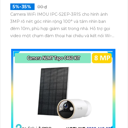
5%-35%
00 ₫
Camera WiFi IMOU IPC-S2EP-3R1S cho hình ảnh
3MP rõ nét góc nhìn rộng 100° và tầm nhìn ban
đêm 10m, phù hợp giám sát trong nhà. Hỗ trợ gọi
video một chạm đàm thoại hai chiều và kết nối Wi-Fi
ổn định giúp quan sát từ xa. Lưu trữ linh hoạt qua thẻ
microSD tối đa 256GB hoặc lưu đám mây dễ lắp đặt
cho gia đình và văn phòng nhỏ.