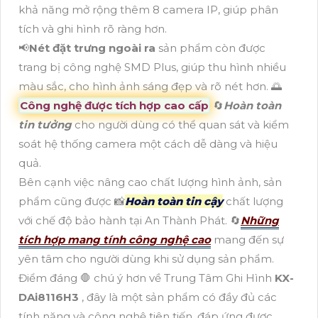
khả năng mở rộng thêm 8 camera IP, giúp phân
tích và ghi hình rõ ràng hơn.
📢
Nét đặt trưng ngoài ra
sản phẩm còn được
trang bị công nghệ SMD Plus, giúp thu hình nhiều
màu sắc, cho hình ảnh sáng đẹp và rõ nét hơn. 🌅
Công nghệ được tích hợp cao cấp
🔄
Hoàn toàn
tin tưởng
cho người dùng có thể quan sát và kiểm
soát hệ thống camera một cách dễ dàng và hiệu
quả.
Bên cạnh việc nâng cao chất lượng hình ảnh, sản
phẩm cũng được 📸
Hoàn toàn tin cậy
chất lượng
với chế độ bảo hành tại An Thành Phát. 🔄
Những
tích hợp mang tính công nghệ cao
mang đến sự
yên tâm cho người dùng khi sử dụng sản phẩm.
Điểm đáng 🛑 chú ý hơn về Trung Tâm Ghi Hình
KX-
DAi8116H3
, đây là một sản phẩm có đầy đủ các
tính năng và công nghệ tiên tiến, đáp ứng được