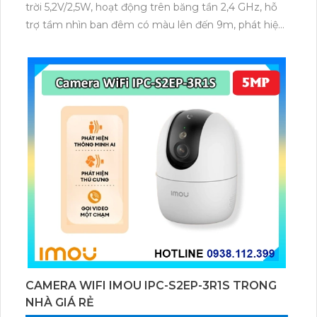
trời 5,2V/2,5W, hoạt động trên băng tần 2,4 GHz, hỗ
trợ tầm nhìn ban đêm có màu lên đến 9m, phát hiện
chuyển động và con người bằng AI, đồng thời lưu trữ
dữ liệu qua thẻ microSD lên đến 512GB.
CAMERA WIFI IMOU IPC-S2EP-3R1S TRONG
NHÀ GIÁ RẺ