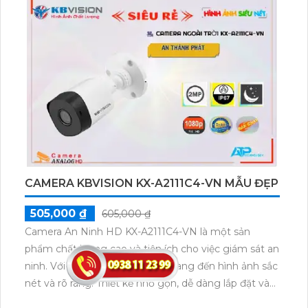
xem từ xa qua ứng dụng điện thoại di động. Thiết bị
cũng được trang bị các tính năng bổ sung như phát
hiện chuyển động và cảnh báo qua email hoặc ứng
dụng điện thoại. Với thiết kế nhỏ gọn, dễ dàng lắp
đặt và thích ứng với mọi môi trường, thiết bị camera
này là lựa chọn lý tưởng cho việc giám sát an ninh
chất lượng cao.
CAMERA KBVISION KX-A2111C4-VN MẪU ĐẸP
505,000 ₫
605,000 ₫
Camera An Ninh HD KX-A2111C4-VN là một sản
phẩm chất lượng cao và tiện ích cho việc giám sát an
ninh. Với độ phân giải HD, nó mang đến hình ảnh sắc
nét và rõ ràng. Thiết kế nhỏ gọn, dễ dàng lắp đặt và
điều chỉnh góc quay. Tích hợp các tính năng như