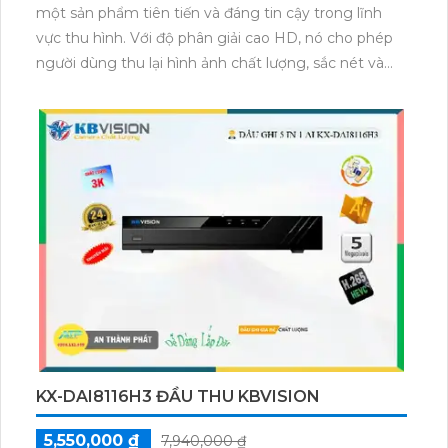
một sản phẩm tiên tiến và đáng tin cậy trong lĩnh
vực thu hình. Với độ phân giải cao HD, nó cho phép
người dùng thu lại hình ảnh chất lượng, sắc nét và
chi tiết. Sản phẩm này được trang bị công nghệ tiên
tiến AI-VN, giúp phát hiện và nhận dạng các đối
tượng một cách chính xác, từ đó tăng cường sự an
ninh và giám sát hiệu quả. Thiết bị thu hình KX-
7104Ai-VN còn hỗ trợ kết nối mạng IP, giúp người
dùng dễ dàng quan sát và điều khiển từ xa thông qua
máy tính hoặc điện thoại di động. Với thiết kế nhỏ
gọn, dễ lắp đặt, sản phẩm này là lựa chọn lý tưởng
cho việc giám sát tại các nơi công cộng, văn phòng,
nhà riêng và các khu vực khác.
KX-DAI8116H3 ĐẦU THU KBVISION
5,550,000 ₫
7,940,000 ₫