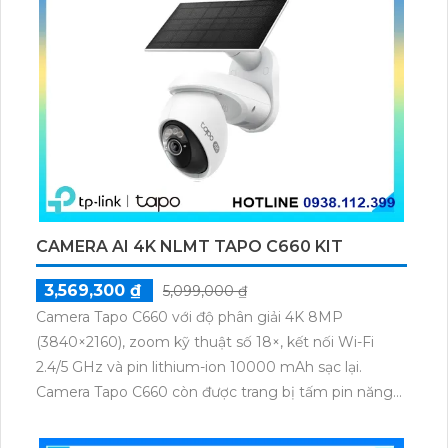
CAMERA AI 4K NLMT TAPO C660 KIT
3,569,300 ₫
5,099,000 ₫
Camera Tapo C660 với độ phân giải 4K 8MP
(3840×2160), zoom kỹ thuật số 18×, kết nối Wi-Fi
2.4/5 GHz và pin lithium-ion 10000 mAh sạc lại.
Camera Tapo C660 còn được trang bị tấm pin năng
lượng mặt trời 5.2V 2.5W, tích hợp AI phát hiện người,
thú cưng, phương tiện, lưu trữ thẻ microSD tối đa 512