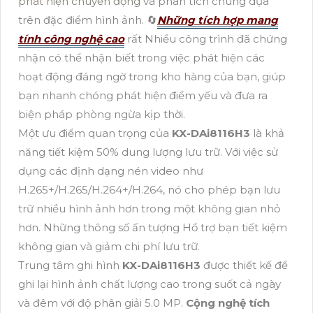
phát hiện chuyển động và phân tích chúng dựa
trên đặc điểm hình ảnh. 🔄
Những tích hợp mang
tính công nghệ cao
rất Nhiều công trình đã chứng
nhận có thể nhận biết trong việc phát hiện các
hoạt động đáng ngờ trong kho hàng của bạn, giúp
bạn nhanh chóng phát hiện điểm yếu và đưa ra
biện pháp phòng ngừa kịp thời.
Một ưu điểm quan trọng của
KX-DAi8116H3
là khả
năng tiết kiệm 50% dung lượng lưu trữ. Với việc sử
dụng các định dạng nén video như
H.265+/H.265/H.264+/H.264, nó cho phép bạn lưu
trữ nhiều hình ảnh hơn trong một không gian nhỏ
hơn. Những thông số ấn tượng Hổ trợ bạn tiết kiệm
không gian và giảm chi phí lưu trữ.
Trung tâm ghi hình
KX-DAi8116H3
được thiết kế để
ghi lại hình ảnh chất lượng cao trong suốt cả ngày
và đêm với độ phân giải 5.0 MP.
Cộng nghệ tích