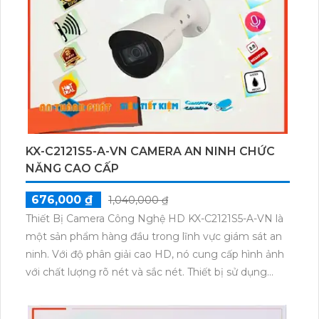
KX-C2121S5-A-VN CAMERA AN NINH CHỨC
NĂNG CAO CẤP
676,000 ₫
1,040,000 ₫
Thiết Bị Camera Công Nghệ HD KX-C2121S5-A-VN là
một sản phẩm hàng đầu trong lĩnh vực giám sát an
ninh. Với độ phân giải cao HD, nó cung cấp hình ảnh
với chất lượng rõ nét và sắc nét. Thiết bị sử dụng
công nghệ tiên tiến, cho phép ghi hình liên tục hoặc
theo lịch trình. Ngoài ra, nó có khả năng ghi âm và