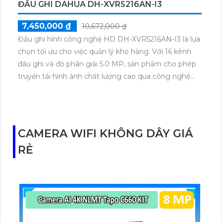
ĐẦU GHI DAHUA DH-XVR5216AN-I3
7,450,000 ₫
10,672,000 ₫
Đầu ghi hình công nghệ HD DH-XVR5216AN-I3 là lựa
chọn tối ưu cho việc quản lý kho hàng. Với 16 kênh
đầu ghi và độ phân giải 5.0 MP, sản phẩm cho phép
truyền tải hình ảnh chất lượng cao qua công nghệ
AHD, CVI, TVI, BCS mà ít gặp sự cố. Đặc biệt, đầu ghi
này tích hợp các chức năng cao cấp như công nghệ
AI chống trộm và thu âm chất lượng. Hình ảnh ban
đêm cũng được cải thiện nhờ tính năng đặc biệt. Đầu
CAMERA WIFI KHÔNG DÂY GIÁ
ghi còn hỗ trợ 2 HDD và công nghệ 5 in 1, giúp kết
RẺ
hợp thêm 8 camera IP một cách dễ dàng.