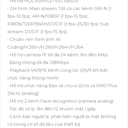
• Hỗ trợ HDCVI/AHD/TVI/CVBS/IP
• Ghi hình: Main stream: Tất cả các kênh: 5M-N (1
fps–10 fps); 4M-N/1080P (1 fps–15 fps);
1080N/720P/960H/D1/CIF (1 fps–25/30 fps); Sub
stream: D1/CIF (1 fps–15 fps)
• Chuẩn nén hình ảnh: AI
Coding/H.265+/H.265/H.264+/H.264
• Hỗ trợ camera IP tối đa 24 kênh, lên đến 6Mp
. Băng thông tối đa 128Mbps
• Playback 1/4/9/16 kênh cùng lúc (1/4/9 khi bật
chức năng thông minh)
• Hỗ trợ chức năng Bảo vệ chu vi (2ch) và SMD Plus
(16ch) (analog)
• Hỗ trợ 2 kênh Face recognition (camera analog)
. Tốc độ xử lý: lên đến 12 khuôn mặt / giây
• Cảnh báo người lạ: phát hiện người lạ mặt (không
có trong cơ sở dữ liệu của thiết bị)