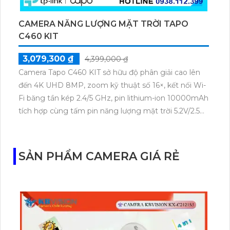
CAMERA NĂNG LƯỢNG MẶT TRỜI TAPO
C460 KIT
3,079,300 ₫
4,399,000 ₫
Camera Tapo C460 KIT sở hữu độ phân giải cao lên
đến 4K UHD 8MP, zoom kỹ thuật số 16×, kết nối Wi-
Fi băng tần kép 2.4/5 GHz, pin lithium-ion 10000mAh
tích hợp cùng tấm pin năng lượng mặt trời 5.2V/2.5W.
Tapo C460 KIT cũng hỗ trợ quan sát ban đêm màu
với cảm biến Starlight, tầm nhìn lên đến 15 m.
SẢN PHẨM CAMERA GIÁ RẺ