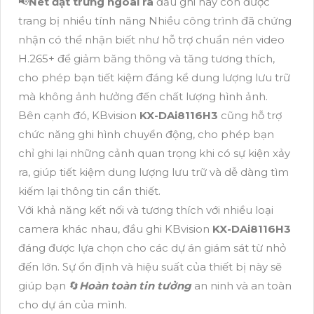
📢
Nét đặt trưng ngoài ra
đầu ghi này còn được
trang bị nhiều tính năng Nhiều công trình đã chứng
nhận có thể nhận biết như hỗ trợ chuẩn nén video
H.265+ để giảm băng thông và tăng tương thích,
cho phép bạn tiết kiệm đáng kể dung lượng lưu trữ
mà không ảnh hưởng đến chất lượng hình ảnh.
Bên cạnh đó, KBvision
KX-DAi8116H3
cũng hỗ trợ
chức năng ghi hình chuyển động, cho phép bạn
chỉ ghi lại những cảnh quan trọng khi có sự kiện xảy
ra, giúp tiết kiệm dung lượng lưu trữ và dễ dàng tìm
kiếm lại thông tin cần thiết.
Với khả năng kết nối và tương thích với nhiều loại
camera khác nhau, đầu ghi KBvision
KX-DAi8116H3
đáng được lựa chọn cho các dự án giám sát từ nhỏ
đến lớn. Sự ổn định và hiệu suất của thiết bị này sẽ
giúp bạn 🔄
Hoàn toàn tin tưởng
an ninh và an toàn
cho dự án của mình.