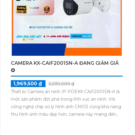
tốt nhất được trang bị công nghệ AI giúp hạn chế
báo động giả và đảm bảo an ninh tối đa.Đầu ghi
cũng hỗ trợ xem ban đêm và có khả năng mở rộng
với 2 HDD, cho phép bạn lưu trữ lượng dữ liệu lớn.
Ngoài ra, bạn còn có thể thêm 8 camera IP để mở
rộng hệ thống giám sát của mình.
CAMERA KX-CAIF2001SN-A ĐANG GIẢM GIÁ
✪
1,969,500 ₫
3,030,000 ₫
Thiết bị Camera an ninh IP POEKX-CAiF2001SN-A là
một sản phẩm đột phá trong lĩnh vực an ninh. Với
công nghệ chip xử lý hình ảnh CMOS cùng khả năng
thu hình ảnh màu đẹp hơn, camera này mang đến
những hình ảnh chân thực và rõ nét. Đặc biệt, nhờ
tích hợp công nghệ IP POE, camera có khả năng xử