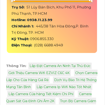
Trụ Sở:
51 Lũy Bán Bích, Khu Phố 11, Phường
Phú Thạnh, TP.HCM
Hotline: 0938.11.23.99
Chi Nhánh 1:
445/38 Tân Hòa Đông,P. Bình
Trị Đông, TP. HCM
Kỹ Thuật:
0906.855.330
Điện Thoại:
(028) 6688.4949
Thông Tin:
Lắp Đặt Camera An Ninh Tại Thủ Đức
Giới Thiệu Camera Wifi EZVIZ C6C 4K
Chọn Camera
Lắp Cho Cửa Hàng Giá Rẻ
Dịch Vụ Bảo Trì Hệ Thống
Mạng Tần Bình
Lắp Camera Ip Wifi Nào Tốt Nhất
Lắp Camera Cửa hàng Tiết Kiệm Chi Phí
Camera
Quan Sát Gia Đình Ghi Âm 2K
Trọn Bộ Camera Giám