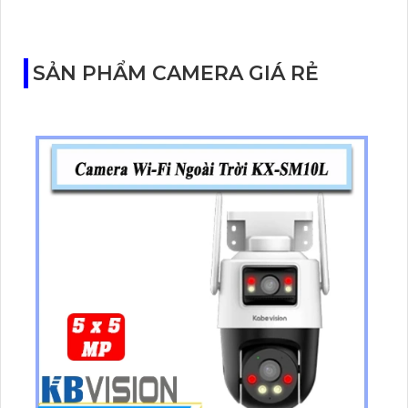
Tapo C460 KIT cũng hỗ trợ quan sát ban đêm màu
với cảm biến Starlight, tầm nhìn lên đến 15 m.
SẢN PHẨM CAMERA GIÁ RẺ