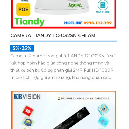
CAMERA TIANDY TC-C32SN GHI ÂM
5%-35%
Camera IP dome trong nhà TIANDY TC-C32SN là sự
kết hợp hoàn hảo giữa công nghệ thông minh và
thiết kế bền bỉ. Có độ phân giải 2MP Full HD 1080P,
micro tích hợp ghi âm rõ ràng, khả năng quan sát
ban đêm qua hồng ngoại lên đến 30m cùng khe
cắm thẻ nhớ hỗ trợ tối đa 512GB đáp ứng tốt nhu
cầu giám sát liên tục và chất lượng cao, hỗ trợ POE
đạt chuẩn IP66 chống bụi nước vỏ kim loại chắc
chắn.