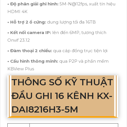
• Độ phân giải ghi hình:
5M-N@12fps, xuất tín hiệu
HDMI 4K
• Hỗ trợ 2 ổ cứng:
dung lượng tối đa 16TB
• Kết nối camera IP:
lên đến 6MP, tương thích
Onvif 23.12
• Đàm thoại 2 chiều:
qua cáp đồng trục tiện lợi
• Cấu hình thông minh:
qua P2P và phần mềm
KBView Plus
THÔNG SỐ KỸ THUẬT
ĐẦU GHI 16 KÊNH KX-
DAI8216H3-5M