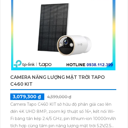
CAMERA NĂNG LƯỢNG MẶT TRỜI TAPO
C460 KIT
3,079,300 ₫
4,399,000 ₫
Camera Tapo C460 KIT sở hữu độ phân giải cao lên
đến 4K UHD 8MP, zoom kỹ thuật số 16×, kết nối Wi-
Fi băng tần kép 2.4/5 GHz, pin lithium-ion 10000mAh
tích hợp cùng tấm pin năng lượng mặt trời 5.2V/2.5W.