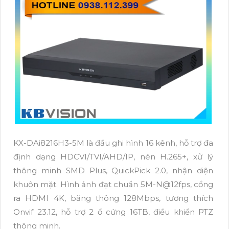
KX-DAi8216H3-5M là đầu ghi hình 16 kênh, hỗ trợ đa
định dạng HDCVI/TVI/AHD/IP, nén H.265+, xử lý
thông minh SMD Plus, QuickPick 2.0, nhận diện
khuôn mặt. Hình ảnh đạt chuẩn 5M-N@12fps, cổng
ra HDMI 4K, băng thông 128Mbps, tương thích
Onvif 23.12, hỗ trợ 2 ổ cứng 16TB, điều khiển PTZ
thông minh.