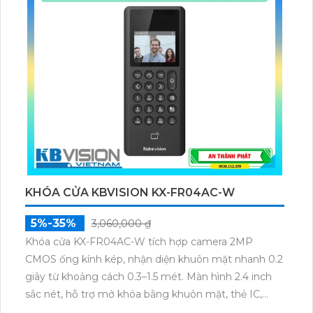
KHÓA CỬA KBVISION KX-FR04AC-W
5%-35%
3,060,000 ₫
Khóa cửa KX-FR04AC-W tích hợp camera 2MP
CMOS ống kính kép, nhận diện khuôn mặt nhanh 0.2
giây từ khoảng cách 0.3–1.5 mét. Màn hình 2.4 inch
sắc nét, hỗ trợ mở khóa bằng khuôn mặt, thẻ IC,
mật khẩu và lịch trình. Dung lượng lưu trữ lên đến