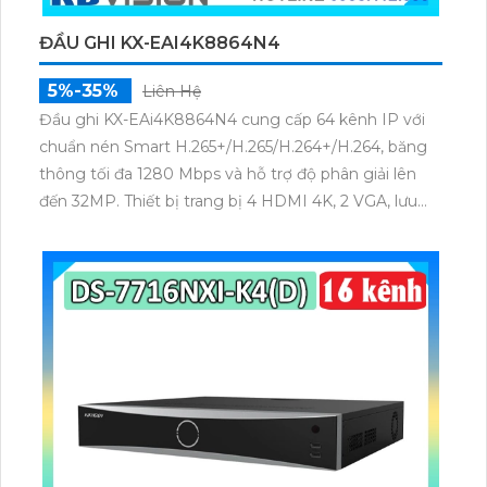
ĐẦU GHI KX-EAI4K8864N4
5%-35%
Liên Hệ
Đầu ghi KX-EAi4K8864N4 cung cấp 64 kênh IP với
chuẩn nén Smart H.265+/H.265/H.264+/H.264, băng
thông tối đa 1280 Mbps và hỗ trợ độ phân giải lên
đến 32MP. Thiết bị trang bị 4 HDMI 4K, 2 VGA, lưu
trữ 8 ổ cứng SATA tối đa 20TB/ổ, hỗ trợ RAID, Disk
Group, Hot Swapping. Tích hợp các tính năng AI
thông minh như nhận diện khuôn mặt, ANPR, SMD
Plus, đếm người và Heatmap.