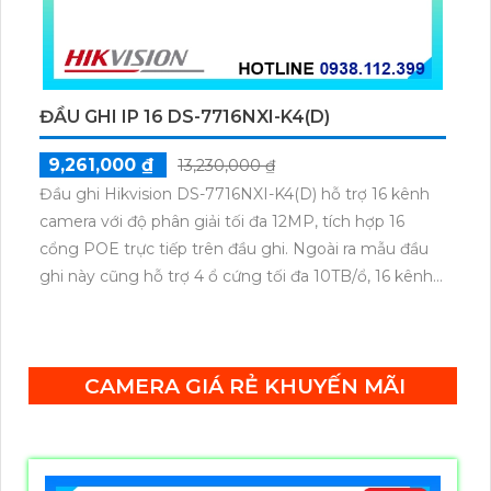
ĐẦU GHI IP 16 DS-7716NXI-K4(D)
9,261,000 ₫
13,230,000 ₫
Đầu ghi Hikvision DS-7716NXI-K4(D) hỗ trợ 16 kênh
camera với độ phân giải tối đa 12MP, tích hợp 16
cổng POE trực tiếp trên đầu ghi. Ngoài ra mẫu đầu
ghi này cũng hỗ trợ 4 ổ cứng tối đa 10TB/ổ, 16 kênh
phát hiện người/phương tiện cùng nhận diện khuôn
mặt thông minh.
CAMERA GIÁ RẺ KHUYẾN MÃI