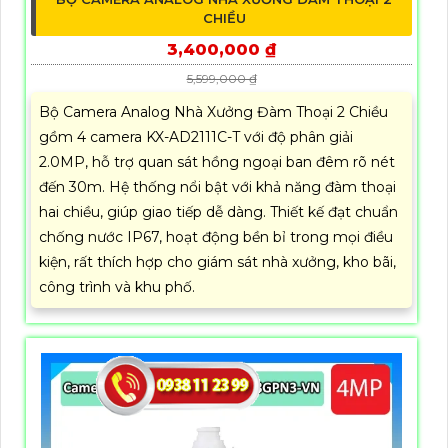
CHIỀU
3,400,000 ₫
5,599,000 ₫
Bộ Camera Analog Nhà Xưởng Đàm Thoại 2 Chiều
gồm 4 camera KX-AD2111C-T với độ phân giải
2.0MP, hỗ trợ quan sát hồng ngoại ban đêm rõ nét
đến 30m. Hệ thống nổi bật với khả năng đàm thoại
hai chiều, giúp giao tiếp dễ dàng. Thiết kế đạt chuẩn
chống nước IP67, hoạt động bền bỉ trong mọi điều
kiện, rất thích hợp cho giám sát nhà xưởng, kho bãi,
công trình và khu phố.