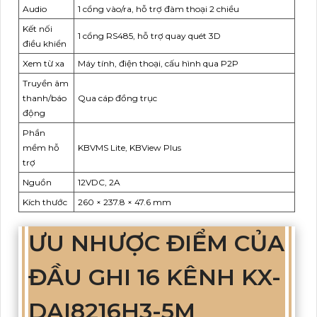
Audio
1 cổng vào/ra, hỗ trợ đàm thoại 2 chiều
Kết nối
1 cổng RS485, hỗ trợ quay quét 3D
điều khiển
Xem từ xa
Máy tính, điện thoại, cấu hình qua P2P
Truyền âm
thanh/báo
Qua cáp đồng trục
động
Phần
mềm hỗ
KBVMS Lite, KBView Plus
trợ
Nguồn
12VDC, 2A
Kích thước
260 × 237.8 × 47.6 mm
ƯU NHƯỢC ĐIỂM CỦA
ĐẦU GHI 16 KÊNH KX-
DAI8216H3-5M