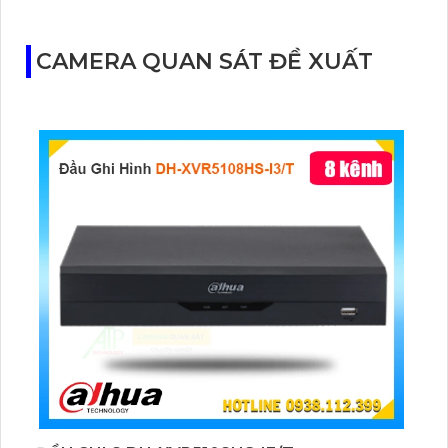
100.000 bản ghi sự kiện cùng khả năng kết nối
mạng LAN, WiFi 2.4G.
CAMERA QUAN SÁT ĐỀ XUẤT