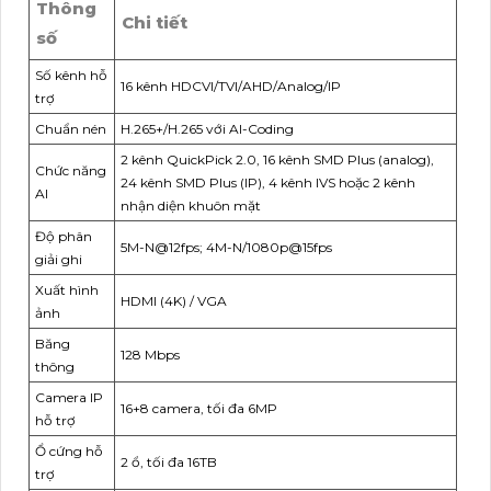
Thông
Chi tiết
số
Số kênh hỗ
16 kênh HDCVI/TVI/AHD/Analog/IP
trợ
Chuẩn nén
H.265+/H.265 với AI-Coding
2 kênh QuickPick 2.0, 16 kênh SMD Plus (analog),
Chức năng
24 kênh SMD Plus (IP), 4 kênh IVS hoặc 2 kênh
AI
nhận diện khuôn mặt
Độ phân
5M-N@12fps; 4M-N/1080p@15fps
giải ghi
Xuất hình
HDMI (4K) / VGA
ảnh
Băng
128 Mbps
thông
Camera IP
16+8 camera, tối đa 6MP
hỗ trợ
Ổ cứng hỗ
2 ổ, tối đa 16TB
trợ