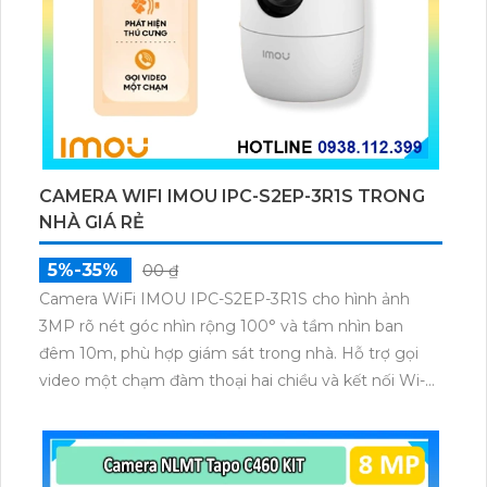
CAMERA WIFI IMOU IPC-S2EP-3R1S TRONG
NHÀ GIÁ RẺ
5%-35%
00 ₫
Camera WiFi IMOU IPC-S2EP-3R1S cho hình ảnh
3MP rõ nét góc nhìn rộng 100° và tầm nhìn ban
đêm 10m, phù hợp giám sát trong nhà. Hỗ trợ gọi
video một chạm đàm thoại hai chiều và kết nối Wi-Fi
ổn định giúp quan sát từ xa. Lưu trữ linh hoạt qua thẻ
microSD tối đa 256GB hoặc lưu đám mây dễ lắp đặt
cho gia đình và văn phòng nhỏ.