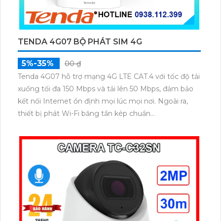
TENDA 4G07 BỘ PHÁT SIM 4G
5%-35%
00 ₫
Tenda 4G07 hỗ trợ mạng 4G LTE CAT.4 với tốc độ tải
xuống tối đa 150 Mbps và tải lên 50 Mbps, đảm bảo
kết nối Internet ổn định mọi lúc mọi nơi. Ngoài ra,
thiết bị phát Wi-Fi băng tần kép chuẩn
802.11b/g/n/ac, cho tốc độ lên tới 300 Mbps (2,4 GHz)
và 867 Mbps (5,8 GHz).