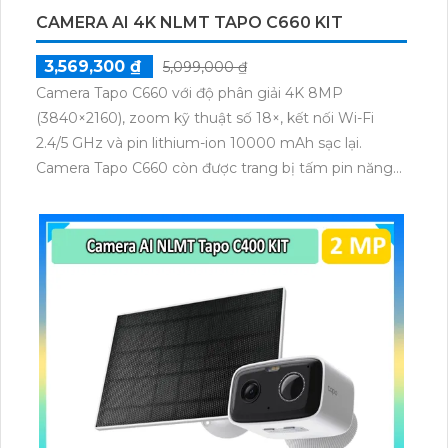
CAMERA AI 4K NLMT TAPO C660 KIT
3,569,300 ₫
5,099,000 ₫
Camera Tapo C660 với độ phân giải 4K 8MP
(3840×2160), zoom kỹ thuật số 18×, kết nối Wi-Fi
2.4/5 GHz và pin lithium-ion 10000 mAh sạc lại.
Camera Tapo C660 còn được trang bị tấm pin năng
lượng mặt trời 5.2V 2.5W, tích hợp AI phát hiện người,
thú cưng, phương tiện, lưu trữ thẻ microSD tối đa 512
GB.