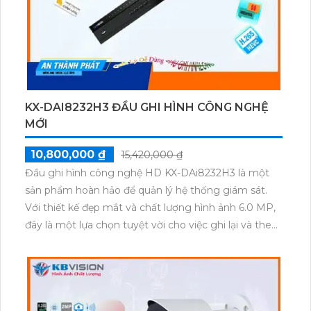
KX-DAI8232H3 ĐẦU GHI HÌNH CÔNG NGHỆ
MỚI
10,800,000 ₫
15,420,000 ₫
Đầu ghi hình công nghệ HD KX-DAi8232H3 là một
sản phẩm hoàn hảo để quản lý hệ thống giám sát.
Với thiết kế đẹp mắt và chất lượng hình ảnh 6.0 MP,
đây là một lựa chọn tuyệt vời cho việc ghi lại và theo
dõi hình ảnh.Đặc biệt, sản phẩm có thiết kế ứng
dụng công nghệ tiên tiến AHD, CVI, TVI, BCS, mang
đến sự linh hoạt cho việc kết nối với nhiều loại camera
khác nhau. Hơn nữa, hệ thống ổn định với khả năng