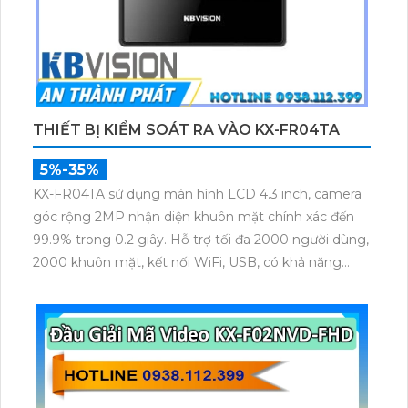
THIẾT BỊ KIỂM SOÁT RA VÀO KX-FR04TA
5%-35%
KX-FR04TA sử dụng màn hình LCD 4.3 inch, camera
góc rộng 2MP nhận diện khuôn mặt chính xác đến
99.9% trong 0.2 giây. Hỗ trợ tối đa 2000 người dùng,
2000 khuôn mặt, kết nối WiFi, USB, có khả năng
phát hiện khẩu trang và mở khóa theo lịch trình.