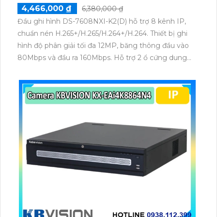
4,466,000 ₫
6,380,000 ₫
Đầu ghi hình DS-7608NXI-K2(D) hỗ trợ 8 kênh IP,
chuẩn nén H.265+/H.265/H.264+/H.264. Thiết bị ghi
hình độ phân giải tối đa 12MP, băng thông đầu vào
80Mbps và đầu ra 160Mbps. Hỗ trợ 2 ổ cứng dung
lượng tới 10TB mỗi ổ, xuất hình HDMI 4K và VGA Full
HD, kèm tính năng nhận diện khuôn mặt, phát hiện
chuyển động người và phương tiện.