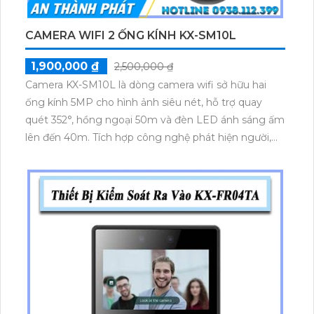
CAMERA WIFI 2 ỐNG KÍNH KX-SM10L
1,900,000 ₫
2,500,000 ₫
Camera KX-SM10L là dòng camera wifi sở hữu hai
ống kính 5MP cho hình ảnh siêu nét, hỗ trợ quay
quét 352°, hồng ngoại 50m và đèn LED ánh sáng ấm
lên đến 40m. Tích hợp công nghệ phát hiện người,
xe, âm thanh lạ, báo động đèn và còi hú. Hỗ trợ WiFi
6, Bluetooth, lưu trữ 256GB và đàm thoại 2 chiều
mạnh mẽ qua app điều khiển.