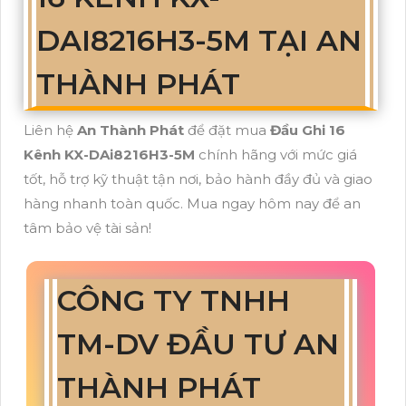
DAI8216H3-5M TẠI AN
THÀNH PHÁT
Liên hệ
An Thành Phát
để đặt mua
Đầu Ghi 16
Kênh KX-DAi8216H3-5M
chính hãng với mức giá
tốt, hỗ trợ kỹ thuật tận nơi, bảo hành đầy đủ và giao
hàng nhanh toàn quốc. Mua ngay hôm nay để an
tâm bảo vệ tài sản!
CÔNG TY TNHH
TM-DV ĐẦU TƯ AN
THÀNH PHÁT