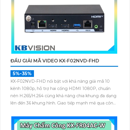
ĐẦU GIẢI MÃ VIDEO KX-F02NVD-FHD
5%-35%
KX-F02NVD-FHD nổi bật với khả năng giải mã 10
kênh 1080p, hỗ trợ hai cổng HDMI 1080P, chuẩn
nén H.265/H.264 cùng khả năng chia khung đa dạng
lên đến 36 khung hình. Giao tiếp mạnh mẽ qua cổng
mạng RJ45 Gigabit, 3 cổng USB, cùng nguồn DC12V
ổn định.