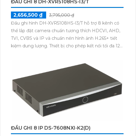
ĐẦU GHI 8 DH-XVR5108HS-I3/T
2,656,500 ₫
3,795,000 ₫
Đầu ghi hình DH-XVR5108HS-I3/T hỗ trợ 8 kênh có
thể lắp đặt camera chuẩn tương thích HDCVI, AHD,
TVI, CVBS và IP và chuẩn nén hình ảnh H.265+ tiết
kiệm dung lượng. Thiết bị cho phép kết nối tối đa 12
camera IP 6MP, đi kèm các tính năng AI thông minh
như nhận dạng khuôn mặt, phát hiện người và
phương tiện, SMD Plus, AcuPick.
ĐẦU GHI 8 IP DS-7608NXI-K2(D)