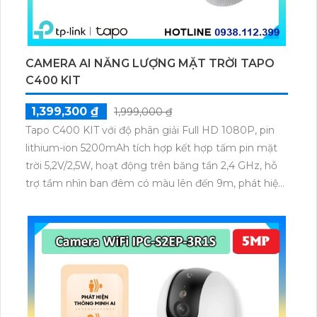
CAMERA AI NĂNG LƯỢNG MẶT TRỜI TAPO
C400 KIT
1,399,300 ₫
1,999,000 ₫
Tapo C400 KIT với độ phân giải Full HD 1080P, pin
lithium-ion 5200mAh tích hợp kết hợp tấm pin mặt
trời 5,2V/2,5W, hoạt động trên băng tần 2,4 GHz, hỗ
trợ tầm nhìn ban đêm có màu lên đến 9m, phát hiện
chuyển động và con người bằng AI, đồng thời lưu trữ
dữ liệu qua thẻ microSD lên đến 512GB.