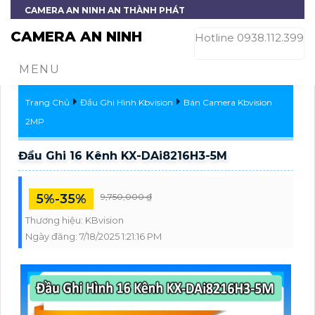
CAMERA AN NINH AN THÀNH PHÁT
CAMERA AN NINH
Hotline 0938.112.399
MENU
Trang Chủ
Đầu Ghi Hình Kbvision
Bán Camera Kbvision
2MP
Đầu Ghi 16 Kênh KX-DAi8216H3-5M
5%-35%
9,750,000 ₫
Thương hiệu:
KBvision
Ngày đăng:
7/18/2025 1:21:16 PM