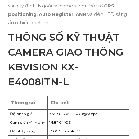
sai quy định. Ngoài ra, camera còn hỗ trợ
GPS
positioning
,
Auto Register
,
ANR
và đèn LED sáng
ấm chiếu xa 30m.
THÔNG SỐ KỸ THUẬT
CAMERA GIAO THÔNG
KBVISION KX-
E4008ITN-L
Thông số
Chi tiết
Độ phân giải
4MP (2688 × 1520)@30fps
Cảm biến hình ảnh
1/1.8” CMOS
Độ nhạy sáng
0.0001lux@F1.33