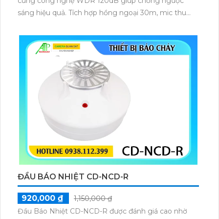
cùng công nghệ WDR 120dB giúp chống ngược
sáng hiệu quả. Tích hợp hồng ngoại 30m, mic thu
âm và các tính năng thông minh như phát hiện
chuyển động, nâng cao giám sát an ninh. Với chuẩn
IP67, IK10 và khe thẻ nhớ 512GB camera đảm bảo
hoạt động ổn định trong mọi môi trường.
ĐẦU BÁO NHIỆT CD-NCD-R
920,000 ₫
1,150,000 ₫
Đầu Báo Nhiệt CD-NCD-R được đánh giá cao nhờ