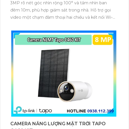
3MP rõ nét góc nhìn rộng 100° và tầm nhìn ban
đêm 10m, phù hợp giám sát trong nhà. Hỗ trợ gọi
video một chạm đàm thoại hai chiều và kết nối Wi-Fi
ổn định giúp quan sát từ xa. Lưu trữ linh hoạt qua thẻ
microSD tối đa 256GB hoặc lưu đám mây dễ lắp đặt
cho gia đình và văn phòng nhỏ.
CAMERA NĂNG LƯỢNG MẶT TRỜI TAPO