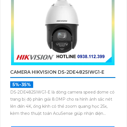
CAMERA HIKVISION DS-2DE4825IWG1-E
5%-35%
DS-2DE4825IWG1-E là dòng camera speed dome có
trang bị độ phân giải 8.0MP cho ra hình ảnh sắc nét
lên đến 4K, ống kính có thể zoom quang học 25x,
kèm theo thuật toán AcuSense giúp nhận diện
chuẩn người và phương tiện, nhìn ban đêm hồng