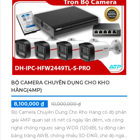
BỘ CAMERA CHUYÊN DỤNG CHO KHO
HÀNG(4MP)
8,100,000 ₫
10,000,000 ₫
Bộ Camera Chuyên Dụng Cho Kho Hàng có độ phân
giải 4MP quan sát rõ nét cả ngày lẫn đêm, với công
nghệ chống ngược sáng WDR (120dB), tự động cân
bằng trắng AWB, chống nhiễu 3D-DNR, chế độ ngày