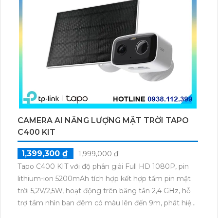
CAMERA AI NĂNG LƯỢNG MẶT TRỜI TAPO
C400 KIT
1,399,300 ₫
1,999,000 ₫
Tapo C400 KIT với độ phân giải Full HD 1080P, pin
lithium-ion 5200mAh tích hợp kết hợp tấm pin mặt
trời 5,2V/2,5W, hoạt động trên băng tần 2,4 GHz, hỗ
trợ tầm nhìn ban đêm có màu lên đến 9m, phát hiện
chuyển động và con người bằng AI, đồng thời lưu trữ