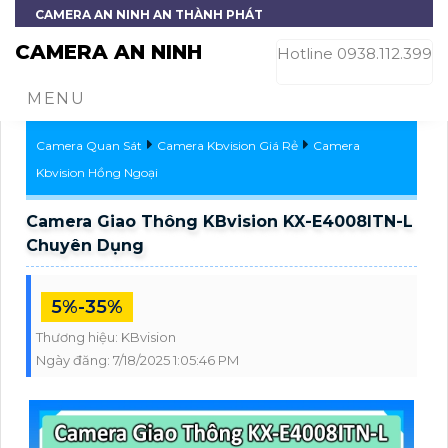
CAMERA AN NINH AN THÀNH PHÁT
CAMERA AN NINH
Hotline 0938.112.399
MENU
Camera Quan Sát
Camera Kbvision Giá Rẻ
Camera
Kbvision Hồng Ngoại
Camera Giao Thông KBvision KX-E4008ITN-L
Chuyên Dụng
5%-35%
Thương hiệu:
KBvision
Ngày đăng:
7/18/2025 1:05:46 PM