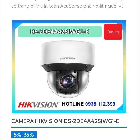
có trang bị thuật toán AcuSense phân biệt người và
phương tiện, trang bị micro và loa giúp đàm thoại 2
chiều, nhìn ban đêm bằng hồng ngoại 100m.
CAMERA HIKVISION DS-2DE4A425IWG1-E
5%-35%