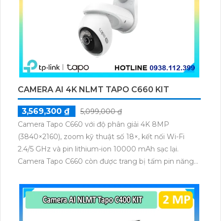
CAMERA AI 4K NLMT TAPO C660 KIT
3,569,300 ₫
5,099,000 ₫
Camera Tapo C660 với độ phân giải 4K 8MP
(3840×2160), zoom kỹ thuật số 18×, kết nối Wi-Fi
2.4/5 GHz và pin lithium-ion 10000 mAh sạc lại.
Camera Tapo C660 còn được trang bị tấm pin năng
lượng mặt trời 5.2V 2.5W, tích hợp AI phát hiện người,
thú cưng, phương tiện, lưu trữ thẻ microSD tối đa 512
GB.