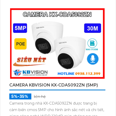
đêm ICR. Chuẩn chống nước IP67 giúp hoạt động
ổn định trong môi trường khắc nghiệt.
CAMERA KBVISION KX-CDA5092ZN (5MP)
5%-35%
liên hệ
Camera trong nhà KX-CDA5092ZN được trang bị
cảm biến cmos 5MP cho hình ảnh sắc nét và chi tiết,