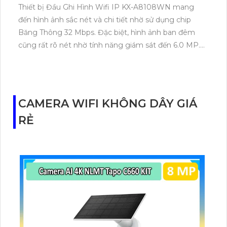
Thiết bị Đầu Ghi Hình Wifi IP KX-A8108WN mang
đến hình ảnh sắc nét và chi tiết nhờ sử dụng chip
Băng Thông 32 Mbps. Đặc biệt, hình ảnh ban đêm
cũng rất rõ nét nhờ tính năng giám sát đến 6.0 MP.
Ngoài ra, thiết bị còn có khả năng tiết kiệm 50%
dung lượng lưu trữ với tỷ lệ nén cao
H.265+/H.265/H.264+/H.264. Kết nối từ xa cũng được
hỗ trợ, giúp người dùng theo dõi và quản lý an ninh
CAMERA WIFI KHÔNG DÂY GIÁ
một cách dễ dàng.
RẺ