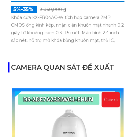
5%-35%
3,060,000 ₫
Khóa cửa KX-FR04AC-W tích hợp camera 2MP
CMOS ống kính kép, nhận diện khuôn mặt nhanh 0.2
giây từ khoảng cách 0.3–1.5 mét. Màn hình 2.4 inch
sắc nét, hỗ trợ mở khóa bằng khuôn mặt, thẻ IC,
mật khẩu và lịch trình. Dung lượng lưu trữ lên đến
100.000 bản ghi sự kiện cùng khả năng kết nối
mạng LAN, WiFi 2.4G.
CAMERA QUAN SÁT ĐỀ XUẤT