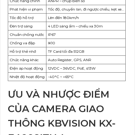
Chức năng chính
ANPR – chụp biển số
Phát hiện vi phạm
Tốc độ, chuyển làn, đi ngược chiều, kẹt xe…
Tốc độ hỗ trợ
Lên đến 180km/h
Đèn trợ sáng
4 LED sáng ấm – chiếu xa 30m
Chuẩn chống nước
IP67
Chống va đập
IK10
Hỗ trợ thẻ nhớ
TF Card tối đa 512GB
Chức năng khác
Auto Register, GPS, ANR
Điện áp hoạt động
12VDC – 36VDC, PoE, ≤13W
Nhiệt độ hoạt động
-40°C ~ +65°C
ƯU VÀ NHƯỢC ĐIỂM
CỦA CAMERA GIAO
THÔNG KBVISION KX-