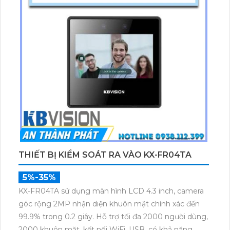
THIẾT BỊ KIỂM SOÁT RA VÀO KX-FR04TA
5%-35%
KX-FR04TA sử dụng màn hình LCD 4.3 inch, camera
góc rộng 2MP nhận diện khuôn mặt chính xác đến
99.9% trong 0.2 giây. Hỗ trợ tối đa 2000 người dùng,
2000 khuôn mặt, kết nối WiFi, USB, có khả năng