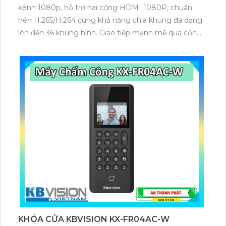
kênh 1080p, hỗ trợ hai cổng HDMI 1080P, chuẩn
nén H.265/H.264 cùng khả năng chia khung đa dạng
lên đến 36 khung hình. Giao tiếp mạnh mẽ qua cổng
mạng RJ45 Gigabit, 3 cổng USB, cùng nguồn DC12V
ổn định.
KHÓA CỬA KBVISION KX-FR04AC-W