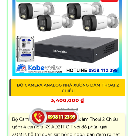
BỘ CAMERA ANALOG NHÀ XƯỞNG ĐÀM THOẠI 2
CHIỀU
3,400,000 ₫
5,599,000 ₫
Bộ Camera Analog Nhà Xưởng Đàm Thoại 2 Chiều
gồm 4 camera KX-AD2111C-T với độ phân giải
2.0MP, hỗ trợ quan sát hồng ngoại ban đêm rõ nét