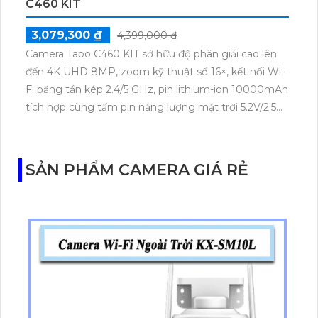
C460 KIT
3,079,300 ₫
4,399,000 ₫
Camera Tapo C460 KIT sở hữu độ phân giải cao lên
đến 4K UHD 8MP, zoom kỹ thuật số 16×, kết nối Wi-
Fi băng tần kép 2.4/5 GHz, pin lithium-ion 10000mAh
tích hợp cùng tấm pin năng lượng mặt trời 5.2V/2.5W.
Tapo C460 KIT cũng hỗ trợ quan sát ban đêm màu
với cảm biến Starlight, tầm nhìn lên đến 15 m.
SẢN PHẨM CAMERA GIÁ RẺ