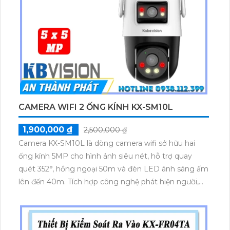
CAMERA WIFI 2 ỐNG KÍNH KX-SM10L
1,900,000 ₫
2,500,000 ₫
Camera KX-SM10L là dòng camera wifi sở hữu hai
ống kính 5MP cho hình ảnh siêu nét, hỗ trợ quay
quét 352°, hồng ngoại 50m và đèn LED ánh sáng ấm
lên đến 40m. Tích hợp công nghệ phát hiện người,
xe, âm thanh lạ, báo động đèn và còi hú. Hỗ trợ WiFi
6, Bluetooth, lưu trữ 256GB và đàm thoại 2 chiều
mạnh mẽ qua app điều khiển.