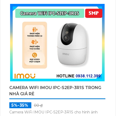
dữ liệu qua thẻ microSD lên đến 512GB.
CAMERA WIFI IMOU IPC-S2EP-3R1S TRONG
NHÀ GIÁ RẺ
5%-35%
00 ₫
Camera WiFi IMOU IPC-S2EP-3R1S cho hình ảnh