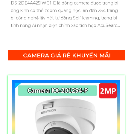
DS-2DE4A425IWG1-E là dòng camera được trang bị
ống kính có thể zoom quang học lên đến 25x, trang
bị công nghệ lấy nét tự động Self-learning, trang bị
tính năng Ai nhận diện chính xác tích hợp AcuSearch
khi kết hợp chung với đầu ghi hình, nhìn ban đêm
bằng hồng ngoại 50m.
CAMERA GIÁ RẺ KHUYẾN MÃI