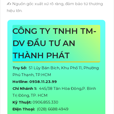
✍️ Nguồn gốc xuất xứ rõ ràng, đảm bảo từ thương
hiệu lớn.
CÔNG TY TNHH TM-
DV ĐẦU TƯ AN
THÀNH PHÁT
Trụ Sở:
51 Lũy Bán Bích, Khu Phố 11, Phường
Phú Thạnh, TP.HCM
Hotline: 0938.11.23.99
Chi Nhánh 1:
445/38 Tân Hòa Đông,P. Bình
Trị Đông, TP. HCM
Kỹ Thuật:
0906.855.330
Điện Thoại:
(028) 6688.4949