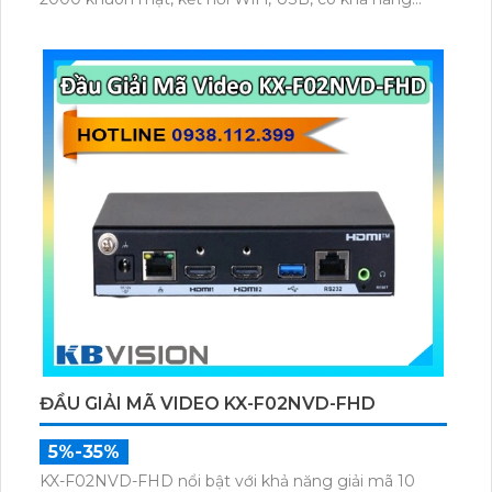
phát hiện khẩu trang và mở khóa theo lịch trình.
ĐẦU GIẢI MÃ VIDEO KX-F02NVD-FHD
5%-35%
KX-F02NVD-FHD nổi bật với khả năng giải mã 10