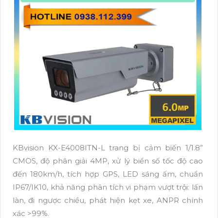
KBvision KX-E4008ITN-L trang bị cảm biến 1/1.8”
CMOS, độ phân giải 4MP, xử lý biển số tốc độ cao
đến 180km/h, tích hợp GPS, LED sáng ấm, chuẩn
IP67/IK10, khả năng phân tích vi phạm vượt trội: lấn
làn, đi ngược chiều, phát hiện kẹt xe, ANPR chính
xác >99%.