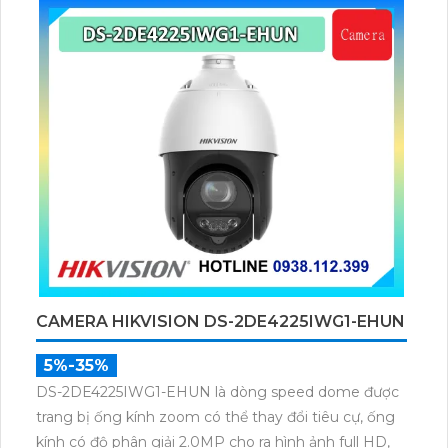
ngoại tầm xa lên đến 100m.
CAMERA HIKVISION DS-2DE4225IWG1-EHUN
5%-35%
DS-2DE4225IWG1-EHUN là dòng speed dome được
trang bị ống kính zoom có thể thay đổi tiêu cự, ống
kính có độ phân giải 2.0MP cho ra hình ảnh full HD,