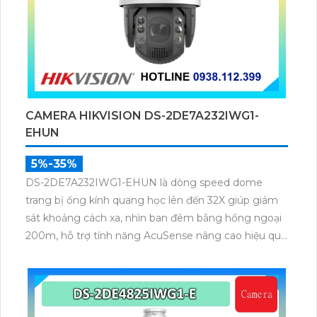
CAMERA HIKVISION DS-2DE7A232IWG1-
EHUN
5%-35%
DS-2DE7A232IWG1-EHUN là dòng speed dome
trang bị ống kính quang học lên đến 32X giúp giám
sát khoảng cách xa, nhìn ban đêm bằng hồng ngoại
200m, hỗ trợ tính năng AcuSense nâng cao hiệu quả
giám sát an ninh, có tốc độ lấy nét cao nhờ công
nghệ Self-learning