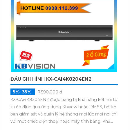
ĐẦU GHI HÌNH KX-CAI4K8204EN2
5%-35%
7,590,000 ₫
KX-CAi4K8204EN2 được trang bị khả năng kết nối từ
xa ổn định qua ứng dụng Kbview hoặc DMSS, hỗ trợ
bạn giám sát và quản lý hệ thống mọi lúc mọi nơi chỉ
với một chiếc điện thoại hoặc máy tính bảng. Khả
năng tương thích đa dạng và mở rộng linh hoạt giúp