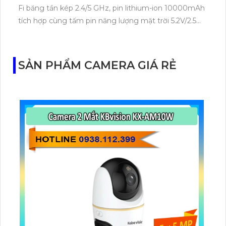
Fi băng tần kép 2.4/5 GHz, pin lithium-ion 10000mAh
tích hợp cùng tấm pin năng lượng mặt trời 5.2V/2.5W.
Tapo C460 KIT cũng hỗ trợ quan sát ban đêm màu
với cảm biến Starlight, tầm nhìn lên đến 15 m.
SẢN PHẨM CAMERA GIÁ RẺ