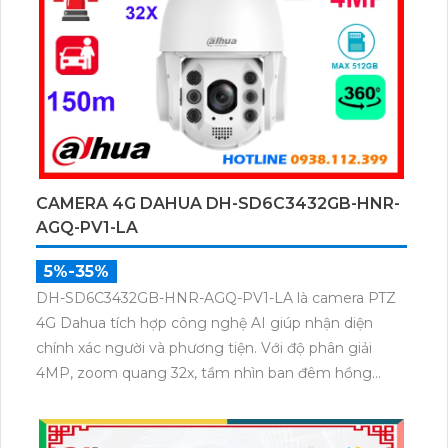
CAMERA 4G DAHUA DH-SD6C3432GB-HNR-
AGQ-PV1-LA
5%-35%
DH-SD6C3432GB-HNR-AGQ-PV1-LA là camera PTZ
4G Dahua tích hợp công nghệ AI giúp nhận diện
chính xác người và phương tiện. Với độ phân giải
4MP, zoom quang 32x, tầm nhìn ban đêm hồng
ngoại 150m và hình ảnh có màu trong khoảng cách
50m, camera đảm bảo quan sát rõ nét 24/7. Thiết kế
xoay 360° hỗ trợ thẻ nhớ đến 512GB chuẩn chống