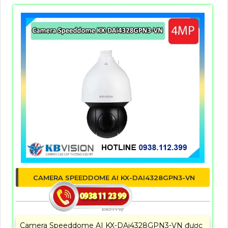
CAMERA SPEEDDOME AI KX-DAI4328GPN3-VN
5%-35%
Liên Hệ
Camera Speeddome AI KX-DAi4328GPN3-VN được