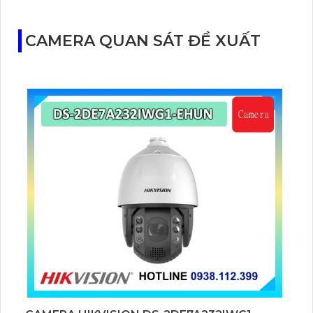
bạn dễ dàng nâng cấp hệ thống khi nhu cầu giám
sát tăng lên.
CAMERA QUAN SÁT ĐỀ XUẤT