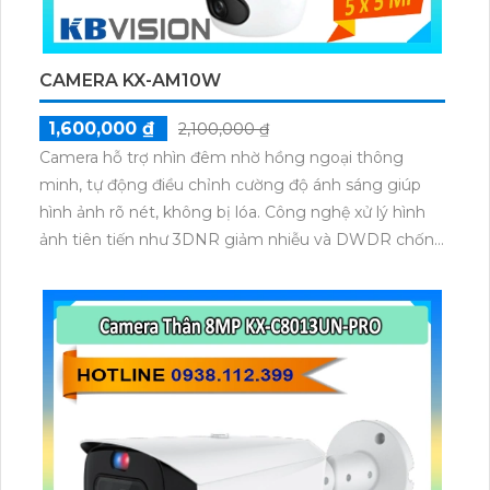
CAMERA KX-AM10W
1,600,000 ₫
2,100,000 ₫
Camera hỗ trợ nhìn đêm nhờ hồng ngoại thông
minh, tự động điều chỉnh cường độ ánh sáng giúp
hình ảnh rõ nét, không bị lóa. Công nghệ xử lý hình
ảnh tiên tiến như 3DNR giảm nhiễu và DWDR chống
ngược sáng giúp khung hình luôn sáng rõ, màu sắc
tự nhiên trong mọi điều kiện ánh sáng.