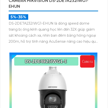
CAMERA HIKVISION DS-2DE7A232IWG1-
EHUN
5%-35%
DS-2DE7A232IWG1-EHUN là dòng speed dome
trang bị ống kính quang học lên đến 32X giúp giám
sát khoảng cách xa, nhìn ban đêm bằng hồng ngoại
200m, hỗ trợ tính năng AcuSense nâng cao hiệu quả
giám sát an ninh, có tốc độ lấy nét cao nhờ công
nghệ Self-learning