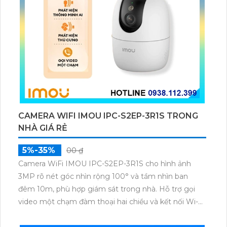
CAMERA WIFI IMOU IPC-S2EP-3R1S TRONG
NHÀ GIÁ RẺ
5%-35%
00 ₫
Camera WiFi IMOU IPC-S2EP-3R1S cho hình ảnh
3MP rõ nét góc nhìn rộng 100° và tầm nhìn ban
đêm 10m, phù hợp giám sát trong nhà. Hỗ trợ gọi
video một chạm đàm thoại hai chiều và kết nối Wi-Fi
ổn định giúp quan sát từ xa. Lưu trữ linh hoạt qua thẻ