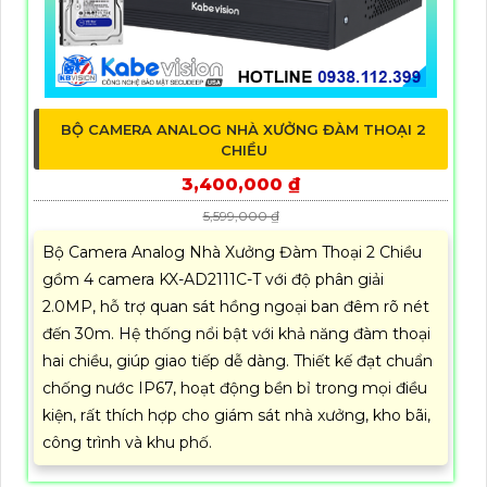
BỘ CAMERA ANALOG NHÀ XƯỞNG ĐÀM THOẠI 2
CHIỀU
3,400,000 ₫
5,599,000 ₫
Bộ Camera Analog Nhà Xưởng Đàm Thoại 2 Chiều
gồm 4 camera KX-AD2111C-T với độ phân giải
2.0MP, hỗ trợ quan sát hồng ngoại ban đêm rõ nét
đến 30m. Hệ thống nổi bật với khả năng đàm thoại
hai chiều, giúp giao tiếp dễ dàng. Thiết kế đạt chuẩn
chống nước IP67, hoạt động bền bỉ trong mọi điều
kiện, rất thích hợp cho giám sát nhà xưởng, kho bãi,
công trình và khu phố.