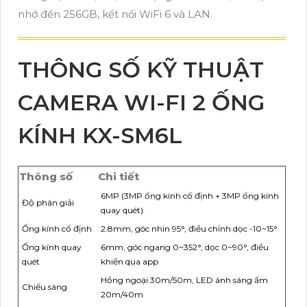
nhớ đến 256GB, kết nối WiFi 6 và LAN.
THÔNG SỐ KỸ THUẬT
CAMERA WI-FI 2 ỐNG
KÍNH KX-SM6L
Thông số
Chi tiết
6MP (3MP ống kính cố định + 3MP ống kính
Độ phân giải
quay quét)
Ống kính cố định
2.8mm, góc nhìn 95°, điều chỉnh dọc -10~15°
Ống kính quay
6mm, góc ngang 0~352°, dọc 0~90°, điều
quét
khiển qua app
Hồng ngoại 30m/50m, LED ánh sáng ấm
Chiếu sáng
20m/40m