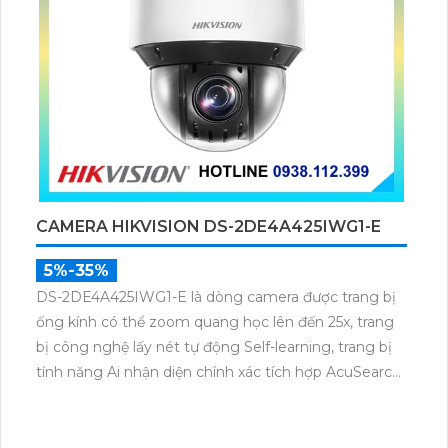
CAMERA HIKVISION DS-2DE4A425IWG1-E
5%-35%
DS-2DE4A425IWG1-E là dòng camera được trang bị
ống kính có thể zoom quang học lên đến 25x, trang
bị công nghệ lấy nét tự động Self-learning, trang bị
tính năng Ai nhận diện chính xác tích hợp AcuSearch
khi kết hợp chung với đầu ghi hình, nhìn ban đêm
bằng hồng ngoại 50m.