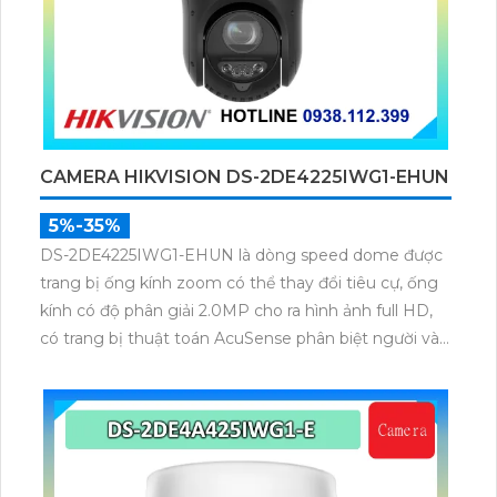
CAMERA HIKVISION DS-2DE4225IWG1-EHUN
5%-35%
DS-2DE4225IWG1-EHUN là dòng speed dome được
trang bị ống kính zoom có thể thay đổi tiêu cự, ống
kính có độ phân giải 2.0MP cho ra hình ảnh full HD,
có trang bị thuật toán AcuSense phân biệt người và
phương tiện, trang bị micro và loa giúp đàm thoại 2
chiều, nhìn ban đêm bằng hồng ngoại 100m.