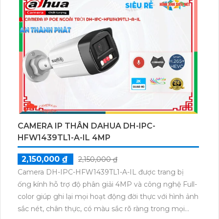
nước IP66 lắp cho các khu vực không dây cần giám
sát an ninh.
CAMERA IP THÂN DAHUA DH-IPC-
HFW1439TL1-A-IL 4MP
2,150,000 ₫
2,150,000 ₫
Camera DH-IPC-HFW1439TL1-A-IL được trang bị
ống kính hỗ trợ độ phân giải 4MP và công nghệ Full-
color giúp ghi lại mọi hoạt động đời thực với hình ảnh
sắc nét, chân thực, có màu sắc rõ ràng trong mọi