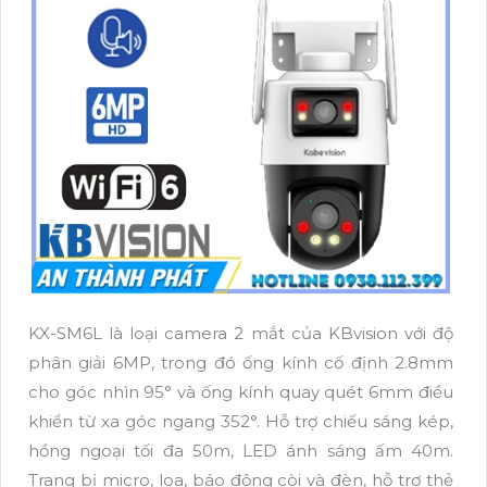
KX-SM6L là loại camera 2 mắt của KBvision với độ
phân giải 6MP, trong đó ống kính cố định 2.8mm
cho góc nhìn 95° và ống kính quay quét 6mm điều
khiển từ xa góc ngang 352°. Hỗ trợ chiếu sáng kép,
hồng ngoại tối đa 50m, LED ánh sáng ấm 40m.
Trang bị micro, loa, báo động còi và đèn, hỗ trợ thẻ