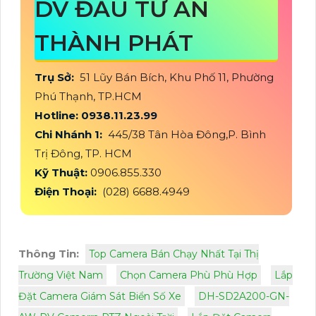
DV ĐẦU TƯ AN
THÀNH PHÁT
Trụ Sở:
51 Lũy Bán Bích, Khu Phố 11, Phường
Phú Thạnh, TP.HCM
Hotline: 0938.11.23.99
Chi Nhánh 1:
445/38 Tân Hòa Đông,P. Bình
Trị Đông, TP. HCM
Kỹ Thuật:
0906.855.330
Điện Thoại:
(028) 6688.4949
Thông Tin:
Top Camera Bán Chạy Nhất Tại Thị
Trường Việt Nam
Chọn Camera Phù Phù Hợp
Lắp
Đặt Camera Giám Sát Biển Số Xe
DH-SD2A200-GN-