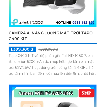
CAMERA AI NĂNG LƯỢNG MẶT TRỜI TAPO
C400 KIT
1,399,300 ₫
1,999,000 ₫
Tapo C400 KIT với độ phân giải Full HD 1080P, pin
lithium-ion 5200mAh tích hợp kết hợp tấm pin mặt
trời 5,2V/2,5W, hoạt động trên băng tần 2,4 GHz, hỗ
trợ tầm nhìn ban đêm có màu lên đến 9m, phát hiện
chuyển động và con người bằng AI, đồng thời lưu trữ
dữ liệu qua thẻ microSD lên đến 512GB.