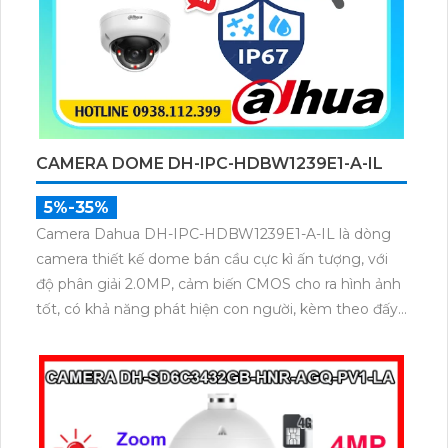
CAMERA DOME DH-IPC-HDBW1239E1-A-IL
5%-35%
Camera Dahua DH-IPC-HDBW1239E1-A-IL là dòng
camera thiết kế dome bán cầu cực kì ấn tượng, với
độ phân giải 2.0MP, cảm biến CMOS cho ra hình ảnh
tốt, có khả năng phát hiện con người, kèm theo đấy
là chuẩn chống nước IP 67, biên độ hoạt động lớn có
thể lắp tại môi trường lạnh giá