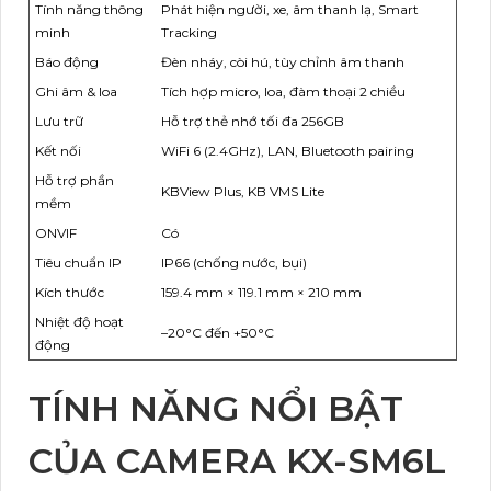
Tính năng thông
Phát hiện người, xe, âm thanh lạ, Smart
minh
Tracking
Báo động
Đèn nháy, còi hú, tùy chỉnh âm thanh
Ghi âm & loa
Tích hợp micro, loa, đàm thoại 2 chiều
Lưu trữ
Hỗ trợ thẻ nhớ tối đa 256GB
Kết nối
WiFi 6 (2.4GHz), LAN, Bluetooth pairing
Hỗ trợ phần
KBView Plus, KB VMS Lite
mềm
ONVIF
Có
Tiêu chuẩn IP
IP66 (chống nước, bụi)
Kích thước
159.4 mm × 119.1 mm × 210 mm
Nhiệt độ hoạt
–20°C đến +50°C
động
TÍNH NĂNG NỔI BẬT
CỦA CAMERA KX-SM6L