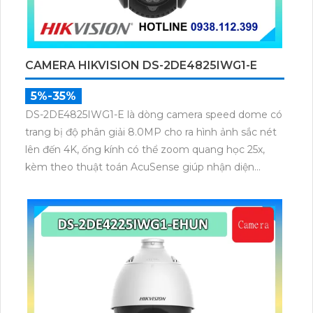
CAMERA HIKVISION DS-2DE4825IWG1-E
5%-35%
DS-2DE4825IWG1-E là dòng camera speed dome có
trang bị độ phân giải 8.0MP cho ra hình ảnh sắc nét
lên đến 4K, ống kính có thể zoom quang học 25x,
kèm theo thuật toán AcuSense giúp nhận diện
chuẩn người và phương tiện, nhìn ban đêm hồng
ngoại tầm xa lên đến 100m.