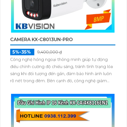
CAMERA KX-C8013UN-PRO
5%-35%
9,400,000 ₫
Công nghệ hồng ngoại thông minh giúp tự động
điều chỉnh cường độ chiếu sáng, tránh tình trạng lóa
sáng khi đối tượng đến gần, đảm bảo hình ảnh luôn
rõ nét trong đêm. Bên cạnh đó, công nghệ giảm
nhiễu 3DNR và chống ngược sáng DWDR giúp
camera tái tạo màu sắc chính xác và rõ ràng trong
mọi điều kiện ánh sáng phức tạp như ngược sáng
mạnh hay thiếu sáng.