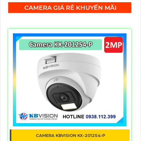
CAMERA GIÁ RẺ KHUYẾN MÃI
CAMERA KBVISION KX-2012S4-P