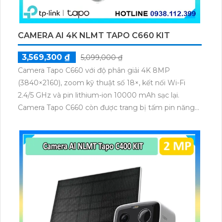
CAMERA AI 4K NLMT TAPO C660 KIT
3,569,300 ₫
5,099,000 ₫
Camera Tapo C660 với độ phân giải 4K 8MP
(3840×2160), zoom kỹ thuật số 18×, kết nối Wi-Fi
2.4/5 GHz và pin lithium-ion 10000 mAh sạc lại.
Camera Tapo C660 còn được trang bị tấm pin năng
lượng mặt trời 5.2V 2.5W, tích hợp AI phát hiện người,
thú cưng, phương tiện, lưu trữ thẻ microSD tối đa 512
GB.