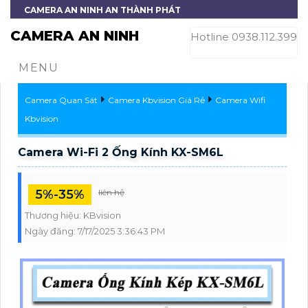
CAMERA AN NINH AN THÀNH PHÁT
CAMERA AN NINH
Hotline 0938.112.399
MENU
Camera Quan Sát
Camera Kbvision Giá Rẻ
Camera Wifi
Kbvision
Camera Wi-Fi 2 Ống Kính KX-SM6L
5%-35%
liên hệ
Thương hiệu:
KBvision
Ngày đăng:
7/17/2025 3:36:43 PM