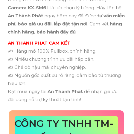
Camera KX-SM6L
là lựa chọn lý tưởng. Hãy liên hệ
An Thành Phát
ngay hôm nay để được
tư vấn miễn
phí, báo giá ưu đãi, lắp đặt tận nơi
. Cam kết
hàng
chính hãng, bảo hành đầy đủ
!
AN THÀNH PHÁT CAM KẾT
✍️ Hàng mới 100% Fullbox, chính hãng.
✍️ Nhiều chương trình ưu đãi hấp dẫn.
✍️ Chế độ hậu mãi chuyên nghiệp.
✍️ Nguồn gốc xuất xứ rõ ràng, đảm bảo từ thương
hiệu lớn.
Đặt mua ngay tại
An Thành Phát
để nhận giá ưu
đãi cùng hỗ trợ kỹ thuật tận tình!
CÔNG TY TNHH TM-