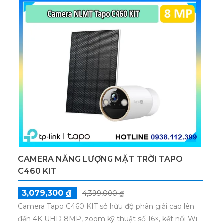
microSD tối đa 256GB hoặc lưu đám mây dễ lắp đặt
cho gia đình và văn phòng nhỏ.
CAMERA NĂNG LƯỢNG MẶT TRỜI TAPO
C460 KIT
3,079,300 ₫
4,399,000 ₫
Camera Tapo C460 KIT sở hữu độ phân giải cao lên
đến 4K UHD 8MP, zoom kỹ thuật số 16×, kết nối Wi-