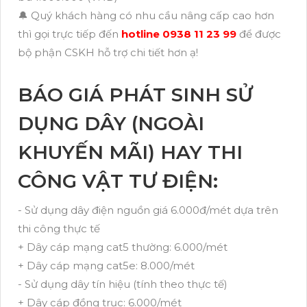
🔔 Quý khách hàng có nhu cầu nâng cấp cao hơn
thì gọi trực tiếp đến
hotline 0938 11 23 99
để được
bộ phận CSKH hỗ trợ chi tiết hơn ạ!
BÁO GIÁ PHÁT SINH SỬ
DỤNG DÂY (NGOÀI
KHUYẾN MÃI) HAY THI
CÔNG VẬT TƯ ĐIỆN:
- Sử dụng dây điện nguồn giá 6.000đ/mét dựa trên
thi công thực tế
+ Dây cáp mạng cat5 thường: 6.000/mét
+ Dây cáp mạng cat5e: 8.000/mét
- Sử dụng dây tín hiệu (tính theo thực tế)
+ Dây cáp đồng trục: 6.000/mét