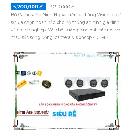
5,200,000 ₫
7,650,000 ₫
Bộ Camera An Ninh Ngoài Trời của hãng Visioncop là
sự lựa chọn hoàn hảo cho hệ thống an ninh gia đình
và doanh nghiệp. Với chất lượng hình ảnh sắc nét và
màu sắc sống động, camera Visioncop 4.0 MP
không chỉ giúp quan sát rõ nét mà còn bổ sung
thêm chi tiết và độ sáng cho hình ảnh. Visioncop là
thương hiệu camera Trung Quốc hàng đầu, được
đánh giá là số 1 về giám sát và an ninh. Với bộ
camera ngoài trời của họ, bạn có thể yên tâm về việc
bảo vệ ngôi nhà và công việc của mình mọi lúc, mọi
nơi.