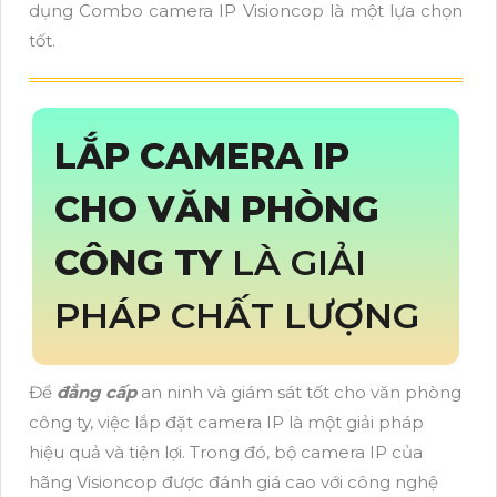
dụng Combo camera IP Visioncop là một lựa chọn
tốt.
LẮP CAMERA IP
CHO VĂN PHÒNG
CÔNG TY
LÀ GIẢI
PHÁP CHẤT LƯỢNG
Để
đẳng cấp
an ninh và giám sát tốt cho văn phòng
công ty, việc lắp đặt camera IP là một giải pháp
hiệu quả và tiện lợi. Trong đó, bộ camera IP của
hãng Visioncop được đánh giá cao với công nghệ