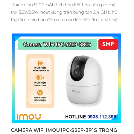
lithium-ion 5200mAh tích hợp kết hợp tấm pin mặt
trời 5,2V/2,5W, hoạt động trên băng tần 2,4 GHz, hỗ
trợ tầm nhìn ban đêm có màu lên đến 9m, phát hiện
chuyển động và con người bằng AI, đồng thời lưu trữ
dữ liệu qua thẻ microSD lên đến 512GB.
CAMERA WIFI IMOU IPC-S2EP-3R1S TRONG