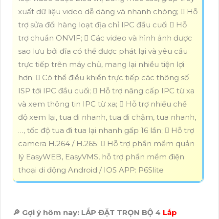
xuất dữ liệu video dễ dàng và nhanh chóng;  Hỗ
trợ sửa đổi hàng loạt địa chỉ IPC đầu cuối  Hỗ
trợ chuẩn ONVIF;  Các video và hình ảnh được
sao lưu bởi đĩa có thể được phát lại và yêu cầu
trực tiếp trên máy chủ, mang lại nhiều tiện lợi
hơn;  Có thể điều khiển trực tiếp các thông số
ISP tới IPC đầu cuối;  Hỗ trợ nâng cấp IPC từ xa
và xem thông tin IPC từ xa;  Hỗ trợ nhiều chế
độ xem lại, tua đi nhanh, tua đi chậm, tua nhanh,
…, tốc độ tua đi tua lại nhanh gấp 16 lần;  Hỗ trợ
camera H.264 / H.265;  Hỗ trợ phần mềm quản
lý EasyWEB, EasyVMS, hỗ trợ phần mềm điện
thoại di động Android / IOS APP: P6Slite
🔎 Gợi ý hôm nay: LẮP ĐẶT TRỌN BỘ 4
Lắp