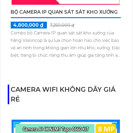
BỘ CAMERA IP QUAN SÁT SÁT KHO XƯỞNG
4,800,000 ₫
7,250,000 ₫
Combo bộ Camera IP quan sát sát kho xưởng của
hãng Visioncop là sự lựa chọn hoàn hảo cho việc bảo
vệ an ninh trong không gian lớn như kho, xưởng. Đặc
biệt, trang bị chức năng thu âm giúp gia tăng tính an
toàn và đảm bảo mọi hoạt động được ghi lại một
cách chính xác. Sản phẩm này sử dụng công nghệ
tiên tiến trong ngành camera giám sát, hứa hẹn
mang đến sự tiện lợi và chất lượng hình ảnh sắc nét.
CAMERA WIFI KHÔNG DÂY GIÁ
Với thiết kế chắc chắn và nhiều tính năng thông
RẺ
minh, Combo Camera IP Visioncop là sự lựa chọn
hàng đầu dành cho việc bảo vệ an ninh tại các không
gian lớn.