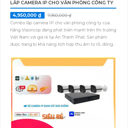
LẮP CAMERA IP CHO VĂN PHÒNG CÔNG TY
4,950,000 ₫
7,950,000 ₫
Combo lắp camera IP cho văn phòng công ty của
hãng Visioncop đang phát triển mạnh trên thị trường
Việt Nam với giá rẻ tại An Thành Phát. Sản phẩm
được trang bị khả năng tích hợp thu âm to rõ, đồng
thời có chiết khấu cao cho khách hàng. Camera IP
của Visioncop có chất lượng hình ảnh màu sắc trung
thực, giúp quan sát và ghi lại mọi hoạt động trong
văn phòng một cách chính xác. Để đảm bảo an ninh
và tiện lợi cho công ty, việc sử dụng Combo camera
IP Visioncop là một lựa chọn tốt.