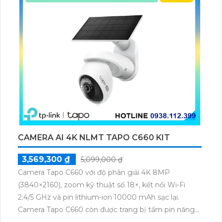
CAMERA AI 4K NLMT TAPO C660 KIT
3,569,300 ₫
5,099,000 ₫
Camera Tapo C660 với độ phân giải 4K 8MP
(3840×2160), zoom kỹ thuật số 18×, kết nối Wi-Fi
2.4/5 GHz và pin lithium-ion 10000 mAh sạc lại.
Camera Tapo C660 còn được trang bị tấm pin năng