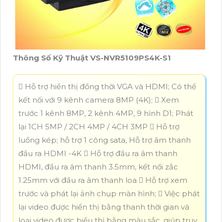
Thông Số Kỹ Thuật VS-NVR5109PS4K-S1
 Hỗ trợ hiển thị đồng thời VGA và HDMI; Có thể
kết nối với 9 kênh camera 8MP (4K);  Xem
trước 1 kênh 8MP, 2 kênh 4MP, 9 hình D1; Phát
lại 1CH 5MP / 2CH 4MP / 4CH 3MP  Hỗ trợ
luồng kép; hỗ trợ 1 công sata, Hỗ trợ âm thanh
đầu ra HDMI -4K  Hỗ trợ đầu ra âm thanh
HDMI, đầu ra âm thanh 3.5mm, kết nối zắc
1.25mm với đầu ra âm thanh loa  Hỗ trợ xem
trước và phát lại ảnh chụp màn hình;  Việc phát
lại video được hiển thị bằng thanh thời gian và
loại video được biểu thị bằng màu sắc, giúp truy