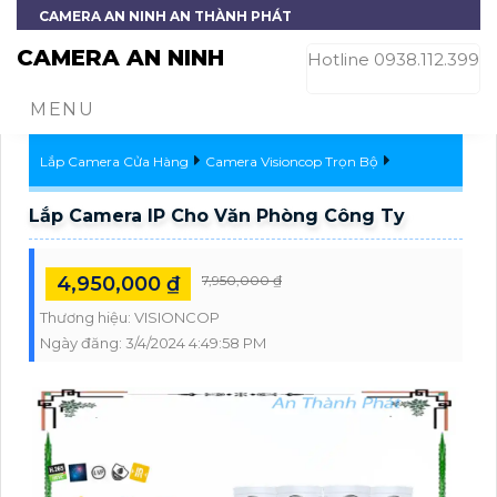
CAMERA AN NINH AN THÀNH PHÁT
CAMERA AN NINH
Hotline 0938.112.399
MENU
Lắp Camera Cửa Hàng
Camera Visioncop Trọn Bộ
Lắp Camera IP Cho Văn Phòng Công Ty
4,950,000 ₫
7,950,000 ₫
Thương hiệu:
VISIONCOP
Ngày đăng:
3/4/2024 4:49:58 PM