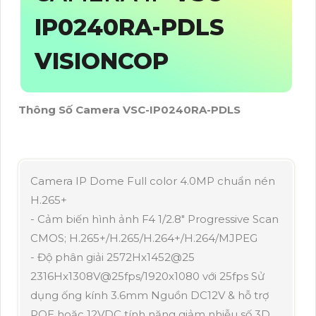
IP0240RA-PDLS
VISIONCOP
Thông Số Camera VSC-IP0240RA-PDLS
Camera IP Dome Full color 4.0MP chuẩn nén
H.265+
- Cảm biến hình ảnh F4 1/2.8" Progressive Scan
CMOS; H.265+/H.265/H.264+/H.264/MJPEG
- Độ phân giải 2572Hx1452@25
2316Hx1308V@25fps/1920x1080 với 25fps Sử
dụng ống kính 3.6mm Nguồn DC12V & hỗ trợ
POE hoặc 12VDC tính năng giảm nhiễu số 3D