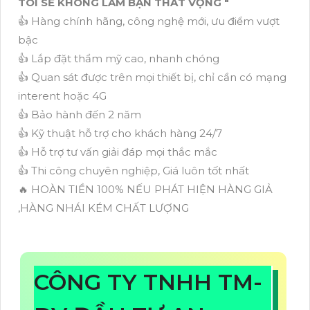
TÔI SẼ KHÔNG LÀM BẠN THẤT VỌNG "
👍 Hàng chính hãng, công nghệ mới, ưu điểm vượt
bậc
👍 Lắp đặt thẩm mỹ cao, nhanh chóng
👍 Quan sát được trên mọi thiết bị, chỉ cần có mạng
interent hoặc 4G
👍 Bảo hành đến 2 năm
👍 Kỹ thuật hỗ trợ cho khách hàng 24/7
👍 Hỗ trợ tư vấn giải đáp mọi thắc mắc
👍 Thi công chuyên nghiệp, Giá luôn tốt nhất
🔥 HOÀN TIỀN 100% NẾU PHÁT HIỆN HÀNG GIẢ
,HÀNG NHÁI KÉM CHẤT LƯỢNG
CÔNG TY TNHH TM-