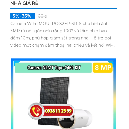
NHÀ GIÁ RẺ
5%-35%
00 ₫
Camera WiFi IMOU IPC-S2EP-3R1S cho hình ảnh
3MP rõ nét góc nhìn rộng 100° và tầm nhìn ban
đêm 10m, phù hợp giám sát trong nhà. Hỗ trợ gọi
video một chạm đàm thoại hai chiều và kết nối Wi-Fi
ổn định giúp quan sát từ xa. Lưu trữ linh hoạt qua thẻ
microSD tối đa 256GB hoặc lưu đám mây dễ lắp đặt
cho gia đình và văn phòng nhỏ.