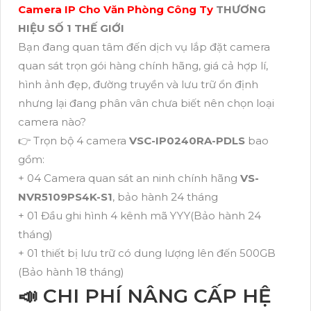
Camera IP Cho Văn Phòng Công Ty
THƯƠNG
HIỆU SỐ 1 THẾ GIỚI
Bạn đang quan tâm đến dịch vụ lắp đặt camera
quan sát trọn gói hàng chính hãng, giá cả hợp lí,
hình ảnh đẹp, đường truyền và lưu trữ ổn định
nhưng lại đang phân vân chưa biết nên chọn loại
camera nào?
👉 Trọn bộ 4 camera
VSC-IP0240RA-PDLS
bao
gồm:
+ 04 Camera quan sát an ninh chính hãng
VS-
NVR5109PS4K-S1
, bảo hành 24 tháng
+ 01 Đầu ghi hình 4 kênh mã YYY(Bảo hành 24
tháng)
+ 01 thiết bị lưu trữ có dung lượng lên đến 500GB
(Bảo hành 18 tháng)
📣 CHI PHÍ NÂNG CẤP HỆ