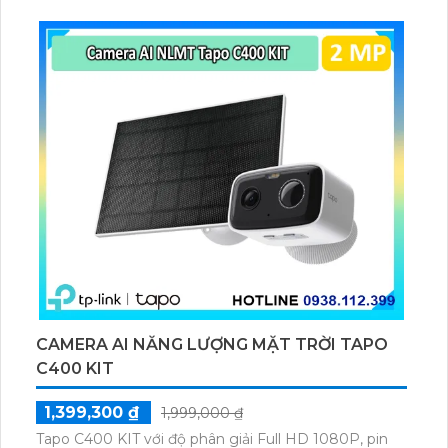
lượng mặt trời 5.2V 2.5W, tích hợp AI phát hiện người,
thú cưng, phương tiện, lưu trữ thẻ microSD tối đa 512
GB.
CAMERA AI NĂNG LƯỢNG MẶT TRỜI TAPO
C400 KIT
1,399,300 ₫
1,999,000 ₫
Tapo C400 KIT với độ phân giải Full HD 1080P, pin