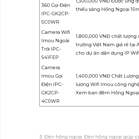
1,300,000 VNĐ Được ứng dụ
360 Gọi Điện
thiếu sáng Hồng Ngoại 10
IPC-GK2CP-
5C0WR
Camera Wifi
1,800,000 VNĐ chất lượng s
Imou Ngoài
trường Việt Nam giá rẻ t
Trời IPC-
cho dự án dân dụng IP Wif
S41FEP
Camera
Imou Gọi
1,400,000 VNĐ Chất Lượng 
Điện IPC-
lượng Wifi Imou công ngh
GK2CP-
Xem ban đêm Hồng Ngoại 
4C0WR
3. Đèn hồng ngoại: Đèn hồng ngoại giúp ca