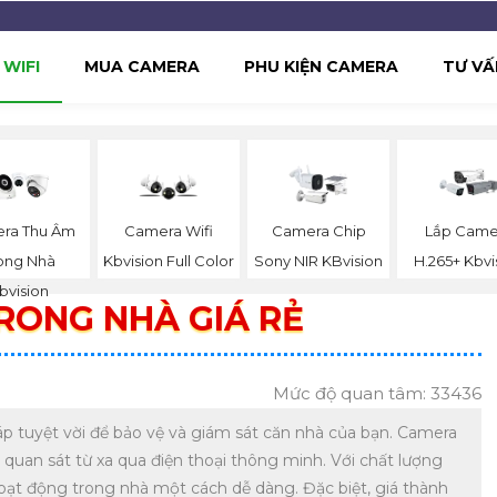
WIFI
MUA CAMERA
PHU KIỆN CAMERA
TƯ VẤ
ra Thu Âm
Camera Wifi
Camera Chip
Lắp Came
ong Nhà
Kbvision Full Color
Sony NIR KBvision
H.265+ Kbvi
bvision
RONG NHÀ GIÁ RẺ
Mức độ quan tâm: 33436
háp tuyệt vời để bảo vệ và giám sát căn nhà của bạn. Camera
g quan sát từ xa qua điện thoại thông minh. Với chất lượng
hoạt động trong nhà một cách dễ dàng. Đặc biệt, giá thành