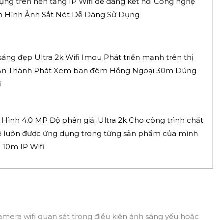
ng trên nền tảng IP Wifi dễ dàng kết nối Công nghệ
m Hình Ảnh Sắt Nét Dễ Dàng Sử Dụng
áng đẹp Ultra 2k Wifi Imou Phát triển mạnh trên thị
ại An Thành Phát Xem ban đêm Hồng Ngoại 30m Dùng
i
Hình 4.0 MP Độ phân giải Ultra 2k Cho công trình chất
ệ luôn được ứng dụng trong từng sản phẩm của mình
10m IP Wifi
mera wifi quan sát trong điều kiện ánh sáng yếu hoặc