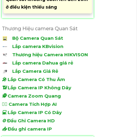
ở điều kiện thiếu sáng
Thương Hiệu camera Quan Sát
Bộ Camera Quan Sát
Lắp camera KBvision
Thương hiệu Camera HIKVISON
Lắp camera Dahua giá rẻ
Lắp Camera Giá Rẻ
️🎤️
Lắp Camera Có Thu Âm
📶
Lắp Camera IP Không Dây
🕵️
Camera Zoom Quang
🧛‍♀️
Camera Tích Hợp AI
💻
Lắp Camera IP Có Dây
⚙️
Đầu Ghi Camera HD
📥
Đầu ghi camera IP