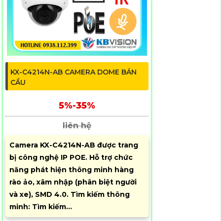
KX-C4214N-AB CAMERA DOME BÁN
CẦU
5%-35%
liên hệ
Camera KX-C4214N-AB được trang
bị công nghệ IP POE. Hỗ trợ chức
năng phát hiện thông minh hàng
rào ảo, xâm nhập (phân biệt người
và xe), SMD 4.0. Tìm kiếm thông
minh: Tìm kiếm...