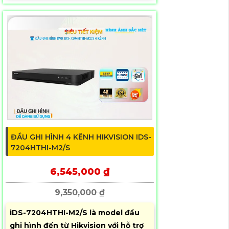
ĐẦU GHI HÌNH 4 KÊNH HIKVISION IDS-
7204HTHI-M2/S
6,545,000 ₫
9,350,000 ₫
iDS-7204HTHI-M2/S là model đầu
ghi hình đến từ Hikvision với hỗ trợ