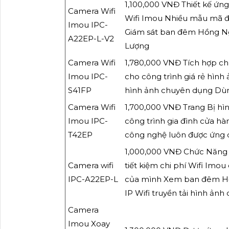
1,100,000 VNĐ Thiết kế ứng
Camera Wifi
Wifi Imou Nhiều mẫu mã đ
Imou IPC-
Giám sát ban đêm Hồng Ng
A22EP-L-V2
Lượng
Camera Wifi
1,780,000 VNĐ Tích hợp chứ
Imou IPC-
cho công trình giá rẻ hìn
S41FP
hình ảnh chuyên dụng Dù
Camera Wifi
1,700,000 VNĐ Trang Bị hì
Imou IPC-
công trình gia đình cửa h
T42EP
công nghệ luôn được ứng 
1,000,000 VNĐ Chức Năng 
Camera wifi
tiết kiệm chi phí Wifi Im
IPC-A22EP-L
của mình Xem ban đêm Hồn
IP Wifi truyền tải hình ả
Camera
Imou Xoay