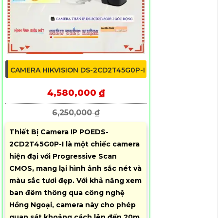
CAMERA HIKVISION DS-2CD2T45G0P-I
4,580,000 ₫
6,250,000 ₫
Thiết Bị Camera IP POEDS-
2CD2T45G0P-I là một chiếc camera
hiện đại với Progressive Scan
CMOS, mang lại hình ảnh sắc nét và
màu sắc tươi đẹp. Với khả năng xem
ban đêm thông qua công nghệ
Hồng Ngoại, camera này cho phép
quan sát khoảng cách lên đến 20m