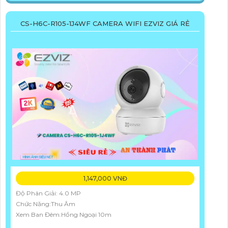
CS-H6C-R105-1J4WF CAMERA WIFI EZVIZ GIÁ RẺ
1,147,000 VNĐ
Độ Phân Giải: 4.0 MP
Chức Năng:Thu Âm
Xem Ban Đêm:Hồng Ngoại 10m