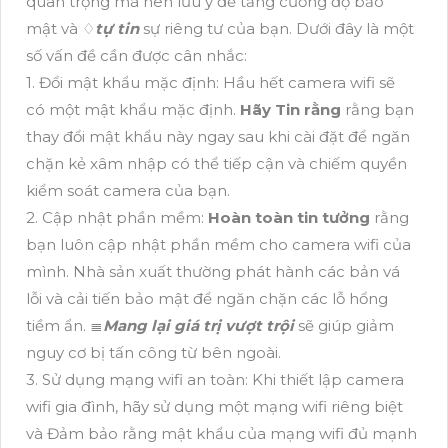
quan trọng mà nên lưu ý để tăng cường độ bảo
mật và ♢
tự tin
sự riêng tư của bạn. Dưới đây là một
số vấn đề cần được cân nhắc:
1. Đổi mật khẩu mặc định: Hầu hết camera wifi sẽ
có một mật khẩu mặc định.
Hãy Tin rằng
rằng bạn
thay đổi mật khẩu này ngay sau khi cài đặt để ngăn
chặn kẻ xâm nhập có thể tiếp cận và chiếm quyền
kiểm soát camera của bạn.
2. Cập nhật phần mềm:
Hoàn toàn tin tưởng
rằng
bạn luôn cập nhật phần mềm cho camera wifi của
mình. Nhà sản xuất thường phát hành các bản vá
lỗi và cải tiến bảo mật để ngăn chặn các lỗ hổng
tiềm ẩn. ≣
Mang lại giá trị vượt trội
sẽ giúp giảm
nguy cơ bị tấn công từ bên ngoài.
3. Sử dụng mạng wifi an toàn: Khi thiết lập camera
wifi gia đình, hãy sử dụng một mạng wifi riêng biệt
và Đảm bảo rằng mật khẩu của mạng wifi đủ mạnh