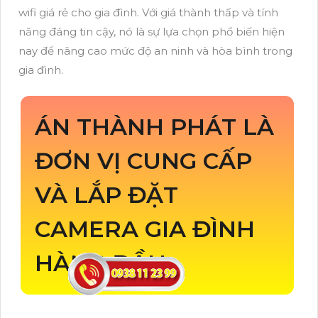
wifi giá rẻ cho gia đình. Với giá thành thấp và tính
năng đáng tin cậy, nó là sự lựa chọn phổ biến hiện
nay để nâng cao mức độ an ninh và hòa bình trong
gia đình.
ÁN THÀNH PHÁT LÀ
ĐƠN VỊ CUNG CẤP
VÀ LẮP ĐẶT
CAMERA GIA ĐÌNH
HÀNG ĐẦU