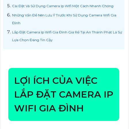
Cài Đặt Và Sử Dụng Camera Ip Wifi Một Cách Nhanh Chóng
Những Vấn Đề Nên Lưu Ý Trước Khi Sử Dụng Camera Wifi Gia
Đình
Lắp Đặt Camera Ip Wifi Gia Đình Giá Rẻ Tại An Thành Phát Là Sự
Lựa Chọn Đáng Tin Cậy
LỢI ÍCH CỦA VIỆC
LẮP ĐẶT CAMERA IP
WIFI GIA ĐÌNH