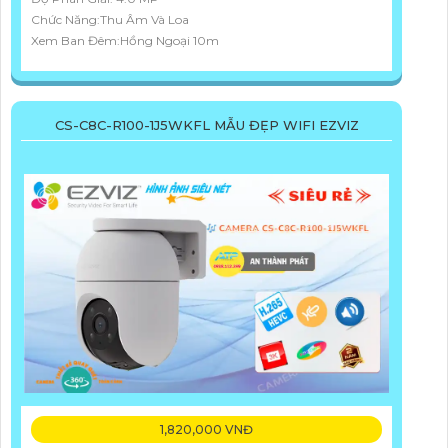
Chức Năng:Thu Âm Và Loa
Xem Ban Đêm:Hồng Ngoại 10m
CS-C8C-R100-1J5WKFL MẪU ĐẸP WIFI EZVIZ
1,820,000 VNĐ