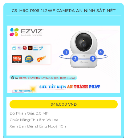
CS-H6C-R105-1L2WF CAMERA AN NINH SẮT NÉT
946,000 VNĐ
Độ Phân Giải: 2.0 MP
Chức Năng:Thu Âm Và Loa
Xem Ban Đêm:Hồng Ngoại 10m