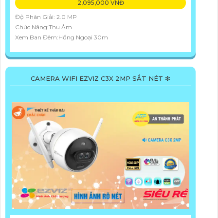
2,095,000 VNĐ
Độ Phân Giải: 2.0 MP
Chức Năng:Thu Âm
Xem Ban Đêm:Hồng Ngoại 30m
CAMERA WIFI EZVIZ C3X 2MP SẮT NÉT ❇