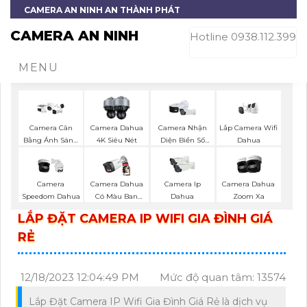
CAMERA AN NINH AN THÀNH PHÁT
CAMERA AN NINH
Hotline 0938.112.399
MENU
Lắp Camera Wifi
Camera Cân
Camera Dahua
Camera Nhận
Dahua
Bằng Ánh Sáng
4K Siêu Nét
Diện Biển Số
Super Adapt
Dahua
Camera
Camera Dahua
Camera Ip
Camera Dahua
Speedom Dahua
Có Màu Ban
Dahua
Zoom Xa
Đêm
LẮP ĐẶT CAMERA IP WIFI GIA ĐÌNH GIÁ
RẺ
12/18/2023 12:04:49 PM
Mức độ quan tâm: 13574
Lắp Đặt Camera IP Wifi Gia Đình Giá Rẻ là dịch vụ