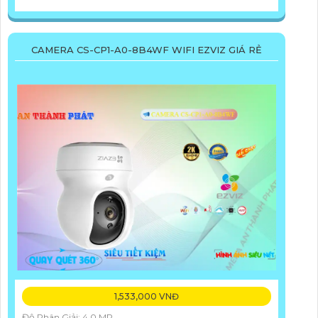
CAMERA CS-CP1-A0-8B4WF WIFI EZVIZ GIÁ RẺ
1,533,000 VNĐ
Độ Phân Giải: 4.0 MP