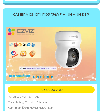
CAMERA CS-CP1-R105-1J4WF HÌNH ẢNH ĐẸP
1,034,000 VNĐ
Độ Phân Giải: 4.0 MP
Chức Năng:Thu Âm Và Loa
Xem Ban Đêm:Hồng Ngoại 10m