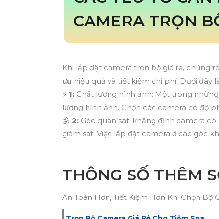
CAMERA TRỌN BỘ
Khi lắp đặt camera trọn bộ giá rẻ, chúng ta
ưu
hiệu quả và tiết kiệm chi phí. Dưới đây
️⚡
1:
Chất lượng hình ảnh: Một trong những 
lượng hình ảnh. Chọn các camera có độ phâ
🕉️
2:
Góc quan sát: khẳng định camera có g
giám sát. Việc lắp đặt camera ở các góc 
THÔNG SỐ THÊM S
An Toàn Hơn, Tiết Kiệm Hơn Khi Chọn Bộ 
Trọn Bộ Camera Giá Rẻ Cho Tiệm Spa