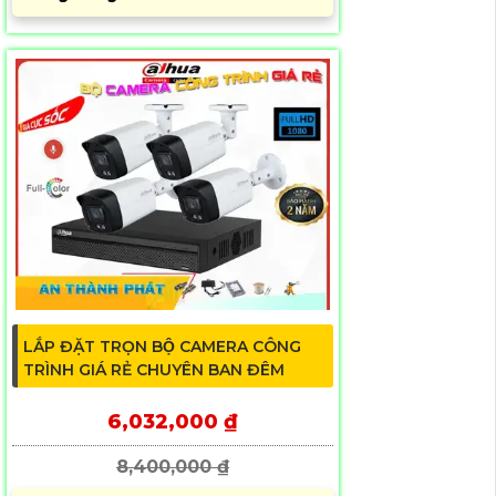
LẮP ĐẶT TRỌN BỘ CAMERA CÔNG
TRÌNH GIÁ RẺ CHUYÊN BAN ĐÊM
6,032,000 ₫
8,400,000 ₫