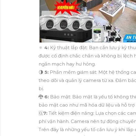
🔅
4:
Kỹ thuật lắp đặt: Bạn cần lưu ý kỹ thu
được cố định chắc chắn và không bị lệch h
ngắn mạch hay hư hỏng.
🌗
5:
Phần mềm giám sát: Một hệ thống c
theo dõi và quản lý camera từ xa. Đảm bả
bị.
🐉️
6:
Bảo mật: Bảo mật là yếu tố không th
bảo mật cao như mã hóa dữ liệu và hỗ trợ 
🆑
7:
Tiết kiệm điện năng: Lựa chọn các cam
phí vận hành. Camera nên tự động chuyển
Trên đây là những yếu tố cần lưu ý khi lắp