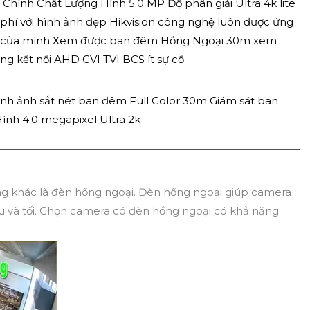
Chính Chất Lượng Hình 5.0 MP Độ phân giải Ultra 4k lite
 phí với hình ảnh đẹp Hikvision công nghệ luôn được ứng
m của mình Xem được ban đêm Hồng Ngoại 30m xem
g kết nối AHD CVI TVI BCS ít sự cố
ình ảnh sắt nét ban đêm Full Color 30m Giám sát ban
ình 4.0 megapixel Ultra 2k
ng khác là đèn hồng ngoại. Đèn hồng ngoại giúp camera
ếu và tối. Chọn camera có đèn hồng ngoại có khả năng