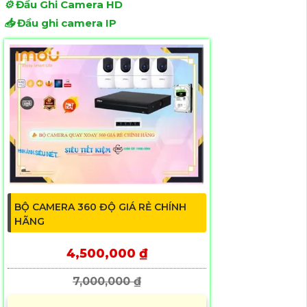
⚙️
Đầu Ghi Camera HD
📥
Đầu ghi camera IP
BỘ CAMERA 360 ĐỘ GIÁ RẺ CHÍNH
HÃNG
4,500,000 ₫
7,000,000 ₫