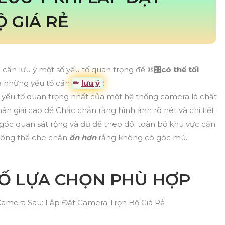
 GIÁ RẺ
 cần lưu ý một số yếu tố quan trọng để ®️
🎛có thể tối
 là những yếu tố cần
✏
lưu ý
:
yếu tố quan trọng nhất của một hệ thống camera là chất
n giải cao để Chắc chắn rằng hình ảnh rõ nét và chi tiết.
óc quan sát rộng và đủ để theo dõi toàn bộ khu vực cần
không thể che chắn
ổn hơn
rằng không có góc mù.
Ố LỰA CHỌN PHÙ HỢP
Camera Sau: Lắp Đặt Camera Trọn Bộ Giá Rẻ