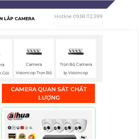
Hotline 0938.112.399
N LẮP CAMERA
Camera
Trọn Bộ Camera
ra
Visioncop Trọn Bộ
Ip Visioncop
n Gói
CAMERA QUAN SÁT CHẤT
LƯỢNG