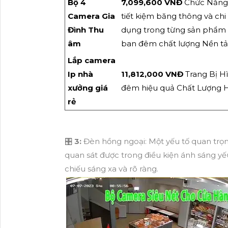
Bộ 4
7,099,600 VNĐ
Chức Năng 
Camera Gia
tiết kiệm băng thông và chi
Đình Thu
dụng trong từng sản phẩ
âm
ban đêm chất lượng Nền tản
Lắp camera
Ip nhà
11,812,000 VNĐ
Trang Bị H
xưởng giá
đêm hiệu quả Chất Lượng H
rẻ
🎛
3:
Đèn hồng ngoại: Một yếu tố quan trọ
quan sát được trong điều kiện ánh sáng y
chiếu sáng xa và rõ ràng.