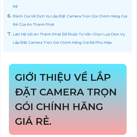
Rẻ
Đánh Giá Về Dịch Vụ Lắp Đặt Camera Trọn Gói Chính Hãng Giá
Rẻ Của An Thành Phát
Liên Hệ Với An Thành Phát Để Được Tư Vấn Chọn Lựa Dịch Vụ
Lắp Đặt Camera Trọn Gói Chính Hãng Giá Rẻ Phù Hợp.
GIỚI THIỆU VỀ LẮP
ĐẶT CAMERA TRỌN
GÓI CHÍNH HÃNG
GIÁ RẺ.