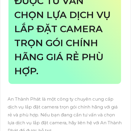
ĐƯỢC TƯ VẤN
CHỌN LỰA DỊCH VỤ
LẮP ĐẶT CAMERA
TRỌN GÓI CHÍNH
HÃNG GIÁ RẺ PHÙ
HỢP.
An Thành Phát là một công ty chuyên cung cấp
dịch vụ lắp đặt camera trọn gói chính hãng với giá
rẻ và phù hợp. Nếu bạn đang cần tư vấn và chọn
lựa dịch vụ lắp đặt camera, hãy liên hệ với An Thành
Phát để được hỗ trợ.