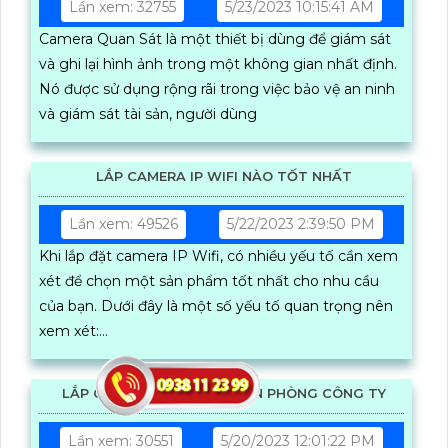
Lần xem: 32755
5/23/2023 10:15:41 AM
Camera Quan Sát là một thiết bị dùng để giám sát
và ghi lại hình ảnh trong một không gian nhất định.
Nó được sử dụng rộng rãi trong việc bảo vệ an ninh
và giám sát tài sản, người dùng
LẮP CAMERA IP WIFI NÀO TỐT NHẤT
Lần xem: 49526
5/22/2023 2:39:50 PM
Khi lắp đặt camera IP Wifi, có nhiều yếu tố cần xem
xét để chọn một sản phẩm tốt nhất cho nhu cầu
của bạn. Dưới đây là một số yếu tố quan trọng nên
xem xét:
1
LẮP CAMERA QUAN SÁT VĂN PHÒNG CÔNG TY
Lần xem: 30551
5/20/2023 12:01:22 PM