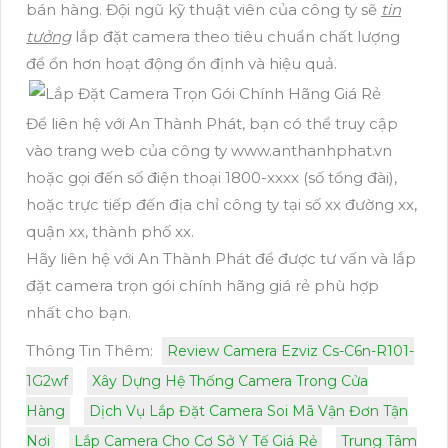
bán hàng. Đội ngũ kỹ thuật viên của công ty sẽ
tin
tưởng
lắp đặt camera theo tiêu chuẩn chất lượng
để ổn hơn hoạt động ổn định và hiệu quả.
Để liên hệ với An Thành Phát, bạn có thể truy cập
vào trang web của công ty www.anthanhphat.vn
hoặc gọi đến số điện thoại 1800-xxxx (số tổng đài),
hoặc trực tiếp đến địa chỉ công ty tại số xx đường xx,
quận xx, thành phố xx.
Hãy liên hệ với An Thành Phát để được tư vấn và lắp
đặt camera trọn gói chính hãng giá rẻ phù hợp
nhất cho bạn.
Thông Tin Thêm:
Review Camera Ezviz Cs-C6n-R101-
1G2wf
Xây Dựng Hệ Thống Camera Trong Cửa
Hàng
Dịch Vụ Lắp Đặt Camera Soi Mã Vận Đơn Tận
Nơi
Lắp Camera Cho Cơ Sở Y Tế Giá Rẻ
Trung Tâm