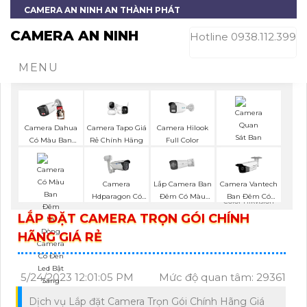
CAMERA AN NINH AN THÀNH PHÁT
CAMERA AN NINH
Hotline 0938.112.399
MENU
Camera Dahua
Camera Tapo Giá
Camera Hilook
Có Màu Ban
Rẻ Chính Hãng
Full Color
Đêm
Lắp Camera Ban
Camera
Camera Vantech
Camera Full
Đêm Có Màu
Hdparagon Có
Ban Đêm Có
Color Hikvision
UNV
Màu Ban Đêm
Màu
LẮP ĐẶT CAMERA TRỌN GÓI CHÍNH
HÃNG GIÁ RẺ
5/24/2023 12:01:05 PM
Mức độ quan tâm: 29361
Dịch vụ Lắp đặt Camera Trọn Gói Chính Hãng Giá