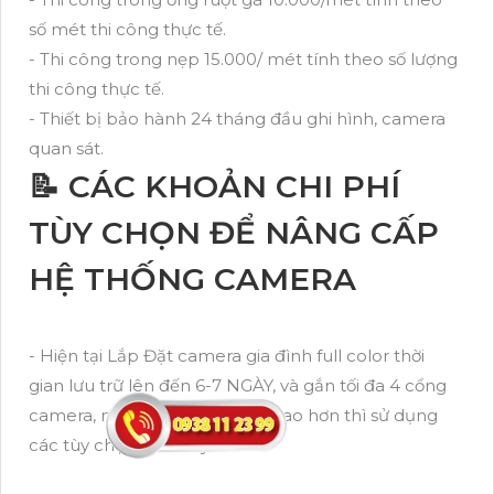
số mét thi công thực tế.
- Thi công trong nẹp 15.000/ mét tính theo số lượng
thi công thực tế.
- Thiết bị bảo hành 24 tháng đầu ghi hình, camera
quan sát.
📝 CÁC KHOẢN CHI PHÍ
TÙY CHỌN ĐỂ NÂNG CẤP
HỆ THỐNG CAMERA
- Hiện tại Lắp Đặt camera gia đình full color thời
gian lưu trữ lên đến 6-7 NGÀY, và gắn tối đa 4 cổng
camera, nếu bạn có nhu cầu cao hơn thì sử dụng
các tùy chọn dưới đây: