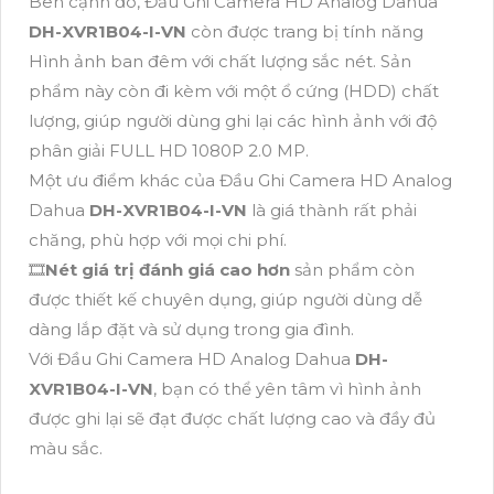
Bên cạnh đó, Đầu Ghi Camera HD Analog Dahua
DH-XVR1B04-I-VN
còn được trang bị tính năng
Hình ảnh ban đêm với chất lượng sắc nét. Sản
phẩm này còn đi kèm với một ổ cứng (HDD) chất
lượng, giúp người dùng ghi lại các hình ảnh với độ
phân giải FULL HD 1080P 2.0 MP.
Một ưu điểm khác của Đầu Ghi Camera HD Analog
Dahua
DH-XVR1B04-I-VN
là giá thành rất phải
chăng, phù hợp với mọi chi phí.
🎞
Nét giá trị đánh giá cao hơn
sản phẩm còn
được thiết kế chuyên dụng, giúp người dùng dễ
dàng lắp đặt và sử dụng trong gia đình.
Với Đầu Ghi Camera HD Analog Dahua
DH-
XVR1B04-I-VN
, bạn có thể yên tâm vì hình ảnh
được ghi lại sẽ đạt được chất lượng cao và đầy đủ
màu sắc.