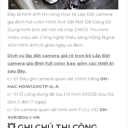
Đây là hình ảnh thi công thực tế Lắp Đặt camera
gia đình full color Hình Ảnh Sắt Nét Dễ Dàng Sử
Dụng hình ảnh sắt nét với chip CMOS Thu hình
nhiều màu sắc Công nghệ thiếu sáng Hồng Ngoại
40m hình ảnh rõ giữa ngày và đêm
Dịch vụ lắp đặt camera giá rẻ trọn bộ Lắp Đặt
camera gia đình full color bao gồm các thiết bị
sau đây.
👉 01 Đầu ghi camera quan sát chính hãng
DH-
HAC-HDW1200TP-IL-A
👉 01 Ổ cứng dùng để lưu trữ hình 500GB (lưu trữ
tầm 5 đến 7 ngày)
👉 04 camera quan sát hình ảnh FULL HD
DH-
XVR1B04-I-VN
💥 GHI CHÚ THI CÔNG