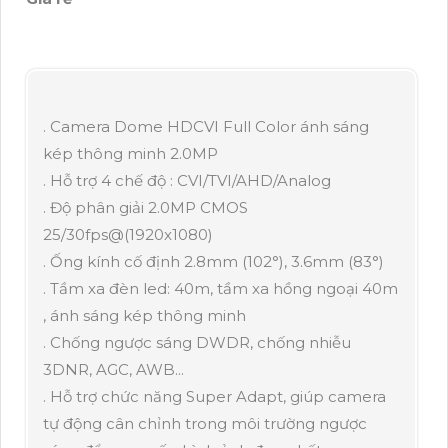
. Camera Dome HDCVI Full Color ánh sáng
kép thông minh 2.0MP
. Hỗ trợ 4 chế độ : CVI/TVI/AHD/Analog
. Độ phân giải 2.0MP CMOS
25/30fps@(1920x1080)
. Ống kính cố định 2.8mm (102°), 3.6mm (83°)
. Tầm xa đèn led: 40m, tầm xa hồng ngoại 40m
, ánh sáng kép thông minh
. Chống ngược sáng DWDR, chống nhiễu
3DNR, AGC, AWB...
. Hỗ trợ chức năng Super Adapt, giúp camera
tự động cân chỉnh trong môi trường ngược