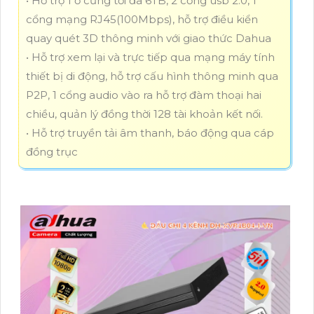
• Hỗ trợ 1 ổ cứng tối đa 6TB, 2 cổng usb 2.0, 1
cổng mạng RJ45(100Mbps), hỗ trợ điều kiển
quay quét 3D thông minh với giao thức Dahua
• Hỗ trợ xem lại và trực tiếp qua mạng máy tính
thiết bị di động, hỗ trợ cấu hình thông minh qua
P2P, 1 cổng audio vào ra hỗ trợ đàm thoại hai
chiều, quản lý đồng thời 128 tài khoản kết nối.
• Hỗ trợ truyền tải âm thanh, báo động qua cáp
đồng trục