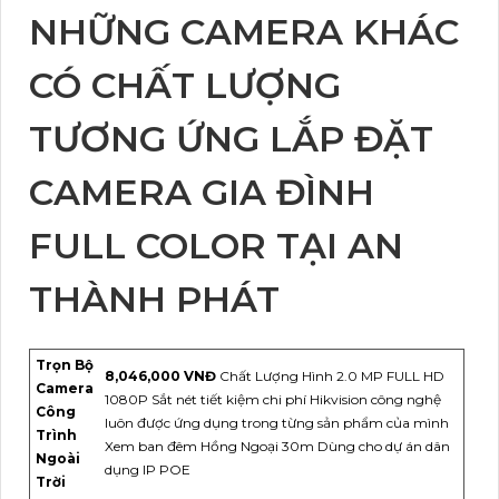
NHỮNG CAMERA KHÁC
CÓ CHẤT LƯỢNG
TƯƠNG ỨNG LẮP ĐẶT
CAMERA GIA ĐÌNH
FULL COLOR TẠI AN
THÀNH PHÁT
Trọn Bộ
8,046,000 VNĐ
Chất Lượng Hình 2.0 MP FULL HD
Camera
1080P Sắt nét tiết kiệm chi phí Hikvision công nghệ
Công
luôn được ứng dụng trong từng sản phẩm của mình
Trình
Xem ban đêm Hồng Ngoại 30m Dùng cho dự án dân
Ngoài
dụng IP POE
Trời