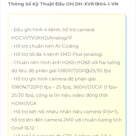
Thông Số Kỹ Thuật Đầu Ghi DH-XVR1B04-I-VN
• Đầu ghi hình 4 kênh, hỗ trợ camera
HDCVI/TVI/AHD/Analog/IP
• Hỗ trợ chuẩn nén AI-Coding
• Hỗ trợ tối đa 4 kênh SMD Plus (analog).
• Chuẩn nén hình ảnh H265+/H265 với hai luồng
dữ liệu, độ phân giải 1080P/720P@25/30 fps
• Hỗ trợ ghi hình camera độ phân giải
1080N/720P(1 fps – 25 fps), 960H/D1/CIF (1 fps–
25/30 fps), cổng ra tín hiệu video đồng thời
HDMI/VGA
• Hỗ trợ kết nối nhiều nhãn hiệu camera IP(4+1),
hỗ trợ lên đến camera 2MP với chuẩn tương tích
Onvif 16.12