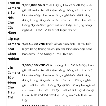
Trọn Bộ
7,035,000 VNĐ
Chất Lượng Hình 5.0 MP Độ phân
Camera
giải Ultra 4k lite tiết kiệm băng thông và chi phí với
Siêu
hình ảnh đẹp Hikvision công nghệ luôn được ứng
Nét
dụng trong từng sản phẩm của mình Xem ban đêm
Cho
Hồng Ngoại 30m giám sát phù hơp Sử dụng công
Cửa
nghệ AHD CVI TVI BCS tiết kiệm chi phí
Hàng
Lắp Đặt
Camera
7,034,000 VNĐ
thiết kế với hình ảnh 5.0 MP tiết
Khu
kiệm băng thông và chi phí với hình ảnh đẹp Xem
Công
ban đêm Hồng Ngoại 30m Hikvision
Nghiệp
7,090,000 VNĐ
Chất Lượng Hình 5.0 MP Độ phân
Lắp
giải Ultra 4k lite tiết kiệm băng thông và chi phí với
Camera
hình ảnh đẹp Hikvision công nghệ luôn được ứng
Báo
dụng trong từng sản phẩm của mình Công nghệ
Động
giám sát ban đêm Hồng Ngoại 20m Giải pháp giá rẻ
Cho
cho camera ban đêm Được thiết kế tích hợp trên kỹ
Siêu
thuật AHD CVI TVI BCS Hệ thống ỗn định Thiết kế
Thị
Đẹp