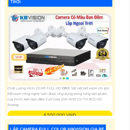
TRỜI
Chất Lượng Hình 2.0 MP FULL HD 1080P Sắt nét tiết kiệm chi phí
KBvision công nghệ luôn được ứng dụng trong từng sản phẩm
của mình Xem ban đêm Full Color 20m AHD CVI TVI BCS HD
Analog
6,500,000 VNĐ
LẮP CAMERA FULL COLOR HIKVISION GIA RE