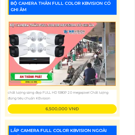
BỘ CAMERA THÂN FULL COLOR KBVISION CÓ
5,722,000 VNĐ
GHI ÂM
chất lượng sáng đẹp FULL HD 1080P 2.0 megapixel Chất lượng
đúng tiêu chuẩn KBvision
6,500,000 VNĐ
LẮP CAMERA FULL COLOR KBVISION NGOÀI