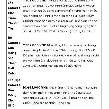
7,902,000 VNĐ
Trang Bị Chất Lượng Hình 5.0 MP
Lắp
Lựa chọn phù hợp với hình ảnh siêu sáng Hikvision
Camera
phát triển nhiều dòng camera wifi thông mình mẫu
Cho
mã phong phú Khi xem thiếu sáng Full Color 20m
Tiệm
Chống trộm ban đêm hiệu quả Giải pháp giá rẻ cho
Thuốc
camera ban đêm Thiết kế ứng dụng công nghệ tiên
Tây
tiến AHD CVI TVI BCS HD Giúp Hệ Thống Ổn Định
Bộ
Camera
7,902,000 VNĐ
Khả Năng Lắp camera vị trí chống
Cửa
mưa nắng Thân Kim Loại Chất Lượng Hình 5.0 MP
Hàng
Độ phân giải Ultra 4k lite tiết kiệm băng thông và chi
Sắt
phí với hình ảnh đẹp Khi xem thiếu sáng Full Color
Thép
20m Chất lượng mọi lúc giá rẻ tiết kiệm
Full
Color
Lắp Đặt
Camera
10,485,000 VNĐ
Khả Năng khả năng giám sát ban
Báo
đêm Cảm Biến Nhiệt chip hình ảnh sử dụng 2.0
Động
megapixel FULL HD 1080P Giá rẻ phù hợp chi phí
Cho
Chất lượng giá rẻ chất lượng cao
Nhà