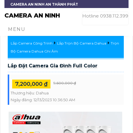
CAMERA AN NINH AN THÀNH PHÁT
CAMERA AN NINH
Hotline 0938.112.399
MENU
Lắp Camera Công Trình
Lắp Trọn Bộ Camera Dahua
Trọn
Bộ Camera Dahua Ghi Âm
Lắp Đặt Camera Gia Đình Full Color
7,200,000 ₫
9,600,000 ₫
Thương hiệu:
Dahua
Ngày đăng:
12/13/2023 10:36:50 AM