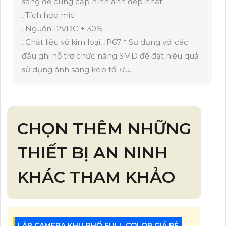
sáng để cung cấp hình ảnh đẹp nhất
. Tích hợp mic
. Nguồn 12VDC ± 30%
. Chất liệu vỏ kim loại, IP67 * Sử dụng với các
đầu ghi hỗ trợ chức năng SMD để đạt hiệu quả
sử dụng ánh sáng kép tối ưu.
CHỌN THÊM NHỮNG
THIẾT BỊ AN NINH
KHÁC THAM KHẢO
LẮP CAMERA KHU PHỐ FULL COLOR GIÁ RẺ