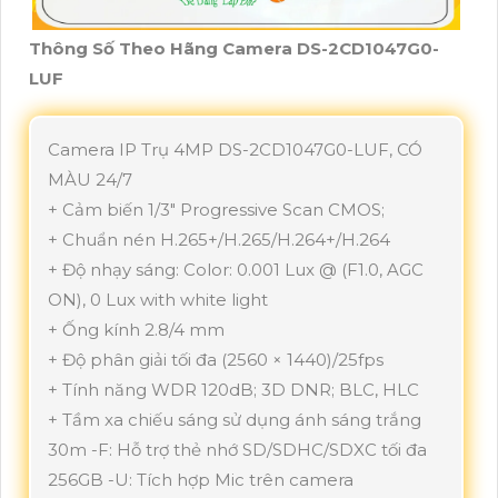
Thông Số Theo Hãng Camera DS-2CD1047G0-
LUF
Camera IP Trụ 4MP DS-2CD1047G0-LUF, CÓ
MÀU 24/7
+ Cảm biến 1/3" Progressive Scan CMOS;
+ Chuẩn nén H.265+/H.265/H.264+/H.264
+ Độ nhạy sáng: Color: 0.001 Lux @ (F1.0, AGC
ON), 0 Lux with white light
+ Ống kính 2.8/4 mm
+ Độ phân giải tối đa (2560 × 1440)/25fps
+ Tính năng WDR 120dB; 3D DNR; BLC, HLC
+ Tầm xa chiếu sáng sử dụng ánh sáng trắng
30m -F: Hỗ trợ thẻ nhớ SD/SDHC/SDXC tối đa
256GB -U: Tích hợp Mic trên camera