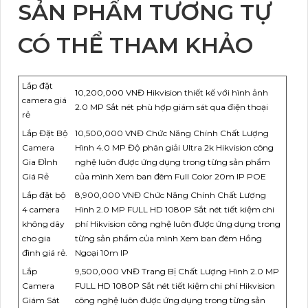
SẢN PHẨM TƯƠNG TỰ
CÓ THỂ THAM KHẢO
Lắp đặt
10,200,000 VNĐ Hikvision thiết kế với hình ảnh
camera giá
2.0 MP Sắt nét phù hợp giám sát qua điện thoại
rẻ
Lắp Đặt Bộ
10,500,000 VNĐ Chức Năng Chính Chất Lượng
Camera
Hình 4.0 MP Độ phân giải Ultra 2k Hikvision công
Gia ĐÌnh
nghệ luôn được ứng dụng trong từng sản phẩm
Giá Rẻ
của mình Xem ban đêm Full Color 20m IP POE
Lắp đặt bộ
8,900,000 VNĐ Chức Năng Chính Chất Lượng
4 camera
Hình 2.0 MP FULL HD 1080P Sắt nét tiết kiệm chi
không dây
phí Hikvision công nghệ luôn được ứng dụng trong
cho gia
từng sản phẩm của mình Xem ban đêm Hồng
đình giá rẻ.
Ngoại 10m IP
Lắp
9,500,000 VNĐ Trang Bị Chất Lượng Hình 2.0 MP
Camera
FULL HD 1080P Sắt nét tiết kiệm chi phí Hikvision
Giám Sát
công nghệ luôn được ứng dụng trong từng sản