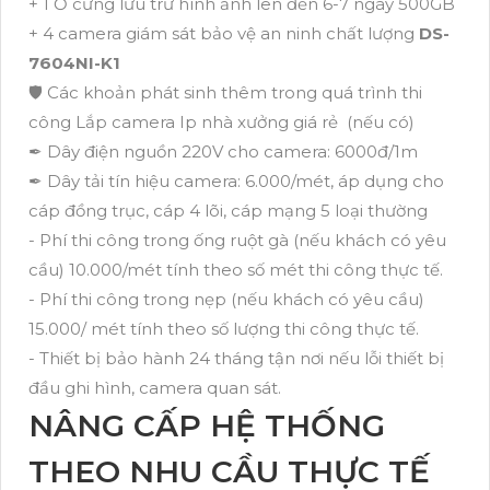
+ 1 Ổ cứng lưu trữ hình ảnh lên đến 6-7 ngày 500GB
+ 4 camera giám sát bảo vệ an ninh chất lượng
DS-
7604NI-K1
🛡 Các khoản phát sinh thêm trong quá trình thi
công Lắp camera Ip nhà xưởng giá rẻ (nếu có)
✒ Dây điện nguồn 220V cho camera: 6000đ/1m
✒ Dây tải tín hiệu camera: 6.000/mét, áp dụng cho
cáp đồng trục, cáp 4 lõi, cáp mạng 5 loại thường
- Phí thi công trong ống ruột gà (nếu khách có yêu
cầu) 10.000/mét tính theo số mét thi công thực tế.
- Phí thi công trong nẹp (nếu khách có yêu cầu)
15.000/ mét tính theo số lượng thi công thực tế.
- Thiết bị bảo hành 24 tháng tận nơi nếu lỗi thiết bị
đầu ghi hình, camera quan sát.
NÂNG CẤP HỆ THỐNG
THEO NHU CẦU THỰC TẾ