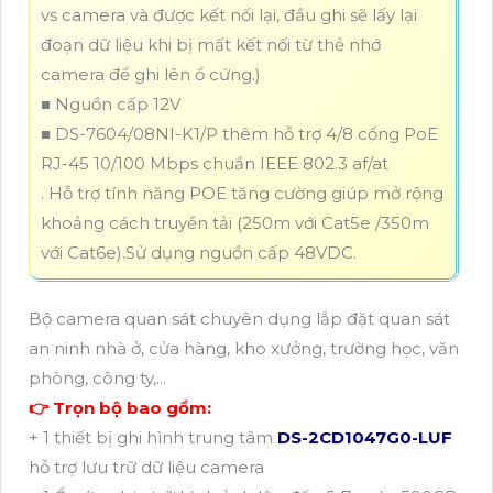
vs camera và được kết nối lại, đầu ghi sẽ lấy lại
đoạn dữ liệu khi bị mất kết nối từ thẻ nhớ
camera để ghi lên ổ cứng.)
■ Nguồn cấp 12V
■ DS-7604/08NI-K1/P thêm hỗ trợ 4/8 cổng PoE
RJ-45 10/100 Mbps chuẩn IEEE 802.3 af/at
. Hỗ trợ tính năng POE tăng cường giúp mở rộng
khoảng cách truyền tải (250m với Cat5e /350m
với Cat6e).Sử dụng nguồn cấp 48VDC.
Bộ camera quan sát chuyên dụng lắp đặt quan sát
an ninh nhà ở, cửa hàng, kho xưởng, trường học, văn
phòng, công ty,...
👉 Trọn bộ bao gồm:
+ 1 thiết bị ghi hình trung tâm
DS-2CD1047G0-LUF
hỗ trợ lưu trữ dữ liệu camera