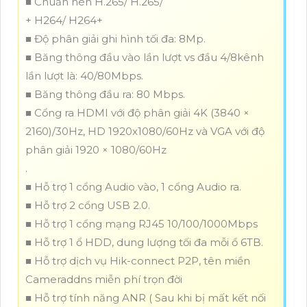
■ Chuấn nén H.265/ H.265/
+ H264/ H264+
■ Độ phân giải ghi hình tối đa: 8Mp.
■ Băng thông đầu vào lần lượt vs đầu 4/8kênh
lần lượt là: 40/80Mbps.
■ Băng thông đầu ra: 80 Mbps.
■ Cổng ra HDMI với độ phân giải 4K (3840 ×
2160)/30Hz, HD 1920x1080/60Hz và VGA với độ
phân giải 1920 × 1080/60Hz
.
■ Hỗ trợ 1 cổng Audio vào, 1 cổng Audio ra.
■ Hỗ trợ 2 cổng USB 2.0.
■ Hỗ trợ 1 cổng mạng RJ45 10/100/1000Mbps
■ Hỗ trợ 1 ổ HDD, dung lượng tối đa mỗi ổ 6TB.
■ Hỗ trợ dịch vụ Hik-connect P2P, tên miền
Cameraddns miễn phí trọn đời
■ Hỗ trợ tính năng ANR ( Sau khi bị mất kết nối