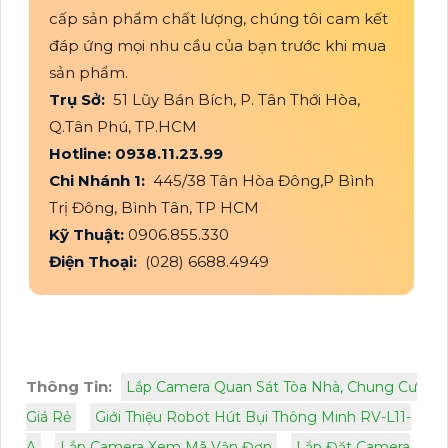
cấp sản phẩm chất lượng, chúng tôi cam kết
đáp ứng mọi nhu cầu của bạn trước khi mua
sản phẩm.
Trụ Sở:
51 Lũy Bán Bích, P. Tân Thới Hòa,
Q.Tân Phú, TP.HCM
Hotline: 0938.11.23.99
Chi Nhánh 1:
445/38 Tân Hòa Đông,P Bình
Trị Đông, Bình Tân, TP HCM
Kỹ Thuật:
0906.855.330
Điện Thoại:
(028) 6688.4949
Thông Tin:
Lắp Camera Quan Sát Tòa Nhà, Chung Cư
Giá Rẻ
Giới Thiệu Robot Hút Bụi Thông Minh RV-L11-
A
Lắp Camera Xem Mã Vận Đơn
Lắp Đặt Camera