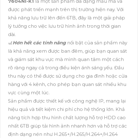
7604NI-K1
là một sản phẩm đa dạng mẫu mã và
được phát triển mạnh trên thị trường hiện nay. Với
khả năng lưu trữ lên đến 6TB, đây là một giải pháp
lý tưởng cho việc lưu trữ hình ảnh trong thời gian
dài.
🎢
Hơn hết các tính năng
nổi bật của sản phẩm này
là khả năng xem được ban đêm, giúp bạn quan sát
và giám sát khu vực mà mình quan tâm một cách
rõ ràng ngay cả trong điều kiện ánh sáng yếu. Đầu
thu này có thể được sử dụng cho gia đình hoặc cửa
hàng với 4 kênh, cho phép bạn quan sát nhiều khu
vực cùng một lúc.
Sản phẩm được thiết kế với công nghệ IP, mang lại
hiệu quả và tiết kiệm chi phí cho hệ thống lớn. Khả
năng tích hợp thu hình chất lượng hỗ trợ HDD cao
nhất 6TB giúp tải hình ảnh nhanh hơn và hỗ trợ các
định dạng nén như H.265+/H.265/H.264+/H.264