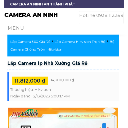
CAMERA AN NINH AN THÀNH PHÁT
CAMERA AN NINH
Hotline 0938.112.399
MENU
Lắp Camera 360 Giá Rẻ
Lắp Camera Hikvision Trọn Bộ
Bộ
Camera Chống Trộm Hikvision
Lắp Camera Ip Nhà Xưởng Giá Rẻ
11,812,000 ₫
14,300,000 ₫
Thương hiệu:
Hikvision
Ngày đăng:
12/13/2023 5:08:17 PM