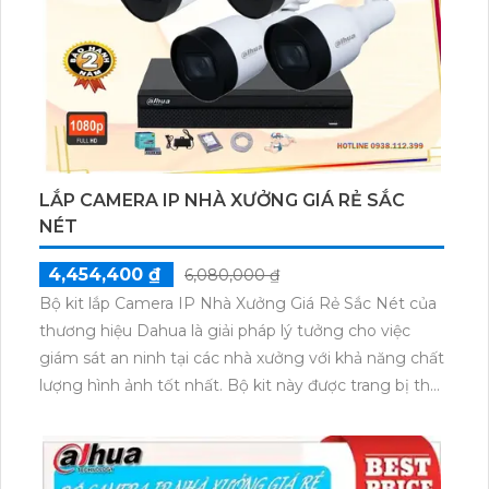
LẮP CAMERA IP NHÀ XƯỞNG GIÁ RẺ SẮC
NÉT
4,454,400 ₫
6,080,000 ₫
Bộ kit lắp Camera IP Nhà Xưởng Giá Rẻ Sắc Nét của
thương hiệu Dahua là giải pháp lý tưởng cho việc
giám sát an ninh tại các nhà xưởng với khả năng chất
lượng hình ảnh tốt nhất. Bộ kit này được trang bị thu
hình chất lượng, đặc biệt tiết kiệm điện với nguồn
12V.