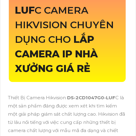
LUF
C CAMERA
HIKVISION CHUYÊN
DỤNG CHO
LẮP
CAMERA IP NHÀ
XƯỞNG GIÁ RẺ
Thiết Bị Camera Hikvision
DS-2CD1047G0-LUF
C là
một sản phẩm đáng được xem xét khi tìm kiếm
một giải pháp giám sát chất lượng cao. Hikvision đã
từ lâu nổi tiếng với việc cung cấp những thiết bị
camera chất lượng với mẫu mã đa dạng và chiết