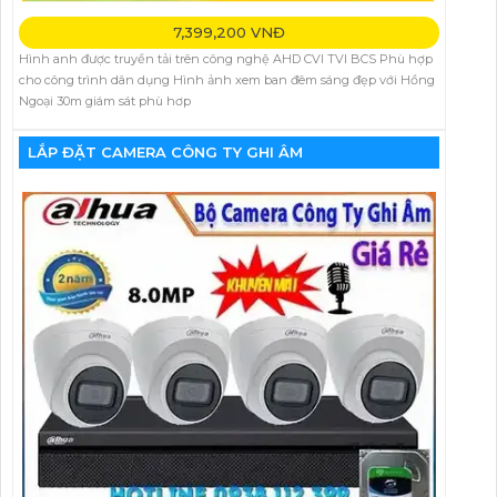
7,399,200 VNĐ
Hình anh được truyền tải trên công nghệ AHD CVI TVI BCS Phù hợp
cho công trình dân dụng Hình ảnh xem ban đêm sáng đẹp với Hồng
Ngoại 30m giám sát phù hơp
LẮP ĐẶT CAMERA CÔNG TY GHI ÂM