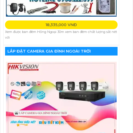
18,335,000 VNĐ
Xem được ban đêm Hồng Ngoại 30m xem ban đêm chất lượng sắt nét
với
LẮP ĐẶT CAMERA GIA ĐÌNH NGOÀI TRỜI