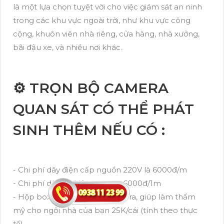
là một lựa chọn tuyệt vời cho việc giám sát an ninh
trong các khu vực ngoài trời, như khu vực công
cộng, khuôn viên nhà riêng, cửa hàng, nhà xưởng,
bãi đậu xe, và nhiều nơi khác.
⚙ TRỌN BỘ CAMERA
QUAN SÁT CÓ THỂ PHÁT
SINH THÊM NẾU CÓ :
- Chi phí dây điện cấp nguồn 220V là 6000đ/m
- Chi phí dây tín hiệu camera 6000đ/1m
- Hộp box bảo vệ nguồn camera, giúp làm thẩm
mỹ cho ngôi nhà của bạn 25K/cái (tính theo thực
tế)