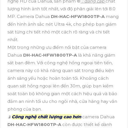
nghệ HD của Dahua, sản phẩm ®️
♢
đẳng cấp
chất
lượng hình ảnh tốt nhất, với độ phân giải lên tới 8.0
MP. Camera Dahua
DH-HAC-HFW1800TP-A
mang
đến hình ảnh sắc nét Ultra 4k, cho phép bạn giám
sát từng chi tiết nhỏ một cách rõ ràng và chi tiết
nhất.
Một trong những ưu điểm nổi bật của camera
Dahua
DH-HAC-HFW1800TP-A
là khả năng giám
sát ban đêm. Với công nghệ hồng ngoại tiên tiến,
camera này có khả năng quan sát trong điều kiện
ánh sáng yếu hoặc hoàn toàn tối. Khoảng cách
quan sát hồng ngoại lên đến 30m, giúp bạn kiểm
soát toàn bộ không gian một cách hiệu quả và bảo
đảm an ninh tối ưu cho ngôi nhà, cửa hàng hay văn
phòng của bạn.
📡
Công nghệ chất lượng cao hơn
camera Dahua
DH-HAC-HFW1800TP-A
còn được thiết kế dành