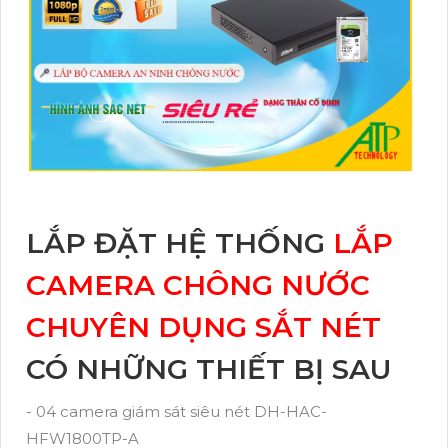
LẮP ĐẶT HỆ THỐNG
LẮP
CAMERA CHÔNG NƯỚC
CHUYÊN DỤNG SẮT NÉT
CÓ NHỮNG THIẾT BỊ SAU
- 04 camera giám sát siêu nét DH-HAC-
HFW1800TP-A