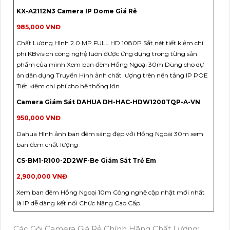
KX-A2112N3 Camera IP Dome Giá Rẻ
985,000 VNĐ
Chất Lượng Hình 2.0 MP FULL HD 1080P Sắt nét tiết kiệm chi
phí KBvision công nghệ luôn được ứng dụng trong từng sản
phẩm của mình Xem ban đêm Hồng Ngoại 30m Dùng cho dự
án dân dụng Truyền Hình ảnh chất lượng trên nền tảng IP POE
Tiết kiệm chi phí cho hệ thống lớn
Camera Giám Sát DAHUA DH-HAC-HDW1200TQP-A-VN
950,000 VNĐ
Dahua Hình ảnh ban đêm sáng đẹp với Hồng Ngoại 30m xem
ban đêm chất lượng
CS-BM1-R100-2D2WF-Be Giám Sát Trẻ Em
2,900,000 VNĐ
Xem ban đêm Hồng Ngoại 10m Công nghệ cập nhật mới nhất
là IP dễ dàng kết nối Chức Năng Cao Cấp
Các Gói Camera Giá Rẻ Chính Hãng Chất Lượng: