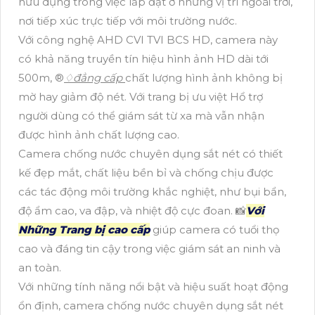
hữu dụng trong việc lắp đặt ở những vị trí ngoài trời,
nơi tiếp xúc trực tiếp với môi trường nước.
Với công nghệ AHD CVI TVI BCS HD, camera này
có khả năng truyền tín hiệu hình ảnh HD dài tới
500m, ®️
♢
đẳng cấp
chất lượng hình ảnh không bị
mờ hay giảm độ nét. Với trang bị ưu việt Hổ trợ
người dùng có thể giám sát từ xa mà vẫn nhận
được hình ảnh chất lượng cao.
Camera chống nước chuyên dụng sắt nét có thiết
kế đẹp mắt, chất liệu bền bỉ và chống chịu được
các tác động môi trường khắc nghiệt, như bụi bẩn,
độ ẩm cao, va đập, và nhiệt độ cực đoan. 📸
Với
Những Trang bị cao cấp
giúp camera có tuổi thọ
cao và đáng tin cậy trong việc giám sát an ninh và
an toàn.
Với những tính năng nổi bật và hiệu suất hoạt động
ổn định, camera chống nước chuyên dụng sắt nét