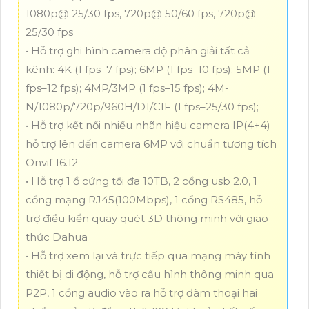
1080p@ 25/30 fps, 720p@ 50/60 fps, 720p@
25/30 fps
• Hỗ trợ ghi hình camera độ phân giải tất cả
kênh: 4K (1 fps–7 fps); 6MP (1 fps–10 fps); 5MP (1
fps–12 fps); 4MP/3MP (1 fps–15 fps); 4M-
N/1080p/720p/960H/D1/CIF (1 fps–25/30 fps);
• Hỗ trợ kết nối nhiều nhãn hiệu camera IP(4+4)
hỗ trợ lên đến camera 6MP với chuẩn tương tích
Onvif 16.12
• Hỗ trợ 1 ổ cứng tối đa 10TB, 2 cổng usb 2.0, 1
cổng mạng RJ45(100Mbps), 1 cổng RS485, hỗ
trợ điều kiển quay quét 3D thông minh với giao
thức Dahua
• Hỗ trợ xem lại và trực tiếp qua mạng máy tính
thiết bị di động, hỗ trợ cấu hình thông minh qua
P2P, 1 cổng audio vào ra hỗ trợ đàm thoại hai