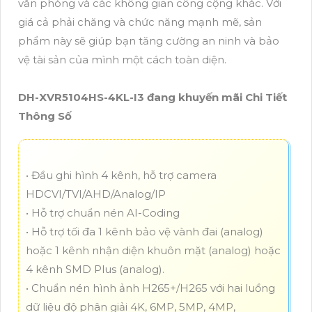
văn phòng và các không gian công cộng khác. Với
giá cả phải chăng và chức năng mạnh mẽ, sản
phẩm này sẽ giúp bạn tăng cường an ninh và bảo
vệ tài sản của mình một cách toàn diện.
DH-XVR5104HS-4KL-I3 đang khuyến mãi Chi Tiết
Thông Số
• Đầu ghi hình 4 kênh, hỗ trợ camera
HDCVI/TVI/AHD/Analog/IP
• Hỗ trợ chuẩn nén AI-Coding
• Hỗ trợ tối đa 1 kênh bảo vệ vành đai (analog)
hoặc 1 kênh nhận diện khuôn mặt (analog) hoặc
4 kênh SMD Plus (analog).
• Chuẩn nén hình ảnh H265+/H265 với hai luồng
dữ liệu độ phân giải 4K, 6MP, 5MP, 4MP,