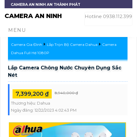
CAMERA AN NINH AN THÀNH PHÁT
CAMERA AN NINH
Hotline 0938.112.399
MENU
Camera Gia Đình
Lắp Trọn Bộ Camera Dahua
Camera
Dahua Full Hd 1080P
Lắp Camera Chông Nước Chuyên Dụng Sắc
Nét
7,399,200 ₫
8,940,000 ₫
Thương hiệu:
Dahua
Ngày đăng:
12/22/2023 4:02:43 PM