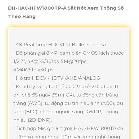
DH-HAC-HFW1800TP-A Sắt Nét Xem Thông Số
Theo Hãng
• 4K Real-time HDCVI IR Bullet Camera
• Độ phân giải 8MP, cảm biến CMOS kích thước
1/2.7”, 4K@25/30fps; 5M@20fps;
4M@25fps/30fps.
• Hỗ trợ HDCVI/HDTVI/AHD/ANALOG
• Độ nhạy sáng tối thiểu 0.03Lux/F2.0, 0Lux IR
on, chế độ ngày đêm(ICR), tự động cân bằng
trắng (AWB), tự động bù tín hiệu ảnh (AGC), bù
sáng(BLC), chống ngược sáng DWDR, chống
nhiễu (2D-DNR).
• Tích hợp Mic ghi âm(mã HAC-HFW1800TP-A)
• Tầm xa hồng ngoại 30m với công nghệ hồng