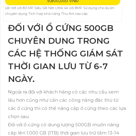
9,800,000 VNĐ
sắt nét với 8.0 MP Siêu Sắt Nét Ultra 4k với 8MP Sử dụng cho dự án
chuyên dụng Tích hợp khả năng Thu Âm cao cấp
ĐỐI VỚI Ổ CỨNG 500GB
CHUYÊN DUNG TRONG
CÁC HỆ THỐNG GIÁM SÁT
THỜI GIAN LƯU TỪ 6-7
NGÀY.
Ngoài ra đối với khách hàng có các nhu cầu xem
lâu hơn cũng như cần các công năng đặc thù từ
các ổ cứng thì có thể nâng cấp ổ cứng theo các lựa
chọn sau:
Đối với ổ cứng có dung lượng 500GB muốn nâng
cấp lên 1.000 GB (1TB) thời gian lưu trữ tầm 13-14