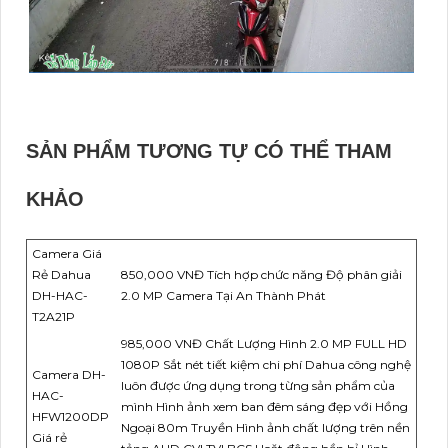
SẢN PHẨM TƯƠNG TỰ CÓ THỂ THAM
KHẢO
Camera Giá
Rẻ Dahua
850,000 VNĐ Tích hợp chức năng Độ phân giải
DH-HAC-
2.0 MP Camera Tại An Thành Phát
T2A21P
985,000 VNĐ Chất Lượng Hình 2.0 MP FULL HD
1080P Sắt nét tiết kiệm chi phí Dahua công nghệ
Camera DH-
luôn được ứng dụng trong từng sản phẩm của
HAC-
mình Hình ảnh xem ban đêm sáng đẹp với Hồng
HFW1200DP
Ngoại 80m Truyền Hình ảnh chất lượng trên nền
Giá rẻ