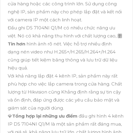
cửa hàng hoặc các công trình lớn. Sử dụng công
nghệ IP, sản phẩm này cho phép lắp đặt và kết nối
với camera IP một cách linh hoạt.
Đầu ghi DS 7104NI Q1/M có nhiều chức năng ưu
việt. Nó có khả năng thu hình với chất lượng cao, 🎛
Tin hơn
hình ảnh rõ nét. Việc hỗ trợ nhiều định
dạng nén video như H.265+/H.265/H.264+/H.264
cũng giúp tiết kiệm băng thông và lưu trữ dữ liệu
hiệu quả.
Với khả năng lắp đặt 4 kênh IP, sản phẩm này rất
phù hợp cho việc lắp camera trong cửa hàng. Chất
lượng từ Hikvision cũng Khẳng định rằng sự tin cậy
và ổn định, đáp ứng được các yêu cầu bảo mật và
giám sát của người dùng.
💎
Tổng hợp lại những ưu điểm
đầu ghi hình 4 kênh
IP DS 7104NI Q1/M là một sản phẩm rất đáng mua,
với giá rẻ, khả năng lưu trữ lớn, chất lượng hình ảnh