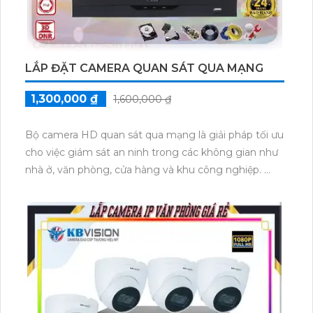
LẮP ĐẶT CAMERA QUAN SÁT QUA MẠNG
1,300,000 ₫
1,600,000 ₫
Bộ camera HD quan sát qua mạng là giải pháp tối ưu
cho việc giám sát an ninh trong các không gian như
nhà ở, văn phòng, cửa hàng và khu công nghiệp.
Với cấu hình siêu sáng và đẹp Full HD 1080P, bộ
camera này mang lại hình ảnh chất lượng cao, rõ nét
và chi tiết. Với giá rẻ nhưng không đánh đổi chất
lượng, bộ camera HD quan sát qua mạng tiết kiệm
chi phí đáng kể cho người dùng.
Bộ camera này cũng tương thích với nhiều dịch vụ
trực tuyến, cho phép người dùng theo dõi và kiểm
soát từ xa qua mạng internet.