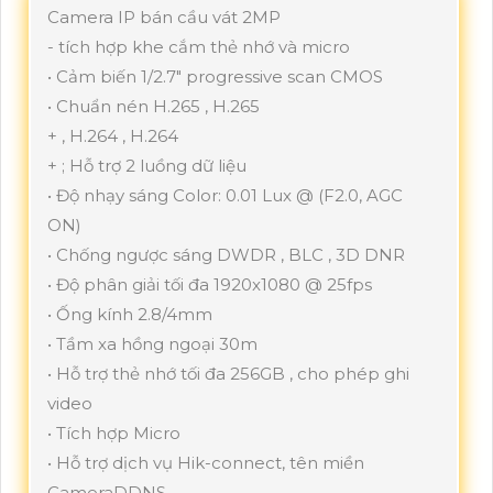
Camera IP bán cầu vát 2MP
- tích hợp khe cắm thẻ nhớ và micro
• Cảm biến 1/2.7" progressive scan CMOS
• Chuẩn nén H.265 , H.265
+ , H.264 , H.264
+ ; Hỗ trợ 2 luồng dữ liệu
• Độ nhạy sáng Color: 0.01 Lux @ (F2.0, AGC
ON)
• Chống ngược sáng DWDR , BLC , 3D DNR
• Độ phân giải tối đa 1920x1080 @ 25fps
• Ống kính 2.8/4mm
• Tầm xa hồng ngoại 30m
• Hỗ trợ thẻ nhớ tối đa 256GB , cho phép ghi
video
• Tích hợp Micro
• Hỗ trợ dịch vụ Hik-connect, tên miền
CameraDDNS