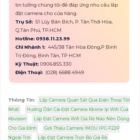
tin tưởng chúng tôi để đáp ứng nhu cầu lắp
đặt camera cho cửa hàng.
Trụ Sở:
51 Lũy Bán Bích, P. Tân Thới Hòa,
Q.Tân Phú, TP.HCM
Hotline: 0938.11.23.99
Chi Nhánh 1:
445/38 Tân Hòa Đông,P Bình
Trị Đông, Bình Tân, TP HCM
Kỹ Thuật:
0906.855.330
Điện Thoại:
(028) 6688.4949
Thông Tin:
Lắp Camera Quan Sát Qua Điện Thoại Tốt
Nhất
Hướng Dẫn Cài Đặt Camera Kbone Ip Wifi Của
Kbvision
Lắp Đặt Camera Wifi Giá Rẻ Nào Nên Dùng
Cho Gia Đình
Giới Thiệu Camera IMOU IPC-F22P
Ngoài Trời
Lắp Đặt Camera Trọn Bộ Giá Rẻ