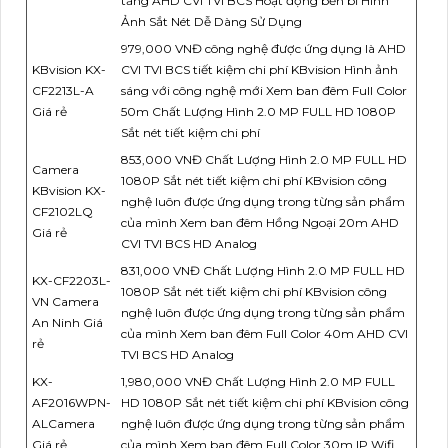
tảng AHD CVI TVI BCS Hoặt động bền bỉ Hình
Ảnh Sắt Nét Dễ Dàng Sử Dụng
979,000 VNĐ công nghệ được ứng dụng là AHD
KBvision KX-
CVI TVI BCS tiết kiệm chi phí KBvision Hình ảnh
CF2213L-A
sáng với công nghệ mới Xem ban đêm Full Color
Giá rẻ
50m Chất Lượng Hình 2.0 MP FULL HD 1080P
Sắt nét tiết kiệm chi phí
853,000 VNĐ Chất Lượng Hình 2.0 MP FULL HD
Camera
1080P Sắt nét tiết kiệm chi phí KBvision công
KBvision KX-
nghệ luôn được ứng dụng trong từng sản phẩm
CF2102LQ
của mình Xem ban đêm Hồng Ngoại 20m AHD
Giá rẻ
CVI TVI BCS HD Analog
831,000 VNĐ Chất Lượng Hình 2.0 MP FULL HD
KX-CF2203L-
1080P Sắt nét tiết kiệm chi phí KBvision công
VN Camera
nghệ luôn được ứng dụng trong từng sản phẩm
An Ninh Giá
của mình Xem ban đêm Full Color 40m AHD CVI
rẻ
TVI BCS HD Analog
KX-
1,980,000 VNĐ Chất Lượng Hình 2.0 MP FULL
AF2016WPN-
HD 1080P Sắt nét tiết kiệm chi phí KBvision công
ALCamera
nghệ luôn được ứng dụng trong từng sản phẩm
Giá rẻ
của mình Xem ban đêm Full Color 30m IP Wifi