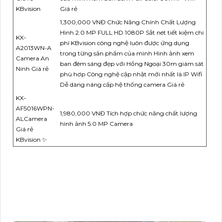
KBvision
Giá rẻ
1,300,000 VNĐ Chức Năng Chính Chất Lượng
Hình 2.0 MP FULL HD 1080P Sắt nét tiết kiệm chi
KX-
phí KBvision công nghệ luôn được ứng dụng
A2013WN-A
trong từng sản phẩm của mình Hình ảnh xem
Camera An
ban đêm sáng đẹp với Hồng Ngoại 30m giám sát
Ninh Giá rẻ
phù hơp Công nghệ cập nhật mới nhất là IP Wifi
Dễ dàng nâng cấp hệ thống camera Giá rẻ
KX-
AF5016WPN-
1,980,000 VNĐ Tích hợp chức năng chất lượng
ALCamera
hình ảnh 5.0 MP Camera
Giá rẻ
KBvision ✨