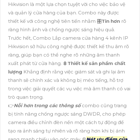
Hikvision là một lựa chọn tuyệt vời cho việc bảo vệ
và quản lý cửa hàng của bạn. Combo này được
thiết kế với công nghệ tiên tiến nhằm 🎛
Tin hơn
rõ
ràng hình ảnh và chống ngược sáng hiệu quả.
Trước hết, Combo Lắp camera cửa hàng 4 kênh IP
Hikvision sở hữu công nghệ được thiết kế thu âm rõ
ràng, giúp bạn có thể nghe rõ những âm thanh
xuất phát từ cửa hàng. 🐜
Thiết kế sản phẩm chất
lượng
Khẳng định rằng việc giám sát và ghi lại âm
thanh sẽ chính xác và không bị méo tiếng, hỗ trợ
trong việc giải quyết các vụ việc mà âm thanh có vai
trò quan trọng.
👉
Nỗi hơn trong các thông số
combo cũng trang
bị tính năng chống ngược sáng DWDR, cho phép
camera điều chỉnh đèn nền một cách tự động để
tạo ra ảnh sáng tự nhiên và rõ ràng hơn khi bị ánh
sang mạnh chiếu vào góc máy. ®️
Nét ưu điểm của