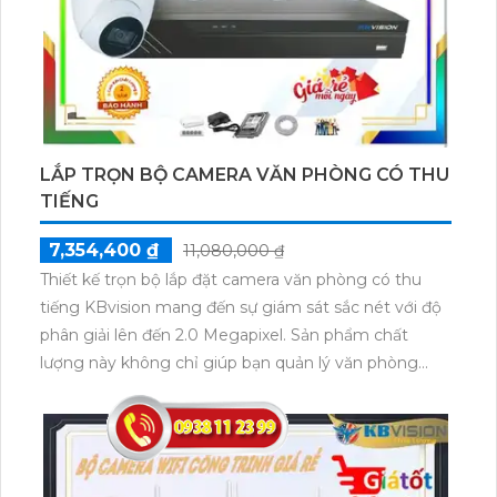
Công nghệ mới đượng hãng ứng dụng vào từng chi
tiết Tin hơn rằng người dùng có thể giám sát tình
hình bất kỳ lúc nào và ở bất kỳ đâu. Với các tính năng
nâng cao như cảm biến hồng ngoại, đèn LED và chế
độ quan sát ban đêm, bộ camera HD quan sát qua
mạng có khả năng
LẮP TRỌN BỘ CAMERA VĂN PHÒNG CÓ THU
TIẾNG
7,354,400 ₫
11,080,000 ₫
Thiết kế trọn bộ lắp đặt camera văn phòng có thu
tiếng KBvision mang đến sự giám sát sắc nét với độ
phân giải lên đến 2.0 Megapixel. Sản phẩm chất
lượng này không chỉ giúp bạn quản lý văn phòng
một cách hiệu quả mà còn đem lại sự an ninh cho
không gian làm việc của bạn. Việc cài đặt và sử dụng
camera KBvision rất đơn giản, người dùng có thể dễ
dàng theo dõi hình ảnh trực tiếp trên điện thoại