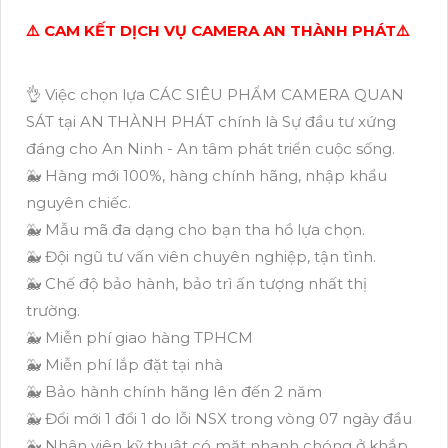
⚠️ CAM KẾT DỊCH VỤ CAMERA AN THÀNH PHÁT⚠️
👌 Việc chọn lựa CÁC SIÊU PHẨM CAMERA QUAN
SÁT tại AN THÀNH PHÁT chính là Sự đầu tư xứng
đáng cho An Ninh - An tâm phát triển cuộc sống.
🐳 Hàng mới 100%, hàng chính hãng, nhập khẩu
nguyên chiếc.
🐳 Mẫu mã đa dạng cho bạn tha hồ lựa chọn.
🐳 Đội ngũ tư vấn viên chuyên nghiệp, tận tình.
🐳 Chế độ bảo hành, bảo trì ấn tượng nhất thị
trường.
🐳 Miễn phí giao hàng TPHCM
🐳 Miễn phí lắp đặt tại nhà
🐳 Bảo hành chính hãng lên đến 2 năm
🐳 Đổi mới 1 đổi 1 do lỗi NSX trong vòng 07 ngày đầu
🐳 Nhân viên kỹ thuật có mặt nhanh chóng ở khắp