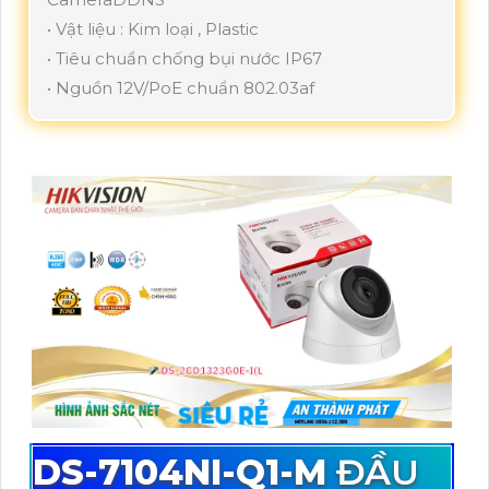
• Vật liệu : Kim loại , Plastic
• Tiêu chuẩn chống bụi nước IP67
• Nguồn 12V/PoE chuẩn 802.03af
DS-7104NI-Q1-M
ĐẦU