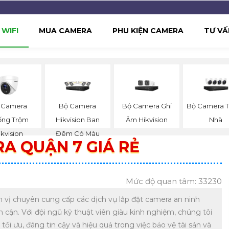
WIFI
MUA CAMERA
PHU KIỆN CAMERA
TƯ VẤ
 Camera
Bộ Camera
Bộ Camera Ghi
Bộ Camera 
ống Trộm
Hikvision Ban
Âm Hikvision
Nhà
ikvision
Đêm Có Màu
A QUẬN 7 GIÁ RẺ
Mức độ quan tâm: 33230
n vị chuyên cung cấp các dịch vụ lắp đặt camera an ninh
n cận. Với đội ngũ kỹ thuật viên giàu kinh nghiệm, chúng tôi
i ưu, đáng tin cậy và hiệu quả trong việc bảo vệ tài sản và