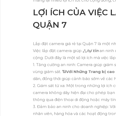
mang lại nhiều lợi ích tốt cho cộng đồng,
LỢI ÍCH CỦA VIỆC
QUẬN 7
Lắp đặt camera giá rẻ tại Quận 7 là một n
Việc lắp đặt camera giúp ⁂
tự tin
an ninh 
cộng. Dưới đây là một số lợi ích mà việc lắ
1. Tăng cường an ninh: Camera giúp giám sát
vùng giám sát. 📶
Với Những Trang bị cao
dân, đồng thời giúp cảnh báo sớm về các 
2. Giám sát từ xa: Một trong những lợi ích
camera không dây hiện đại cho phép bạn xe
thông qua điện thoại di động hoặc máy tín
3. Đảm bảo an ninh cho doanh nghiệp: Với 
nhân viên, hàng hóa và các hoạt động tro