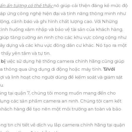
n ấn tượng có thể thấy
nó giúp cải thiện đáng kể mức độ
đáp ứng công nghệ hiện đại và tính năng thông minh như
ng, cảnh báo và ghi hình chất lượng cao. Với Những
 tình huống xâm nhập và bảo vệ tài sản của khách hàng.
 giúp tăng cường an ninh cho các khu vực công cộng như
 xây dựng và các khu vực đông dân cư khác. Nó tạo ra một
thấy yên tâm và tự tin.
 bị
việc sử dụng hệ thống camera chính hãng cũng giúp
xa thông qua ứng dụng di động hoặc máy tính. 📶
Với
lợi và linh hoạt cho người dùng để kiểm soát và giám sát
u.
hãng tại quận 7, chúng tôi mong muốn mang đến cho
 dụng các sản phẩm camera an ninh. Chúng tôi cam kết
hách hàng để tạo nên một môi trường an toàn và bảo
 tin chi tiết về dịch vụ lắp camera chính hãng tại quận