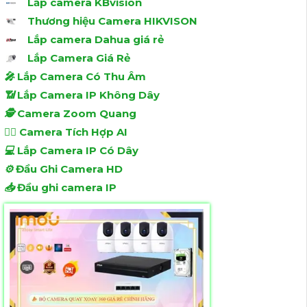
Lắp camera KBvision
Thương hiệu Camera HIKVISON
Lắp camera Dahua giá rẻ
Lắp Camera Giá Rẻ
️🎤️
Lắp Camera Có Thu Âm
📶
Lắp Camera IP Không Dây
🕵️
Camera Zoom Quang
🧛‍♀️
Camera Tích Hợp AI
💻
Lắp Camera IP Có Dây
⚙️
Đầu Ghi Camera HD
📥
Đầu ghi camera IP