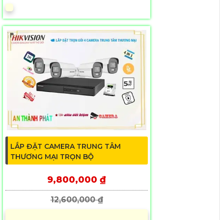
LẮP ĐẶT CAMERA TRUNG TÂM
THƯƠNG MẠI TRỌN BỘ
9,800,000 ₫
12,600,000 ₫