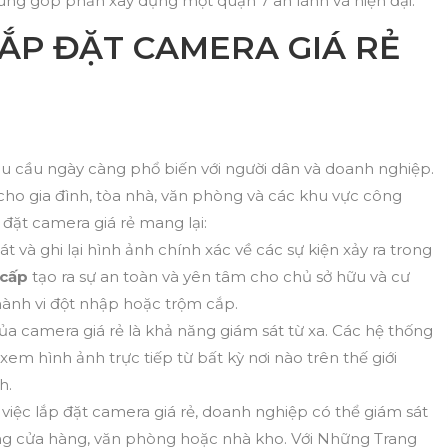
 cùng góp phần xây dựng một quận 7 an lành và hiện đại.
 LẮP ĐẶT CAMERA GIÁ RẺ
hu cầu ngày càng phổ biến với người dân và doanh nghiệp.
cho gia đình, tòa nhà, văn phòng và các khu vực công
p đặt camera giá rẻ mang lại:
 và ghi lại hình ảnh chính xác về các sự kiện xảy ra trong
 cấp
tạo ra sự an toàn và yên tâm cho chủ sở hữu và cư
hành vi đột nhập hoặc trộm cắp.
 của camera giá rẻ là khả năng giám sát từ xa. Các hệ thống
m hình ảnh trực tiếp từ bất kỳ nơi nào trên thế giới
h.
việc lắp đặt camera giá rẻ, doanh nghiệp có thể giám sát
ng cửa hàng, văn phòng hoặc nhà kho. Với Những Trang