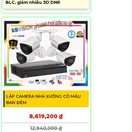
BLC, giảm nhiễu 3D DNR
LẮP CAMERA NHÀ XƯỞNG CÓ MÀU
BAN ĐÊM
8,619,200 ₫
12,940,000 ₫