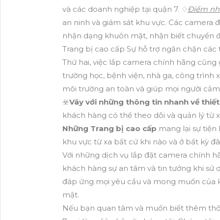
và các doanh nghiệp tại quận 7. ♢
Điểm nhấ
an ninh và giám sát khu vực. Các camera 
nhận dạng khuôn mặt, nhận biết chuyển độ
Trang bị cao cấp Sự hỗ trợ ngăn chặn các
Thứ hai, việc lắp camera chính hãng cũng
trường học, bệnh viện, nhà ga, công trình
môi trường an toàn và giúp mọi người cảm 
☣️
Vây với những thông tin nhanh về thiết
khách hàng có thể theo dõi và quản lý từ 
Những Trang bị cao cấp
mang lại sự tiện 
khu vực từ xa bất cứ khi nào và ở bất kỳ đâ
Với những dịch vụ lắp đặt camera chính 
khách hàng sự an tâm và tin tưởng khi sử
đáp ứng mọi yêu cầu và mong muốn của k
mật.
Nếu bạn quan tâm và muốn biết thêm thông