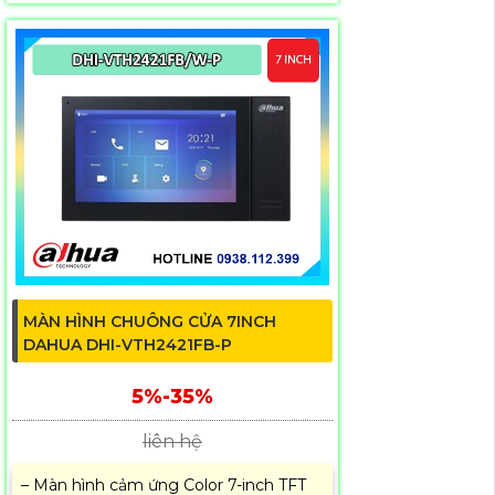
MÀN HÌNH CHUÔNG CỬA 7INCH
DAHUA DHI-VTH2421FB-P
5%-35%
liên hệ
– Màn hình cảm ứng Color 7-inch TFT