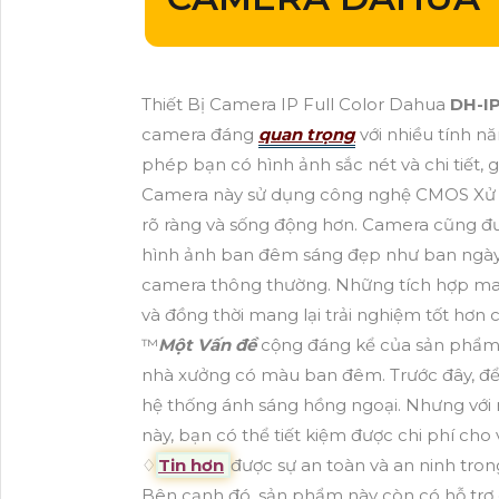
Thiết Bị Camera IP Full Color Dahua
DH-I
camera đáng
quan trọng
với nhiều tính n
phép bạn có hình ảnh sắc nét và chi tiết, 
Camera này sử dụng công nghệ CMOS Xử lý
rõ ràng và sống động hơn. Camera cũng đ
hình ảnh ban đêm sáng đẹp như ban ngày,
camera thông thường. Những tích hợp man
và đồng thời mang lại trải nghiệm tốt hơn 
™️
Một Vấn đề
cộng đáng kể của sản phẩm 
nhà xưởng có màu ban đêm. Trước đây, để n
hệ thống ánh sáng hồng ngoại. Nhưng với
này, bạn có thể tiết kiệm được chi phí cho
♢
Tin hơn
được sự an toàn và an ninh tro
Bên cạnh đó, sản phẩm này còn có hỗ trợ 