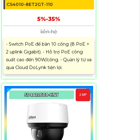
CS4010-8ET2GT-110
5%-35%
liên hệ
- Switch PoE để bàn 10 cổng (8 PoE +
2 uplink Gigabit). - Hỗ trợ PoE công
suất cao đến 90W/cổng. - Quản lý từ xa
qua Cloud DoLynk tiện lợi.