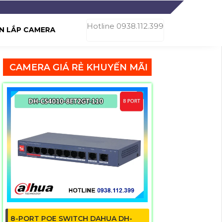
Hotline 0938.112.399
N LẮP CAMERA
CAMERA GIÁ RẺ KHUYẾN MÃI
8-PORT POE SWITCH DAHUA DH-