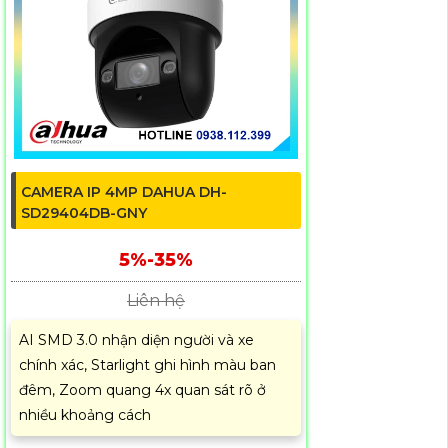
CAMERA IP 4MP DAHUA DH-
SD29404DB-GNY
5%-35%
Liên hệ
AI SMD 3.0 nhận diện người và xe
chính xác, Starlight ghi hình màu ban
đêm, Zoom quang 4x quan sát rõ ở
nhiều khoảng cách