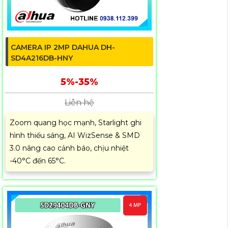
CAMERA IP 2MP DAHUA DH-
SD4A216DB-HNY
5%-35%
Liên hệ
Zoom quang học mạnh, Starlight ghi
hình thiếu sáng, AI WizSense & SMD
3.0 nâng cao cảnh báo, chịu nhiệt
-40°C đến 65°C.