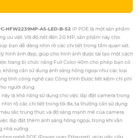
PC-HFW2239MP-AS-LED-B-S2
IP POE là một sản phẩm
ăng ưu việt. Với độ nét đến 2.0 MP, sản phẩm này cho
giúp bạn dễ dàng nhìn rõ các chi tiết trong tầm quan sát.
 hình ảnh đẹp, giúp cho hình ảnh được tái tạo một cách
ược trang bị chức năng Full Color 40m cho phép bạn có
 không cần sử dụng ánh sáng hồng ngoại như các loại
g tính công nghệ cao Công trình Được tiết kiệm chi phí
cho người dùng.
này là khả năng sử dụng cho việc lắp đặt camera trong
hìn rõ các chi tiết trong tối đa, ta thường cần sử dụng
 màu sắc trung thực và độ sáng mạnh mẽ của camera
 việc lắp đặt thêm ánh sáng hồng ngoại, trong khi vẫn
ng nhà xưởng.
công nghệ POE (Power over Ethernet), giúp việc cấp