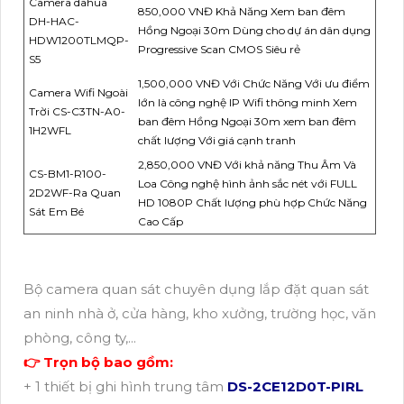
Camera dahua
850,000 VNĐ Khả Năng Xem ban đêm
DH-HAC-
Hồng Ngoại 30m Dùng cho dự án dân dụng
HDW1200TLMQP-
Progressive Scan CMOS Siêu rẻ
S5
1,500,000 VNĐ Với Chức Năng Với ưu điểm
Camera Wifi Ngoài
lớn là công nghệ IP Wifi thông minh Xem
Trời CS-C3TN-A0-
ban đêm Hồng Ngoại 30m xem ban đêm
1H2WFL
chất lượng Với giá cạnh tranh
2,850,000 VNĐ Với khả năng Thu Âm Và
CS-BM1-R100-
Loa Công nghệ hình ảnh sắc nét với FULL
2D2WF-Ra Quan
HD 1080P Chất lượng phù hợp Chức Năng
Sát Em Bé
Cao Cấp
Bộ camera quan sát chuyên dụng lắp đặt quan sát
an ninh nhà ở, cửa hàng, kho xưởng, trường học, văn
phòng, công ty,...
👉 Trọn bộ bao gồm:
+ 1 thiết bị ghi hình trung tâm
DS-2CE12D0T-PIRL