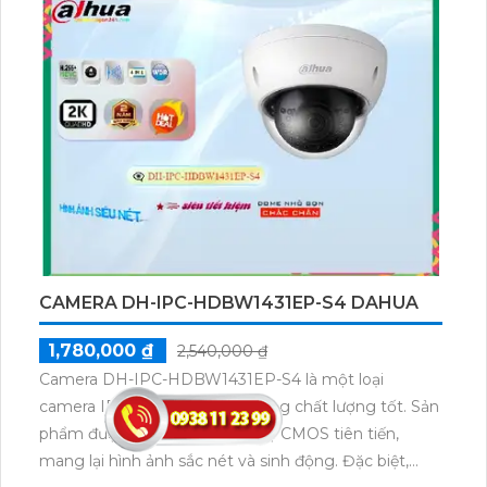
hữu công nghệ Có Màu Ban Đêm, giải pháp tối ưu
cho hình ảnh thiếu sáng. Với công nghệ CMOS mạnh
mẽ, camera mang lại những hình ảnh sắc nét và màu
sắc đẹp, đặc biệt là ban đêm với khả năng Full Color
trong khoảng cách 30m. Việc xem ban đêm cũng
trở nên dễ dàng và chất lượng hơn bao giờ hết.
CAMERA DH-IPC-HDBW1431EP-S4 DAHUA
1,780,000 ₫
2,540,000 ₫
Camera DH-IPC-HDBW1431EP-S4 là một loại
camera IP POE sắt rẻ tiền nhưng chất lượng tốt. Sản
phẩm được trang bị công nghệ CMOS tiên tiến,
mang lại hình ảnh sắc nét và sinh động. Đặc biệt,