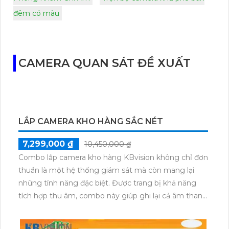
đêm có màu
CAMERA QUAN SÁT ĐỀ XUẤT
LẮP CAMERA KHO HÀNG SẮC NÉT
7,299,000 ₫
10,450,000 ₫
Combo lắp camera kho hàng KBvision không chỉ đơn
thuần là một hệ thống giám sát mà còn mang lại
những tính năng đặc biệt. Được trang bị khả năng
tích hợp thu âm, combo này giúp ghi lại cả âm thanh
và hình ảnh chất lượng rõ nét. Với công nghệ tiên
tiến, hình ảnh từ camera sẽ sáng đẹp, cho phép theo