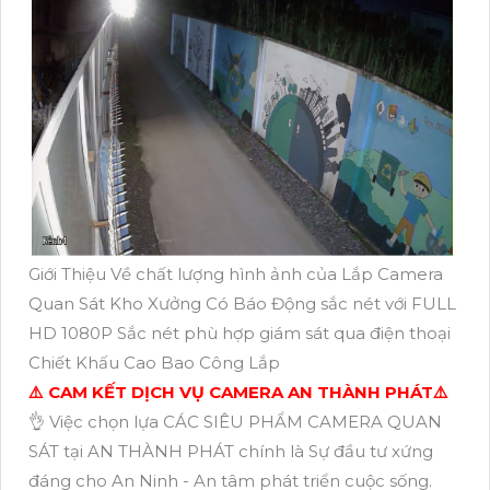
Giới Thiệu Về chất lượng hình ảnh của Lắp Camera
Quan Sát Kho Xưởng Có Báo Động sắc nét với FULL
HD 1080P Sắc nét phù hợp giám sát qua điện thoại
Chiết Khấu Cao Bao Công Lắp
⚠️ CAM KẾT DỊCH VỤ CAMERA AN THÀNH PHÁT⚠️
👌 Việc chọn lựa CÁC SIÊU PHẨM CAMERA QUAN
SÁT tại AN THÀNH PHÁT chính là Sự đầu tư xứng
đáng cho An Ninh - An tâm phát triển cuộc sống.