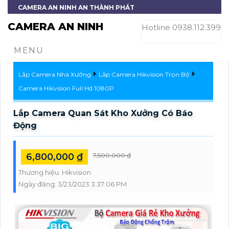
CAMERA AN NINH AN THÀNH PHÁT
CAMERA AN NINH
Hotline 0938.112.399
MENU
Lắp Camera Nhà Xưởng
Lắp Camera Hikvision Trọn Bộ
Camera Hikvision Full Hd 1080P
Lắp Camera Quan Sát Kho Xưởng Có Báo
Động
6,800,000 ₫
7,500,000 ₫
Thương hiệu:
Hikvision
Ngày đăng:
3/23/2023 3:37:06 PM