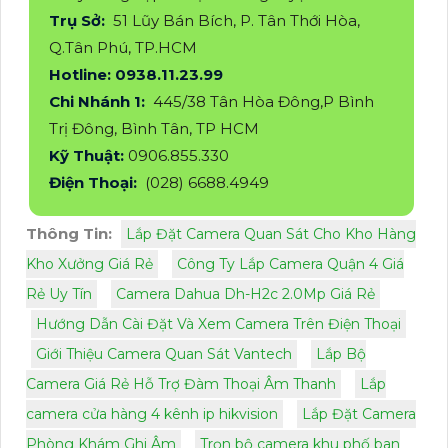
Trụ Sở:
51 Lũy Bán Bích, P. Tân Thới Hòa,
Q.Tân Phú, TP.HCM
Hotline: 0938.11.23.99
Chi Nhánh 1:
445/38 Tân Hòa Đông,P Bình
Trị Đông, Bình Tân, TP HCM
Kỹ Thuật:
0906.855.330
Điện Thoại:
(028) 6688.4949
Thông Tin:
Lắp Đặt Camera Quan Sát Cho Kho Hàng
Kho Xưởng Giá Rẻ
Công Ty Lắp Camera Quận 4 Giá
Rẻ Uy Tín
Camera Dahua Dh-H2c 2.0Mp Giá Rẻ
Hướng Dẫn Cài Đặt Và Xem Camera Trên Điện Thoại
Giới Thiệu Camera Quan Sát Vantech
Lắp Bộ
Camera Giá Rẻ Hỗ Trợ Đàm Thoại Âm Thanh
Lắp
camera cửa hàng 4 kênh ip hikvision
Lắp Đặt Camera
Phòng Khám Ghi Âm
Trọn bộ camera khu phố ban