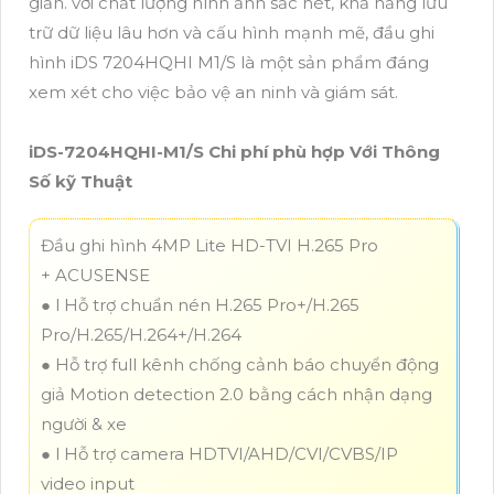
giản. với chất lượng hình ảnh sắc nét, khả năng lưu
trữ dữ liệu lâu hơn và cấu hình mạnh mẽ, đầu ghi
hình iDS 7204HQHI M1/S là một sản phẩm đáng
xem xét cho việc bảo vệ an ninh và giám sát.
iDS-7204HQHI-M1/S Chi phí phù hợp Với Thông
Số kỹ Thuật
Đầu ghi hình 4MP Lite HD-TVI H.265 Pro
+ ACUSENSE
● l Hỗ trợ chuẩn nén H.265 Pro+/H.265
Pro/H.265/H.264+/H.264
● Hỗ trợ full kênh chống cảnh báo chuyển động
giả Motion detection 2.0 bằng cách nhận dạng
người & xe
● l Hỗ trợ camera HDTVI/AHD/CVI/CVBS/IP
video input