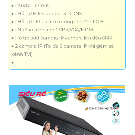
● l Audio 1in/1out.
● l Hỗ trợ Hik-Connect & DDNS
● l Hỗ trợ 1 khe cắm ổ cứng lên đến 10TB
● l Ngõ ra hình ảnh CVBS/VGA/HDMI.
● Hỗ trợ add camera IP camera lên đến 6MP:
● 2 camera IP (Tối đa 6 camera IP khi giảm số
kênh TVI)
●