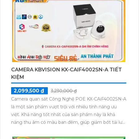
dõi mọi diễn biến một cách chi tiết. Đặc biệt, việc cài
đặt và sử dụng trên thiết bị điện thoại dễ dàng, giúp
người dùng theo dõi từ xa mọi lúc mọi nơi một cách
thuận tiện. Việc lắp đặt combo này sẽ mang lại sự an
tâm và tiện lợi cho người sử dụng.
CAMERA KBVISION KX-CAIF4002SN-A TIẾT
KIỆM
2,099,500 ₫
3,230,000 ₫
Camera quan sát Công Nghệ POE KX-CAiF4002SN-A
là một sản phẩm vượt trội với nhiều tính năng ưu
việt. Khả năng tốt nhất của sản phẩm này là khả
năng thu âm có màu ban đêm, giúp giảm bớt tải lưu
lượng mạng bằng công nghệ tiết kiệm băng thông
H.265+/H.265/H.264+/H.264.Ngoài ra, camera cũng sở