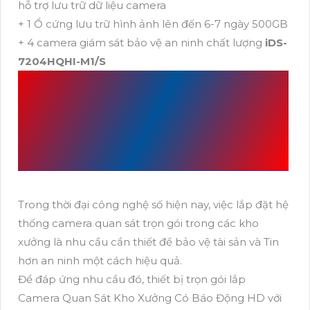
hỗ trợ lưu trữ dữ liệu camera
+ 1 Ổ cứng lưu trữ hình ảnh lên đến 6-7 ngày 500GB
+ 4 camera giám sát bảo vệ an ninh chất lượng
iDS-
7204HQHI-M1/S
BO-4-
DS-2CE12D0T-
PIRL
HIKVISION CHỨC
NĂNG CAO CẤP
Trong thời đại công nghệ số hiện nay, việc lắp đặt hệ
thống camera quan sát trọn gói trong các kho
xưởng là nhu cầu cần thiết để bảo vệ tài sản và Tin
hơn an ninh một cách hiệu quả.
Để đáp ứng nhu cầu đó, thiết bị trọn gói lắp
Camera Quan Sát Kho Xưởng Có Báo Động HD với