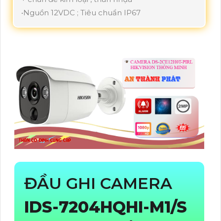
•Nguồn 12VDC ; Tiêu chuẩn IP67
ĐẦU GHI CAMERA
IDS-7204HQHI-M1/S