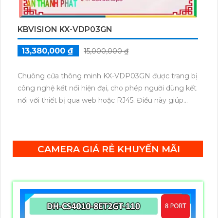
KBVISION KX-VDP03GN
13,380,000 ₫
15,000,000 ₫
Chuông cửa thông minh KX-VDP03GN được trang bị
công nghệ kết nối hiện đại, cho phép người dùng kết
nối với thiết bị qua web hoặc RJ45. Điều này giúp
người dùng dễ dàng kiểm soát chuông cửa từ xa và
theo dõi hình ảnh trực tiếp thông qua ứng dụng di
động hoặc giao diện web. Công nghệ kết nối này
CAMERA GIÁ RẺ KHUYẾN MÃI
đảm bảo độ ổn định và đáng tin cậy. Sản phẩm này
là sự lựa chọn hoàn hảo cho việc nâng cấp hệ thống
an ninh và tiện ích của ngôi nhà.