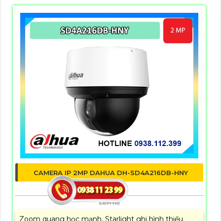
CAMERA IP 2MP DAHUA DH-SD4A216DB-HNY
5%-35%
Liên hệ
Zoom quang học mạnh, Starlight ghi hình thiếu