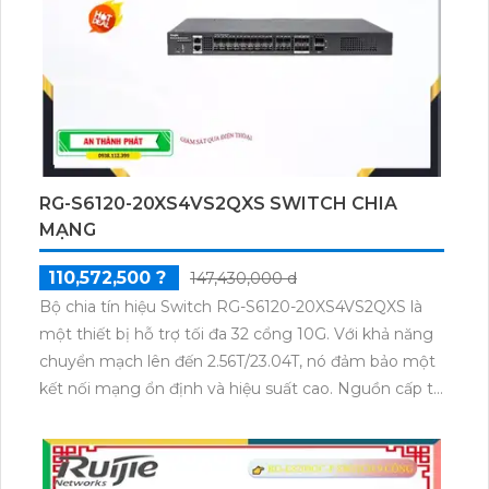
RG-S6120-20XS4VS2QXS SWITCH CHIA
MẠNG
110,572,500 ?
147,430,000 d
Bộ chia tín hiệu Switch RG-S6120-20XS4VS2QXS là
một thiết bị hỗ trợ tối đa 32 cổng 10G. Với khả năng
chuyển mạch lên đến 2.56T/23.04T, nó đảm bảo một
kết nối mạng ổn định và hiệu suất cao. Nguồn cấp từ
100V-240V AC giúp nó phù hợp với nhiều môi trường
sử dụng. Công nghệ trang bị tiên tiến và đáng tin
cậy.