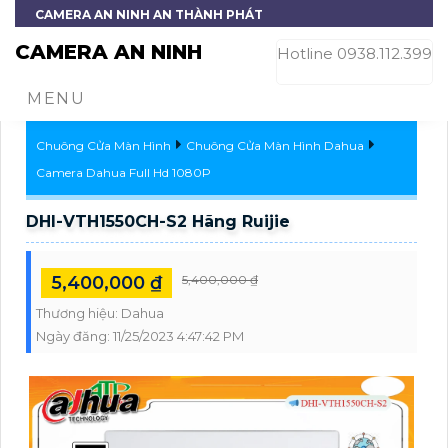
CAMERA AN NINH AN THÀNH PHÁT
CAMERA AN NINH
Hotline 0938.112.399
MENU
Chuông Cửa Màn Hình
Chuông Cửa Màn Hình Dahua
Camera Dahua Full Hd 1080P
DHI-VTH1550CH-S2 Hãng Ruijie
5,400,000 ₫
5,400,000 ₫
Thương hiệu:
Dahua
Ngày đăng:
11/25/2023 4:47:42 PM