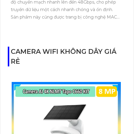
độ chuyển mạch nhanh lên đến 48Gbps, cho phép
truyền dữ liệu một cách nhanh chóng và ổn định.
Sản phẩm này cũng được trang bị công nghệ MAC
với 8K địa chỉ, giúp quản lý và nhận dạng các thiết bị
kết nối một cách hiệu quả. Với tốc độ chuyển mạch
gói 35.7Mpps, Modum Mạng RG-ES224GC cho phép
khả năng xử lý dữ liệu một cách linh hoạt và mượt
CAMERA WIFI KHÔNG DÂY GIÁ
mà, đồng thời giảm thiểu tình trạng chậm trễ trong
RẺ
quá trình truyền thông. Điều này đảm bảo rằng
mạng sẽ hoạt động một cách hiệu quả và đáng tin
cậy.Với những tính năng và công nghệ hàng đầu này,
Modum Mạng RG-ES224GC là một giải pháp lý
tưởng cho môi trường mạng doanh nghiệp, nơi có
yêu cầu cao về tốc độ truyền dữ liệu và hiệu suất
chuyển mạch. Quá trình cài đặt và quản lý cũng trở
nên dễ dàng và thuận tiện hơn nhờ giao diện người
dùng thân thiện và trực quan.