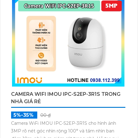
CAMERA WIFI IMOU IPC-S2EP-3R1S TRONG
NHÀ GIÁ RẺ
5%-35%
00 ₫
Camera WiFi IMOU IPC-S2EP-3R1S cho hình ảnh
3MP rõ nét góc nhìn rộng 100° và tầm nhìn ban