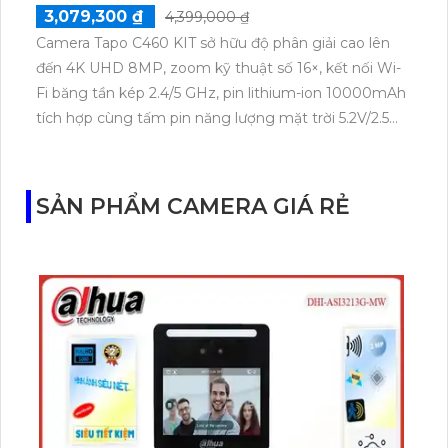
3,079,300 ₫
4,399,000 ₫
Camera Tapo C460 KIT sở hữu độ phân giải cao lên
đến 4K UHD 8MP, zoom kỹ thuật số 16×, kết nối Wi-
Fi băng tần kép 2.4/5 GHz, pin lithium-ion 10000mAh
tích hợp cùng tấm pin năng lượng mặt trời 5.2V/2.5W.
Tapo C460 KIT cũng hỗ trợ quan sát ban đêm màu
với cảm biến Starlight, tầm nhìn lên đến 15 m.
SẢN PHẨM CAMERA GIÁ RẺ