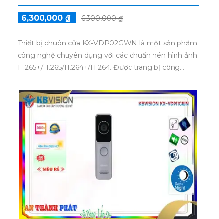
6,300,000 ₫
6,300,000 ₫
Thiết bị chuôn cửa KX-VDP02GWN là một sản phẩm
công nghệ chuyên dụng với các chuẩn nén hình ảnh
H.265+/H.265/H.264+/H.264. Được trang bị công
nghệ kết nối thông qua web và cổng RJ45, thiết bị
này giúp bạn dễ dàng kiểm soát và giám sát các
hoạt động xảy ra tại cửa ra vào. Với khả năng nén
hình ảnh thông minh, thiết bị KX-VDP02GWN giúp
tiết kiệm băng thông mạng và lưu trữ dữ liệu, đồng
thời đảm bảo chất lượng hình ảnh sắc nét và rõ ràng.