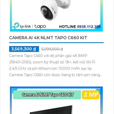
CAMERA AI 4K NLMT TAPO C660 KIT
3,569,300 ₫
5,099,000 ₫
Camera Tapo C660 với độ phân giải 4K 8MP
(3840×2160), zoom kỹ thuật số 18×, kết nối Wi-Fi
2.4/5 GHz và pin lithium-ion 10000 mAh sạc lại.
Camera Tapo C660 còn được trang bị tấm pin năng
lượng mặt trời 5.2V 2.5W, tích hợp AI phát hiện người,
thú cưng, phương tiện, lưu trữ thẻ microSD tối đa 512
GB.