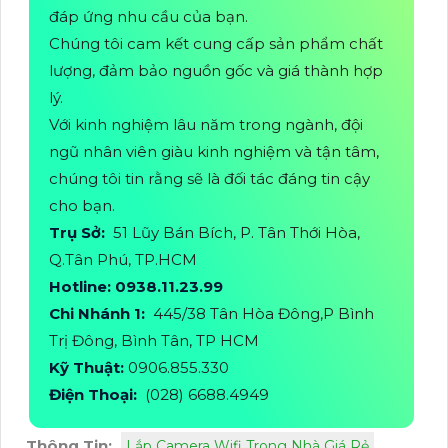
đáp ứng nhu cầu của bạn.
Chúng tôi cam kết cung cấp sản phẩm chất
lượng, đảm bảo nguồn gốc và giá thành hợp
lý.
Với kinh nghiệm lâu năm trong ngành, đội
ngũ nhân viên giàu kinh nghiệm và tận tâm,
chúng tôi tin rằng sẽ là đối tác đáng tin cậy
cho bạn.
Trụ Sở:
51 Lũy Bán Bích, P. Tân Thới Hòa,
Q.Tân Phú, TP.HCM
Hotline: 0938.11.23.99
Chi Nhánh 1:
445/38 Tân Hòa Đông,P Bình
Trị Đông, Bình Tân, TP HCM
Kỹ Thuật:
0906.855.330
Điện Thoại:
(028) 6688.4949
Thông Tin:
Lắp Camera Wifi Trong Nhà Giá Rẻ