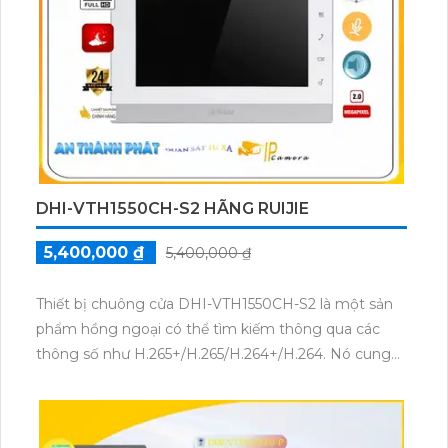
sử dụng trong nhiều môi trường khác nhau và đáp
ứng nhu cầu giám sát hiệu quả.
DHI-VTH1550CH-S2 HÃNG RUIJIE
5,400,000 ₫
5,400,000 ₫
Thiết bị chuông cửa DHI-VTH1550CH-S2 là một sản
phẩm hồng ngoại có thể tìm kiếm thông qua các
thông số như H.265+/H.265/H.264+/H.264. Nó cung
cấp chất lượng hình ảnh cao với công nghệ hồng
ngoại SMD, cho phép theo dõi trong khoảng cách
10m. Thiết bị này cũng hỗ trợ công nghệ IP POE,