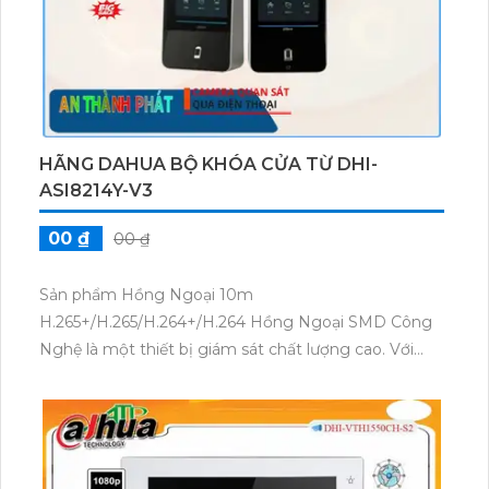
HÃNG DAHUA BỘ KHÓA CỬA TỪ DHI-
ASI8214Y-V3
00 ₫
00 ₫
Sản phẩm Hồng Ngoại 10m
H.265+/H.265/H.264+/H.264 Hồng Ngoại SMD Công
Nghệ là một thiết bị giám sát chất lượng cao. Với
khả năng trang bị H.265+/H.265/H.264+/H.264, sản
phẩm mang đến hình ảnh sắc nét với kích thước tối
ưu. Đặc biệt, sản phẩm còn được tích hợp bộ khóa
cửa từ DHI-ASI8214Y-V3, giúp tăng cường bảo mật
cho tổ chức hoặc hộ gia đình. Sản phẩm thích hợp để