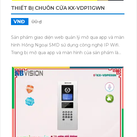
THIẾT BỊ CHUÔN CỬA KX-VDP11GWN
VNĐ
00 ₫
Sản phẩm giao diện web quản lý mở qua app và màn
hình Hồng Ngoại SMD sử dụng công nghệ IP Wifi.
Trang bị mở qua app và màn hình của sản phẩm là
màn hình chuông cửa KX-VDP11GWN. Đặc điểm nổi
bật của sản phẩm này là tích hợp giao thức IP, cho
phép người dùng quản lý cửa hàng qua web và điều
khiển từ xa qua ứng dụng điện thoại. Màn hình
chuông cửa có chất lượng hình ảnh sắc nét và khả
năng nhìn rõ vào ban đêm nhờ công nghệ Hồng
Ngoại SMD.