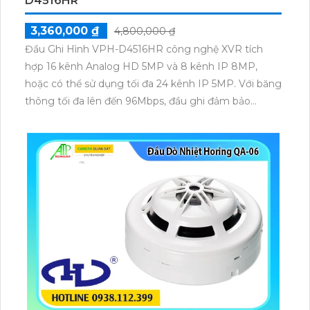
D4516HR
3,360,000 ₫
4,800,000 ₫
Đầu Ghi Hình VPH-D4516HR công nghệ XVR tích
hợp 16 kênh Analog HD 5MP và 8 kênh IP 8MP,
hoặc có thể sử dụng tối đa 24 kênh IP 5MP. Với băng
thông tối đa lên đến 96Mbps, đầu ghi đảm bảo
truyền tải dữ liệu ổn định, nhanh chóng giúp việc
giám sát và quản lý an ninh trở nên dễ dàng hơn.