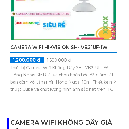
xưởng hay bất kỳ không gian nào khác.
CAMERA WIFI HIKVISION SH-IVB21UF-IW
1,200,000 ₫
1,600,000 ₫
Thiết bị Camera Wifi Không Dây SH-IVB21UF-IW
Hồng Ngoại SMD là lựa chọn hoàn hảo để giám sát
ban đêm với tầm nhìn Hồng Ngoại 10m. Thiết kế mỹ
thuật Cube và chất lượng hình ảnh sắc nét trên IP
Wifi. Được trang bị Thu Âm chất lượng cao và khả
năng lưu trữ dữ liệu lâu hơn với Hồng Ngoại SMD và
định dạng nén H.264. Với khe cắm thẻ nhớ Micro SD,
thiết bị này giúp thi công dễ dàng và hiệu quả.
CAMERA WIFI KHÔNG DÂY GIÁ