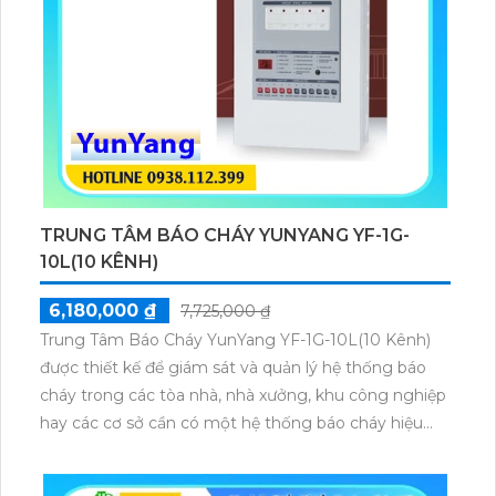
TRUNG TÂM BÁO CHÁY YUNYANG YF-1G-
10L(10 KÊNH)
6,180,000 ₫
7,725,000 ₫
Trung Tâm Báo Cháy YunYang YF-1G-10L(10 Kênh)
được thiết kế để giám sát và quản lý hệ thống báo
cháy trong các tòa nhà, nhà xưởng, khu công nghiệp
hay các cơ sở cần có một hệ thống báo cháy hiệu
quả và tin cậy Với 10 kênh trung tâm có khả năng
kết nối và giám sát đồng thời nhiều thiết bị báo cháy