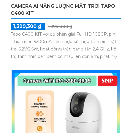
CAMERA AI NĂNG LƯỢNG MẶT TRỜI TAPO
C400 KIT
1,399,300 ₫
1,999,000 ₫
Tapo C400 KIT với độ phân giải Full HD 1080P, pin
lithium-ion 5200mAh tích hợp kết hợp tấm pin mặt
trời 5,2V/2,5W, hoạt động trên băng tần 2,4 GHz, hỗ
trợ tầm nhìn ban đêm có màu lên đến 9m, phát hiện
chuyển động và con người bằng AI, đồng thời lưu trữ
dữ liệu qua thẻ microSD lên đến 512GB.