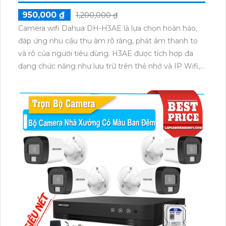
950,000 ₫
1,200,000 ₫
Camera wifi Dahua DH-H3AE là lựa chọn hoàn hảo,
đáp ứng nhu cầu thu âm rõ ràng, phát âm thanh to
và rõ của người tiêu dùng. H3AE được tích hợp đa
dạng chức năng như lưu trữ trên thẻ nhớ và IP Wifi,...
Vì vậy, Camera Dahua DH-H3AE có thể là lựa chọn
thông minh và tiết kiệm cho các công trình với giá rẻ.