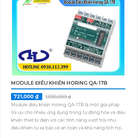
từ nhiều khu vực khác nhau muốn đảm bảo sự an
toàn tối đa cho con người và tài sản.
MODULE ĐIỀU KHIỂN HORING QA-17B
721,000 ₫
1,030,000 ₫
Module điều khiển Horing QA-17B là một giải pháp
tối ưu cho nhiều ứng dụng trong tự động hóa và điều
khiển thiết bị điện với các tính năng vượt trội như
điều khiển từ xa bảo vệ an toàn và khả năng tích hợp
linh hoạt nó giúp các doanh nghiệp và cá nhân tiết