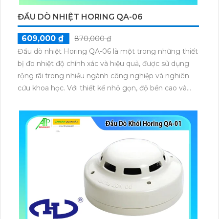
ĐẦU DÒ NHIỆT HORING QA-06
609,000 ₫
870,000 ₫
Đầu dò nhiệt Horing QA-06 là một trong những thiết
bị đo nhiệt độ chính xác và hiệu quả, được sử dụng
rộng rãi trong nhiều ngành công nghiệp và nghiên
cứu khoa học. Với thiết kế nhỏ gọn, độ bền cao và
khả năng đo nhiệt độ trong nhiều điều kiện môi
trường khác nhau, Horing QA-06 đã trở thành lựa
chọn phổ biến cho các ứng dụng cần độ chính xác
cao và sự ổn định lâu dài.