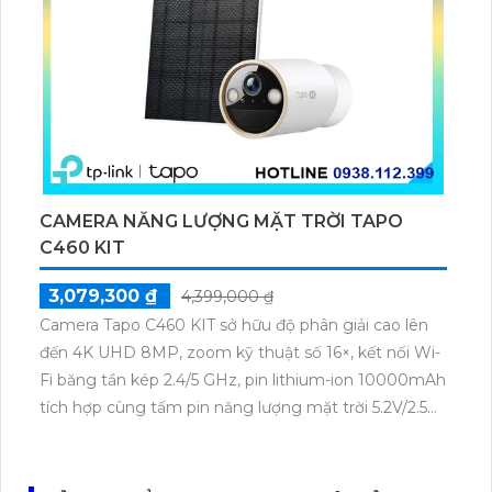
CAMERA NĂNG LƯỢNG MẶT TRỜI TAPO
C460 KIT
3,079,300 ₫
4,399,000 ₫
Camera Tapo C460 KIT sở hữu độ phân giải cao lên
đến 4K UHD 8MP, zoom kỹ thuật số 16×, kết nối Wi-
Fi băng tần kép 2.4/5 GHz, pin lithium-ion 10000mAh
tích hợp cùng tấm pin năng lượng mặt trời 5.2V/2.5W.
Tapo C460 KIT cũng hỗ trợ quan sát ban đêm màu
với cảm biến Starlight, tầm nhìn lên đến 15 m.