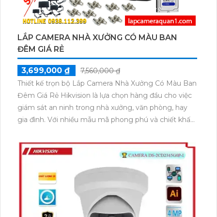
LẮP CAMERA NHÀ XƯỞNG CÓ MÀU BAN
ĐÊM GIÁ RẺ
3,699,000 ₫
7,560,000 ₫
Thiết kế trọn bộ Lắp Camera Nhà Xưởng Có Màu Ban
Đêm Giá Rẻ Hikvision là lựa chọn hàng đầu cho việc
giám sát an ninh trong nhà xưởng, văn phòng, hay
gia đình. Với nhiều mẫu mã phong phú và chiết khấu
cao, đây là sự kết hợp hoàn hảo giữa giá cả phải
chăng và chất lượng tốt. Camera có khả năng hiển
thị màu ban đêm, giúp quan sát rõ ràng ngay cả
trong bóng tối. Với độ phân giải hình ảnh 2.0 MP, sản
phẩm mang lại hình ảnh sắc nét. Đặc biệt, thiết kế
nhỏ gọn và tinh tế phù hợp với mọi không gian văn
phòng hoặc gia đình.