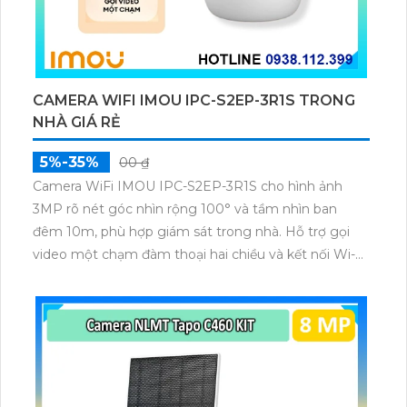
CAMERA WIFI IMOU IPC-S2EP-3R1S TRONG
NHÀ GIÁ RẺ
5%-35%
00 ₫
Camera WiFi IMOU IPC-S2EP-3R1S cho hình ảnh
3MP rõ nét góc nhìn rộng 100° và tầm nhìn ban
đêm 10m, phù hợp giám sát trong nhà. Hỗ trợ gọi
video một chạm đàm thoại hai chiều và kết nối Wi-Fi
ổn định giúp quan sát từ xa. Lưu trữ linh hoạt qua thẻ
microSD tối đa 256GB hoặc lưu đám mây dễ lắp đặt
cho gia đình và văn phòng nhỏ.