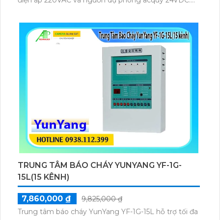
điện áp 220VAC và nguồn dự phòng acquy 24VDC.
Thiết bị hỗ trợ tính năng cô lập zone, kết nối với hiển
thị phụ, giúp giám sát và xử lý sự cố nhanh chóng.
TRUNG TÂM BÁO CHÁY YUNYANG YF-1G-
15L(15 KÊNH)
7,860,000 ₫
9,825,000 ₫
Trung tâm báo cháy YunYang YF-1G-15L hỗ trợ tối đa