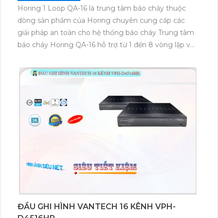
Horing 1 Loop QA-16 là trung tâm báo cháy thuộc
dòng sản phẩm của Horing chuyên cung cấp các
giải pháp an toàn cho hệ thống báo cháy Trung tâm
báo cháy Horing QA-16 hỗ trợ từ 1 đến 8 vòng lặp với
khả năng mở rộng lên đến 250 địa chỉ giúp người
dùng dễ dàng điều chỉnh và cài đặt số lượng đầu báo
cháy trong hệ thống phù hợp với yêu cầu của từng
công trình.
ĐẦU GHI HÌNH VANTECH 16 KÊNH VPH-