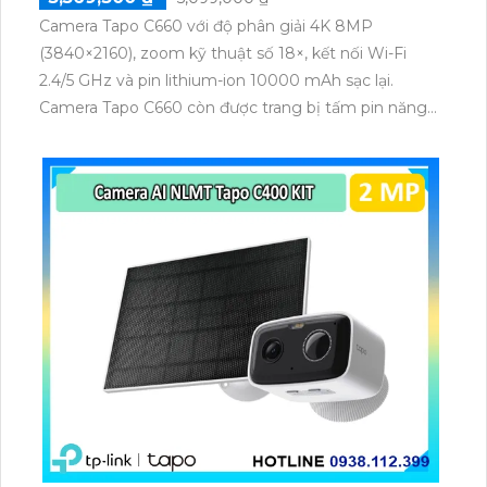
Camera Tapo C660 với độ phân giải 4K 8MP
(3840×2160), zoom kỹ thuật số 18×, kết nối Wi-Fi
2.4/5 GHz và pin lithium-ion 10000 mAh sạc lại.
Camera Tapo C660 còn được trang bị tấm pin năng
lượng mặt trời 5.2V 2.5W, tích hợp AI phát hiện người,
thú cưng, phương tiện, lưu trữ thẻ microSD tối đa 512
GB.