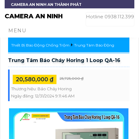
CAMERA AN NINH AN THÀNH PHÁT
CAMERA AN NINH
Hotline 0938.112.399
MENU
Thiết Bị Báo Động Chống Trộm
Trung Tâm Báo Động
Trung Tâm Báo Cháy Horing 1 Loop QA-16
20,580,000 ₫
25,725,000 ₫
Thương hiệu:
Báo Cháy Horing
Ngày đăng:
12/31/2024 9:11:46 AM