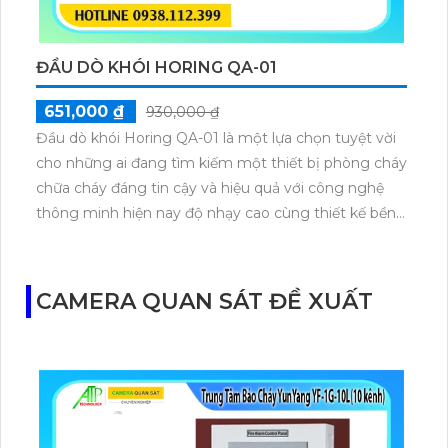
ĐẦU DÒ KHÓI HORING QA-01
651,000 ₫
930,000 ₫
Đầu dò khói Horing QA-01 là một lựa chọn tuyệt vời
cho những ai đang tìm kiếm một thiết bị phòng cháy
chữa cháy đáng tin cậy và hiệu quả với công nghệ
thông minh hiện nay độ nhạy cao cùng thiết kế bền
bỉ và dễ sử dụng sản phẩm này sẽ là giải pháp lý
tưởng để đảm bảo an toàn cháy nổ trong mọi công
trình.
CAMERA QUAN SÁT ĐỀ XUẤT