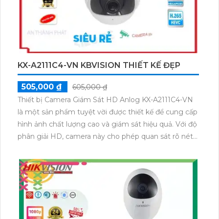
KX-A2111C4-VN KBVISION THIẾT KẾ ĐẸP
505,000 ₫
605,000 ₫
Thiết bị Camera Giám Sát HD Anlog KX-A2111C4-VN
là một sản phẩm tuyệt vời được thiết kế để cung cấp
hình ảnh chất lượng cao và giám sát hiệu quả. Với độ
phân giải HD, camera này cho phép quan sát rõ nét
ngày và đêm. Thiết bị được tích hợp nhiều tính năng
thông minh như chống ngược sáng, hồng ngoại,
chống thời tiết, độ nhạy cao và khả năng chống bụi,
chống nước, thích hợp sử dụng cho đa dạng môi
trường. Đặc biệt, thiết bị cung cấp hệ thống giám sát
an ninh tuyệt vời cho ngôi nhà, văn phòng, nhà