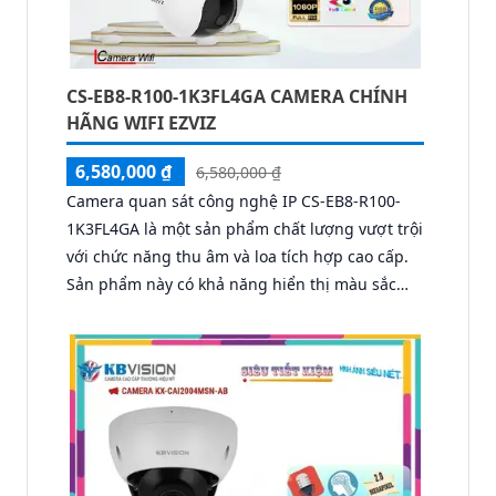
CS-EB8-R100-1K3FL4GA CAMERA CHÍNH
HÃNG WIFI EZVIZ
6,580,000 ₫
6,580,000 ₫
Camera quan sát công nghệ IP CS-EB8-R100-
1K3FL4GA là một sản phẩm chất lượng vượt trội
với chức năng thu âm và loa tích hợp cao cấp.
Sản phẩm này có khả năng hiển thị màu sắc
ban đêm nhờ vào công nghệ Có Màu Ban Đêm.
Đặc biệt, camera còn hỗ trợ thẻ nhớ, cho phép
lưu trữ hình ảnh khi ánh sáng thiếu sáng. Với
công nghệ Progressive Scan CMOS, camera
mang đến hình ảnh chất lượng tốt mọi lúc. Hơn
nữa, camera còn đi kèm với tính năng hồng
ngoại 10m, giúp giám sát ban đêm một cách