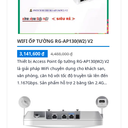
WIFI ỐP TƯỜNG RG-AP130(W2) V2
3,141,600 ₫
4,488,000 ₫
Thiết bị Access Point ốp tường RG-AP130(W2) V2
là giải pháp WiFi chuyên dụng cho khách sạn,
văn phòng, căn hộ với tốc độ truyền tải lên đến
1.167Gbps. Sản phẩm hỗ trợ 2 băng tần 2.4GHz
và 5GHz chuẩn 802.11a/b/g/n/ac, đảm bảo kết
nối nhanh, ổn định với thiết kế gọn gàng ốp
tường, thiết bị tích hợp 4 cổng Ethernet Gigabit
và 1 cổng uplink.