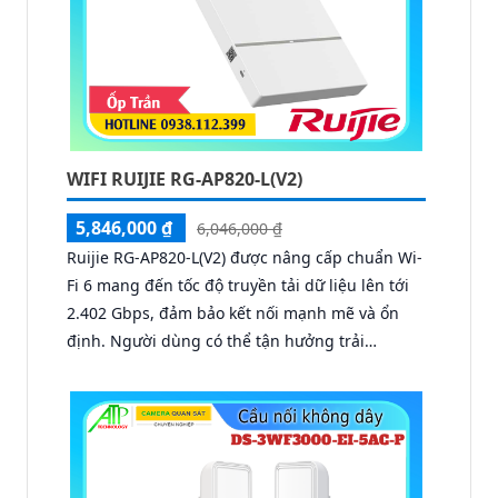
WIFI RUIJIE RG-AP820-L(V2)
5,846,000 ₫
6,046,000 ₫
Ruijie RG-AP820-L(V2) được nâng cấp chuẩn Wi-
Fi 6 mang đến tốc độ truyền tải dữ liệu lên tới
2.402 Gbps, đảm bảo kết nối mạnh mẽ và ổn
định. Người dùng có thể tận hưởng trải
nghiệm chuyển vùng liền mạch, duy trì tính
liên tục của dịch vụ ngay cả khi di chuyển trong
không gian rộng.