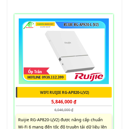
WIFI RUIJIE RG-AP820-L(V2)
5,846,000 ₫
6,046,000 ₫
Ruijie RG-AP820-L(V2) được nâng cấp chuẩn
Wi-Fi 6 mang đến tốc độ truyền tải dữ liệu lên