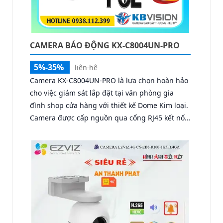
CAMERA BÁO ĐỘNG KX-C8004UN-PRO
5%-35%
liên hệ
Camera KX-C8004UN-PRO là lựa chọn hoàn hảo
cho việc giám sát lắp đặt tại văn phòng gia
đình shop cửa hàng với thiết kế Dome Kim loại.
Camera được cấp nguồn qua cổng RJ45 kết nối
dễ dàng với camera ghi hình từ xa. Chất lượng
hình ảnh sắc nét với công nghệ IP POE cấp
nguồn qua dây mạng