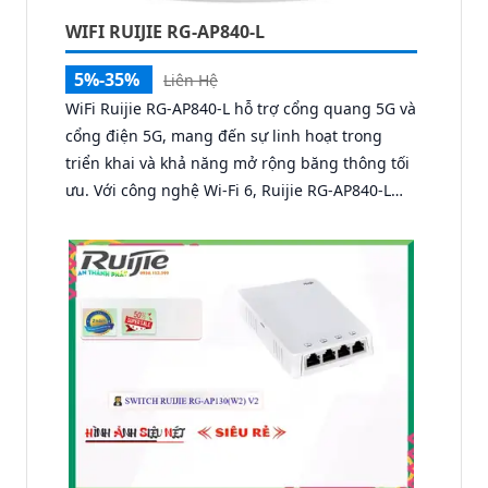
WIFI RUIJIE RG-AP840-L
5%-35%
Liên Hệ
WiFi Ruijie RG-AP840-L hỗ trợ cổng quang 5G và
cổng điện 5G, mang đến sự linh hoạt trong
triển khai và khả năng mở rộng băng thông tối
ưu. Với công nghệ Wi-Fi 6, Ruijie RG-AP840-L
cho tốc độ dữ liệu kết hợp lên tới 5.378 Gbps,
đáp ứng hoàn hảo nhu cầu kết nối tốc độ cao
trong môi trường nhiều thiết bị.