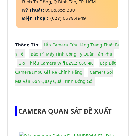
Bình Trị Đông, Q.Bình Tân, TP. HCM
Kỹ Thuật:
0906.855.330
Điện Thoại:
(028) 6688.4949
Thông Tin:
Lắp Camera Cửa Hàng Trang Thiết Bị
Y Tế
Bảo Trì Máy Tính Công Ty Quận Tân Phú
Giới Thiệu Camera Wifi EZVIZ C6C 4K
Lắp Đặt
Camera Imou Giá Rẻ Chính Hãng
Camera Soi
Mã Vận Đơn Quay Quá Trình Đóng Gói
CAMERA QUAN SÁT ĐỀ XUẤT