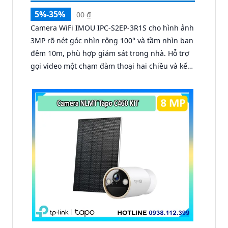
5%-35%
00 ₫
Camera WiFi IMOU IPC-S2EP-3R1S cho hình ảnh
3MP rõ nét góc nhìn rộng 100° và tầm nhìn ban
đêm 10m, phù hợp giám sát trong nhà. Hỗ trợ
gọi video một chạm đàm thoại hai chiều và kết
nối Wi-Fi ổn định giúp quan sát từ xa. Lưu trữ
linh hoạt qua thẻ microSD tối đa 256GB hoặc
lưu đám mây dễ lắp đặt cho gia đình và văn
phòng nhỏ.