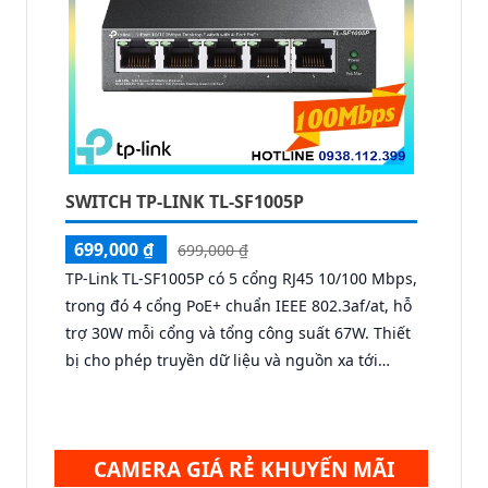
SWITCH TP-LINK TL-SF1005P
699,000 ₫
699,000 ₫
TP-Link TL-SF1005P có 5 cổng RJ45 10/100 Mbps,
trong đó 4 cổng PoE+ chuẩn IEEE 802.3af/at, hỗ
trợ 30W mỗi cổng và tổng công suất 67W. Thiết
bị cho phép truyền dữ liệu và nguồn xa tới
250m với chế độ ưu tiên cho cổng 1–2, cùng
tính năng Plug & Play tiện lợi.
CAMERA GIÁ RẺ KHUYẾN MÃI