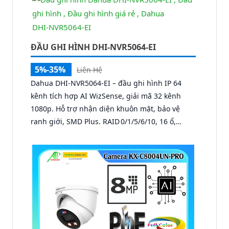
ĐẦU GHI HÌNH DHI-NVR5064-EI
5%-35%
Liên Hệ
Dahua DHI‑NVR5064‑EI – đầu ghi hình IP 64
kênh tích hợp AI WizSense, giải mã 32 kênh
1080p. Hỗ trợ nhận diện khuôn mặt, bảo vệ
ranh giới, SMD Plus. RAID 0/1/5/6/10, 16 ổ,
eSATA, ngõ ra 4K. Giải pháp giám sát chuyên
nghiệp đáng tin cậy.