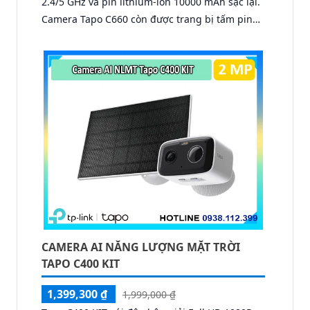
2.4/5 GHz và pin lithium-ion 10000 mAh sạc lại.
Camera Tapo C660 còn được trang bị tấm pin
năng lượng mặt trời 5.2V 2.5W, tích hợp AI phát
hiện người, thú cưng, phương tiện, lưu trữ thẻ
microSD tối đa 512 GB.
CAMERA AI NĂNG LƯỢNG MẶT TRỜI
TAPO C400 KIT
1,399,300 ₫
1,999,000 ₫