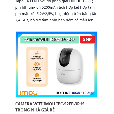
Tapo C400 KIT với độ phân giải Full HD 1080P,
pin lithium-ion 5200mAh tích hợp kết hợp tấm
pin mặt trời 5,2V/2,5W, hoạt động trên băng tần
2,4 GHz, hỗ trợ tầm nhìn ban đêm có màu lên
đến 9m, phát hiện chuyển động và con người
bằng AI, đồng thời lưu trữ dữ liệu qua thẻ
microSD lên đến 512GB.
CAMERA WIFI IMOU IPC-S2EP-3R1S
TRONG NHÀ GIÁ RẺ