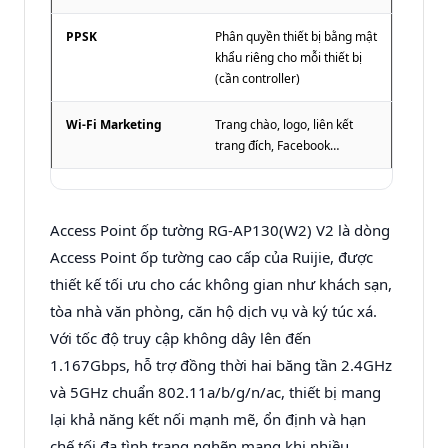
PPSK
Phân quyền thiết bị bằng mật
khẩu riêng cho mỗi thiết bị
(cần controller)
Wi-Fi Marketing
Trang chào, logo, liên kết
trang đích, Facebook…
Access Point ốp tường RG-AP130(W2) V2 là dòng
Access Point ốp tường cao cấp của Ruijie, được
thiết kế tối ưu cho các không gian như khách sạn,
tòa nhà văn phòng, căn hộ dịch vụ và ký túc xá.
Với tốc độ truy cập không dây lên đến
1.167Gbps, hỗ trợ đồng thời hai băng tần 2.4GHz
và 5GHz chuẩn 802.11a/b/g/n/ac, thiết bị mang
lại khả năng kết nối mạnh mẽ, ổn định và hạn
chế tối đa tình trạng nghẽn mạng khi nhiều