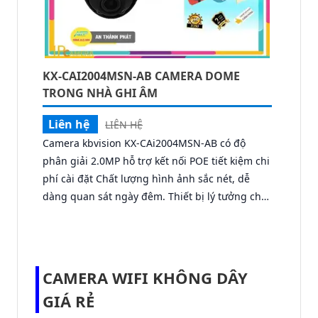
hiệu quả. Sản phẩm này thực sự mạnh mẽ và
thích hợp cho nhu cầu giám sát 24/7.
KX-CAI2004MSN-AB CAMERA DOME
TRONG NHÀ GHI ÂM
Liên hệ
LIÊN HỆ
Camera kbvision KX-CAi2004MSN-AB có độ
phân giải 2.0MP hỗ trợ kết nối POE tiết kiệm chi
phí cài đặt Chất lượng hình ảnh sắc nét, dễ
dàng quan sát ngày đêm. Thiết bị lý tưởng cho
hệ thống an ninh gia đình hoặc doanh
nghiệp.Camera còn được trang bị chức năng
hàng rào ảo và bảo vệ vùng đai, giúp phân biệt
người và đối tượng khác nhau một cách dễ
CAMERA WIFI KHÔNG DÂY
dàng. Điểm đặc biệt của sản phẩm là khả năng
GIÁ RẺ
chống ngược sáng DWDR 120db giúp hình ảnh