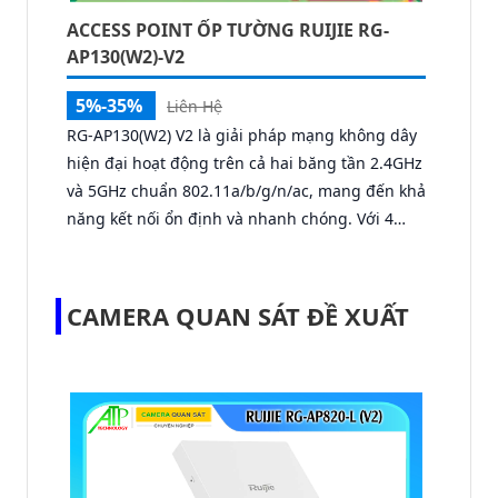
ACCESS POINT ỐP TƯỜNG RUIJIE RG-
AP130(W2)-V2
5%-35%
Liên Hệ
RG-AP130(W2) V2 là giải pháp mạng không dây
hiện đại hoạt động trên cả hai băng tần 2.4GHz
và 5GHz chuẩn 802.11a/b/g/n/ac, mang đến khả
năng kết nối ổn định và nhanh chóng. Với 4
cổng Ethernet Gigabit, 1 cổng uplink cùng khả
năng cấp nguồn PoE tiết kiệm điện năng, RG-
AP130(W2) có thể quản lý từ xa qua Ruijie Cloud
CAMERA QUAN SÁT ĐỀ XUẤT
miễn phí, hỗ trợ Wi-Fi Marketing.