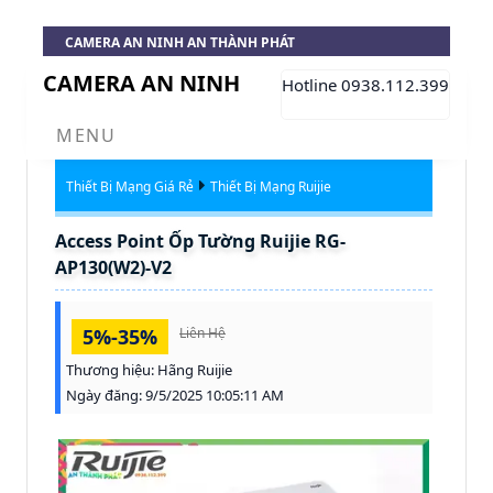
CAMERA AN NINH AN THÀNH PHÁT
CAMERA AN NINH
Hotline 0938.112.399
MENU
Thiết Bị Mạng Giá Rẻ
Thiết Bị Mạng Ruijie
Access Point Ốp Tường Ruijie RG-
AP130(W2)-V2
5%-35%
Liên Hệ
Thương hiệu:
Hãng Ruijie
Ngày đăng:
9/5/2025 10:05:11 AM