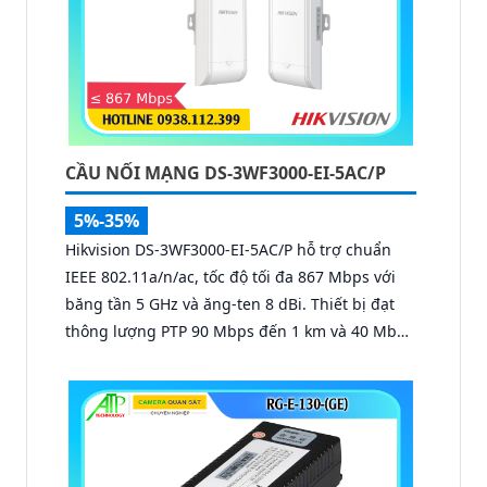
CẦU NỐI MẠNG DS-3WF3000-EI-5AC/P
5%-35%
Hikvision DS-3WF3000-EI-5AC/P hỗ trợ chuẩn
IEEE 802.11a/n/ac, tốc độ tối đa 867 Mbps với
băng tần 5 GHz và ăng-ten 8 dBi. Thiết bị đạt
thông lượng PTP 90 Mbps đến 1 km và 40 Mbps
đến 3 km, công suất phát 22 dBm, độ nhạy thu
-84 dBm, đảm bảo truyền tải dữ liệu và video
giám sát ổn định ở khoảng cách xa.