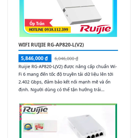
WIFI RUIJIE RG-AP820-L(V2)
5,846,000 ₫
6,046,000 ₫
Ruijie RG-AP820-L(V2) được nâng cấp chuẩn Wi-
Fi 6 mang đến tốc độ truyền tải dữ liệu lên tới
2.402 Gbps, đảm bảo kết nối mạnh mẽ và ổn
định. Người dùng có thể tận hưởng trải
nghiệm chuyển vùng liền mạch, duy trì tính
liên tục của dịch vụ ngay cả khi di chuyển trong
không gian rộng.