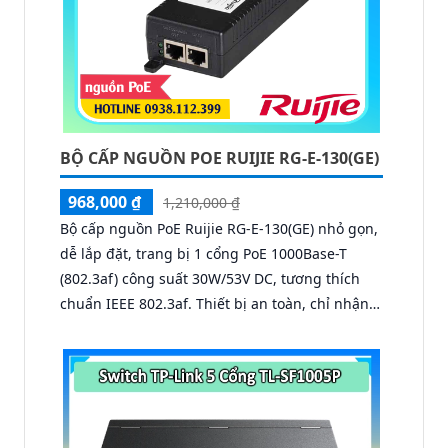
BỘ CẤP NGUỒN POE RUIJIE RG-E-130(GE)
968,000 ₫
1,210,000 ₫
Bộ cấp nguồn PoE Ruijie RG-E-130(GE) nhỏ gọn,
dễ lắp đặt, trang bị 1 cổng PoE 1000Base-T
(802.3af) công suất 30W/53V DC, tương thích
chuẩn IEEE 802.3af. Thiết bị an toàn, chỉ nhận
nguồn đúng yêu cầu, đạt chứng nhận FCC, EN
55022/24, VCCI, UL/cUL và GS, đảm bảo cung
cấp nguồn ổn định cho các thiết bị Wi-Fi.