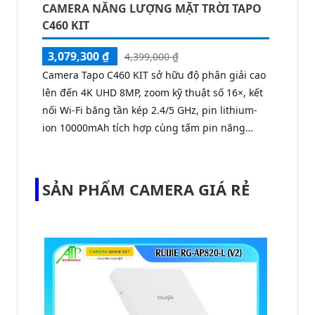
CAMERA NĂNG LƯỢNG MẶT TRỜI TAPO
C460 KIT
3,079,300 ₫
4,399,000 ₫
Camera Tapo C460 KIT sở hữu độ phân giải cao
lên đến 4K UHD 8MP, zoom kỹ thuật số 16×, kết
nối Wi-Fi băng tần kép 2.4/5 GHz, pin lithium-
ion 10000mAh tích hợp cùng tấm pin năng
lượng mặt trời 5.2V/2.5W. Tapo C460 KIT cũng
hỗ trợ quan sát ban đêm màu với cảm biến
Starlight, tầm nhìn lên đến 15 m.
SẢN PHẨM CAMERA GIÁ RẺ