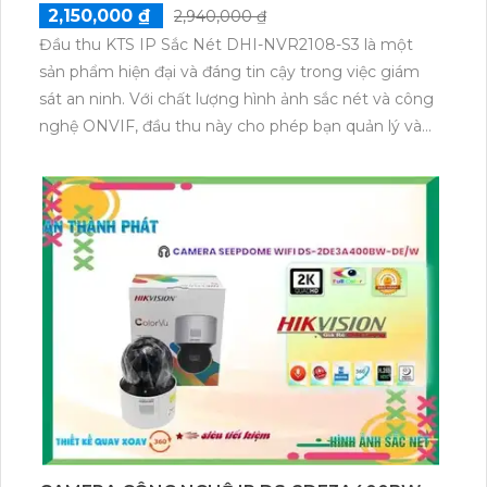
2,150,000 ₫
2,940,000 ₫
Đầu thu KTS IP Sắc Nét DHI-NVR2108-S3 là một
sản phẩm hiện đại và đáng tin cậy trong việc giám
sát an ninh. Với chất lượng hình ảnh sắc nét và công
nghệ ONVIF, đầu thu này cho phép bạn quản lý và
ghi lại hình ảnh một cách dễ dàng.Một trong những
điểm đặc biệt của sản phẩm này là khả năng giám
sát ban đêm. Với công nghệ giám sát ban đêm, bạn
có thể thu hình chất lượng trong môi trường thiếu
sáng hoặc tối.Đầu thu cũng có thể dễ dàng nâng
cấp số lượng camera. Với 8 kênh đầu ghi, bạn có thể
kết nối và ghi lại hình ảnh từ nhiều camera khác nhau.
Hiện nay, công nghệ IP đang phát triển mạnh mẽ,
đầu thu được trang bị công nghệ IP giúp đảm bảo
chất lượng hình ảnh không bị giảm.Ngoài ra, đầu thu
còn có nhiều chức năng vượt trội khác. Bạn có thể
thu hình chất lượng, quản lý và xem lại dễ dàng
thông qua các ứng dụng điều khiển có sẵn. Sản