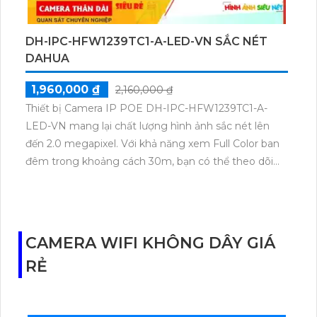
DH-IPC-HFW1239TC1-A-LED-VN SẮC NÉT
DAHUA
1,960,000 ₫
2,160,000 ₫
Thiết bị Camera IP POE DH-IPC-HFW1239TC1-A-
LED-VN mang lại chất lượng hình ảnh sắc nét lên
đến 2.0 megapixel. Với khả năng xem Full Color ban
đêm trong khoảng cách 30m, bạn có thể theo dõi
mọi hoạt động một cách rõ ràng. Thiết bị này được
trang bị công nghệ IP POE, đảm bảo không giảm
chất lượng, cung cấp hình ảnh chân thực ngay cả
trong điều kiện ánh sáng yếu. Hồng Ngoại SMD chất
CAMERA WIFI KHÔNG DÂY GIÁ
lượng cao hỗ trợ quay đêm trong điều kiện tối, giúp
RẺ
camera hoạt động hiệu quả. Với thân kim loại chắc
chắn, thiết bị còn cung cấp âm thanh rõ ràng, giúp
bạn có trải nghiệm theo dõi tốt nhất.