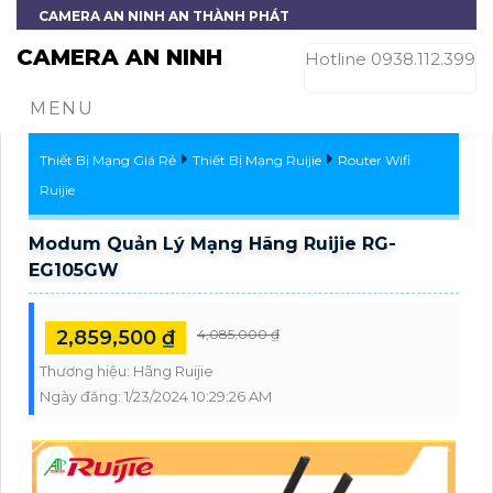
CAMERA AN NINH AN THÀNH PHÁT
CAMERA AN NINH
Hotline 0938.112.399
MENU
Thiết Bị Mạng Giá Rẻ
Thiết Bị Mạng Ruijie
Router Wifi
Ruijie
Modum Quản Lý Mạng Hãng Ruijie RG-
EG105GW
2,859,500 ₫
4,085,000 ₫
Thương hiệu:
Hãng Ruijie
Ngày đăng:
1/23/2024 10:29:26 AM