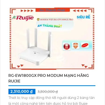
thông qua Ruijie Cloud, giúp người dùng dễ dàng
kiểm soát và cấu hình từ xa. Với công nghệ trang bị 2
băng tần, sản phẩm đảm bảo tốc độ và độ bền cao
trong việc kết nối mạng. Thiết bị RG-EW1200G Pro là
sự lựa chọn hoàn hảo cho việc tối ưu hóa mạng và
đảm bảo trải nghiệm internet tốt nhất.
RG-EW1800GX PRO MODUM MẠNG HÃNG
RUIJIE
2,310,000 ₫
3,300,000 ₫
Thiết bị truy cập đồng thờ 48 người dùng 2 băng tần
là một công nghệ tiên tiến được hỗ trợ bởi Ruijie