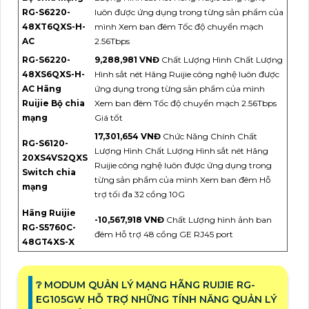
RG-S6220-
luôn được ứng dụng trong từng sản phẩm của
48XT6QXS-H-
mình Xem ban đêm Tốc độ chuyển mạch
AC
2.56Tbps
RG-S6220-
9,288,981 VNĐ
Chất Lượng Hình Chất Lượng
48XS6QXS-H-
Hình sắt nét Hãng Ruijie công nghệ luôn được
AC Hãng
ứng dụng trong từng sản phẩm của mình
Ruijie Bộ chia
Xem ban đêm Tốc độ chuyển mạch 2.56Tbps
mạng
Giá tốt
17,301,654 VNĐ
Chức Năng Chính Chất
RG-S6120-
Lượng Hình Chất Lượng Hình sắt nét Hãng
20XS4VS2QXS
Ruijie công nghệ luôn được ứng dụng trong
Switch chia
từng sản phẩm của mình Xem ban đêm Hỗ
mạng
trợ tối đa 32 cổng 10G
Hãng Ruijie
-10,567,918 VNĐ
Chất Lượng hình ảnh ban
RG-S5760C-
đêm Hỗ trợ 48 cổng GE RJ45 port
48GT4XS-X
❔ MODUM QUẢN LÝ MẠNG HÃNG RUIJIE RG-
EG105GW HỖ TRỢ NHỮNG TÍNH NĂNG QUẢN LÝ