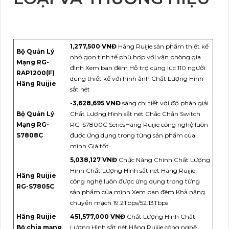
1,277,500 VNĐ
Hãng Ruijie sản phẩm thiết kế
Bộ Quản Lý
nhỏ gọn tinh tế phù hợp với văn phòng gia
Mạng RG-
đình Xem ban đêm Hỗ trợ cùng lúc 110 người
RAP1200(F)
dùng thiết kế với hình ảnh Chất Lượng Hình
Hãng Ruijie
sắt nét
-3,628,695 VNĐ
sáng chi tiết với độ phân giải
Bộ Quản Lý
Chất Lượng Hình sắt nét Chắc Chắn Switch
Mạng RG-
RG-S7800C SeriesHãng Ruijie công nghệ luôn
S7808C
được ứng dụng trong từng sản phẩm của
mình Giá tốt
5,038,127 VNĐ
Chức Năng Chính Chất Lượng
Hình Chất Lượng Hình sắt nét Hãng Ruijie
Hãng Ruijie
công nghệ luôn được ứng dụng trong từng
RG-S7805C
sản phẩm của mình Xem ban đêm Khả năng
chuyển mạch 19.2Tbps/52.13Tbps
Hãng Ruijie
451,577,000 VNĐ
Chất Lượng Hình Chất
Bộ chia mạng
Lượng Hình sắt nét Hãng Ruijie công nghệ