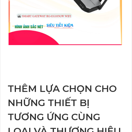
THÊM LỰA CHỌN CHO
NHỮNG THIẾT BỊ
TƯƠNG ỨNG CÙNG
LOẠI VÀ THƯƠNG HIỆU