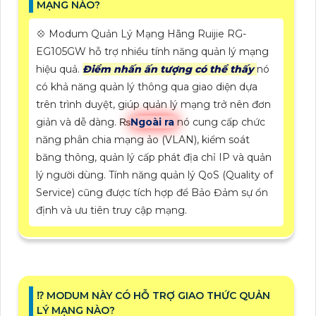
MẠNG NÀO?
💠 Modum Quản Lý Mạng Hãng Ruijie RG-
EG105GW hỗ trợ nhiều tính năng quản lý mạng
hiệu quả.
Điểm nhấn ấn tượng có thể thấy
nó
có khả năng quản lý thông qua giao diện dựa
trên trình duyệt, giúp quản lý mạng trở nên đơn
giản và dễ dàng. ₨
Ngoài ra
nó cung cấp chức
năng phân chia mạng ảo (VLAN), kiểm soát
băng thông, quản lý cấp phát địa chỉ IP và quản
lý người dùng. Tính năng quản lý QoS (Quality of
Service) cũng được tích hợp để Bảo Đảm sự ổn
định và ưu tiên truy cập mạng.
⁉️ MODUM NÀY CÓ HỖ TRỢ GIAO THỨC QUẢN
LÝ MẠNG NÀO?