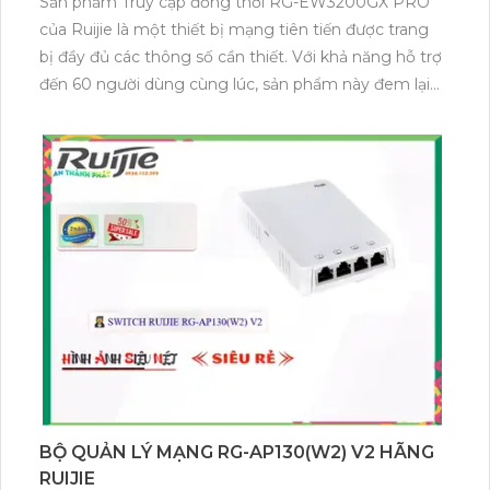
Sản phẩm Truy cập đồng thời RG-EW3200GX PRO
của Ruijie là một thiết bị mạng tiên tiến được trang
bị đầy đủ các thông số cần thiết. Với khả năng hỗ trợ
đến 60 người dùng cùng lúc, sản phẩm này đem lại
sự linh hoạt và hiệu suất cao cho mạng của bạn.Đặc
điểm nổi bật của RG-EW3200GX PRO là khả năng
hoạt động trên 2 băng tần, giúp tối ưu hóa tốc độ và
độ phủ sóng của mạng. Sử dụng công nghệ Ruijie
Cloud, thiết bị này cung cấp cho người dùng khả
năng quản lí mạng linh hoạt và tiện lợi.Với thiết kế
hiện đại và hỗ trợ nhiều tính năng, RG-EW3200GX
PRO là lựa chọn lý tưởng cho các doanh nghiệp và tổ
chức có yêu cầu về độ tin cậy và hiệu suất cao trong
việc kết nối mạng.Sản phẩm truy cập đồng thời RG-
EW3200GX PRO có thông số kỹ thuật với khả năng
hỗ trợ đến 60 người dùng cùng lúc. Sản phẩm này sử
dụng công nghệ trang bị 2 băng tần, giúp tăng
BỘ QUẢN LÝ MẠNG RG-AP130(W2) V2 HÃNG
cường khả năng ổn định và tăng tốc độ kết nối
RUIJIE