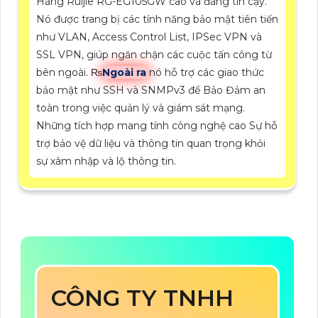
Hãng Ruijie RG-EG105GW cao và đáng tin cậy.
Nó được trang bị các tính năng bảo mật tiên tiến
như VLAN, Access Control List, IPSec VPN và
SSL VPN, giúp ngăn chặn các cuộc tấn công từ
bên ngoài. ₨
Ngoài ra
nó hỗ trợ các giao thức
bảo mật như SSH và SNMPv3 để Bảo Đảm an
toàn trong việc quản lý và giám sát mạng.
Những tích hợp mang tính công nghệ cao Sự hỗ
trợ bảo vệ dữ liệu và thông tin quan trọng khỏi
sự xâm nhập và lộ thông tin.
CÔNG TY TNHH