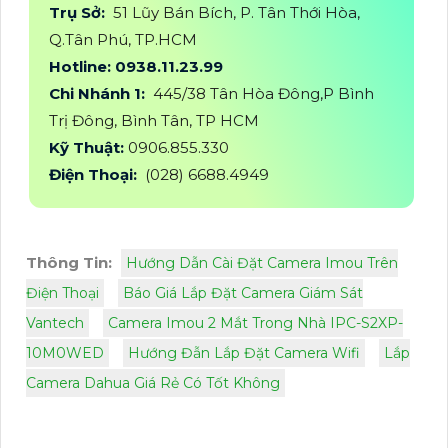
Trụ Sở:
51 Lũy Bán Bích, P. Tân Thới Hòa,
Q.Tân Phú, TP.HCM
Hotline: 0938.11.23.99
Chi Nhánh 1:
445/38 Tân Hòa Đông,P Bình
Trị Đông, Bình Tân, TP HCM
Kỹ Thuật:
0906.855.330
Điện Thoại:
(028) 6688.4949
Thông Tin:
Hướng Dẫn Cài Đặt Camera Imou Trên
Điện Thoại
Báo Giá Lắp Đặt Camera Giám Sát
Vantech
Camera Imou 2 Mắt Trong Nhà IPC-S2XP-
10M0WED
Hướng Đẫn Lắp Đặt Camera Wifi
Lắp
Camera Dahua Giá Rẻ Có Tốt Không