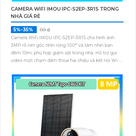
CAMERA WIFI IMOU IPC-S2EP-3R1S TRONG
NHÀ GIÁ RẺ
5%-35%
00 ₫
Camera WiFi IMOU IPC-S2EP-3R1S cho hình ảnh
3MP rõ nét góc nhìn rộng 100° và tầm nhìn ban
đêm 10m, phù hợp giám sát trong nhà. Hỗ trợ gọi
video một chạm đàm thoại hai chiều và kết nối Wi-Fi
ổn định giúp quan sát từ xa. Lưu trữ linh hoạt qua thẻ
microSD tối đa 256GB hoặc lưu đám mây dễ lắp đặt
cho gia đình và văn phòng nhỏ.