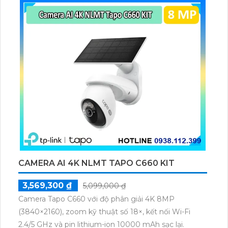
CAMERA AI 4K NLMT TAPO C660 KIT
3,569,300 ₫
5,099,000 ₫
Camera Tapo C660 với độ phân giải 4K 8MP
(3840×2160), zoom kỹ thuật số 18×, kết nối Wi-Fi
2.4/5 GHz và pin lithium-ion 10000 mAh sạc lại.