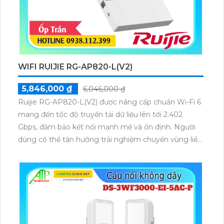
WIFI RUIJIE RG-AP820-L(V2)
5,846,000 ₫
6,046,000 ₫
Ruijie RG-AP820-L(V2) được nâng cấp chuẩn Wi-Fi 6
mang đến tốc độ truyền tải dữ liệu lên tới 2.402
Gbps, đảm bảo kết nối mạnh mẽ và ổn định. Người
dùng có thể tận hưởng trải nghiệm chuyển vùng liền
mạch, duy trì tính liên tục của dịch vụ ngay cả khi di
chuyển trong không gian rộng.