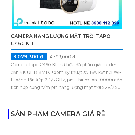
CAMERA NĂNG LƯỢNG MẶT TRỜI TAPO
C460 KIT
3,079,300 ₫
4,399,000 ₫
Camera Tapo C460 KIT sở hữu độ phân giải cao lên
đến 4K UHD 8MP, zoom kỹ thuật số 16×, kết nối Wi-
Fi băng tần kép 2.4/5 GHz, pin lithium-ion 10000mAh
tích hợp cùng tấm pin năng lượng mặt trời 5.2V/2.5W.
Tapo C460 KIT cũng hỗ trợ quan sát ban đêm màu
với cảm biến Starlight, tầm nhìn lên đến 15 m.
SẢN PHẨM CAMERA GIÁ RẺ