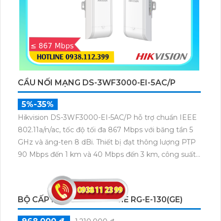
CẦU NỐI MẠNG DS-3WF3000-EI-5AC/P
5%-35%
Hikvision DS-3WF3000-EI-5AC/P hỗ trợ chuẩn IEEE
802.11a/n/ac, tốc độ tối đa 867 Mbps với băng tần 5
GHz và ăng-ten 8 dBi. Thiết bị đạt thông lượng PTP
90 Mbps đến 1 km và 40 Mbps đến 3 km, công suất
phát 22 dBm, độ nhạy thu -84 dBm, đảm bảo truyền
tải dữ liệu và video giám sát ổn định ở khoảng cách
xa.