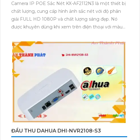
Camera IP POE Sắc Nét KX-AF2112N3 là một thiết bị
chất lượng, cung cấp hình ảnh sắc nét với độ phân
giải FULL HD 1080P và chất lượng sáng đẹp. Nó
được khuyên dùng khi xem trên điện thoại với màu
sắc tự nhiên và chi tiết rõ ràng. Đặc biệt, camera này
có khả năng hiển thị màu ban đêm với chất lượng
hình ảnh Full Color 20m, tạo ra ánh sáng tương tự
ban ngày. Sản phẩm này đặc biệt phù hợp cho gia
đình, với thiết kế Dome Plastic trang nhã. Camera IP
POE này cũng dễ dàng nâng cấp hệ thống camera
hiện có và tích hợp khả năng báo động chuyển động
thông minh.
ĐẦU THU DAHUA DHI-NVR2108-S3