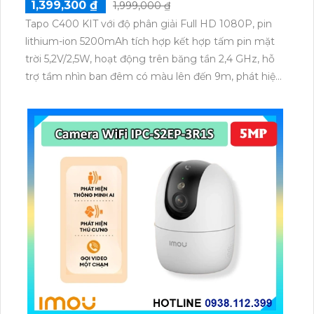
1,399,300 ₫
1,999,000 ₫
Tapo C400 KIT với độ phân giải Full HD 1080P, pin
lithium-ion 5200mAh tích hợp kết hợp tấm pin mặt
trời 5,2V/2,5W, hoạt động trên băng tần 2,4 GHz, hỗ
trợ tầm nhìn ban đêm có màu lên đến 9m, phát hiện
chuyển động và con người bằng AI, đồng thời lưu trữ
dữ liệu qua thẻ microSD lên đến 512GB.