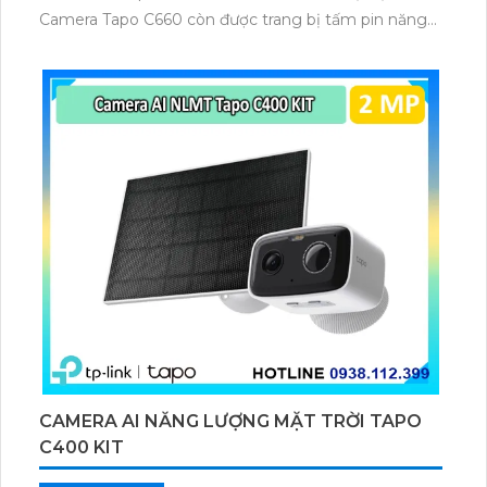
Camera Tapo C660 còn được trang bị tấm pin năng
lượng mặt trời 5.2V 2.5W, tích hợp AI phát hiện người,
thú cưng, phương tiện, lưu trữ thẻ microSD tối đa 512
GB.
CAMERA AI NĂNG LƯỢNG MẶT TRỜI TAPO
C400 KIT