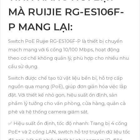
MÀ RUIJIE RG-ES106F-
P MANG LẠI:
Switch PoE Ruijie RG-ES106F-P là thiết bị chuyển
mạch mạng với 6 cổng 10/100 Mbps, hoạt động
theo cơ chế không quản lý, phù hợp cho nhiều nhu
cầu sử dụng.
Switch được chế tạo từ vật liệu bền bỉ, hỗ trợ cấp
nguồn qua mạng (PoE), giúp đơn giản hóa việc lắp
đặt. Với thiết kế nhỏ gọn, hiệu suất ổn định, sản
phẩm lý tưởng cho văn phòng, cửa hàng, quán cà
phê và hệ thống camera giám sát.
✅ Hiệu suất ổn định, tốc độ nhanh: Trang bị 4 cổng
PoE+ và 2 cổng LAN, switch hỗ trợ truyền dữ liệu tốc