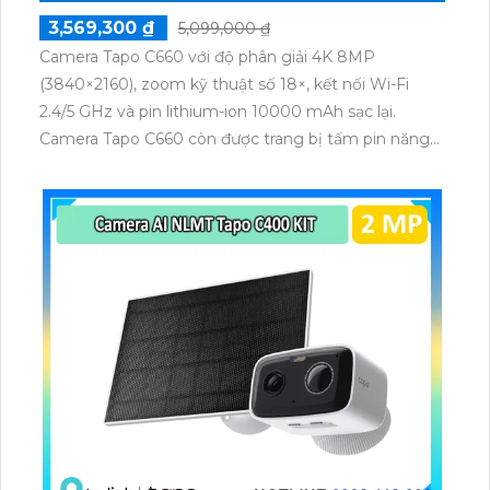
3,569,300 ₫
5,099,000 ₫
Camera Tapo C660 với độ phân giải 4K 8MP
(3840×2160), zoom kỹ thuật số 18×, kết nối Wi-Fi
2.4/5 GHz và pin lithium-ion 10000 mAh sạc lại.
Camera Tapo C660 còn được trang bị tấm pin năng
lượng mặt trời 5.2V 2.5W, tích hợp AI phát hiện người,
thú cưng, phương tiện, lưu trữ thẻ microSD tối đa 512
GB.