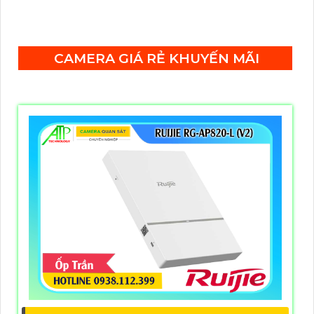
ưu tiên cho cổng 1–2, cùng tính năng Plug & Play
tiện lợi.
CAMERA GIÁ RẺ KHUYẾN MÃI