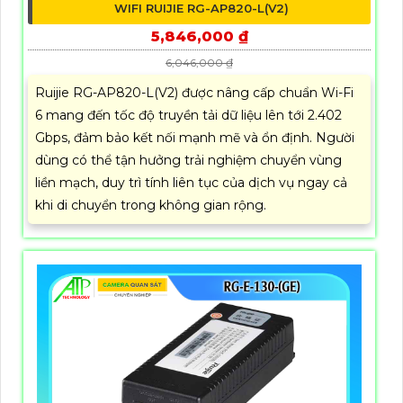
WIFI RUIJIE RG-AP820-L(V2)
5,846,000 ₫
6,046,000 ₫
Ruijie RG-AP820-L(V2) được nâng cấp chuẩn Wi-Fi
6 mang đến tốc độ truyền tải dữ liệu lên tới 2.402
Gbps, đảm bảo kết nối mạnh mẽ và ổn định. Người
dùng có thể tận hưởng trải nghiệm chuyển vùng
liền mạch, duy trì tính liên tục của dịch vụ ngay cả
khi di chuyển trong không gian rộng.