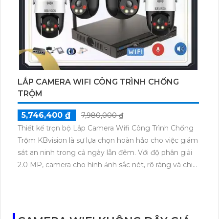
LẮP CAMERA WIFI CÔNG TRÌNH CHỐNG
TRỘM
5,746,400 ₫
7,980,000 ₫
Thiết kế trọn bộ Lắp Camera Wifi Công Trình Chống
Trộm KBvision là sự lựa chọn hoàn hảo cho việc giám
sát an ninh trong cả ngày lẫn đêm. Với độ phân giải
2.0 MP, camera cho hình ảnh sắc nét, rõ ràng và chi
tiết. Đặc biệt, thiết bị này có khả năng hiển thị hình
ảnh sáng đẹp không chỉ ban ngày mà còn cả vào
ban đêm nhờ vào công nghệ tiên tiến. Việc cài đặt và
sử dụng trên thiết bị di động cũng rất dễ dàng, giúp