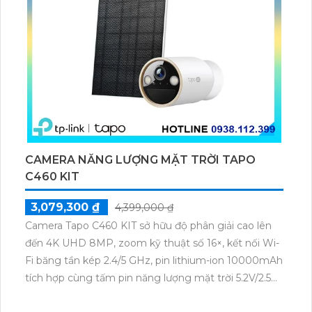
CAMERA NĂNG LƯỢNG MẶT TRỜI TAPO
C460 KIT
3,079,300 ₫
4,399,000 ₫
Camera Tapo C460 KIT sở hữu độ phân giải cao lên
đến 4K UHD 8MP, zoom kỹ thuật số 16×, kết nối Wi-
Fi băng tần kép 2.4/5 GHz, pin lithium-ion 10000mAh
tích hợp cùng tấm pin năng lượng mặt trời 5.2V/2.5W.
Tapo C460 KIT cũng hỗ trợ quan sát ban đêm màu