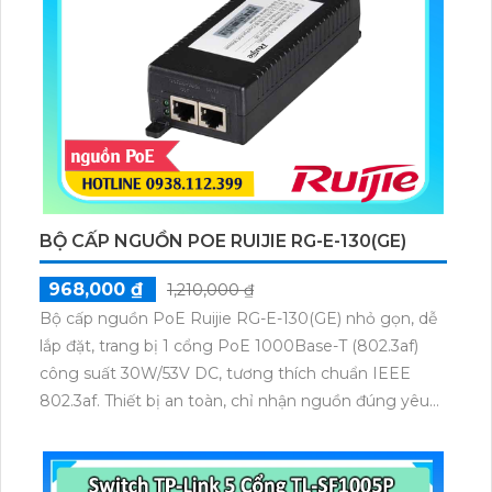
BỘ CẤP NGUỒN POE RUIJIE RG-E-130(GE)
968,000 ₫
1,210,000 ₫
Bộ cấp nguồn PoE Ruijie RG-E-130(GE) nhỏ gọn, dễ
lắp đặt, trang bị 1 cổng PoE 1000Base-T (802.3af)
công suất 30W/53V DC, tương thích chuẩn IEEE
802.3af. Thiết bị an toàn, chỉ nhận nguồn đúng yêu
cầu, đạt chứng nhận FCC, EN 55022/24, VCCI,
UL/cUL và GS, đảm bảo cung cấp nguồn ổn định cho
các thiết bị Wi-Fi.