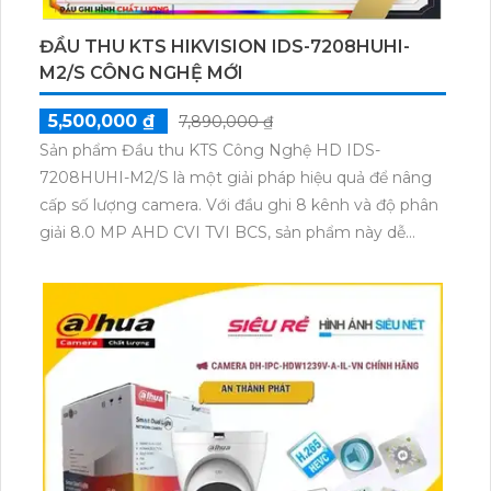
ĐẦU THU KTS HIKVISION IDS-7208HUHI-
M2/S CÔNG NGHỆ MỚI
5,500,000 ₫
7,890,000 ₫
Sản phẩm Đầu thu KTS Công Nghệ HD IDS-
7208HUHI-M2/S là một giải pháp hiệu quả để nâng
cấp số lượng camera. Với đầu ghi 8 kênh và độ phân
giải 8.0 MP AHD CVI TVI BCS, sản phẩm này dễ
dàng thi công và tích hợp chức năng Công Nghệ AI.
Sản phẩm phù hợp cho các công trình và mang lại
chất lượng hình ảnh tuyệt vời ngay cả trong bóng
tối, nhờ khả năng ghi hình sắc nét và hỗ trợ thêm 16
camera IP.