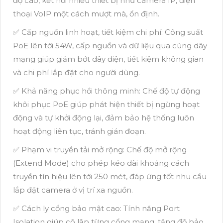
độ cao, kết nối nhiều thiết bị như camera IP, điện
thoại VoIP một cách mượt mà, ổn định.
✅ Cấp nguồn linh hoạt, tiết kiệm chi phí: Công suất
PoE lên tới 54W, cấp nguồn và dữ liệu qua cùng dây
mạng giúp giảm bớt dây điện, tiết kiệm không gian
và chi phí lắp đặt cho người dùng.
✅ Khả năng phục hồi thông minh: Chế độ tự động
khôi phục PoE giúp phát hiện thiết bị ngừng hoạt
động và tự khởi động lại, đảm bảo hệ thống luôn
hoạt động liên tục, tránh gián đoạn.
✅ Phạm vi truyền tải mở rộng: Chế độ mở rộng
(Extend Mode) cho phép kéo dài khoảng cách
truyền tín hiệu lên tới 250 mét, đáp ứng tốt nhu cầu
lắp đặt camera ở vị trí xa nguồn.
✅ Cách ly cổng bảo mật cao: Tính năng Port
Isolation giúp cô lập từng cổng mạng, tăng độ bảo