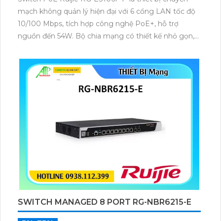
mạch không quản lý hiện đại với 6 cổng LAN tốc độ
10/100 Mbps, tích hợp công nghệ PoE+, hỗ trợ
nguồn đến 54W. Bộ chia mạng có thiết kế nhỏ gọn,
chắc chắn, phù hợp lắp đặt cho văn phòng, quán cà
phê, hệ thống camera và các mô hình kinh doanh
nhỏ cần mạng ổn định.
SWITCH MANAGED 8 PORT RG-NBR6215-E