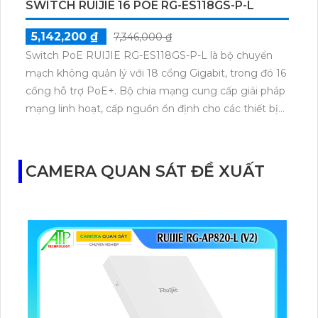
SWITCH RUIJIE 16 POE RG-ES118GS-P-L
5,142,200 ₫
7,346,000 ₫
Switch PoE RUIJIE RG-ES118GS-P-L là bộ chuyển
mạch không quản lý với 18 cổng Gigabit, trong đó 16
cổng hỗ trợ PoE+. Bộ chia mạng cung cấp giải pháp
mạng linh hoạt, cấp nguồn ổn định cho các thiết bị
như camera, WiFi AP, phù hợp triển khai tại văn
phòng, cửa hàng và hệ thống giám sát.
CAMERA QUAN SÁT ĐỀ XUẤT