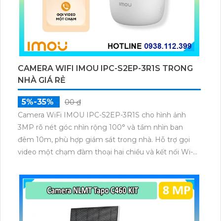
CAMERA WIFI IMOU IPC-S2EP-3R1S TRONG
NHÀ GIÁ RẺ
5%-35%
00 ₫
Camera WiFi IMOU IPC-S2EP-3R1S cho hình ảnh
3MP rõ nét góc nhìn rộng 100° và tầm nhìn ban
đêm 10m, phù hợp giám sát trong nhà. Hỗ trợ gọi
video một chạm đàm thoại hai chiều và kết nối Wi-Fi
ổn định giúp quan sát từ xa. Lưu trữ linh hoạt qua thẻ
microSD tối đa 256GB hoặc lưu đám mây dễ lắp đặt
cho gia đình và văn phòng nhỏ.