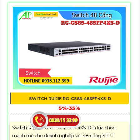
SWITCH RUIJIE RG-CS85-48SFP4XS-D
5%-35%
00 ₫
Switch Ruijie RG-CS85-48SFP4XS-D là lựa chọn
mạnh mẽ cho doanh nghiệp với 48 cổng SFP 1