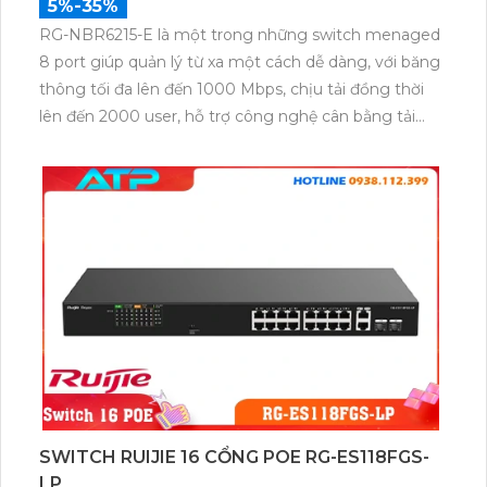
5%-35%
RG-NBR6215-E là một trong những switch menaged
8 port giúp quản lý từ xa một cách dễ dàng, với băng
thông tối đa lên đến 1000 Mbps, chịu tải đồng thời
lên đến 2000 user, hỗ trợ công nghệ cân bằng tải
một cách ấn tượng, nhiệt độ hoạt động giao động từ
0 đến 40 độ c
SWITCH RUIJIE 16 CỔNG POE RG-ES118FGS-
LP