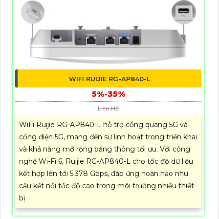
WIFI RUIJIE RG-AP840-L
5%-35%
Liên Hệ
WiFi Ruijie RG-AP840-L hỗ trợ cổng quang 5G và
cổng điện 5G, mang đến sự linh hoạt trong triển khai
và khả năng mở rộng băng thông tối ưu. Với công
nghệ Wi-Fi 6, Ruijie RG-AP840-L cho tốc độ dữ liệu
kết hợp lên tới 5.378 Gbps, đáp ứng hoàn hảo nhu
cầu kết nối tốc độ cao trong môi trường nhiều thiết
bị.