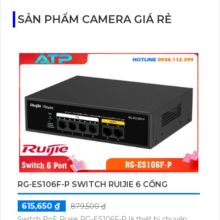
với cảm biến Starlight, tầm nhìn lên đến 15 m.
SẢN PHẨM CAMERA GIÁ RẺ
RG-ES106F-P SWITCH RUIJIE 6 CỔNG
615,650 ₫
879,500 ₫
Switch PoE Ruijie RG-ES106F-P là thiết bị chuyển