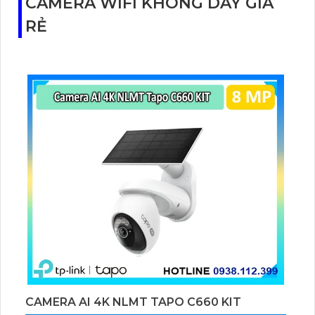
CAMERA WIFI KHÔNG DÂY GIÁ
người dùng quản lý và giám sát từ xa một cách tiện
RẺ
lợi và linh hoạt.
CAMERA AI 4K NLMT TAPO C660 KIT