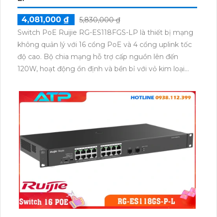
4,081,000 ₫
5,830,000 ₫
Switch PoE Ruijie RG-ES118FGS-LP là thiết bị mạng
không quản lý với 16 cổng PoE và 4 cổng uplink tốc
độ cao. Bộ chia mạng hỗ trợ cấp nguồn lên đến
120W, hoạt động ổn định và bền bỉ với vỏ kim loại
chắc chắn. Phù hợp cho hệ thống camera, văn
phòng, doanh nghiệp nhỏ, sản phẩm mang đến hiệu
suất cao và đáng tin cậy.