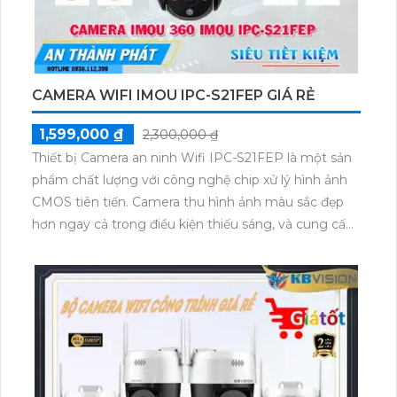
CAMERA WIFI IMOU IPC-S21FEP GIÁ RẺ
1,599,000 ₫
2,300,000 ₫
Thiết bị Camera an ninh Wifi IPC-S21FEP là một sản
phẩm chất lượng với công nghệ chip xử lý hình ảnh
CMOS tiên tiến. Camera thu hình ảnh màu sắc đẹp
hơn ngay cả trong điều kiện thiếu sáng, và cung cấp
tầm nhìn hồng ngoại lên đến 30m. Thiết bị này hoạt
động trên nền tảng IP Wifi, giúp tiết kiệm chi phí cho
hệ thống giám sát lớn. Với độ phân giải sắc nét lên
đến 2.0 MP, camera này hỗ trợ thẻ nhớ và được tích
hợp công nghệ nhìn đêm chất lượng, mang lại màu
sắc tối ưu hơn trong quá trình giám sát ban đêm.