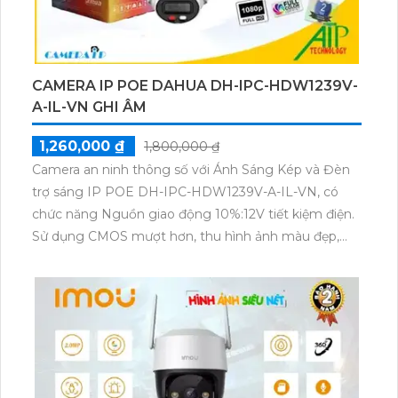
CAMERA IP POE DAHUA DH-IPC-HDW1239V-
A-IL-VN GHI ÂM
1,260,000 ₫
1,800,000 ₫
Camera an ninh thông số với Ánh Sáng Kép và Đèn
trợ sáng IP POE DH-IPC-HDW1239V-A-IL-VN, có
chức năng Nguồn giao động 10%:12V tiết kiệm điện.
Sử dụng CMOS mượt hơn, thu hình ảnh màu đẹp,
xem Full Color 30m vào ban đêm. Phù hợp với giám
sát hiệu quả ban đêm, kết nối IP POE cho dự án lớn
với giá rẻ. Đạt chuẩn FULL HD 1080P,
H.265+/H.265/H.264+/H.264, hỗ trợ xem ban đêm với
công nghệ ONVIF và chuẩn giao tiếp IP POE. Sản
phẩm lý tưởng cho các công trình giá rẻ, mang lại
màu sắc trong sáng và chất lượng hình ảnh cao.