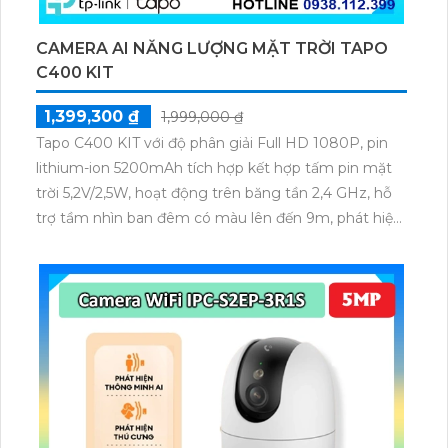
CAMERA AI NĂNG LƯỢNG MẶT TRỜI TAPO
C400 KIT
1,399,300 ₫
1,999,000 ₫
Tapo C400 KIT với độ phân giải Full HD 1080P, pin
lithium-ion 5200mAh tích hợp kết hợp tấm pin mặt
trời 5,2V/2,5W, hoạt động trên băng tần 2,4 GHz, hỗ
trợ tầm nhìn ban đêm có màu lên đến 9m, phát hiện
chuyển động và con người bằng AI, đồng thời lưu trữ
dữ liệu qua thẻ microSD lên đến 512GB.