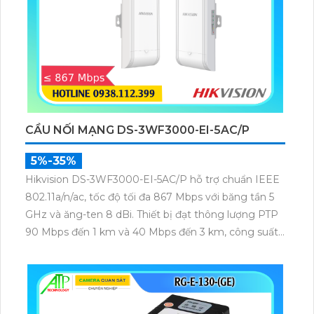
CẦU NỐI MẠNG DS-3WF3000-EI-5AC/P
5%-35%
Hikvision DS-3WF3000-EI-5AC/P hỗ trợ chuẩn IEEE
802.11a/n/ac, tốc độ tối đa 867 Mbps với băng tần 5
GHz và ăng-ten 8 dBi. Thiết bị đạt thông lượng PTP
90 Mbps đến 1 km và 40 Mbps đến 3 km, công suất
phát 22 dBm, độ nhạy thu -84 dBm, đảm bảo truyền
tải dữ liệu và video giám sát ổn định ở khoảng cách
xa.