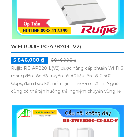
WIFI RUIJIE RG-AP820-L(V2)
5,846,000 ₫
6,046,000 ₫
Ruijie RG-AP820-L(V2) được nâng cấp chuẩn Wi-Fi 6
mang đến tốc độ truyền tải dữ liệu lên tới 2.402
Gbps, đảm bảo kết nối mạnh mẽ và ổn định. Người
dùng có thể tận hưởng trải nghiệm chuyển vùng liền
mạch, duy trì tính liên tục của dịch vụ ngay cả khi di
chuyển trong không gian rộng.