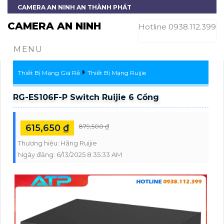
CAMERA AN NINH AN THÀNH PHÁT
CAMERA AN NINH
Hotline 0938.112.399
MENU
Thiết Bị Mạng Giá Rẻ
Thiết Bị Mạng Ruijie
RG-ES106F-P Switch Ruijie 6 Cổng
615,650 ₫
879,500 ₫
Thương hiệu:
Hãng Ruijie
Ngày đăng:
6/13/2025 8:35:33 AM