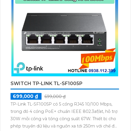
SWITCH TP-LINK TL-SF1005P
699,000 ₫
699,000 ₫
TP-Link TL-SF1005P có 5 cổng RJ45 10/100 Mbps,
trong đó 4 cổng PoE+ chuẩn IEEE 802.3af/at, hỗ trợ
30W mỗi cổng và tổng công suất 67W. Thiết bị cho
phép truyền dữ liệu và nguồn xa tới 250m với chế độ