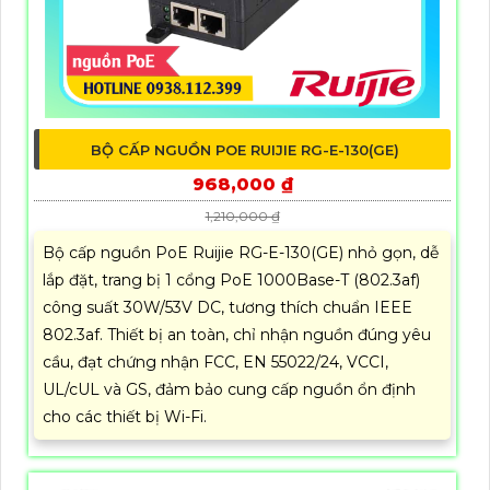
BỘ CẤP NGUỒN POE RUIJIE RG-E-130(GE)
968,000 ₫
1,210,000 ₫
Bộ cấp nguồn PoE Ruijie RG-E-130(GE) nhỏ gọn, dễ
lắp đặt, trang bị 1 cổng PoE 1000Base-T (802.3af)
công suất 30W/53V DC, tương thích chuẩn IEEE
802.3af. Thiết bị an toàn, chỉ nhận nguồn đúng yêu
cầu, đạt chứng nhận FCC, EN 55022/24, VCCI,
UL/cUL và GS, đảm bảo cung cấp nguồn ổn định
cho các thiết bị Wi-Fi.