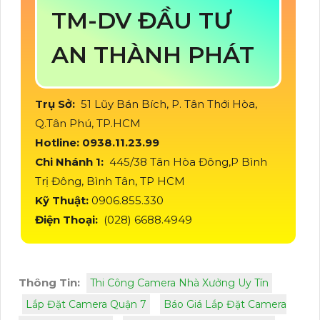
TM-DV ĐẦU TƯ
AN THÀNH PHÁT
Trụ Sở:
51 Lũy Bán Bích, P. Tân Thới Hòa,
Q.Tân Phú, TP.HCM
Hotline: 0938.11.23.99
Chi Nhánh 1:
445/38 Tân Hòa Đông,P Bình
Trị Đông, Bình Tân, TP HCM
Kỹ Thuật:
0906.855.330
Điện Thoại:
(028) 6688.4949
Thông Tin:
Thi Công Camera Nhà Xưởng Uy Tín
Lắp Đặt Camera Quận 7
Báo Giá Lắp Đặt Camera