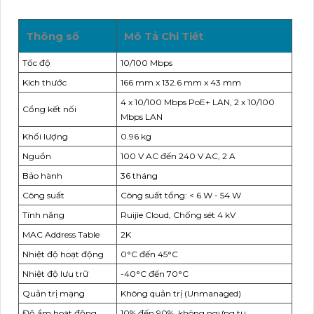
Thông số
Mô Tả Chi Tiết
Tốc độ
10/100 Mbps
Kích thước
166 mm x 132.6 mm x 43 mm
4 x 10/100 Mbps PoE+ LAN, 2 x 10/100
Cổng kết nối
Mbps LAN
Khối lượng
0.96 kg
Nguồn
100 V AC đến 240 V AC, 2 A
Bảo hành
36 tháng
Công suất
Công suất tổng: < 6 W - 54 W
Tính năng
Ruijie Cloud, Chống sét 4 kV
MAC Address Table
2K
Nhiệt độ hoạt động
0°C đến 45°C
Nhiệt độ lưu trữ
-40°C đến 70°C
Quản trị mạng
Không quản trị (Unmanaged)
Độ ẩm hoạt động
10% đến 90%, không ngưng tụ