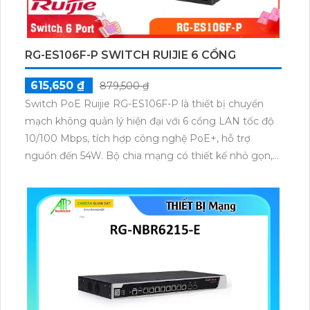
RG-ES106F-P SWITCH RUIJIE 6 CỔNG
615,650 ₫
879,500 ₫
Switch PoE Ruijie RG-ES106F-P là thiết bị chuyển
mạch không quản lý hiện đại với 6 cổng LAN tốc độ
10/100 Mbps, tích hợp công nghệ PoE+, hỗ trợ
nguồn đến 54W. Bộ chia mạng có thiết kế nhỏ gọn,
chắc chắn, phù hợp lắp đặt cho văn phòng, quán cà
phê, hệ thống camera và các mô hình kinh doanh
nhỏ cần mạng ổn định.