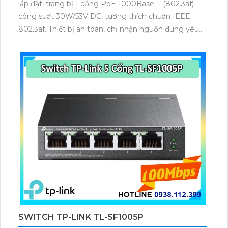
lắp đặt, trang bị 1 cổng PoE 1000Base-T (802.3af)
công suất 30W/53V DC, tương thích chuẩn IEEE
802.3af. Thiết bị an toàn, chỉ nhận nguồn đúng yêu
cầu, đạt chứng nhận FCC, EN 55022/24, VCCI,
UL/cUL và GS, đảm bảo cung cấp nguồn ổn định cho
các thiết bị Wi-Fi.
SWITCH TP-LINK TL-SF1005P