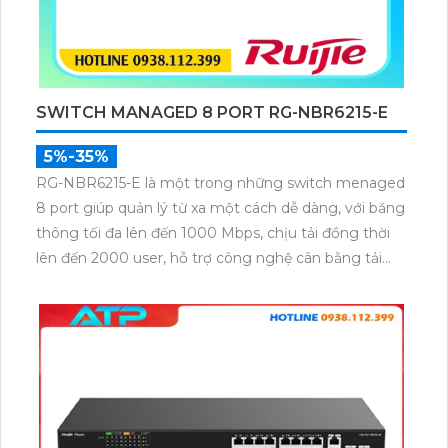
SWITCH MANAGED 8 PORT RG-NBR6215-E
5%-35%
RG-NBR6215-E là một trong những switch menaged
8 port giúp quản lý từ xa một cách dễ dàng, với băng
thông tối đa lên đến 1000 Mbps, chịu tải đồng thời
lên đến 2000 user, hỗ trợ công nghệ cân bằng tải
một cách ấn tượng, nhiệt độ hoạt động giao động từ
0 đến 40 độ c