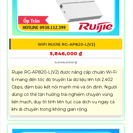
WIFI RUIJIE RG-AP820-L(V2)
5,846,000 ₫
6,046,000 ₫
Ruijie RG-AP820-L(V2) được nâng cấp chuẩn Wi-Fi
6 mang đến tốc độ truyền tải dữ liệu lên tới 2.402
Gbps, đảm bảo kết nối mạnh mẽ và ổn định. Người
dùng có thể tận hưởng trải nghiệm chuyển vùng
liền mạch, duy trì tính liên tục của dịch vụ ngay cả
khi di chuyển trong không gian rộng.