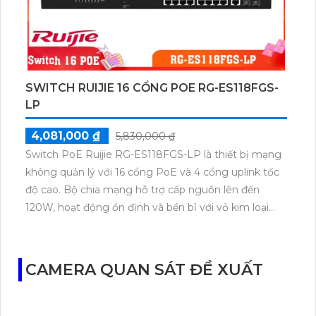
SWITCH RUIJIE 16 CỔNG POE RG-ES118FGS-
LP
4,081,000 ₫
5,830,000 ₫
Switch PoE Ruijie RG-ES118FGS-LP là thiết bị mạng
không quản lý với 16 cổng PoE và 4 cổng uplink tốc
độ cao. Bộ chia mạng hỗ trợ cấp nguồn lên đến
120W, hoạt động ổn định và bền bỉ với vỏ kim loại
chắc chắn. Phù hợp cho hệ thống camera, văn
phòng, doanh nghiệp nhỏ, sản phẩm mang đến hiệu
suất cao và đáng tin cậy.
CAMERA QUAN SÁT ĐỀ XUẤT