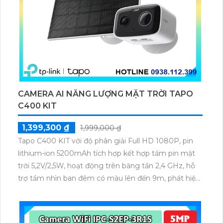
CAMERA AI NĂNG LƯỢNG MẶT TRỜI TAPO
C400 KIT
1,399,300 ₫
1,999,000 ₫
Tapo C400 KIT với độ phân giải Full HD 1080P, pin
lithium-ion 5200mAh tích hợp kết hợp tấm pin mặt
trời 5,2V/2,5W, hoạt động trên băng tần 2,4 GHz, hỗ
trợ tầm nhìn ban đêm có màu lên đến 9m, phát hiện
chuyển động và con người bằng AI, đồng thời lưu trữ
dữ liệu qua thẻ microSD lên đến 512GB.