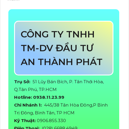
CÔNG TY TNHH
TM-DV ĐẦU TƯ
AN THÀNH PHÁT
Trụ Sở:
51 Lũy Bán Bích, P. Tân Thới Hòa,
Q.Tân Phú, TP.HCM
Hotline: 0938.11.23.99
Chi Nhánh 1:
445/38 Tân Hòa Đông,P Bình
Trị Đông, Bình Tân, TP HCM
Kỹ Thuật:
0906.855.330
Điện Thoại:
(028) 6688.4949