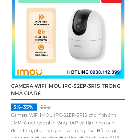
CAMERA WIFI IMOU IPC-S2EP-3R1S TRONG
NHÀ GIÁ RẺ
5%-35%
00 ₫
Camera WiFi IMOU IPC-S2EP-3R1S cho hình ảnh
3MP rõ nét góc nhìn rộng 100° và tầm nhìn ban
đêm 10m, phù hợp giám sát trong nhà. Hỗ trợ gọi