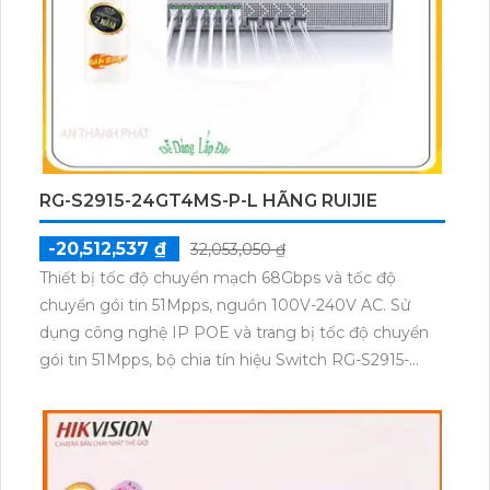
RG-S2915-24GT4MS-P-L HÃNG RUIJIE
-20,512,537 ₫
32,053,050 ₫
Thiết bị tốc độ chuyển mạch 68Gbps và tốc độ
chuyển gói tin 51Mpps, nguồn 100V-240V AC. Sử
dụng công nghệ IP POE và trang bị tốc độ chuyển
gói tin 51Mpps, bộ chia tín hiệu Switch RG-S2915-
24GT4MS-P-L là một thiết bị mạng hàng đầu.