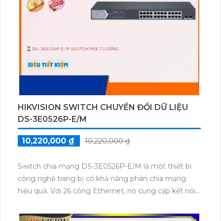
HIKVISION SWITCH CHUYỂN ĐỔI DỮ LIỆU
DS-3E0526P-E/M
10,220,000 ₫
10,220,000 ₫
Switch chia mạng DS-3E0526P-E/M là một thiết bị
công nghệ trang bị có khả năng phân chia mạng
hiệu quả. Với 26 cổng Ethernet, nó cung cấp kết nối
nhanh chóng và ổn định. Đặc biệt, switch này còn
được tích hợp tính năng PoE, cho phép cấp nguồn