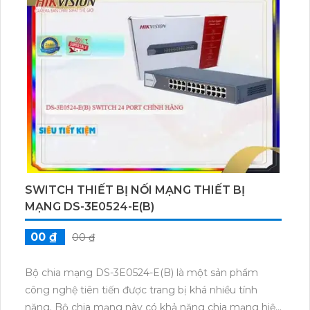
điện cho các thiết bị mạng như camera IP hoặc điểm
truy cập không dây. Thiết bị này có hiệu suất cao và
dễ sử dụng, là sự lựa chọn tốt cho các mạng lớn và
hệ thống giám sát an ninh.
SWITCH THIẾT BỊ NỐI MẠNG THIẾT BỊ
MẠNG DS-3E0524-E(B)
00 ₫
00 ₫
Bộ chia mạng DS-3E0524-E(B) là một sản phẩm
công nghệ tiên tiến được trang bị khá nhiều tính
năng. Bộ chia mạng này có khả năng chia mạng hiệu