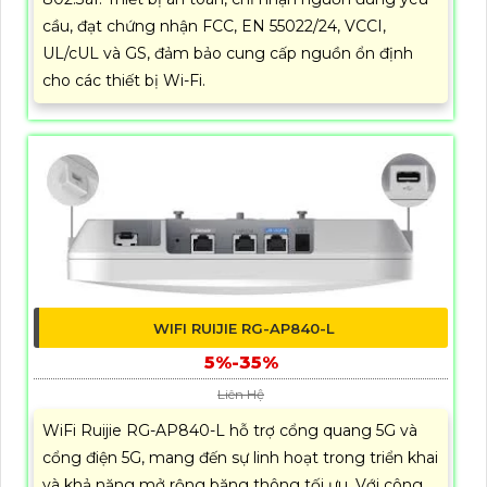
cầu, đạt chứng nhận FCC, EN 55022/24, VCCI,
UL/cUL và GS, đảm bảo cung cấp nguồn ổn định
cho các thiết bị Wi-Fi.
WIFI RUIJIE RG-AP840-L
5%-35%
Liên Hệ
WiFi Ruijie RG-AP840-L hỗ trợ cổng quang 5G và
cổng điện 5G, mang đến sự linh hoạt trong triển khai
và khả năng mở rộng băng thông tối ưu. Với công