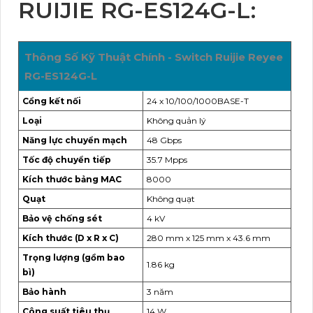
RUIJIE RG-ES124G-L:
Thông Số Kỹ Thuật Chính - Switch Ruijie Reyee
RG-ES124G-L
Cổng kết nối
24 x 10/100/1000BASE-T
Loại
Không quản lý
Năng lực chuyển mạch
48 Gbps
Tốc độ chuyển tiếp
35.7 Mpps
Kích thước bảng MAC
8000
Quạt
Không quạt
Bảo vệ chống sét
4 kV
Kích thước (D x R x C)
280 mm x 125 mm x 43.6 mm
Trọng lượng (gồm bao
1.86 kg
bì)
Bảo hành
3 năm
Công suất tiêu thụ
14 W