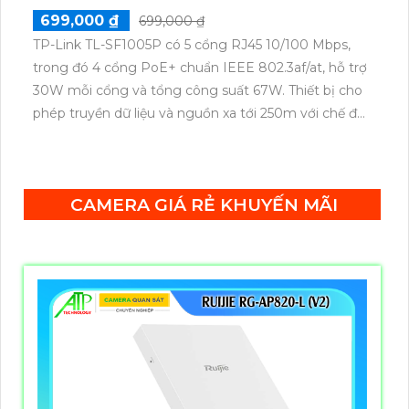
699,000 ₫
699,000 ₫
TP-Link TL-SF1005P có 5 cổng RJ45 10/100 Mbps,
trong đó 4 cổng PoE+ chuẩn IEEE 802.3af/at, hỗ trợ
30W mỗi cổng và tổng công suất 67W. Thiết bị cho
phép truyền dữ liệu và nguồn xa tới 250m với chế độ
ưu tiên cho cổng 1–2, cùng tính năng Plug & Play
tiện lợi.
CAMERA GIÁ RẺ KHUYẾN MÃI