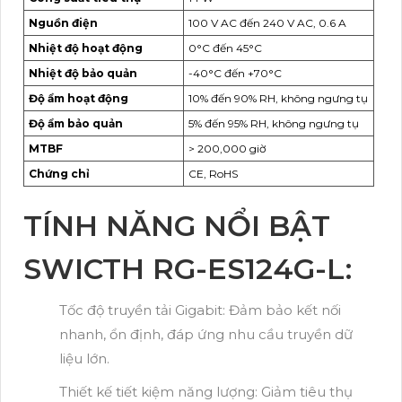
Nguồn điện
100 V AC đến 240 V AC, 0.6 A
Nhiệt độ hoạt động
0°C đến 45°C
Nhiệt độ bảo quản
-40°C đến +70°C
Độ ẩm hoạt động
10% đến 90% RH, không ngưng tụ
Độ ẩm bảo quản
5% đến 95% RH, không ngưng tụ
MTBF
> 200,000 giờ
Chứng chỉ
CE, RoHS
TÍNH NĂNG NỔI BẬT
SWICTH RG-ES124G-L:
Tốc độ truyền tải Gigabit: Đảm bảo kết nối
nhanh, ổn định, đáp ứng nhu cầu truyền dữ
liệu lớn.
Thiết kế tiết kiệm năng lượng: Giảm tiêu thụ