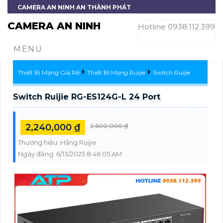
CAMERA AN NINH AN THÀNH PHÁT
CAMERA AN NINH
Hotline 0938.112.399
MENU
Thiết Bị Mạng Giá Rẻ
Thiết Bị Mạng Ruijie
Switch Ruijie
Switch Ruijie RG-ES124G-L 24 Port
2,240,000 ₫
2,600,000 ₫
Thương hiệu:
Hãng Ruijie
Ngày đăng:
6/13/2025 8:46:05 AM