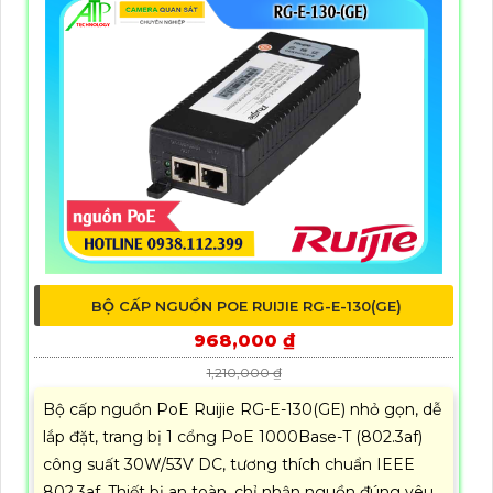
BỘ CẤP NGUỒN POE RUIJIE RG-E-130(GE)
968,000 ₫
1,210,000 ₫
Bộ cấp nguồn PoE Ruijie RG-E-130(GE) nhỏ gọn, dễ
lắp đặt, trang bị 1 cổng PoE 1000Base-T (802.3af)
công suất 30W/53V DC, tương thích chuẩn IEEE
802.3af. Thiết bị an toàn, chỉ nhận nguồn đúng yêu