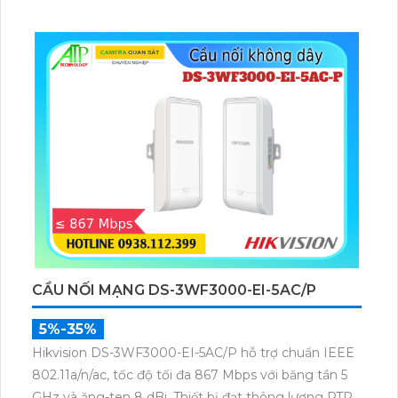
mạch, duy trì tính liên tục của dịch vụ ngay cả khi di
chuyển trong không gian rộng.
CẦU NỐI MẠNG DS-3WF3000-EI-5AC/P
5%-35%
Hikvision DS-3WF3000-EI-5AC/P hỗ trợ chuẩn IEEE
802.11a/n/ac, tốc độ tối đa 867 Mbps với băng tần 5
GHz và ăng-ten 8 dBi. Thiết bị đạt thông lượng PTP