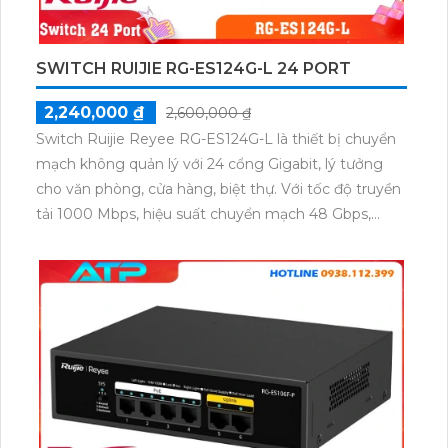
SWITCH RUIJIE RG-ES124G-L 24 PORT
2,240,000 ₫
2,600,000 ₫
Switch Ruijie Reyee RG-ES124G-L là thiết bị chuyển
mạch không quản lý với 24 cổng Gigabit, lý tưởng
cho văn phòng, cửa hàng, biệt thự. Với tốc độ truyền
tải 1000 Mbps, hiệu suất chuyển mạch 48 Gbps,
không gây ồn, cùng khả năng chống sét 4kV, mang
đến giải pháp mạng bền vững và ổn định.