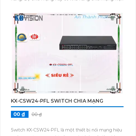
quả với 24 cổng. Nó hỗ trợ tốc độ truyền dữ liệu cao
lên đến 10/100/1000Mbps. Sản phẩm còn tích hợp
công nghệ POE để cung cấp nguồn điện cho các
thiết bị mà không cần sử dụng ổ cắm điện. Bộ chia
mạng DS-3E0524-E(B) còn có tính năng tự động
nhận dạng và cấu hình, giúp dễ dàng cài đặt và quản
lý hệ thống mạng.
KX-CSW24-PFL SWITCH CHIA MẠNG
00 ₫
00 ₫
Switch KX-CSW24-PFL là một thiết bị nối mạng hiệu