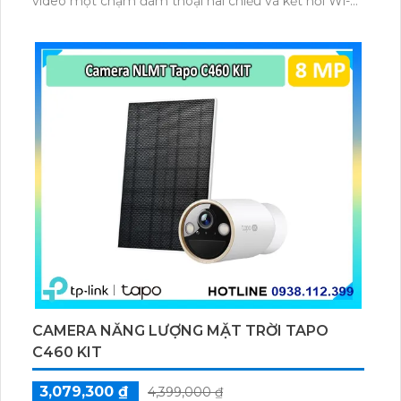
video một chạm đàm thoại hai chiều và kết nối Wi-Fi
ổn định giúp quan sát từ xa. Lưu trữ linh hoạt qua thẻ
microSD tối đa 256GB hoặc lưu đám mây dễ lắp đặt
cho gia đình và văn phòng nhỏ.
CAMERA NĂNG LƯỢNG MẶT TRỜI TAPO
C460 KIT
3,079,300 ₫
4,399,000 ₫