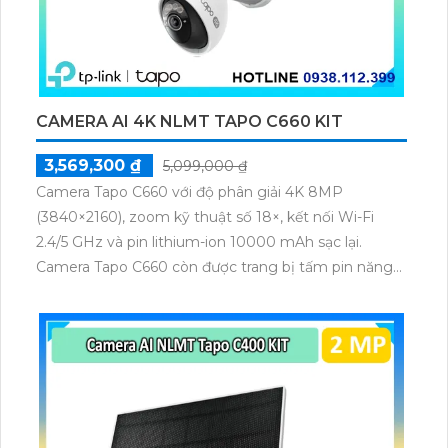
CAMERA AI 4K NLMT TAPO C660 KIT
3,569,300 ₫
5,099,000 ₫
Camera Tapo C660 với độ phân giải 4K 8MP
(3840×2160), zoom kỹ thuật số 18×, kết nối Wi-Fi
2.4/5 GHz và pin lithium-ion 10000 mAh sạc lại.
Camera Tapo C660 còn được trang bị tấm pin năng
lượng mặt trời 5.2V 2.5W, tích hợp AI phát hiện người,
thú cưng, phương tiện, lưu trữ thẻ microSD tối đa 512
GB.