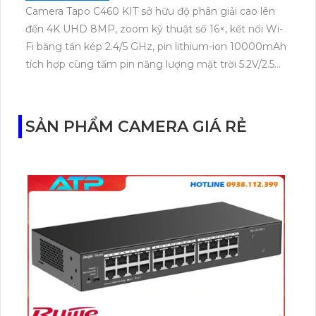
Camera Tapo C460 KIT sở hữu độ phân giải cao lên
đến 4K UHD 8MP, zoom kỹ thuật số 16×, kết nối Wi-
Fi băng tần kép 2.4/5 GHz, pin lithium-ion 10000mAh
tích hợp cùng tấm pin năng lượng mặt trời 5.2V/2.5W.
Tapo C460 KIT cũng hỗ trợ quan sát ban đêm màu
với cảm biến Starlight, tầm nhìn lên đến 15 m.
SẢN PHẨM CAMERA GIÁ RẺ