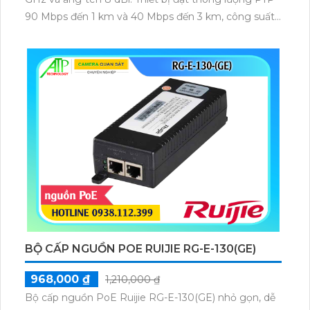
90 Mbps đến 1 km và 40 Mbps đến 3 km, công suất
phát 22 dBm, độ nhạy thu -84 dBm, đảm bảo truyền
tải dữ liệu và video giám sát ổn định ở khoảng cách
xa.
BỘ CẤP NGUỒN POE RUIJIE RG-E-130(GE)
968,000 ₫
1,210,000 ₫
Bộ cấp nguồn PoE Ruijie RG-E-130(GE) nhỏ gọn, dễ