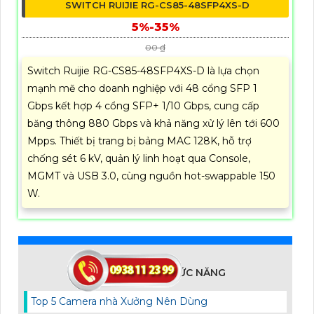
SWITCH RUIJIE RG-CS85-48SFP4XS-D
5%-35%
00 ₫
Switch Ruijie RG-CS85-48SFP4XS-D là lựa chọn
mạnh mẽ cho doanh nghiệp với 48 cổng SFP 1
Gbps kết hợp 4 cổng SFP+ 1/10 Gbps, cung cấp
băng thông 880 Gbps và khả năng xử lý lên tới 600
Mpps. Thiết bị trang bị bảng MAC 128K, hỗ trợ
chống sét 6 kV, quản lý linh hoạt qua Console,
MGMT và USB 3.0, cùng nguồn hot-swappable 150
W.
CAMERA THEO CHỨC NĂNG
Top 5 Camera nhà Xưởng Nên Dùng