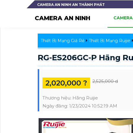
CAMERA AN NINH AN THÀNH PHÁT
CAMERA AN NINH
CAMERA 
Thiết Bị Mạng Giá Rẻ
Thiết Bị Mạng Ruijie
RG-ES206GC-P Hãng Rui
2,525,000 d
2,020,000 ?
Thương hiệu:
Hãng Ruijie
Ngày đăng:
1/23/2024 10:52:19 AM