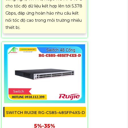
cho tốc độ dữ liệu kết hợp lên tới 5.378
Gbps, đáp ứng hoàn hảo nhu cầu kết
nối tốc độ cao trong môi trường nhiều
thiết bị.
SWITCH RUIJIE RG-CS85-48SFP4XS-D
5%-35%