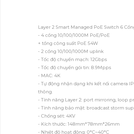
Layer 2 Smart Managed PoE Switch 6 Cổn
- 4 cổng 10/100/1000M PoE/PoE
+ tổng công suất PoE 54W
- 2 cổng 10/100/1000M uplink
- Tốc độ chuyển mạch: 12Gbps
- Tốc độ chuyển gói tin: 8.9Mpps
- MAC: 4K
- Tự động nhận dạng khi kết nối camera IP
thông.
- Tính năng Layer 2: port mirroring, loop p
- Tính năng bảo mật: broadcast storm suppr
- Chống sét: 4KV
- Kích thước: 148mm*78mm*26mm
- Nhiệt độ hoạt động: 0°C~40°C