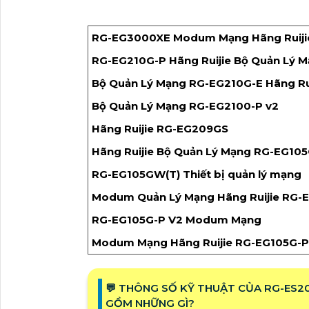
RG-EG3000XE Modum Mạng Hãng Ruiji
RG-EG210G-P Hãng Ruijie Bộ Quản Lý 
Bộ Quản Lý Mạng RG-EG210G-E Hãng Ru
Bộ Quản Lý Mạng RG-EG2100-P v2
Hãng Ruijie RG-EG209GS
Hãng Ruijie Bộ Quản Lý Mạng RG-EG10
RG-EG105GW(T) Thiết bị quản lý mạng
Modum Quản Lý Mạng Hãng Ruijie RG
RG-EG105G-P V2 Modum Mạng
Modum Mạng Hãng Ruijie RG-EG105G-P
️💬 THÔNG SỐ KỸ THUẬT CỦA RG-ES2
GỒM NHỮNG GÌ?