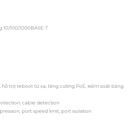
g 10/100/1000BASE-T
, hỗ trợ reboot từ xa, tăng cường PoE, kiểm soát băng
rotection, cable detection
ession, port speed limit, port isolation