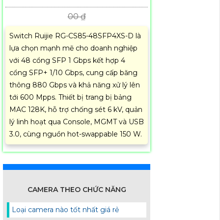
00 ₫
Switch Ruijie RG-CS85-48SFP4XS-D là
lựa chọn mạnh mẽ cho doanh nghiệp
với 48 cổng SFP 1 Gbps kết hợp 4
cổng SFP+ 1/10 Gbps, cung cấp băng
thông 880 Gbps và khả năng xử lý lên
tới 600 Mpps. Thiết bị trang bị bảng
MAC 128K, hỗ trợ chống sét 6 kV, quản
lý linh hoạt qua Console, MGMT và USB
3.0, cùng nguồn hot-swappable 150 W.
CAMERA THEO CHỨC NĂNG
Loại camera nào tốt nhất giá rẻ