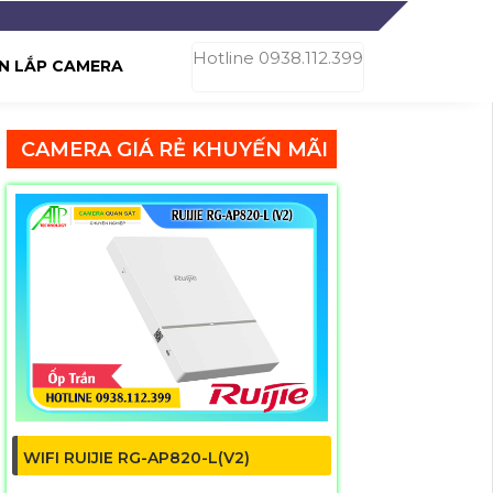
Hotline 0938.112.399
N LẮP CAMERA
CAMERA GIÁ RẺ KHUYẾN MÃI
WIFI RUIJIE RG-AP820-L(V2)