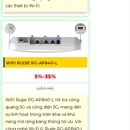
các thiết bị Wi-Fi.
WIFI RUIJIE RG-AP840-L
5%-35%
Liên Hệ
WiFi Ruijie RG-AP840-L hỗ trợ cổng
quang 5G và cổng điện 5G, mang đến
sự linh hoạt trong triển khai và khả
năng mở rộng băng thông tối ưu. Với
công nghệ Wi-Fi 6, Ruijie RG-AP840-L