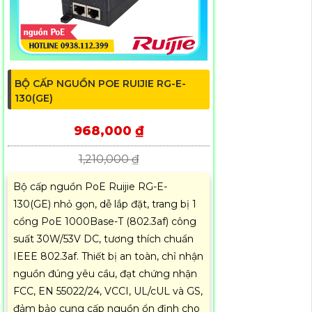
BỘ CẤP NGUỒN POE RUIJIE RG-E-
130(GE)
968,000 ₫
1,210,000 ₫
Bộ cấp nguồn PoE Ruijie RG-E-
130(GE) nhỏ gọn, dễ lắp đặt, trang bị 1
cổng PoE 1000Base-T (802.3af) công
suất 30W/53V DC, tương thích chuẩn
IEEE 802.3af. Thiết bị an toàn, chỉ nhận
nguồn đúng yêu cầu, đạt chứng nhận
FCC, EN 55022/24, VCCI, UL/cUL và GS,
đảm bảo cung cấp nguồn ổn định cho