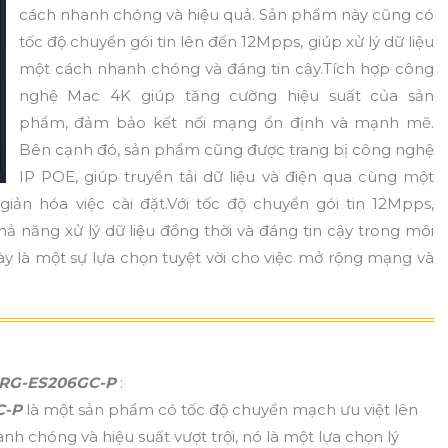
cách nhanh chóng và hiệu quả. Sản phẩm này cũng có
tốc độ chuyển gói tin lên đến 12Mpps, giúp xử lý dữ liệu
một cách nhanh chóng và đáng tin cậy.Tích hợp công
nghệ Mac 4K giúp tăng cường hiệu suất của sản
phẩm, đảm bảo kết nối mạng ổn định và mạnh mẽ.
Bên cạnh đó, sản phẩm cũng được trang bị công nghệ
IP POE, giúp truyền tải dữ liệu và điện qua cùng một
iản hóa việc cài đặt.Với tốc độ chuyển gói tin 12Mpps,
ng xử lý dữ liệu đồng thời và đáng tin cậy trong môi
 là một sự lựa chọn tuyệt vời cho việc mở rộng mạng và
RG-ES206GC-P
:
C-P
là một sản phẩm có tốc độ chuyển mạch ưu việt lên
anh chóng và hiệu suất vượt trội, nó là một lựa chọn lý