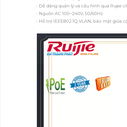
- Dễ dàng quản lý và cấu hình qua Ruijie c
- Nguồn AC 100~240V, 50/60Hz
- Hỗ trợ IEEE802.1Q VLAN, bảo mật giữa c