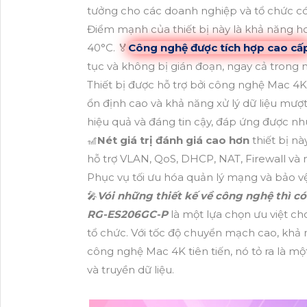
tưởng cho các doanh nghiệp và tổ chức c
Điểm mạnh của thiết bị này là khả năng ho
40°C. ️🏅
Công nghệ được tích hợp cao cấ
tục và không bị gián đoạn, ngay cả trong m
Thiết bị được hỗ trợ bởi công nghệ Mac 4K,
ổn định cao và khả năng xử lý dữ liệu m
hiệu quả và đáng tin cậy, đáp ứng được nhu
🎢
Nét giá trị đánh giá cao hơn
thiết bị n
hỗ trợ VLAN, QoS, DHCP, NAT, Firewall và 
Phục vụ tối ưu hóa quản lý mạng và bảo vệ
🎤
Vói những thiết kế về công nghệ thì c
RG-ES206GC-P
là một lựa chọn ưu việt c
tổ chức. Với tốc độ chuyển mạch cao, khả 
công nghệ Mac 4K tiên tiến, nó tỏ ra là một
và truyền dữ liệu.