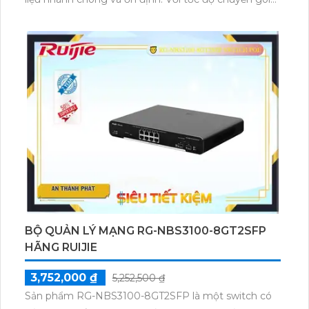
tin 14.88Mpps, sản phẩm này cung cấp hiệu suất cao
và đáng tin cậy trong việc chuyển tải thông tin. Điều
này rất hữu ích khi sử dụng trong các mạng sử dụng
lưu lượng dữ liệu lớn hoặc kết nối nhiều thiết bị cùng
một lúc. Đặc biệt, hai cổng SFP được tích hợp trên
sản phẩm giúp kết nối linh hoạt với các thiết bị khác
nhau. Overall, RG-NBS3100-8GT2SFP-P là một lựa
chọn tuyệt vời cho việc xây dựng mạng LAN tốc độ
cao và ổn định.
BỘ QUẢN LÝ MẠNG RG-NBS3100-8GT2SFP
HÃNG RUIJIE
3,752,000 ₫
5,252,500 ₫
Sản phẩm RG-NBS3100-8GT2SFP là một switch có