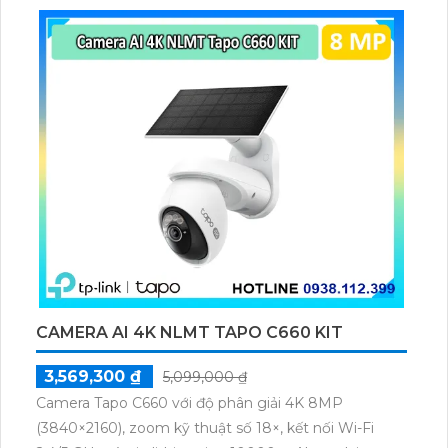
nét.Đặc biệt, camera này còn sử dụng công nghệ
ban đêm Starlight, cho phép bạn quan sát chuyên
sâu vào ban đêm với hình ảnh sắc nét và chi tiết. Sản
phẩm này rất phù hợp để giám sát trong các môi
trường tối và yêu cầu chất lượng hình ảnh cao vào
ban đêm.
CAMERA AI 4K NLMT TAPO C660 KIT
3,569,300 ₫
5,099,000 ₫
Camera Tapo C660 với độ phân giải 4K 8MP
(3840×2160), zoom kỹ thuật số 18×, kết nối Wi-Fi