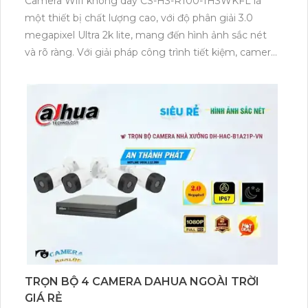
Camera Wifi không dây CS-H3-R100-1H3WKFL là
một thiết bị chất lượng cao, với độ phân giải 3.0
megapixel Ultra 2k lite, mang đến hình ảnh sắc nét
và rõ ràng. Với giải pháp công trình tiết kiệm, camera
này sử dụng công nghệ Hồng Ngoại Smart IR để
giúp quan sát trong điều kiện thiếu sáng, với tầm
quan sát lên đến 30m. Với thiết kế Thân Plastic,
camera này phù hợp cho các công trình xây dựng.
Ngoài ra, camera còn được tích hợp công nghệ IP
Wifi, giúp dễ dàng nâng cấp hệ thống camera hiện
có. Bên cạnh đó, camera còn tích hợp khả năng
Công Nghệ AI, mang đến trải nghiệm giám sát cao
cấp.
TRỌN BỘ 4 CAMERA DAHUA NGOÀI TRỜI
GIÁ RẺ