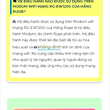
🗨️ HỆ ĐIỀU HÀNH NÀO ĐƯỢC SỬ DỤNG TRÊN
MODUM WIFI MẠNG RG-EW1200 CỦA HÃNG
RUIJIE?
👸 Hệ điều hành được sử dụng trên Modum wifi
mạng RG-EW1200 của Hãng Ruijie là hệ điều
hành Modum, do chính Ruijie phát triển. Hệ điều
hành này được thiết kế đặc biệt để tối ưu hóa
khẳng định
hiệu suất và 📸
tính ổn định của
mạng wifi. Nó cung cấp nhiều tính năng tiện ích
như quản lý tài nguyên, quản lý người dùng và
bảo mật mạng, đáp ứng nhu cầu sử dụng mạng
hiện đại.