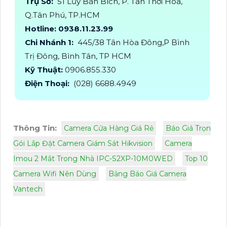
Trụ Sở:
51 Lũy Bán Bích, P. Tân Thới Hòa,
Q.Tân Phú, TP.HCM
Hotline: 0938.11.23.99
Chi Nhánh 1:
445/38 Tân Hòa Đông,P Bình
Trị Đông, Bình Tân, TP HCM
Kỹ Thuật:
0906.855.330
Điện Thoại:
(028) 6688.4949
Thông Tin:
Camera Cửa Hàng Giá Rẻ
Báo Giá Trọn
Gói Lắp Đặt Camera Giám Sát Hikvision
Camera
Imou 2 Mắt Trong Nhà IPC-S2XP-10M0WED
Top 10
Camera Wifi Nên Dùng
Bảng Báo Giá Camera
Vantech