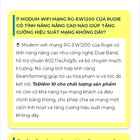
⁉️ MODUM WIFI MẠNG RG-EW1200 CỦA RUIJIE
CÓ TÍNH NĂNG NÂNG CAO NÀO GIÚP TĂNG
CƯỜNG HIỆU SUẤT MẠNG KHÔNG DÂY?
🤴 Modem wifi mạng RG-EW1200 của Ruijie có
tính năng nâng cao như công nghệ Dual-Band,
hỗ trợ chuẩn 802.11ac/n/g/b, và bộ chuyển mạch
lí tưởng. Nó cũng tích hợp tính năng
Beamforming giúp tối ưu hóa phạm vi và tốc độ
kết nối. 📶
Điểm 10 cho chất lượng sản phẩm
nó còn có khả năng tạo mạng khách và điều
chỉnh băng thông, cho phép chia sẻ mạng một
cách linh hoạt và tăng cường hiệu suất mạng
không dây.