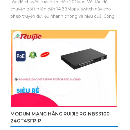
tốc độ chuyển mạch lên đến 20Gbps. Với tốc độ
chuyển gói tin lên đến 14.88Mpps, switch này cho
phép truyền dữ liệu nhanh chóng và hiệu quả. Công
nghệ MAC 8K cung cấp quản lý địa chỉ đa hơn cho
các thiết bị kết nối, giúp cải thiện hiệu suất mạng.
Sản phẩm này cũng trang bị công nghệ tăng tốc độ
chuyển gói tin lên đến 14.88Mpps, nhờ đó, người
dùng có thể truyền dữ liệu một cách nhanh chóng và
ổn định.
MODUM MẠNG HÃNG RUIJIE RG-NBS3100-
24GT4SFP-P