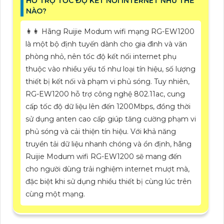
HỖ TRỢ TỐC ĐỘ KẾT NỐI INTERNET NHƯ THẾ
NÀO?
️👩‍👩 Hãng Ruijie Modum wifi mạng RG-EW1200
là một bộ định tuyến dành cho gia đình và văn
phòng nhỏ, nên tốc độ kết nối internet phụ
thuộc vào nhiều yếu tố như loại tín hiệu, số lượng
thiết bị kết nối và phạm vi phủ sóng. Tuy nhiên,
RG-EW1200 hỗ trợ công nghệ 802.11ac, cung
cấp tốc độ dữ liệu lên đến 1200Mbps, đồng thời
sử dụng anten cao cấp giúp tăng cường phạm vi
phủ sóng và cải thiện tín hiệu. Với khả năng
truyền tải dữ liệu nhanh chóng và ổn định, hãng
Ruijie Modum wifi RG-EW1200 sẽ mang đến
cho người dùng trải nghiệm internet mượt mà,
đặc biệt khi sử dụng nhiều thiết bị cùng lúc trên
cùng một mạng.