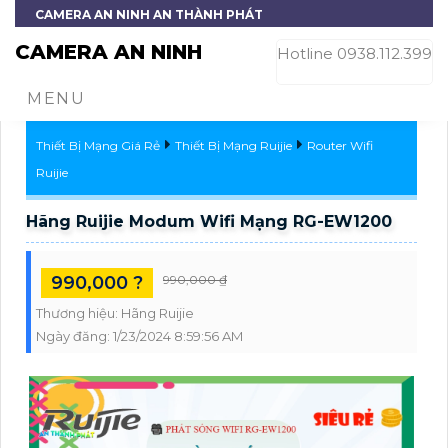
CAMERA AN NINH AN THÀNH PHÁT
CAMERA AN NINH
Hotline 0938.112.399
MENU
Thiết Bị Mạng Giá Rẻ
Thiết Bị Mạng Ruijie
Router Wifi
Ruijie
Hãng Ruijie Modum Wifi Mạng RG-EW1200
990,000 ?
990,000 ₫
Thương hiệu:
Hãng Ruijie
Ngày đăng:
1/23/2024 8:59:56 AM