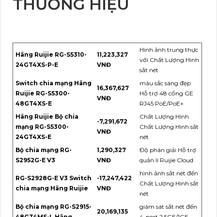
THƯƠNG HIỆU
Hình ảnh trung thực
Hãng Ruijie RG-S5310-
11,223,327
với Chất Lượng Hình
24GT4XS-P-E
VNĐ
sắt nét
Switch chia mạng Hãng
màu sắc sáng đẹp
16,367,627
Ruijie RG-S5300-
Hỗ trợ 48 cổng GE
VNĐ
48GT4XS-E
RJ45 PoE/PoE+
Hãng Ruijie Bộ chia
Chất Lượng Hình
-7,291,672
mạng RG-S5300-
Chất Lượng Hình sắt
VNĐ
24GT4XS-E
nét
Bộ chia mạng RG-
1,290,327
Độ phân giải Hỗ trợ
S2952G-E V3
VNĐ
quản lí Ruijie Cloud
hình ảnh sắt nét đến
RG-S2928G-E V3 Switch
-17,247,422
Chất Lượng Hình sắt
chia mạng Hãng Ruijie
VNĐ
nét
Bộ chia mạng RG-S2915-
giám sát sắt nét đến
20,169,135
48GT4MS-L Hãng
4-port 2.5GE/1GE