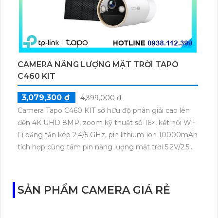
CAMERA NĂNG LƯỢNG MẶT TRỜI TAPO
C460 KIT
3,079,300 ₫
4,399,000 ₫
Camera Tapo C460 KIT sở hữu độ phân giải cao lên
đến 4K UHD 8MP, zoom kỹ thuật số 16×, kết nối Wi-
Fi băng tần kép 2.4/5 GHz, pin lithium-ion 10000mAh
tích hợp cùng tấm pin năng lượng mặt trời 5.2V/2.5W.
Tapo C460 KIT cũng hỗ trợ quan sát ban đêm màu
với cảm biến Starlight, tầm nhìn lên đến 15 m.
SẢN PHẨM CAMERA GIÁ RẺ