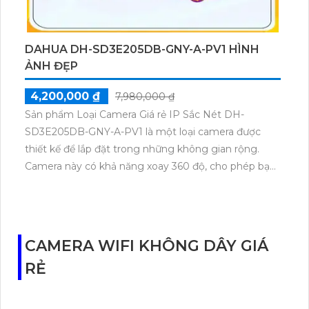
DAHUA DH-SD3E205DB-GNY-A-PV1 HÌNH
ẢNH ĐẸP
4,200,000 ₫
7,980,000 ₫
Sản phẩm Loại Camera Giá rẻ IP Sắc Nét DH-
SD3E205DB-GNY-A-PV1 là một loại camera được
thiết kế để lắp đặt trong những không gian rộng.
Camera này có khả năng xoay 360 độ, cho phép bạn
giám sát toàn bộ không gian một cách dễ dàng. Với
chất lượng hình ảnh 2.0 MP, camera này mang đến
hình ảnh rõ nét và chi tiết.Sản phẩm được tích hợp
công nghệ tiên tiến IP, giúp việc cài đặt và sử dụng
CAMERA WIFI KHÔNG DÂY GIÁ
trở nên dễ dàng. Ngoài ra, camera còn có chức năng
RẺ
xoay zoom, cho phép bạn xem đối tượng từ xa một
cách rõ ràng. Camera cũng có tính năng hồng ngoại
lên đến 50m, giúp quan sát ban đêm với hình ảnh sắc