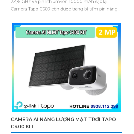
2.4/5 GHz và pin lithium-ion 10000 mAh sạc lại.
Camera Tapo C660 còn được trang bị tấm pin năng
lượng mặt trời 5.2V 2.5W, tích hợp AI phát hiện người,
thú cưng, phương tiện, lưu trữ thẻ microSD tối đa 512
GB.
CAMERA AI NĂNG LƯỢNG MẶT TRỜI TAPO
C400 KIT