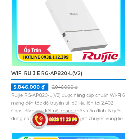
WIFI RUIJIE RG-AP820-L(V2)
5,846,000 ₫
6,046,000 ₫
Ruijie RG-AP820-L(V2) được nâng cấp chuẩn Wi-Fi 6
mang đến tốc độ truyền tải dữ liệu lên tới 2.402
Gbps, đảm bảo kết nối mạnh mẽ và ổn định. Người
dùng có thể tận hưởng trải nghiệm chuyển vùng liền
mạch, duy trì tính liên tục của dịch vụ ngay cả khi di
chuyển trong không gian rộng.