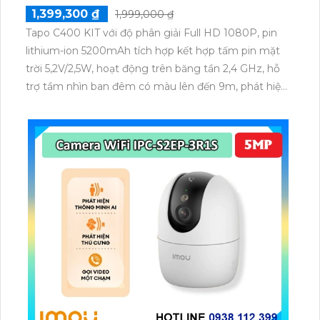
1,399,300 ₫
1,999,000 ₫
Tapo C400 KIT với độ phân giải Full HD 1080P, pin
lithium-ion 5200mAh tích hợp kết hợp tấm pin mặt
trời 5,2V/2,5W, hoạt động trên băng tần 2,4 GHz, hỗ
trợ tầm nhìn ban đêm có màu lên đến 9m, phát hiện
chuyển động và con người bằng AI, đồng thời lưu trữ
dữ liệu qua thẻ microSD lên đến 512GB.