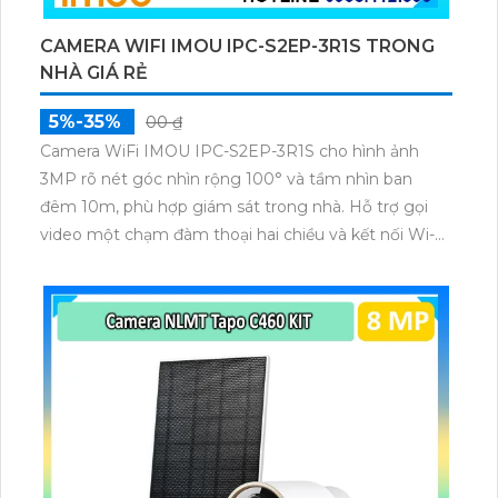
CAMERA WIFI IMOU IPC-S2EP-3R1S TRONG
NHÀ GIÁ RẺ
5%-35%
00 ₫
Camera WiFi IMOU IPC-S2EP-3R1S cho hình ảnh
3MP rõ nét góc nhìn rộng 100° và tầm nhìn ban
đêm 10m, phù hợp giám sát trong nhà. Hỗ trợ gọi
video một chạm đàm thoại hai chiều và kết nối Wi-Fi
ổn định giúp quan sát từ xa. Lưu trữ linh hoạt qua thẻ
microSD tối đa 256GB hoặc lưu đám mây dễ lắp đặt
cho gia đình và văn phòng nhỏ.