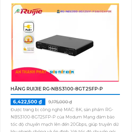
HÃNG RUIJIE RG-NBS3100-8GT2SFP-P
6,422,500 ₫
9,175,000 ₫
Được trang bị công nghệ MAC: 8K, sản phẩm RG-
NBS3100-8GT2SFP-P của Modum Mạng đảm bảo
tốc độ chuyển mạch lên đến 20Gbps, giúp truyền dữ
liệu nhanh chóng và ổn định. Với tốc độ chuyển gói