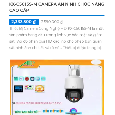
và ngân sách của nhiều người tiêu dùng.
KX-C5015S-M CAMERA AN NINH CHỨC NĂNG
Tuy
CAO CẤP
2,333,500 ₫
3,590,000 ₫
Thiết Bị Camera Công Nghệ HD KX-C5015S-M là một
sản phẩm hàng đầu trong lĩnh vực bảo mật và giám
sát. Với độ phân giải HD cao, nó cho phép bạn quan
sát hình ảnh chi tiết và rõ nét. Thiết bị được trang bị
công nghệ tiên tiến, bao gồm khả năng quay đêm,
chống nước và chống bụi, giúp cho việc giám sát trở
nên hiệu quả nhất trong mọi điều kiện thời tiết. Đặc
biệt, sản phẩm này còn được tích hợp với các tính
năng thông minh như nhận diện khuôn mặt và phát
hiện chuyển động, mang lại sự an toàn tuyệt đối. Dễ
dàng cài đặt và sử dụng, KX-C5015S-M sẽ là giải pháp
tuyệt vời cho việc nâng cao độ bảo mật và an ninh
cho gia đình hoặc doanh nghiệp của bạn.