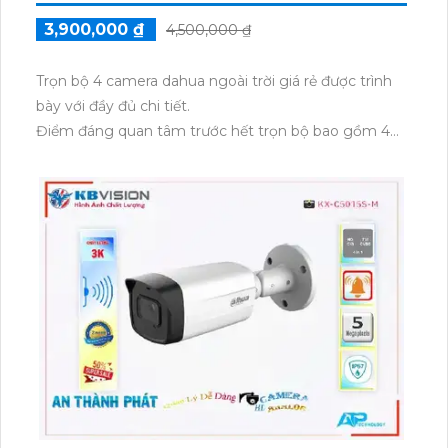
3,900,000 ₫
4,500,000 ₫
Trọn bộ 4 camera dahua ngoài trời giá rẻ được trình
bày với đầy đủ chi tiết.
Điểm đáng quan tâm trước hết trọn bộ bao gồm 4
camera dahua, được thiết kế để sử dụng ngoài trời
với khả năng chống nước, chống bụi và chịu được
các điều kiện thời tiết khắc nghiệt. Đặc biệt, trọn bộ
này được tích hợp công nghệ AHD, CVI, TVI, BCS
truyền dẫn hình ảnh và âm thanh trên cáp đồng trục.
Công nghệ được tích hợp cao cấp cho phép cài đặt
và sử dụng trọn bộ với nhiều loại thiết bị và hệ thống
khác nhau. Hình ảnh và âm thanh truyền qua cáp
đồng trục trên các camera dahua trong trọn bộ đều
có chất lượng không đổi, không bị mờ hay gãy, Hoàn
toàn tin cậy hiển thị rõ nét và chân thực. trọn bộ
cũng được bán với mức giá rẻ, phù hợp với nhu cầu