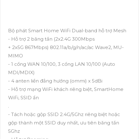
Bộ phát Smart Home WiFi Dual-band hỗ trợ Mesh
- Hỗ trợ 2 băng tần (2x2.4G 300Mbps
+ 2x5G 867Mbps) 802.11a/b/g/n/ac/ac Wave2, MU-
MIMO
- 1 cổng WAN 10/100, 3 cổng LAN 10/100 (Auto
MDI/MDIX)
- 4 anten liền đẳng hướng (ommi) x 5dBi
- Hỗ trợ mạng WiFi khách riêng biệt, SmartHome
WiFi, SSID ẩn
.
- Tách hoặc gộp SSID 2.4G/5Ghz riêng biệt hoặc
gộp thành một SSID duy nhất, ưu tiên băng tần
5Ghz