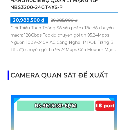
HÃNG RUIJIE BỘ QUẢN LÝ MẠNG RG-
NBS3200-24GT4XS-P
20,989,500 ₫
29,985,000 ₫
Giới Thiệu Theo Thông Số sản phẩm Tốc độ chuyển
mạch: 128Gbps Tốc độ chuyển gói tin 95.24Mpps
Nguồn 100V-240V AC Công Nghệ IP POE Trang Bị
Tốc độ chuyển gói tin 95.24Mpps Của Modum Mạng
RG-NBS3200-24GT4XS-P.Sản phẩm RG-NBS3200-
24GT4XS-P của Modum Mạng là một công nghệ
mạng tiên tiến với tốc độ chuyển mạch lên đến
CAMERA QUAN SÁT ĐỀ XUẤT
128Gbps. Sản phẩm này cũng có tốc độ chuyển gói
tin 95.24Mpps, đảm bảo việc chuyển đổi gói tin
nhanh chóng và hiệu quả.Với nguồn điện 100V-240V
AC, người dùng có thể sử dụng sản phẩm này ở mọi
nơi trên thế giới mà không phải lo lắng về cung cấp
điện.Công nghệ IP POE cũng được tích hợp trong
sản phẩm này. IP POE cho phép truyền tải nguồn
điện và dữ liệu qua cùng một cáp đồng thời, giúp