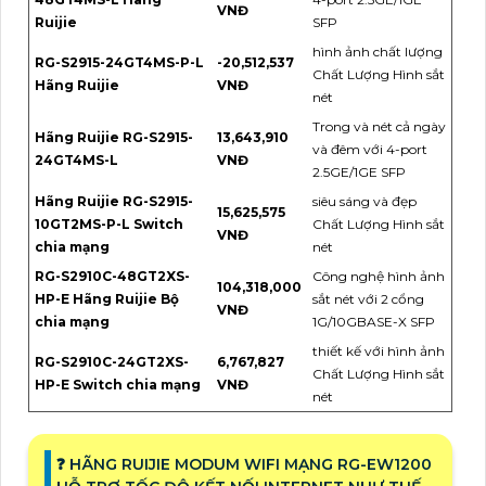
VNĐ
Ruijie
SFP
hình ảnh chất lượng
RG-S2915-24GT4MS-P-L
-20,512,537
Chất Lượng Hình sắt
Hãng Ruijie
VNĐ
nét
Trong và nét cả ngày
Hãng Ruijie RG-S2915-
13,643,910
và đêm với 4-port
24GT4MS-L
VNĐ
2.5GE/1GE SFP
Hãng Ruijie RG-S2915-
siêu sáng và đẹp
15,625,575
10GT2MS-P-L Switch
Chất Lượng Hình sắt
VNĐ
chia mạng
nét
RG-S2910C-48GT2XS-
Công nghệ hình ảnh
104,318,000
HP-E Hãng Ruijie Bộ
sắt nét với 2 cổng
VNĐ
chia mạng
1G/10GBASE-X SFP
thiết kế với hình ảnh
RG-S2910C-24GT2XS-
6,767,827
Chất Lượng Hình sắt
HP-E Switch chia mạng
VNĐ
nét
❓ HÃNG RUIJIE MODUM WIFI MẠNG RG-EW1200