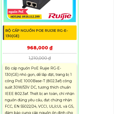
BỘ CẤP NGUỒN POE RUIJIE RG-E-
130(GE)
968,000 ₫
1,210,000 ₫
Bộ cấp nguồn PoE Ruijie RG-E-
130(GE) nhỏ gọn, dễ lắp đặt, trang bị 1
cổng PoE 1000Base-T (802.3af) công
suất 30W/53V DC, tương thích chuẩn
IEEE 802.3af. Thiết bị an toàn, chỉ nhận
nguồn đúng yêu cầu, đạt chứng nhận
FCC, EN 55022/24, VCCI, UL/cUL và GS,
đảm bảo cung cấp nguồn ổn định cho