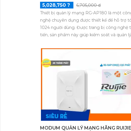
5,028,750 ?
6,705,000 d
Thiết bị quản lý mạng RG-AP180 là một côn
nghệ chuyên dụng được thiết kế để hỗ trợ tố
1024 người dùng. Được trang bị công nghệ t
tiến, sản phẩm này giúp kiểm soát và quản l
liệu mạng hiệu quả. Với khả năng xử lý cao, 
thể hỗ trợ đồng thời nhiều người dùng tron
mạng lưới. Sự kết hợp giữa công nghệ và hi
suất cao giúp RG-AP180 trở thành một lựa 
lý tưởng cho việc quản lý mạng trong các d
nghiệp, tổ chức hoặc nhà riêng với nhu cầu 
dụng lớn.
MODUM QUẢN LÝ MẠNG HÃNG RUIJIE