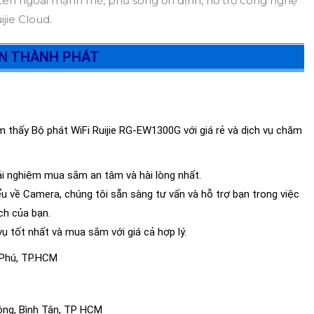
g-ten ngoài mạnh mẽ, phủ sóng ổn định, hỗ trợ công nghệ
jie Cloud.
AN THÀNH PHÁT
m thấy Bộ phát WiFi Ruijie RG-EW1300G với giá rẻ và dịch vụ chăm
i nghiệm mua sắm an tâm và hài lòng nhất.
ểu về Camera, chúng tôi sẵn sàng tư vấn và hỗ trợ bạn trong việc
ch của bạn.
ụ tốt nhất và mua sắm với giá cả hợp lý.
n Phú, TP.HCM
ông, Bình Tân, TP HCM