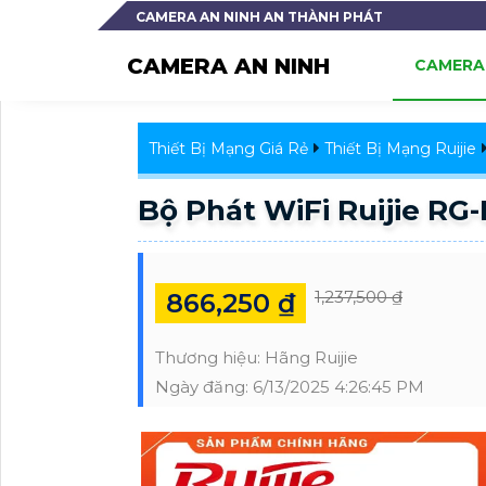
CAMERA AN NINH AN THÀNH PHÁT
CAMERA AN NINH
CAMERA 
Thiết Bị Mạng Giá Rẻ
Thiết Bị Mạng Ruijie
Bộ Phát WiFi Ruijie R
1,237,500 ₫
866,250 ₫
Thương hiệu:
Hãng Ruijie
Ngày đăng:
6/13/2025 4:26:45 PM