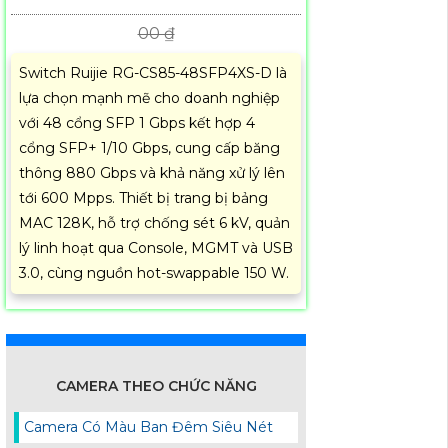
00 ₫
Switch Ruijie RG-CS85-48SFP4XS-D là
lựa chọn mạnh mẽ cho doanh nghiệp
với 48 cổng SFP 1 Gbps kết hợp 4
cổng SFP+ 1/10 Gbps, cung cấp băng
thông 880 Gbps và khả năng xử lý lên
tới 600 Mpps. Thiết bị trang bị bảng
MAC 128K, hỗ trợ chống sét 6 kV, quản
lý linh hoạt qua Console, MGMT và USB
3.0, cùng nguồn hot-swappable 150 W.
CAMERA THEO CHỨC NĂNG
Camera Có Màu Ban Đêm Siêu Nét