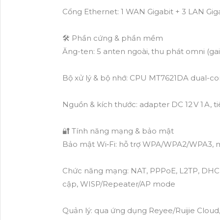
Cổng Ethernet: 1 WAN Gigabit + 3 LAN Gig
🛠️ Phần cứng & phần mềm
Ăng-ten: 5 anten ngoài, thu phát omni (gain
Bộ xử lý & bộ nhớ: CPU MT7621DA dual-co
Nguồn & kích thước: adapter DC 12 V 1 A, 
🔐 Tính năng mạng & bảo mật
Bảo mật Wi‑Fi: hỗ trợ WPA/WPA2/WPA3, 
Chức năng mạng: NAT, PPPoE, L2TP, DHCP
cập, WISP/Repeater/AP mode
Quản lý: qua ứng dụng Reyee/Ruijie Cloud, 