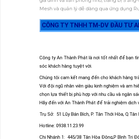
gia đình và văn phòng nhỏ, trang bị 5 ăn
Mesh và quản lý dễ dàng qua ứng dụng Rui
CÔNG TY TNHH TM-DV ĐẦU TƯ 
Công ty An Thành Phát là nơi tốt nhất để bạn tì
sóc khách hàng tuyệt vời.
Chúng tôi cam kết mang đến cho khách hàng trả
Với đội ngũ nhân viên giàu kinh nghiệm và am hi
chọn lựa thiết bị phù hợp với nhu cầu và ngân sá
Hãy đến với An Thành Phát để trải nghiệm dịch v
Trụ Sở:
51 Lũy Bán Bích, P. Tân Thới Hòa, Q.Tâ
Hotline: 0938.11.23.99
Chi Nhánh 1:
445/38 Tân Hòa Đông,P Bình Trị Đ