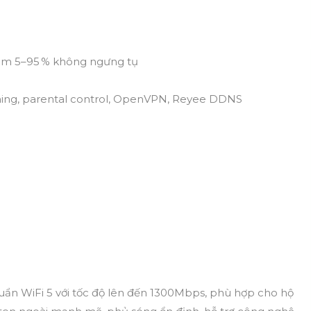
ộ ẩm 5–95 % không ngưng tụ
ming, parental control, OpenVPN, Reyee DDNS
uẩn WiFi 5 với tốc độ lên đến 1300Mbps, phù hợp cho hộ