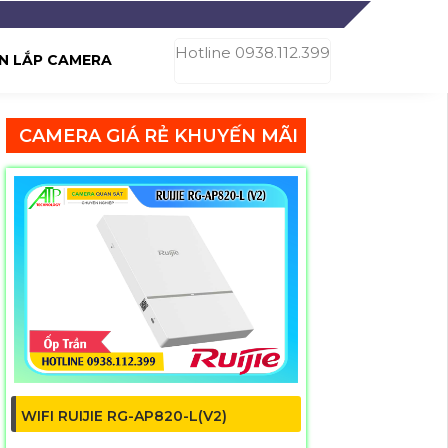
Hotline 0938.112.399
N LẮP CAMERA
CAMERA GIÁ RẺ KHUYẾN MÃI
WIFI RUIJIE RG-AP820-L(V2)