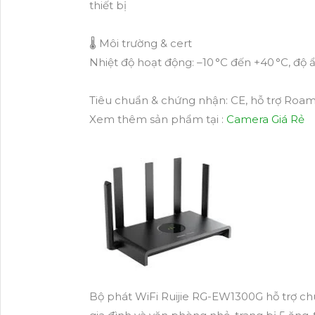
thiết bị
🌡️ Môi trường & cert
Nhiệt độ hoạt động: –10 °C đến +40 °C, đ
Tiêu chuẩn & chứng nhận: CE, hỗ trợ Roa
Xem thêm sản phẩm tại :
Camera Giá Rẻ
Bộ phát WiFi Ruijie RG-EW1300G hỗ trợ ch