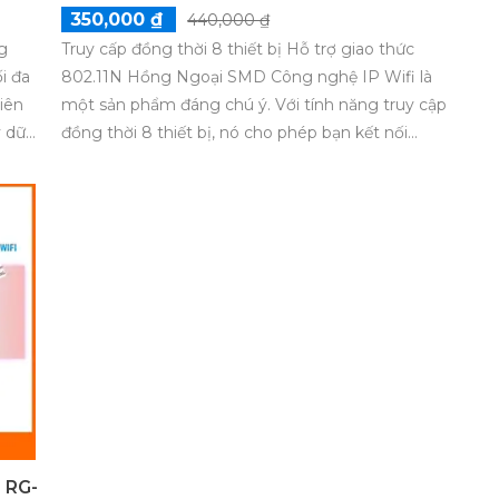
350,000 ₫
440,000 ₫
g
Truy cấp đồng thời 8 thiết bị Hỗ trợ giao thức
i đa
802.11N Hồng Ngoại SMD Công nghệ IP Wifi là
iên
một sản phẩm đáng chú ý. Với tính năng truy cập
ý dữ
đồng thời 8 thiết bị, nó cho phép bạn kết nối
nó có
nhanh chóng và ổn định với nhiều thiết bị cùng
g một
lúc. Hỗ trợ giao thức 802.11N, nó cung cấp tốc độ
ệu
cao và độ phủ sóng rộng. Với công nghệ hồng
chọn
ngoại SMD, sản phẩm đảm bảo hình ảnh chất
oanh
lượng cao và quan sát ban đêm. Với công nghệ
sử
IP Wifi, bạn có thể quản lý và kiểm soát từ xa. Sản
phẩm này thuộc dòng RG-EW300 PRO của Bộ
Quản Lý Mạng.
 RG-