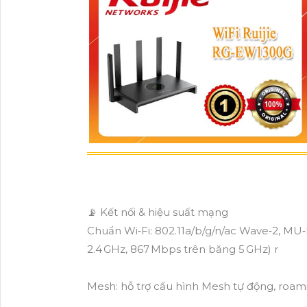
📡 Kết nối & hiệu suất mạng
Chuẩn Wi‑Fi: 802.11a/b/g/n/ac Wave‑2, M
2.4 GHz, 867 Mbps trên băng 5 GHz) r
Mesh: hỗ trợ cấu hình Mesh tự động, roami