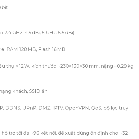
abit
 2.4 GHz: 4.5 dBi, 5 GHz: 5.5 dBi)
re, RAM 128 MB, Flash 16 MB
tiêu thụ < 12 W, kích thước ~230×130×30 mm, nặng ~0.29 kg
mạng khách, SSID ẩn
, DDNS, UPnP, DMZ, IPTV, OpenVPN, QoS, bộ lọc truy
hỗ trợ tối đa ~96 kết nối, đề xuất dùng ổn định cho ~32