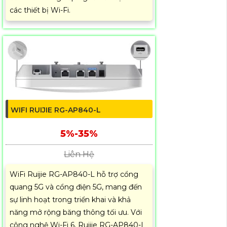
các thiết bị Wi-Fi.
WIFI RUIJIE RG-AP840-L
5%-35%
Liên Hệ
WiFi Ruijie RG-AP840-L hỗ trợ cổng
quang 5G và cổng điện 5G, mang đến
sự linh hoạt trong triển khai và khả
năng mở rộng băng thông tối ưu. Với
công nghệ Wi-Fi 6, Ruijie RG-AP840-L