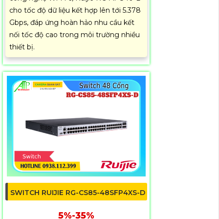
cho tốc độ dữ liệu kết hợp lên tới 5.378
Gbps, đáp ứng hoàn hảo nhu cầu kết
nối tốc độ cao trong môi trường nhiều
thiết bị.
SWITCH RUIJIE RG-CS85-48SFP4XS-D
5%-35%