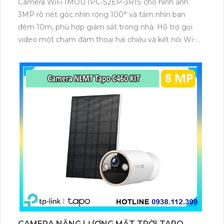
Camera WiFi IMOU IPC-S2EP-3R1S cho hình ảnh
3MP rõ nét góc nhìn rộng 100° và tầm nhìn ban
đêm 10m, phù hợp giám sát trong nhà. Hỗ trợ gọi
video một chạm đàm thoại hai chiều và kết nối Wi-Fi
ổn định giúp quan sát từ xa. Lưu trữ linh hoạt qua thẻ
microSD tối đa 256GB hoặc lưu đám mây dễ lắp đặt
cho gia đình và văn phòng nhỏ.
CAMERA NĂNG LƯỢNG MẶT TRỜI TAPO