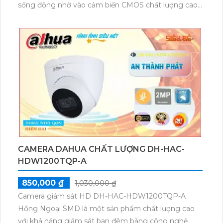
sống động nhờ vào cảm biến CMOS chất lượng cao
và khả năng xem ban đêm với hồng ngoại lên tới
30m. Chất lượng hình ảnh 8.0 MP giúp phân biệt
người dễ dàng. Đặc biệt, tính năng Starlight cải thiện
khả năng quan sát trong điều kiện ánh sáng yếu và
tạo nên những hình ảnh chất lượng tuyệt vời.
CAMERA DAHUA CHẤT LƯỢNG DH-HAC-
HDW1200TQP-A
850,000 ₫
1,030,000 ₫
Camera giám sát HD DH-HAC-HDW1200TQP-A
Hồng Ngoại SMD là một sản phẩm chất lượng cao
với khả năng giám sát ban đêm bằng công nghệ