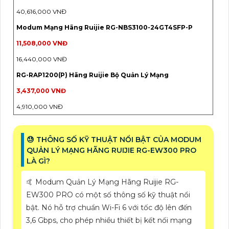
40,616,000 VNĐ
Modum Mạng Hãng Ruijie RG-NBS3100-24GT4SFP-P
11,508,000 VNĐ
16,440,000 VNĐ
RG-RAP1200(P) Hãng Ruijie Bộ Quản Lý Mạng
3,437,000 VNĐ
4,910,000 VNĐ
😓 THÔNG SỐ KỸ THUẬT NỔI BẬT CỦA MODUM
QUẢN LÝ MẠNG HÃNG RUIJIE RG-EW300 PRO
LÀ GÌ?
🤙 Modum Quản Lý Mạng Hãng Ruijie RG-
EW300 PRO có một số thông số kỹ thuật nổi
bật. Nó hỗ trợ chuẩn Wi-Fi 6 với tốc độ lên đến
3,6 Gbps, cho phép nhiều thiết bị kết nối mạng