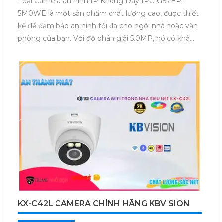
Loại Camera an ninh IP Không Dây IPC-GS7EP-
5M0WE là một sản phẩm chất lượng cao, được thiết
kế để đảm bảo an ninh tối đa cho ngôi nhà hoặc văn
phòng của bạn. Với độ phân giải 5.0MP, nó có khả
năng ghi lại hình ảnh sắc nét và chi tiết, đem lại trải
nghiệm giám sát tốt nhất cho bạn. Thiết bị này cũng
đi kèm với chức năng không dây, giúp bạn dễ dàng
cài đặt và sử dụng. Bên cạnh đó, nó còn tích hợp
công nghệ tiên tiến như đèn hồng ngoại, cảm biến
chuyển động và hỗ trợ kết nối qua thiết bị di động.
Sản phẩm có thiết kế hiện đại, nhỏ gọn và chống
nước, cho phép bạn lắp đặt này bên trong hoặc bên
ngoài không gian. Camera an ninh IP IPC-GS7EP-
5M0WE là một lựa chọn lý tưởng để bảo vệ và giám
sát tài sản của bạn.
KX-C42L CAMERA CHÍNH HÃNG KBVISION