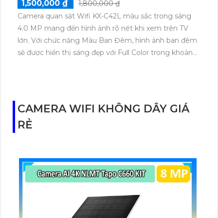
1,500,000 ₫
1,800,000 ₫
Camera quan sát Wifi KX-C42L màu sắc trong sáng
4.0 MP mang đến hình ảnh rõ nét khi xem trên TV
lớn. Với chức năng Màu Ban Đêm, hình ảnh ban đêm
sẽ được hiển thị sáng đẹp với Full Color trong khoảng
cách 30m, phục vụ việc giám sát chuyên nghiệp.
Được thiết kế Dome Plastic, camera này có cảm biến
AI phát hiện chuyển động người. Sử dụng công nghệ
IP Wifi, hình ảnh truyền đạt trung thực. Camera còn
CAMERA WIFI KHÔNG DÂY GIÁ
có chức năng báo động và đèn chớp, cùng khả năng
RẺ
ghi âm và phát âm thanh. Dễ dàng lắp đặt trong nhà,
phù hợp cho văn phòng, gia đình, shop, cửa hàng.
Ánh sáng kép giúp camera giám sát ban đêm với
hình ảnh đen trắng hoặc màu sắc.