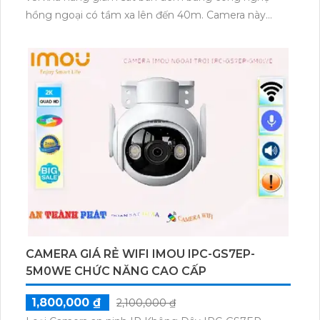
hồng ngoại có tầm xa lên đến 40m. Camera này
được thiết kế dạng dome kim loại, rất thích hợp để
lắp đặt trong văn phòng. Đặc biệt, camera này có
khả năng sử dụng công nghệ AHD CVI TVI BCS,
giúp tái tạo hình ảnh và âm thanh rõ ràng trên cáp
đồng trục. Chức năng thu âm ưu việt là một điểm nổi
bật của sản phẩm này và nó cũng tương thích với
hồng ngoại SMD. Để hoàn thiện hệ thống giám sát,
bạn có thể kết nối camera này với đầu ghi để có thể
ghi lại và theo dõi.
CAMERA GIÁ RẺ WIFI IMOU IPC-GS7EP-
5M0WE CHỨC NĂNG CAO CẤP
1,800,000 ₫
2,100,000 ₫