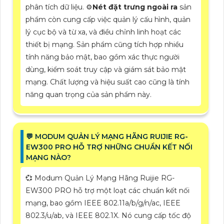
phân tích dữ liệu. ⚙
Nét đặt trưng ngoài ra
sản
phẩm còn cung cấp việc quản lý cấu hình, quản
lý cục bộ và từ xa, và điều chỉnh linh hoạt các
thiết bị mạng. Sản phẩm cũng tích hợp nhiều
tính năng bảo mật, bao gồm xác thực người
dùng, kiểm soát truy cập và giám sát bảo mật
mạng. Chất lượng và hiệu suất cao cũng là tính
năng quan trọng của sản phẩm này.
️💬 MODUM QUẢN LÝ MẠNG HÃNG RUIJIE RG-
EW300 PRO HỖ TRỢ NHỮNG CHUẨN KẾT NỐI
MẠNG NÀO?
💞 Modum Quản Lý Mạng Hãng Ruijie RG-
EW300 PRO hỗ trợ một loạt các chuẩn kết nối
mạng, bao gồm IEEE 802.11a/b/g/n/ac, IEEE
802.3/u/ab, và IEEE 802.1X. Nó cung cấp tốc độ