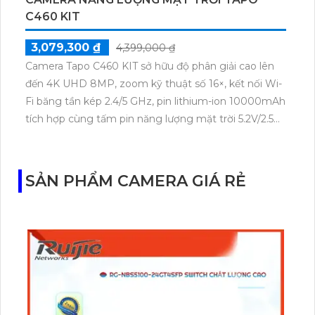
C460 KIT
3,079,300 ₫
4,399,000 ₫
Camera Tapo C460 KIT sở hữu độ phân giải cao lên
đến 4K UHD 8MP, zoom kỹ thuật số 16×, kết nối Wi-
Fi băng tần kép 2.4/5 GHz, pin lithium-ion 10000mAh
tích hợp cùng tấm pin năng lượng mặt trời 5.2V/2.5W.
Tapo C460 KIT cũng hỗ trợ quan sát ban đêm màu
với cảm biến Starlight, tầm nhìn lên đến 15 m.
SẢN PHẨM CAMERA GIÁ RẺ