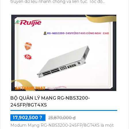
truyền dữ liệu nhanh chóng và liên tục. Tốc độ
chuyển gói tin đạt 130.95Mpps, giúp đảm bảo sự
đáng tin cậy và hiệu suất cao.Điều kiện nguồn điện
của sản phẩm từ 100V đến 240V AC, đáp ứng nhu
cầu sử dụng ở nhiều quốc gia và khu vực khác nhau.
Công nghệ trang bị giúp sản phẩm đạt tốc độ
chuyển gói tin 130.95Mpps, tăng cường hiệu suất và
tối ưu hóa việc truyền tải dữ liệu.Modum Mạng RG-
NBS3200-48GT4XS là lựa chọn lý tưởng cho các
công ty và tổ chức có nhu cầu kết nối mạng cao cấp.
Thiết bị này không chỉ đáp ứng nhu cầu về tốc độ và
hiệu suất, mà còn mang đến sự tin cậy và ổn định
trong việc truyền tải dữ liệu.
BỘ QUẢN LÝ MẠNG RG-NBS3200-
24SFP/8GT4XS
17,902,500 ?
23,870,000 ₫
Modum Mạng RG-NBS3200-24SFP/8GT4XS là một