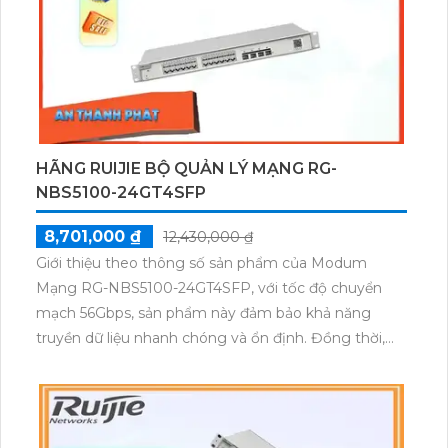
HÃNG RUIJIE BỘ QUẢN LÝ MẠNG RG-
NBS5100-24GT4SFP
8,701,000 ₫
12,430,000 ₫
Giới thiệu theo thông số sản phẩm của Modum
Mạng RG-NBS5100-24GT4SFP, với tốc độ chuyển
mạch 56Gbps, sản phẩm này đảm bảo khả năng
truyền dữ liệu nhanh chóng và ổn định. Đồng thời,
tốc độ chuyển gói tin là 42Mpps, giúp xử lý một
lượng lớn các gói tin mỗi giây, đảm bảo hiệu suất cao
trong việc chuyển tiếp dữ liệu.Sản phẩm được trang
bị công nghệ tiên tiến, giúp tăng cường khả năng xử