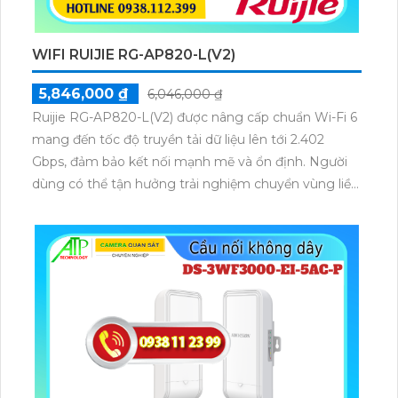
phẩm này là sự lựa chọn tuyệt vời cho các doanh
nghiệp muốn nâng cấp và tối ưu hóa mạng của
WIFI RUIJIE RG-AP820-L(V2)
mình.
5,846,000 ₫
6,046,000 ₫
Ruijie RG-AP820-L(V2) được nâng cấp chuẩn Wi-Fi 6
mang đến tốc độ truyền tải dữ liệu lên tới 2.402
Gbps, đảm bảo kết nối mạnh mẽ và ổn định. Người
dùng có thể tận hưởng trải nghiệm chuyển vùng liền
mạch, duy trì tính liên tục của dịch vụ ngay cả khi di
chuyển trong không gian rộng.