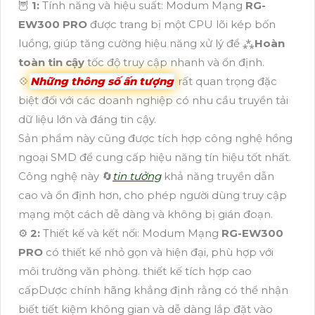
🦉
1:
Tính năng và hiệu suất: Modum Mạng
RG-
EW300 PRO
được trang bị một CPU lõi kép bốn
luồng, giúp tăng cường hiệu năng xử lý để ⁂
Hoàn
toàn tin cậy
tốc độ truy cập nhanh và ổn định.
💠
Những thông số ấn tượng
rất quan trọng đặc
biệt đối với các doanh nghiệp có nhu cầu truyền tải
dữ liệu lớn và đáng tin cậy.
Sản phẩm này cũng được tích hợp công nghệ hồng
ngoại SMD để cung cấp hiệu năng tín hiệu tốt nhất.
Công nghệ này 🔄
tin tưởng
khả năng truyền dẫn
cao và ổn định hơn, cho phép người dùng truy cập
mạng một cách dễ dàng và không bị gián đoạn.
⚙
2:
Thiết kế và kết nối: Modum Mạng
RG-EW300
PRO
có thiết kế nhỏ gọn và hiện đại, phù hợp với
môi trường văn phòng. thiết kế tích hợp cao
cấpDược chính hãng khẳng định rằng có thể nhận
biết tiết kiệm không gian và dễ dàng lắp đặt vào