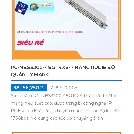
lý cũng như hiệu suất của mạng. Nguồn điện sử
dụng từ 100V đến 240V AC, mang lại tính linh hoạt
và tiện lợi trong việc sử dụng sản phẩm này.Đặc biệt,
Modum Mạng RG-NBS5100-24GT4SFP còn được
trang bị tính năng tốc độ chuyển gói tin 42Mpps,
đảm bảo việc truyền hàng loạt số lượng lớn các gói
tin một cách mượt mà và không gặp trục trặc. Tính
năng này đáng chú ý khi xử lý các ứng dụng yêu cầu
băng thông lớn và đáp ứng được nhu cầu sử dụng
RG-NBS3200-48GT4XS-P HÃNG RUIJIE BỘ
mạng của người dùng.
QUẢN LÝ MẠNG
38,156,250 ?
50,875,000 ₫
Sản phẩm RG-NBS3200-48GT4XS-P là một thiết bị
mạng hiệu suất cao, được trang bị công nghệ IP
POE và có khả năng chuyển mạch với tốc độ lên đến
176Gbps. Nó cung cấp tốc độ chuyển gói tin
130.95Mpps, đảm bảo truyền dữ liệu một cách nhanh
chóng và ổn định.Với tính năng IP POE, thiết bị này