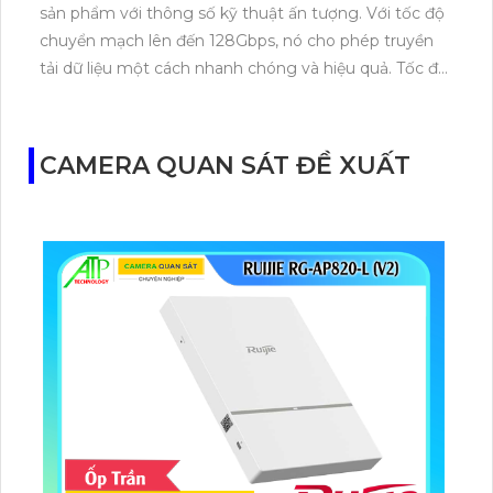
sản phẩm với thông số kỹ thuật ấn tượng. Với tốc độ
chuyển mạch lên đến 128Gbps, nó cho phép truyền
tải dữ liệu một cách nhanh chóng và hiệu quả. Tốc độ
chuyển gói tin lên đến 95.24Mpps, sản phẩm này
đảm bảo hiệu suất cao trong việc xử lý dữ liệu.Sản
phẩm cung cấp nguồn điện từ 100V đến 240V AC,
CAMERA QUAN SÁT ĐỀ XUẤT
giúp tương thích với nhiều nguồn điện khác nhau.
Công nghệ trang bị cho tốc độ chuyển gói tin
95.24Mpps, tiết kiệm thời gian xử lý dữ liệu và tăng
hiệu suất mạng.Với 24 cổng SFP và 8 cổng GT4XS,
sản phẩm này cung cấp khả năng kết nối linh hoạt và
đa dạng. Cổng SFP hỗ trợ các giao diện quang và
cổng GT4XS hỗ trợ các giao diện Ethernet, cho phép
kết nối với nhiều thiết bị khác nhau trong
mạng.Modum Mạng RG-NBS3200-24SFP/8GT4XS là
một giải pháp mạng mạnh mẽ và đáng tin cậy, đáp
ứng các yêu cầu về tốc độ chuyển mạch, tốc độ
chuyển gói tin và khả năng kết nối linh hoạt. Sản