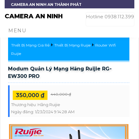
CAMERA AN NINH AN THÀNH PHÁT
CAMERA AN NINH
Hotline 0938.112.399
MENU
Thiết Bị Mạng Giá Rẻ
Thiết Bị Mạng Ruijie
Router Wifi
Ruijie
Modum Quản Lý Mạng Hãng Ruijie RG-
EW300 PRO
350,000 ₫
440,000 ₫
Thương hiệu:
Hãng Ruijie
Ngày đăng:
1/23/2024 9:14:28 AM