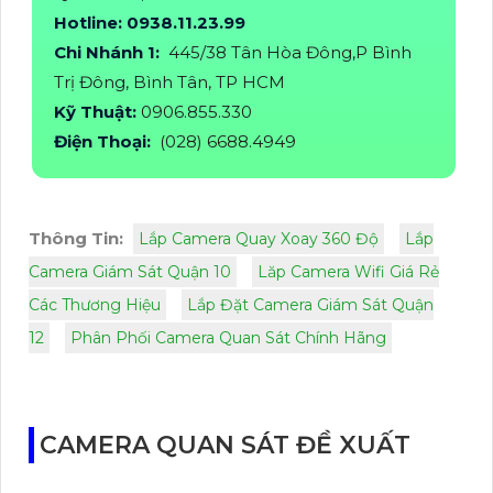
Hotline: 0938.11.23.99
Chi Nhánh 1:
445/38 Tân Hòa Đông,P Bình
Trị Đông, Bình Tân, TP HCM
Kỹ Thuật:
0906.855.330
Điện Thoại:
(028) 6688.4949
Thông Tin:
Lắp Camera Quay Xoay 360 Độ
Lắp
Camera Giám Sát Quận 10
Lăp Camera Wifi Giá Rẻ
Các Thương Hiệu
Lắp Đặt Camera Giám Sát Quận
12
Phân Phối Camera Quan Sát Chính Hãng
CAMERA QUAN SÁT ĐỀ XUẤT