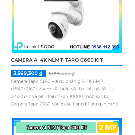
CAMERA AI 4K NLMT TAPO C660 KIT
3,569,300 ₫
5,099,000 ₫
Camera Tapo C660 với độ phân giải 4K 8MP
(3840×2160), zoom kỹ thuật số 18×, kết nối Wi-Fi
2.4/5 GHz và pin lithium-ion 10000 mAh sạc lại.
Camera Tapo C660 còn được trang bị tấm pin năng
lượng mặt trời 5.2V 2.5W, tích hợp AI phát hiện người,
thú cưng, phương tiện, lưu trữ thẻ microSD tối đa 512
GB.