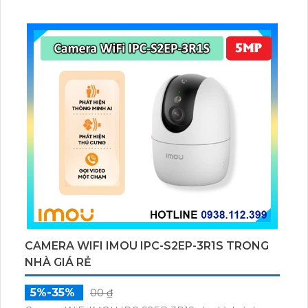
chuyển động và con người bằng AI, đồng thời lưu trữ
dữ liệu qua thẻ microSD lên đến 512GB.
CAMERA WIFI IMOU IPC-S2EP-3R1S TRONG
NHÀ GIÁ RẺ
5%-35%
00 ₫