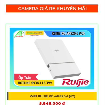
CAMERA GIÁ RẺ KHUYẾN MÃI
WIFI RUIJIE RG-AP820-L(V2)
5,846,000 ₫