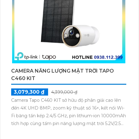
CAMERA NĂNG LƯỢNG MẶT TRỜI TAPO
C460 KIT
3,079,300 ₫
4,399,000 ₫
Camera Tapo C460 KIT sở hữu độ phân giải cao lên
đến 4K UHD 8MP, zoom kỹ thuật số 16×, kết nối Wi-
Fi băng tần kép 2.4/5 GHz, pin lithium-ion 10000mAh
tích hợp cùng tấm pin năng lượng mặt trời 5.2V/2.5W.
Tapo C460 KIT cũng hỗ trợ quan sát ban đêm màu
với cảm biến Starlight, tầm nhìn lên đến 15 m.