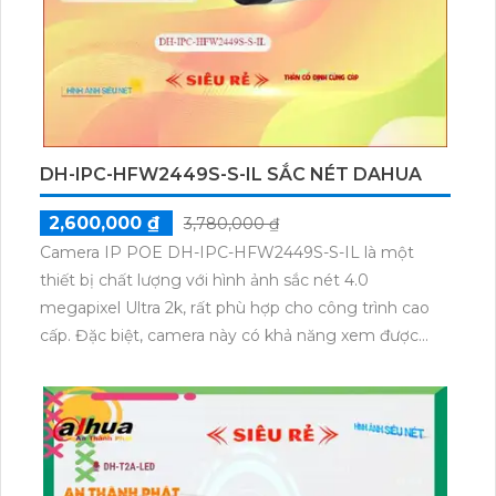
DH-IPC-HFW2449S-S-IL SẮC NÉT DAHUA
2,600,000 ₫
3,780,000 ₫
Camera IP POE DH-IPC-HFW2449S-S-IL là một
thiết bị chất lượng với hình ảnh sắc nét 4.0
megapixel Ultra 2k, rất phù hợp cho công trình cao
cấp. Đặc biệt, camera này có khả năng xem được
màu ban đêm, với khoảng cách 30m, đảm bảo giám
sát hiệu quả trong điều kiện thiếu sáng. Với thiết kế
của nó, camera bullet này là lựa chọn tốt cho việc sử
dụng ngoài trời với thân kim loại chắc chắn. Được
tích hợp công nghệ IP POE tiên tiến, dễ dàng kết nối