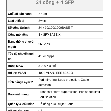
24 cổng + 4 SFP
Chế độ bảo hành
2 năm
Loại thiết bị
Switch
Số cổng Switch
24 x 10/100/1000BASE-T
Cổng mở rộng
4 x SFP BASE-X
Băng thông chuyển
56 Gbps
mạch
Tốc độ chuyển gói
41.76 Mpps
tin
Bảng MAC
8.000 địa chỉ
Hỗ trợ VLAN
4094 VLAN, IEEE 802.1Q
Port mirroring, Loop protection, Cable
Tính năng Layer 2
detection
Broadcast storm suppression, Port speed limit,
Bảo mật mạng
Port isolation
Quản lý & cấu hình
Dễ dàng qua Ruijie Cloud
Hỗ trợ tủ Rack
Có