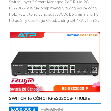
Switch Layer 2 Smart Managed PoE Ruijie RG-
ES228GS-P là giải pháp mạng lý tưởng với 24 cổng
PoE/PoE+, tổng công suất 370W. Bộ chia mạng hỗ
trợ quản lý qua Ruijie Cloud, chống sét 4kV, và nhiều
tính năng bảo mật. Phù hợp cho hệ thống giám sát,
văn phòng và doanh nghiệp.
SWITCH 16 CỔNG RG-ES220GS-P RUIJIE
5,000,000 ₫
11,000,000 ₫