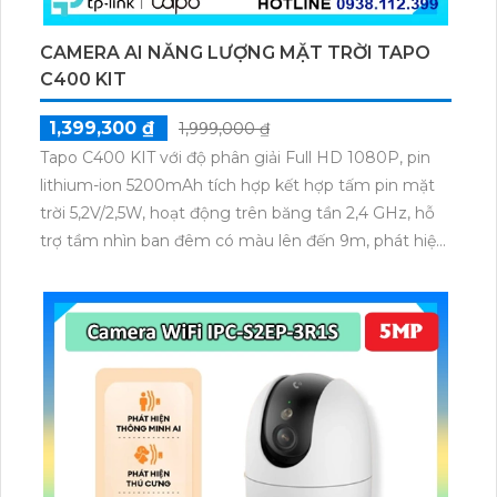
CAMERA AI NĂNG LƯỢNG MẶT TRỜI TAPO
C400 KIT
1,399,300 ₫
1,999,000 ₫
Tapo C400 KIT với độ phân giải Full HD 1080P, pin
lithium-ion 5200mAh tích hợp kết hợp tấm pin mặt
trời 5,2V/2,5W, hoạt động trên băng tần 2,4 GHz, hỗ
trợ tầm nhìn ban đêm có màu lên đến 9m, phát hiện
chuyển động và con người bằng AI, đồng thời lưu trữ
dữ liệu qua thẻ microSD lên đến 512GB.