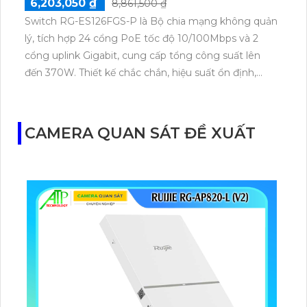
6,203,050 ₫
8,861,500 ₫
Switch RG-ES126FGS-P là Bộ chia mạng không quản
lý, tích hợp 24 cổng PoE tốc độ 10/100Mbps và 2
cổng uplink Gigabit, cung cấp tổng công suất lên
đến 370W. Thiết kế chắc chắn, hiệu suất ổn định,
thích hợp triển khai cho văn phòng, tòa nhà và hệ
thống camera giám sát chuyên nghiệp.
CAMERA QUAN SÁT ĐỀ XUẤT