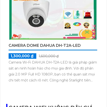
với nhiều hệ thống. Camera cũng tích hợp công
nghệ AI cho khả năng giám sát thông minh và hiệu
quả hơn.
CAMERA DOME DAHUA DH-T2A-LED
1,300,000 ₫
1,600,000 ₫
Camera Wi-Fi DAHUA DH-T2A-LED là giải pháp giám
sát an ninh hoàn hảo cho mọi gia đình. Với độ phân
giải 2.0 MP Full HD 1080P, bạn có thể quan sát mọi
chi tiết một cách rõ nét. Công nghệ Starlight tiên
tiến giúp camera hoạt động hiệu quả cả trong điều
kiện thiếu sáng, mang đến những hình ảnh sắc nét
và chi tiết.