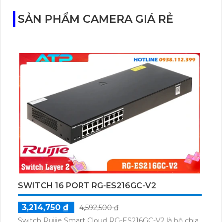
SẢN PHẨM CAMERA GIÁ RẺ
SWITCH 16 PORT RG-ES216GC-V2
3,214,750 ₫
4,592,500 ₫
Switch Ruijie Smart Cloud RG-ES216GC-V2 là bộ chia