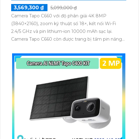
3,569,300 ₫
5,099,000 ₫
Camera Tapo C660 với độ phân giải 4K 8MP
(3840×2160), zoom kỹ thuật số 18×, kết nối Wi-Fi
2.4/5 GHz và pin lithium-ion 10000 mAh sạc lại.
Camera Tapo C660 còn được trang bị tấm pin năng
lượng mặt trời 5.2V 2.5W, tích hợp AI phát hiện người,
thú cưng, phương tiện, lưu trữ thẻ microSD tối đa 512
GB.