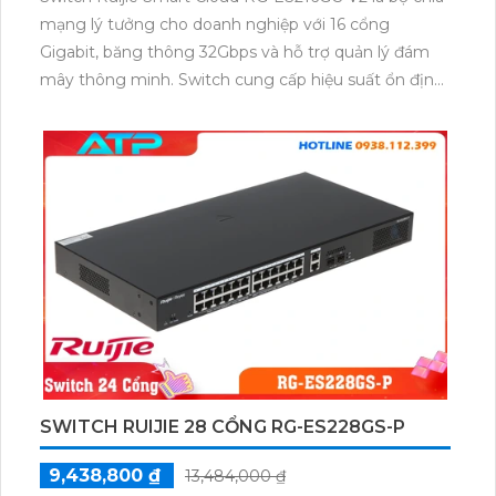
mạng lý tưởng cho doanh nghiệp với 16 cổng
Gigabit, băng thông 32Gbps và hỗ trợ quản lý đám
mây thông minh. Switch cung cấp hiệu suất ổn định,
bảo mật cao và dễ dàng cấu hình từ xa qua ứng
dụng Ruijie Reyee App, giúp tối ưu hạ tầng mạng.
SWITCH RUIJIE 28 CỔNG RG-ES228GS-P
9,438,800 ₫
13,484,000 ₫