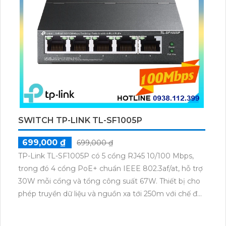
SWITCH TP-LINK TL-SF1005P
699,000 ₫
699,000 ₫
TP-Link TL-SF1005P có 5 cổng RJ45 10/100 Mbps,
trong đó 4 cổng PoE+ chuẩn IEEE 802.3af/at, hỗ trợ
30W mỗi cổng và tổng công suất 67W. Thiết bị cho
phép truyền dữ liệu và nguồn xa tới 250m với chế độ
ưu tiên cho cổng 1–2, cùng tính năng Plug & Play
tiện lợi.