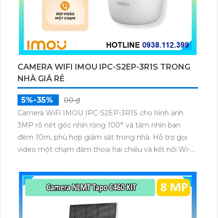
CAMERA WIFI IMOU IPC-S2EP-3R1S TRONG
NHÀ GIÁ RẺ
5%-35%
00 ₫
Camera WiFi IMOU IPC-S2EP-3R1S cho hình ảnh
3MP rõ nét góc nhìn rộng 100° và tầm nhìn ban
đêm 10m, phù hợp giám sát trong nhà. Hỗ trợ gọi
video một chạm đàm thoại hai chiều và kết nối Wi-Fi
ổn định giúp quan sát từ xa. Lưu trữ linh hoạt qua thẻ
microSD tối đa 256GB hoặc lưu đám mây dễ lắp đặt
cho gia đình và văn phòng nhỏ.