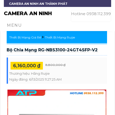
CAMERA AN NINH AN THÀNH PHÁT
CAMERA AN NINH
Hotline 0938.112.399
MENU
Thiết Bị Mạng Giá Rẻ
Thiết Bị Mạng Ruijie
Bộ Chia Mạng RG-NBS3100-24GT4SFP-V2
6,160,000 ₫
8,800,000 ₫
Thương hiệu:
Hãng Ruijie
Ngày đăng:
6/13/2025 11:27:25 AM