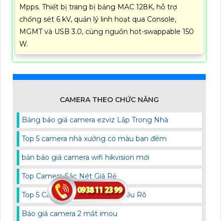
Mpps. Thiết bị trang bị bảng MAC 128K, hỗ trợ
chống sét 6 kV, quản lý linh hoạt qua Console,
MGMT và USB 3.0, cùng nguồn hot-swappable 150
W.
CAMERA THEO CHỨC NĂNG
Bảng báo giá camera ezviz Lắp Trong Nhà
Top 5 camera nhà xưởng có màu ban đêm
bản báo giá camera wifi hikvision mới
Top Camera Sắc Nét Giá Rẻ
Top 5 Camera Đàm Thoại 2 Chiều Rõ
Báo giá camera 2 mắt imou