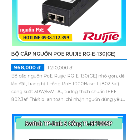
BỘ CẤP NGUỒN POE RUIJIE RG-E-130(GE)
968,000 ₫
1,210,000 ₫
Bộ cấp nguồn PoE Ruijie RG-E-130(GE) nhỏ gọn, dễ
lắp đặt, trang bị 1 cổng PoE 1000Base-T (802.3af)
công suất 30W/53V DC, tương thích chuẩn IEEE
802.3af. Thiết bị an toàn, chỉ nhận nguồn đúng yêu
cầu, đạt chứng nhận FCC, EN 55022/24, VCCI,
UL/cUL và GS, đảm bảo cung cấp nguồn ổn định cho
các thiết bị Wi-Fi.