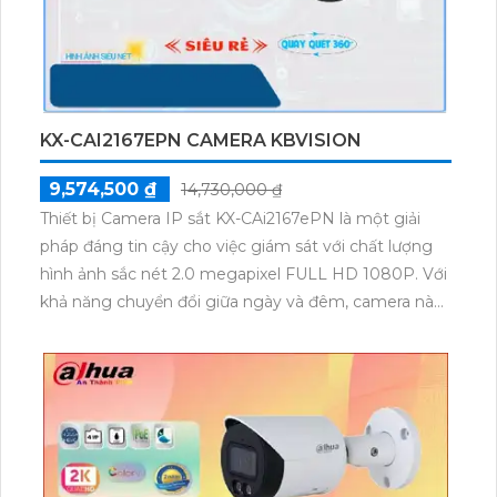
KX-CAI2167EPN CAMERA KBVISION
9,574,500 ₫
14,730,000 ₫
Thiết bị Camera IP sắt KX-CAi2167ePN là một giải
pháp đáng tin cậy cho việc giám sát với chất lượng
hình ảnh sắc nét 2.0 megapixel FULL HD 1080P. Với
khả năng chuyển đổi giữa ngày và đêm, camera này
được trang bị công nghệ Hồng Ngoại SMD cho khả
năng quan sát ban đêm tới 100m. Với tiêu chuẩn
chống nước và bụi IP67, camera này hoàn hảo cho
việc lắp đặt trong các công trình. Điểm đặc biệt của
camera này là khả năng xoay 360 độ và zoom xem
xa mà không làm bể hình, đồng thời dễ dàng tích
hợp vào nhiều hệ thống.