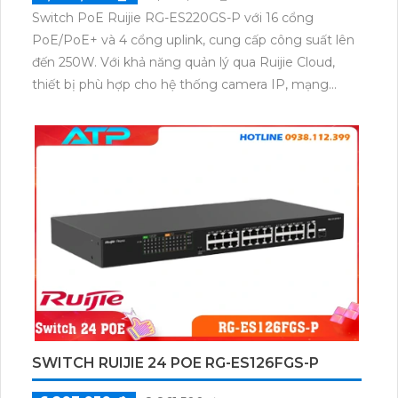
Switch PoE Ruijie RG-ES220GS-P với 16 cổng
PoE/PoE+ và 4 cổng uplink, cung cấp công suất lên
đến 250W. Với khả năng quản lý qua Ruijie Cloud,
thiết bị phù hợp cho hệ thống camera IP, mạng
doanh nghiệp vừa và nhỏ, đảm bảo hiệu suất cao và
tính ổn định.
SWITCH RUIJIE 24 POE RG-ES126FGS-P