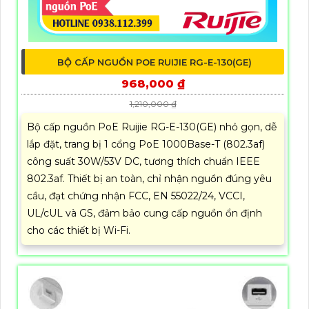
BỘ CẤP NGUỒN POE RUIJIE RG-E-130(GE)
968,000 ₫
1,210,000 ₫
Bộ cấp nguồn PoE Ruijie RG-E-130(GE) nhỏ gọn, dễ
lắp đặt, trang bị 1 cổng PoE 1000Base-T (802.3af)
công suất 30W/53V DC, tương thích chuẩn IEEE
802.3af. Thiết bị an toàn, chỉ nhận nguồn đúng yêu
cầu, đạt chứng nhận FCC, EN 55022/24, VCCI,
UL/cUL và GS, đảm bảo cung cấp nguồn ổn định
cho các thiết bị Wi-Fi.