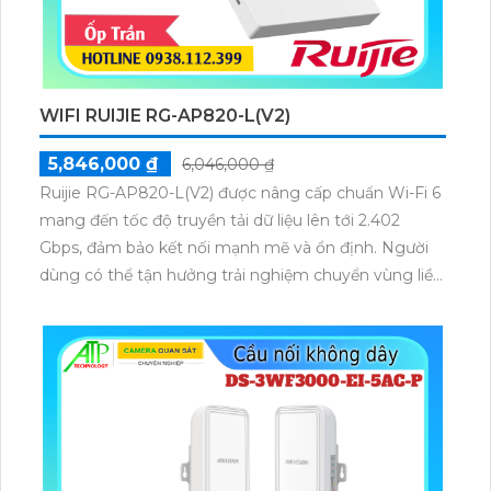
WIFI RUIJIE RG-AP820-L(V2)
5,846,000 ₫
6,046,000 ₫
Ruijie RG-AP820-L(V2) được nâng cấp chuẩn Wi-Fi 6
mang đến tốc độ truyền tải dữ liệu lên tới 2.402
Gbps, đảm bảo kết nối mạnh mẽ và ổn định. Người
dùng có thể tận hưởng trải nghiệm chuyển vùng liền
mạch, duy trì tính liên tục của dịch vụ ngay cả khi di
chuyển trong không gian rộng.