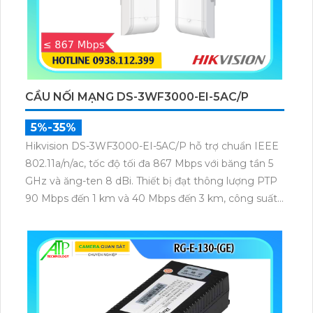
CẦU NỐI MẠNG DS-3WF3000-EI-5AC/P
5%-35%
Hikvision DS-3WF3000-EI-5AC/P hỗ trợ chuẩn IEEE
802.11a/n/ac, tốc độ tối đa 867 Mbps với băng tần 5
GHz và ăng-ten 8 dBi. Thiết bị đạt thông lượng PTP
90 Mbps đến 1 km và 40 Mbps đến 3 km, công suất
phát 22 dBm, độ nhạy thu -84 dBm, đảm bảo truyền
tải dữ liệu và video giám sát ổn định ở khoảng cách
xa.