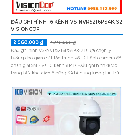
ĐẦU GHI HÌNH 16 KÊNH VS-NVR5216PS4K-S2
VISIONCOP
2,968,000 ₫
4,240,000 ₫
Đầu ghi hình VS-NVR5216PS4K-S2 là lựa chọn lý
tưởng cho giám sát tập trung với 16 kênh camera độ
phân giải 5MP và 10 kênh 8MP. Đầu ghi hình được
trang bị 2 khe cắm ổ cứng SATA dung lượng lưu trữ
lên đến 8TB. Hỗ trợ chuẩn kết nối ONVIF, đảm bảo
khả năng tương thích với nhiều dòng camera khác
nhau. Công nghệ nén video H.265 giúp tiết kiệm
băng thông và dung lượng lưu trữ hiệu quả.