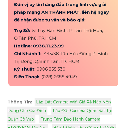
Đơn vị uy tin hàng đầu trong lĩnh vực giải
pháp mạng AN THÀNH PHÁT, liên hệ ngay
để nhận được tư vấn và báo giá:
Trụ Sở:
51 Lũy Bán Bích, P. Tân Thới Hòa,
Q.Tân Phú, TP.HCM
Hotline: 0938.11.23.99
Chi Nhánh 1:
445/38 Tân Hòa Đông,P. Bình
Trị Đông, Q.Bình Tân, TP. HCM
Kỹ Thuật:
0906.855.330
Điện Thoại:
(028) 6688.4949
Thông Tin:
Lắp Đặt Camera Wifi Giá Rẻ Nào Nên
Dùng Cho Gia Đình
Lắp Đặt Camera Quan Sát Tại
Quận Gò Vấp
Trung Tâm Bảo Hành Camera
HIKVISION Tận Nơi
Bảo Trì Máy Tính Công Ty Quận