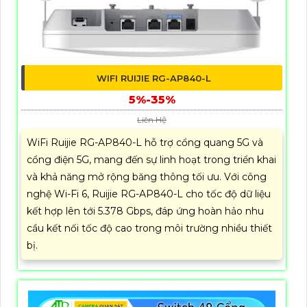
WIFI RUIJIE RG-AP840-L
5%-35%
Liên Hệ
WiFi Ruijie RG-AP840-L hỗ trợ cổng quang 5G và
cổng điện 5G, mang đến sự linh hoạt trong triển khai
và khả năng mở rộng băng thông tối ưu. Với công
nghệ Wi-Fi 6, Ruijie RG-AP840-L cho tốc độ dữ liệu
kết hợp lên tới 5.378 Gbps, đáp ứng hoàn hảo nhu
cầu kết nối tốc độ cao trong môi trường nhiều thiết
bị.