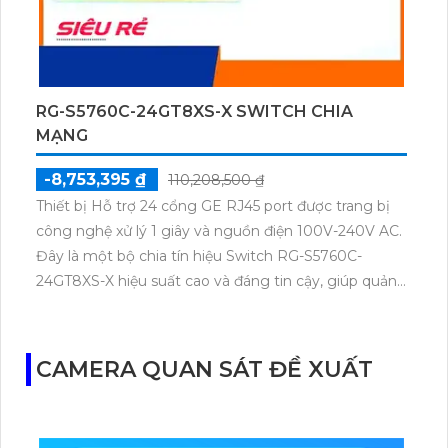
RG-S5760C-24GT8XS-X SWITCH CHIA
MẠNG
-8,753,395 ₫
110,208,500 ₫
Thiết bị Hỗ trợ 24 cổng GE RJ45 port được trang bị
công nghệ xử lý 1 giây và nguồn điện 100V-240V AC.
Đây là một bộ chia tín hiệu Switch RG-S5760C-
24GT8XS-X hiệu suất cao và đáng tin cậy, giúp quản
lý mạng dễ dàng và hiệu quả. Với 24 cổng kết nối
RJ45, thiết bị này cung cấp khả năng chuyển đổi và
xử lý tín hiệu nhanh chóng và ổn định.
CAMERA QUAN SÁT ĐỀ XUẤT