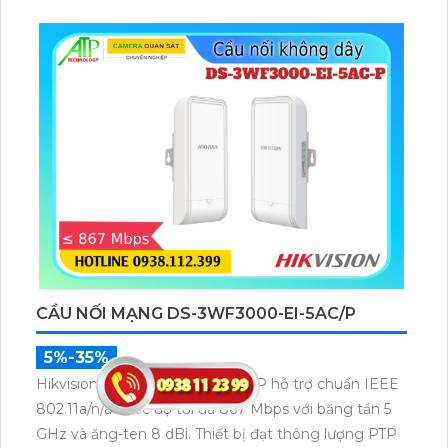
mạch, duy trì tính liên tục của dịch vụ ngay cả khi di
chuyển trong không gian rộng.
CẦU NỐI MẠNG DS-3WF3000-EI-5AC/P
5%-35%
Hikvision DS-3WF3000-EI-5AC/P hỗ trợ chuẩn IEEE
802.11a/n/ac, tốc độ tối đa 867 Mbps với băng tần 5
GHz và ăng-ten 8 dBi. Thiết bị đạt thông lượng PTP