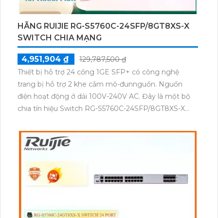
HÃNG RUIJIE RG-S5760C-24SFP/8GT8XS-X
SWITCH CHIA MẠNG
4,951,904 ₫
129,787,500 ₫
Thiết bị hỗ trợ 24 cổng 1GE SFP+ có công nghệ
trang bị hỗ trợ 2 khe cắm mô-đunnguồn. Nguồn
điện hoạt động ở dải 100V-240V AC. Đây là một bộ
chia tín hiệu Switch RG-S5760C-24SFP/8GT8XS-X
tiện dụng và đáng tin cậy.