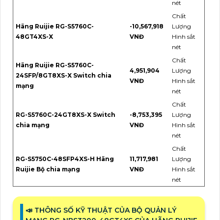
nét
Chất
Hãng Ruijie RG-S5760C-
-10,567,918
Lượng
48GT4XS-X
VNĐ
Hình sắt
nét
Chất
Hãng Ruijie RG-S5760C-
4,951,904
Lượng
24SFP/8GT8XS-X Switch chia
VNĐ
Hình sắt
mạng
nét
Chất
RG-S5760C-24GT8XS-X Switch
-8,753,395
Lượng
chia mạng
VNĐ
Hình sắt
nét
Chất
RG-S5750C-48SFP4XS-H Hãng
11,717,981
Lượng
Ruijie Bộ chia mạng
VNĐ
Hình sắt
nét
📣 THÔNG SỐ KỸ THUẬT CỦA BỘ QUẢN LÝ