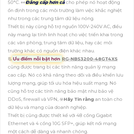
50°C. ️👀
Đẳng cấp hơn cả
cho phép nó hoạt động
ổn định trong các môi trường làm việc khắc nghiệt
như trong các trung tâm dữ liệu nóng.
Thiết bị này cũng hỗ trợ nguồn 100V-240V AC, điều
này mang lại tính linh hoạt cho việc triển khai trong
các văn phòng, trung tâm dữ liệu, hay các môi
trường khác có nguồn điện khác nhau.
📃
Ưu điểm nỗi bật hơn
RG-NBS3200-48GT4XS
cũng được trang bị các tính năng quản lý mạng
cao cấp. Nó có khả năng theo dõi và điều khiển lưu
lượng mạng, giúp tối ưu hóa hiệu suất mạng. Nó
cũng hỗ trợ các tính năng bảo mật như bảo vệ
DDoS, firewall và VPN, ☣️
Hãy Tin rằng
an toàn cho
dữ liệu và mạng của doanh nghiệp.
Thiết bị cũng được thiết kế với 48 cổng Gigabit
Ethernet và 4 cổng 10G SFP+, giúp kết nối mạng
một cách dễ dàng và nhanh chóng.