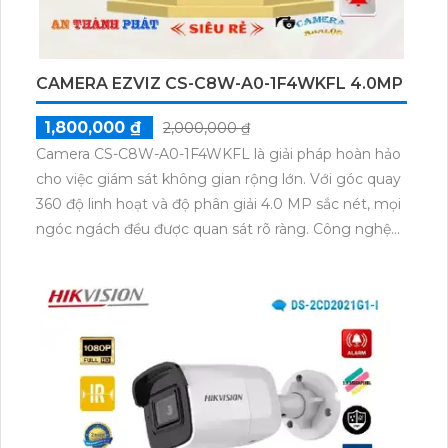
CAMERA EZVIZ CS-C8W-A0-1F4WKFL 4.0MP
1,800,000 ₫
2,000,000 ₫
Camera CS-C8W-A0-1F4WKFL là giải pháp hoàn hảo
cho việc giám sát không gian rộng lớn. Với góc quay
360 độ linh hoạt và độ phân giải 4.0 MP sắc nét, mọi
ngóc ngách đều được quan sát rõ ràng. Công nghệ
IP Wifi giúp lắp đặt nhanh chóng và dễ dàng.