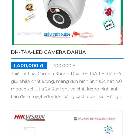
chuyển động, nhận dạng khuôn mặt và hỗ trợ âm
thanh hai chiều, giúp người dùng giám sát và tương
tác từ xa. Với khả năng chống nước và chống va đập,
camera DS-2CD2021G1-I là lựa chọn lý tưởng cho các
ứng dụng quan sát an ninh ngoài trời.
DH-T4A-LED CAMERA DAHUA
1,400,000 ₫
1,700,000 ₫
Thiết bị Loại Camera Không Dây DH-T4A-LED là một
giải pháp chất lượng, mang đến hình ảnh sắc nét 4.0
megapixel Ultra 2k Starlight và chất lượng hình ảnh
ban đêm tuyệt vời với khoảng cách quan sát Hồng
Ngoại lên đến 30m. Với thiết kế Dome Plastic,
camera này dễ dàng lắp đặt và phù hợp cho các hệ
thống giám sát gia đình. Nó cung cấp nền tảng kết
nối IP Wifi kỹ thuật số tiên tiến và tích hợp khả năng
Công Nghệ AI Chuyên dụng cao cấp.