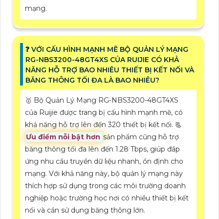
mạng.
❓ VỚI CẤU HÌNH MẠNH MẼ BỘ QUẢN LÝ MẠNG
RG-NBS3200-48GT4XS CỦA RUIJIE CÓ KHẢ
NĂNG HỖ TRỢ BAO NHIÊU THIẾT BỊ KẾT NỐI VÀ
BĂNG THÔNG TỐI ĐA LÀ BAO NHIÊU?
🥇 Bộ Quản Lý Mạng RG-NBS3200-48GT4XS
của Ruijie được trang bị cấu hình mạnh mẽ, có
khả năng hỗ trợ lên đến 320 thiết bị kết nối. 📃
Ưu điểm nỗi bật hơn
sản phẩm cũng hỗ trợ
băng thông tối đa lên đến 1.28 Tbps, giúp đáp
ứng nhu cầu truyền dữ liệu nhanh, ổn định cho
mạng. Với khả năng này, bộ quản lý mạng này
thích hợp sử dụng trong các môi trường doanh
nghiệp hoặc trường học nơi có nhiều thiết bị kết
nối và cần sử dụng băng thông lớn.