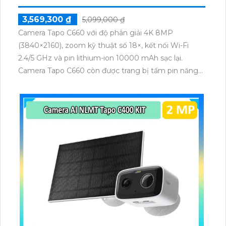
3,569,300 ₫
5,099,000 ₫
Camera Tapo C660 với độ phân giải 4K 8MP
(3840×2160), zoom kỹ thuật số 18×, kết nối Wi-Fi
2.4/5 GHz và pin lithium-ion 10000 mAh sạc lại.
Camera Tapo C660 còn được trang bị tấm pin năng
lượng mặt trời 5.2V 2.5W, tích hợp AI phát hiện người,
thú cưng, phương tiện, lưu trữ thẻ microSD tối đa 512
GB.