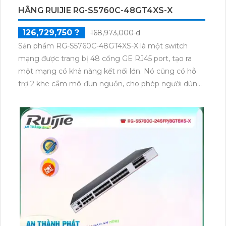
HÃNG RUIJIE RG-S5760C-48GT4XS-X
126,729,750 ?
168,973,000 d
Sản phẩm RG-S5760C-48GT4XS-X là một switch
mạng được trang bị 48 cổng GE RJ45 port, tạo ra
một mạng có khả năng kết nối lớn. Nó cũng có hỗ
trợ 2 khe cắm mô-đun nguồn, cho phép người dùng
linh hoạt thay đổi nguồn điện dự phòng. Điện áp hỗ
trợ từ 100V đến 240V AC, phù hợp với các hệ thống
điện mã hiện tại. Công nghệ trang bị của switch này
mang lại khả năng hoạt động ổn định và tin cậy. Nó
là sản phẩm lý tưởng để cung cấp kết nối mạng
đáng tin cậy cho các doanh nghiệp và tổ chức.