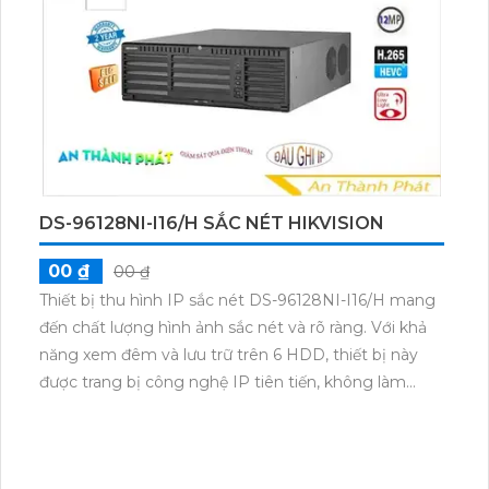
DS-96128NI-I16/H SẮC NÉT HIKVISION
00 ₫
00 ₫
Thiết bị thu hình IP sắc nét DS-96128NI-I16/H mang
đến chất lượng hình ảnh sắc nét và rõ ràng. Với khả
năng xem đêm và lưu trữ trên 6 HDD, thiết bị này
được trang bị công nghệ IP tiên tiến, không làm
giảm chất lượng hình ảnh. Hệ thống hồng ngoại
SMD đảm bảo hình ảnh rõ nét. Với 16 kênh ghi, thiết
bị hỗ trợ công nghệ AI, phù hợp cho các công trình