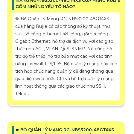
MẠNG RG-NBS3200-48GT4XS CỦA HÃNG RUIJIE
GỒM NHỮNG YẾU TỐ NÀO?
💎 Bộ Quản Lý Mạng RG-NBS3200-48GT4XS
của hãng Ruijie có các thông số kỹ thuật như
sau: số cổng Ethernet 48 cổng, gồm 4 cổng
Gigabit Ethernet, hỗ trợ đa dịch vụ với các giao
thức như ACL, VLAN, QoS, SNMP. Nó cũng hỗ
trợ độ trễ thấp, hỗ trợ bảo mật cao với các tính
năng Firewall, IPS/IDS. Bộ quản lý mạng này còn
tích hợp chức năng quản lý dễ dàng thông qua
giao diện web hoặc CLI và hỗ trợ quản lý mạng
linh hoạt thông qua các giao thức như SSH,
Telnet.
➽ BỘ QUẢN LÝ MẠNG RG-NBS3200-48GT4XS