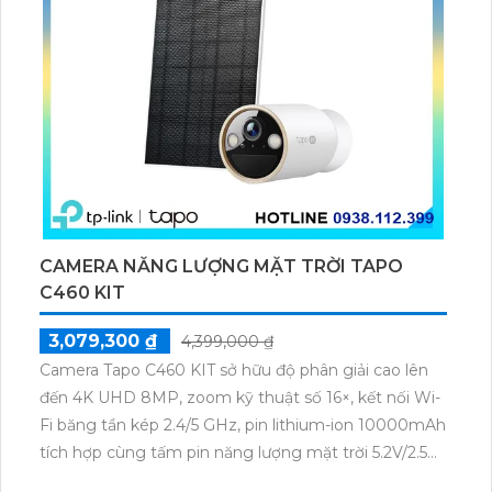
CAMERA NĂNG LƯỢNG MẶT TRỜI TAPO
C460 KIT
3,079,300 ₫
4,399,000 ₫
Camera Tapo C460 KIT sở hữu độ phân giải cao lên
đến 4K UHD 8MP, zoom kỹ thuật số 16×, kết nối Wi-
Fi băng tần kép 2.4/5 GHz, pin lithium-ion 10000mAh
tích hợp cùng tấm pin năng lượng mặt trời 5.2V/2.5W.
Tapo C460 KIT cũng hỗ trợ quan sát ban đêm màu