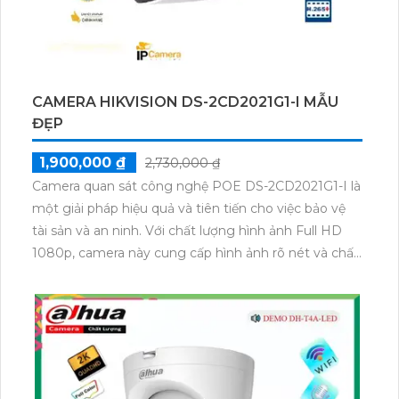
CAMERA HIKVISION DS-2CD2021G1-I MẪU
ĐẸP
1,900,000 ₫
2,730,000 ₫
Camera quan sát công nghệ POE DS-2CD2021G1-I là
một giải pháp hiệu quả và tiên tiến cho việc bảo vệ
tài sản và an ninh. Với chất lượng hình ảnh Full HD
1080p, camera này cung cấp hình ảnh rõ nét và chất
lượng cao trong mọi điều kiện ánh sáng. Công nghệ
POE giúp giảm thiểu việc đi dây phức tạp bằng cách
cung cấp nguồn điện và truyền dữ liệu qua cùng một
dây cáp Ethernet. Điều này giúp việc cài đặt trở nên
dễ dàng và tiết kiệm thời gian. Camera cũng được
trang bị các tính năng thông minh như phát hiện