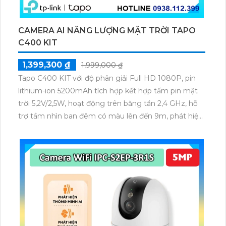
CAMERA AI NĂNG LƯỢNG MẶT TRỜI TAPO
C400 KIT
1,399,300 ₫
1,999,000 ₫
Tapo C400 KIT với độ phân giải Full HD 1080P, pin
lithium-ion 5200mAh tích hợp kết hợp tấm pin mặt
trời 5,2V/2,5W, hoạt động trên băng tần 2,4 GHz, hỗ
trợ tầm nhìn ban đêm có màu lên đến 9m, phát hiện
chuyển động và con người bằng AI, đồng thời lưu trữ
dữ liệu qua thẻ microSD lên đến 512GB.