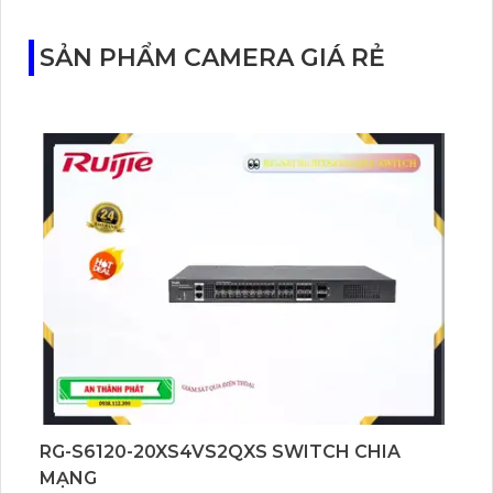
với cảm biến Starlight, tầm nhìn lên đến 15 m.
SẢN PHẨM CAMERA GIÁ RẺ
RG-S6120-20XS4VS2QXS SWITCH CHIA
MẠNG