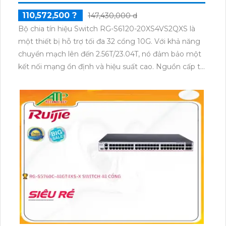
110,572,500 ?
147,430,000 d
Bộ chia tín hiệu Switch RG-S6120-20XS4VS2QXS là
một thiết bị hỗ trợ tối đa 32 cổng 10G. Với khả năng
chuyển mạch lên đến 2.56T/23.04T, nó đảm bảo một
kết nối mạng ổn định và hiệu suất cao. Nguồn cấp từ
100V-240V AC giúp nó phù hợp với nhiều môi trường
sử dụng. Công nghệ trang bị tiên tiến và đáng tin
cậy.