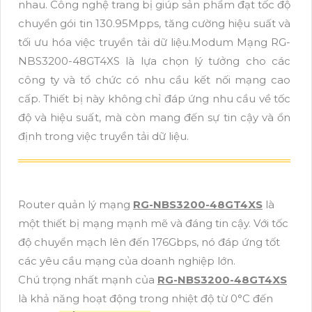
nhau. Công nghệ trang bị giúp sản phẩm đạt tốc độ
chuyển gói tin 130.95Mpps, tăng cường hiệu suất và
tối ưu hóa việc truyền tải dữ liệu.Modum Mạng RG-
NBS3200-48GT4XS là lựa chọn lý tưởng cho các
công ty và tổ chức có nhu cầu kết nối mạng cao
cấp. Thiết bị này không chỉ đáp ứng nhu cầu về tốc
độ và hiệu suất, mà còn mang đến sự tin cậy và ổn
định trong việc truyền tải dữ liệu.
Router quản lý mạng
RG-NBS3200-48GT4XS
là
một thiết bị mạng mạnh mẽ và đáng tin cậy. Với tốc
độ chuyển mạch lên đến 176Gbps, nó đáp ứng tốt
các yêu cầu mạng của doanh nghiệp lớn.
Chú trọng nhất mạnh của
RG-NBS3200-48GT4XS
là khả năng hoạt động trong nhiệt độ từ 0°C đến