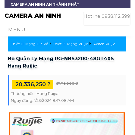
CAMERA AN NINH AN THÀNH PHÁT
CAMERA AN NINH
Hotline 0938.112.399
MENU
Thiết Bị Mạng Giá Rẻ
Thiết Bị Mạng Ruijie
Switch Ruijie
Bộ Quản Lý Mạng RG-NBS3200-48GT4XS
Hãng Ruijie
20,336,250 ?
27,115,000 ₫
Thương hiệu:
Hãng Ruijie
Ngày đăng:
1/23/2024 8:47:08 AM