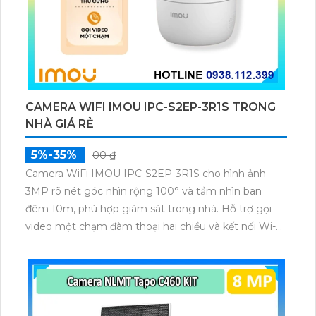
CAMERA WIFI IMOU IPC-S2EP-3R1S TRONG
NHÀ GIÁ RẺ
5%-35%
00 ₫
Camera WiFi IMOU IPC-S2EP-3R1S cho hình ảnh
3MP rõ nét góc nhìn rộng 100° và tầm nhìn ban
đêm 10m, phù hợp giám sát trong nhà. Hỗ trợ gọi
video một chạm đàm thoại hai chiều và kết nối Wi-Fi
ổn định giúp quan sát từ xa. Lưu trữ linh hoạt qua thẻ
microSD tối đa 256GB hoặc lưu đám mây dễ lắp đặt
cho gia đình và văn phòng nhỏ.