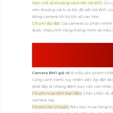
Hạn chế về khoảng cách kết nối WiFi:
Do ch
nên khoảng cách và tốc độ kết nối WiFi c
dòng camera hỗ trợ tần số cao hơn.
Chi phí lắp đặt:
Giá camera có phần nhỉnh h
được nhiều tính năng thông minh và mẫu c
LẮP CAMERA BM1 
KHÔNG, NHỮNG CHI
Camera BM1 giá rẻ
là mẫu sản phẩm chất 
cùng cạnh tranh, tuy nhiên việc lắp đặt dò
dưới đây là những điểm bạn cần cân nhắc:
Chi phí mua sắm ban đầu:
Chắc chắn rồi, đ
camera này.
Chi phí vận chuyển:
Nếu bạn mua hàng trực