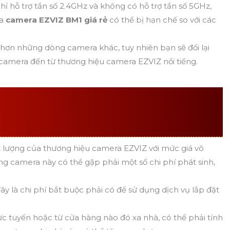
ỉ hỗ trợ tần số 2.4GHz và không có hỗ trợ tần số 5GHz,
ủa
camera EZVIZ BM1 giá rẻ
có thể bị hạn chế so với các
ơn những dòng camera khác, tuy nhiên bạn sẽ đổi lại
amera đến từ thương hiệu camera EZVIZ nổi tiếng.
CỦA EZVIZ CÓ MẮC
 PHÍ CÓ THỂ PHÁT SINH
lượng của thương hiệu camera EZVIZ với mức giá vô
ng camera này có thể gặp phải một số chi phí phát sinh,
ây là chi phí bắt buộc phải có để sử dụng dịch vụ lắp đặt
 tuyến hoặc từ cửa hàng nào đó xa nhà, có thể phải tính