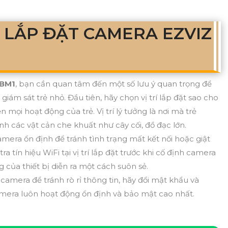
 LẮP ĐẶT CAMERA EZVIZ
 BM1
, bạn cần quan tâm đến một số lưu ý quan trọng để
iám sát trẻ nhỏ. Đầu tiên, hãy chọn vị trí lắp đặt sao cho
 mọi hoạt động của trẻ. Vị trí lý tưởng là nơi mà trẻ
h các vật cản che khuất như cây cối, đồ đạc lớn.
amera ổn định để tránh tình trạng mất kết nối hoặc giật
tra tín hiệu WiFi tại vị trí lắp đặt trước khi cố định camera
 của thiết bị diễn ra một cách suôn sẻ.
mera để tránh rò rỉ thông tin, hãy đổi mật khẩu và
era luôn hoạt động ổn định và bảo mật cao nhất.