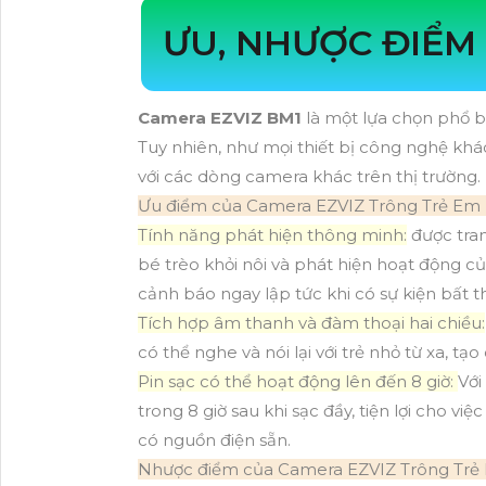
ƯU, NHƯỢC ĐIỂM
Camera EZVIZ BM1
là một lựa chọn phổ b
Tuy nhiên, như mọi thiết bị công nghệ kh
với các dòng camera khác trên thị trường.
Ưu điểm của Camera EZVIZ Trông Trẻ Em
Tính năng phát hiện thông minh:
được tran
bé trèo khỏi nôi và phát hiện hoạt động 
cảnh báo ngay lập tức khi có sự kiện bất t
Tích hợp âm thanh và đàm thoại hai chiều:
có thể nghe và nói lại với trẻ nhỏ từ xa, tạ
Pin sạc có thể hoạt động lên đến 8 giờ:
Với
trong 8 giờ sau khi sạc đầy, tiện lợi cho 
có nguồn điện sẵn.
Nhược điểm của Camera EZVIZ Trông Trẻ