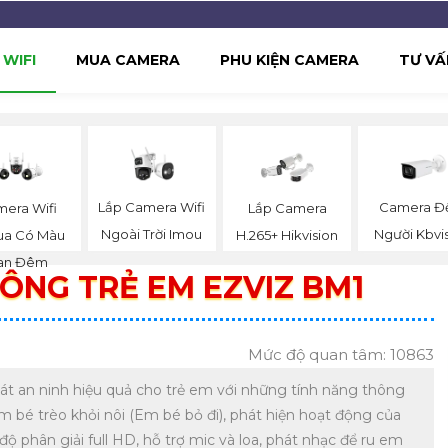
WIFI
MUA CAMERA
PHU KIỆN CAMERA
TƯ VẤ
Lắp Camera Wifi
Camera 
era Wifi
Lắp Camera
Ngoài Trời Imou
Người Kbvi
ua Có Màu
H.265+ Hikvision
an Đêm
ÔNG TRẺ EM EZVIZ BM1
Mức độ quan tâm: 10863
t an ninh hiệu quả cho trẻ em với những tính năng thông
m bé trèo khỏi nôi (Em bé bỏ đi), phát hiện hoạt động của
độ phân giải full HD, hỗ trợ mic và loa, phát nhạc để ru em