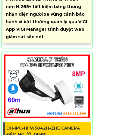
nén H.265+ tiết kiệm băng thông
nhận diện người xe vùng cảnh báo
hành vi bất thường quản lý qua VIGI
App VIGI Manager trình duyệt web
giám sát sắc nét
DH-IPC-HFW5842H-ZHE CAMERA
ĐẾM NGƯỜI (8MP)