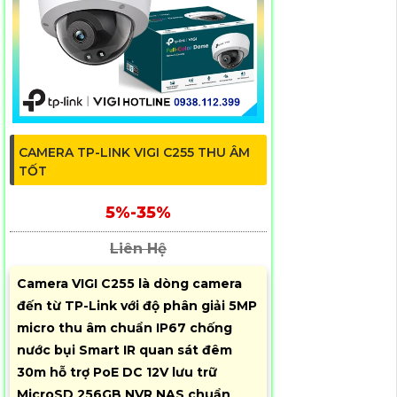
CAMERA TP-LINK VIGI C255 THU ÂM
TỐT
5%-35%
Liên Hệ
Camera VIGI C255 là dòng camera
đến từ TP-Link với độ phân giải 5MP
micro thu âm chuẩn IP67 chống
nước bụi Smart IR quan sát đêm
30m hỗ trợ PoE DC 12V lưu trữ
MicroSD 256GB NVR NAS chuẩn