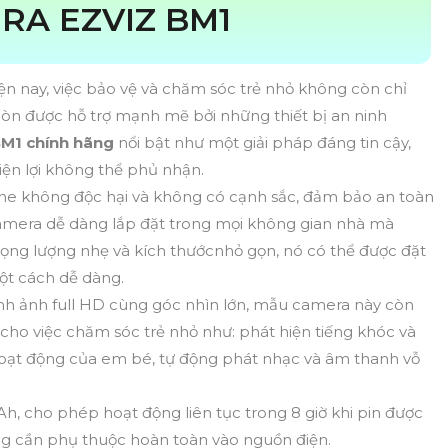
RA EZVIZ BM1
iện nay, việc bảo vệ và chăm sóc trẻ nhỏ không còn chỉ
òn được hỗ trợ mạnh mẽ bởi những thiết bị an ninh
M1 chính hãng
nổi bật như một giải pháp đáng tin cậy,
ện lợi không thể phủ nhận.
icone không độc hại và không có cạnh sắc, đảm bảo an toàn
 camera dễ dàng lắp đặt trong mọi không gian nhà mà
trọng lượng nhẹ và kích thướcnhỏ gọn, nó có thể được đặt
ột cách dễ dàng.
ình ảnh full HD cùng góc nhìn lớn, mẫu camera này còn
 cho việc chăm sóc trẻ nhỏ như: phát hiện tiếng khóc và
 hoạt động của em bé, tự động phát nhạc và âm thanh vỗ
h, cho phép hoạt động liên tục trong 8 giờ khi pin được
ng cần phụ thuộc hoàn toàn vào nguồn điện.