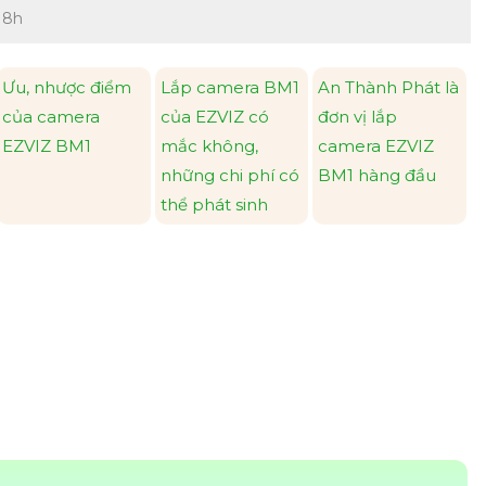
c 8h
Ưu, nhược điểm
Lắp camera BM1
An Thành Phát là
của camera
của EZVIZ có
đơn vị lắp
EZVIZ BM1
mắc không,
camera EZVIZ
những chi phí có
BM1 hàng đầu
thể phát sinh