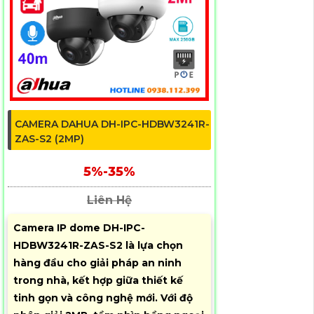
CAMERA DAHUA DH-IPC-HDBW3241R-
ZAS-S2 (2MP)
5%-35%
Liên Hệ
Camera IP dome DH-IPC-
HDBW3241R-ZAS-S2 là lựa chọn
hàng đầu cho giải pháp an ninh
trong nhà, kết hợp giữa thiết kế
tinh gọn và công nghệ mới. Với độ