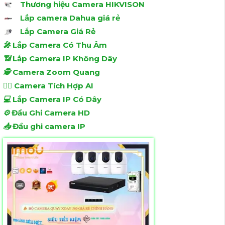
Thương hiệu Camera HIKVISON
Lắp camera Dahua giá rẻ
Lắp Camera Giá Rẻ
️🎤️
Lắp Camera Có Thu Âm
📶
Lắp Camera IP Không Dây
🕵️
Camera Zoom Quang
🧛‍♀️
Camera Tích Hợp AI
💻
Lắp Camera IP Có Dây
⚙️
Đầu Ghi Camera HD
📥
Đầu ghi camera IP