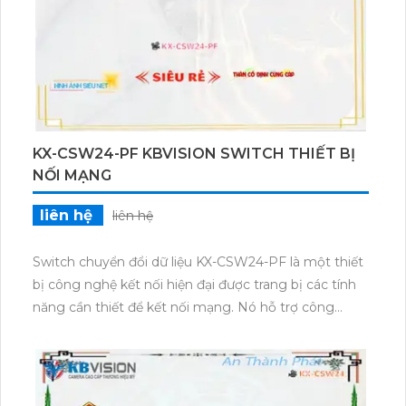
KX-CSW24-PF KBVISION SWITCH THIẾT BỊ
NỐI MẠNG
liên hệ
liên hệ
Switch chuyển đổi dữ liệu KX-CSW24-PF là một thiết
bị công nghệ kết nối hiện đại được trang bị các tính
năng cần thiết để kết nối mạng. Nó hỗ trợ công
nghệ kết nối web và RJ45, giúp dữ liệu được chuyển
đổi một cách nhanh chóng và ổn định. Với 24 cổng,
switch này có khả năng kết nối nhiều thiết bị cùng
một lúc, đảm bảo hiệu suất mạng tối ưu. Thiết bị này