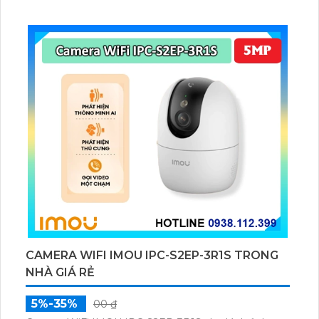
chuyển động và con người bằng AI, đồng thời lưu trữ
dữ liệu qua thẻ microSD lên đến 512GB.
CAMERA WIFI IMOU IPC-S2EP-3R1S TRONG
NHÀ GIÁ RẺ
5%-35%
00 ₫