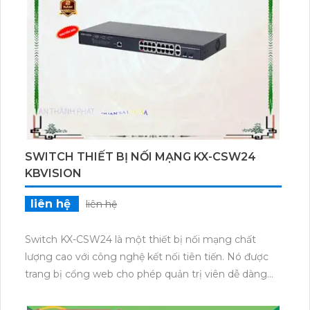
mang lại sự đáng tin cậy và hiệu quả cho mạng của
bạn.
SWITCH THIẾT BỊ NỐI MẠNG KX-CSW24
KBVISION
liên hệ
liên hệ
Switch KX-CSW24 là một thiết bị nối mạng chất
lượng cao với công nghệ kết nối tiên tiến. Nó được
trang bị cổng web cho phép quản trị viên dễ dàng
cấu hình và kiểm soát mạng. Bên cạnh đó, RJ45 là
giao diện chuẩn được sử dụng để kết nối với các thiết