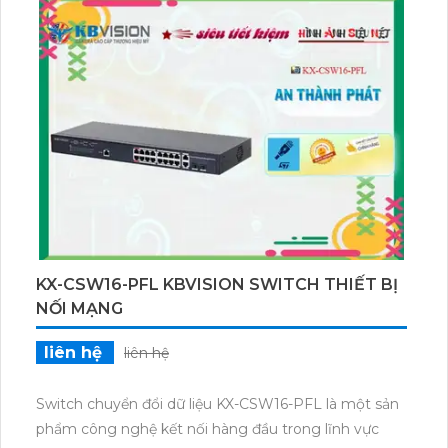
bị mạng khác như máy tính, máy chủ, camera IP, vv.
Switch KX-CSW24 cung cấp khả năng kết nối ổn
định và tốc độ truyền dữ liệu cao, đáp ứng nhu cầu
kết nối mạng của bạn.
KX-CSW16-PFL KBVISION SWITCH THIẾT BỊ
NỐI MẠNG
liên hệ
liên hệ
Switch chuyển đổi dữ liệu KX-CSW16-PFL là một sản
phẩm công nghệ kết nối hàng đầu trong lĩnh vực