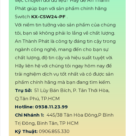
việc chuyển đổi dữ liệu? Hãy để An Thành
Phát giúp bạn với sản phẩm chính hãng
Switch
KX-CSW24-PF
.
Với niềm tin tưởng vào sản phẩm của chúng
tôi, bạn sẽ không phải lo lắng về chất lượng.
An Thành Phát là công ty đáng tin cậy trong
ngành công nghệ, mang đến cho bạn sự
chất lượng, độ tin cậy và hiệu suất tuyệt vời.
Hãy liên hệ với chúng tôi ngay hôm nay để
trải nghiệm dịch vụ tốt nhất và có được sản
phẩm chính hãng mà bạn đang tìm kiếm.
Trụ Sở:
51 Lũy Bán Bích, P. Tân Thới Hòa,
Q.Tân Phú, TP.HCM
Hotline: 0938.11.23.99
Chi Nhánh 1:
445/38 Tân Hòa Đông,P Bình
Trị Đông, Bình Tân, TP HCM
Kỹ Thuật:
0906.855.330