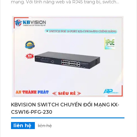
mạng. Với tính năng web và RJ45 trang bị, switch
này cung cấp khả năng kết nối mạnh mẽ giữa các
thiết bị mạng. Sản phẩm có khả năng chuyển đổi dữ
liệu một cách linh hoạt, đáp ứng nhu cầu truyền tải
thông tin nhanh chóng và ổn định. Với 16 cổng,
switch này cho phép kết nối đồng thời nhiều thiết bị,
mang lại hiệu suất cao và đáng tin cậy cho mạng của
bạn.
KBVISION SWITCH CHUYỂN ĐỔI MẠNG KX-
CSW16-PFG-230
liên hệ
liên hệ