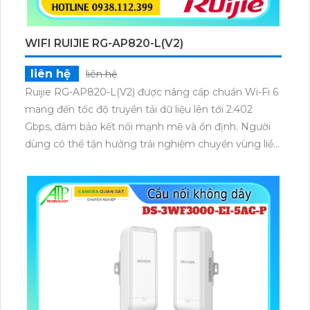
WIFI RUIJIE RG-AP820-L(V2)
liên hệ
liên hệ
Ruijie RG-AP820-L(V2) được nâng cấp chuẩn Wi-Fi 6
mang đến tốc độ truyền tải dữ liệu lên tới 2.402
Gbps, đảm bảo kết nối mạnh mẽ và ổn định. Người
dùng có thể tận hưởng trải nghiệm chuyển vùng liền
mạch, duy trì tính liên tục của dịch vụ ngay cả khi di
chuyển trong không gian rộng.