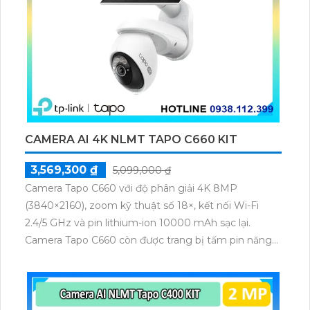
CAMERA AI 4K NLMT TAPO C660 KIT
3,569,300 ₫
5,099,000 ₫
Camera Tapo C660 với độ phân giải 4K 8MP
(3840×2160), zoom kỹ thuật số 18×, kết nối Wi-Fi
2.4/5 GHz và pin lithium-ion 10000 mAh sạc lại.
Camera Tapo C660 còn được trang bị tấm pin năng
lượng mặt trời 5.2V 2.5W, tích hợp AI phát hiện người,
thú cưng, phương tiện, lưu trữ thẻ microSD tối đa 512
GB.