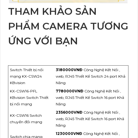
THAM KHẢO SẢN
PHẨM CAMERA TƯƠNG
ỨNG VỚI BẠN
Switch Thiết bị nối
3180000VNÐ
Công Nghệ Kết Nối ,
mạng KX-CSW24
web, RJ45 Thiết Kế Switch 24 port Khả
KBvision
Năng
KX-CSW16-PFL
7780000VNÐ
Công Nghệ Kết Nối ,
KBvision Switch Thiết
web, RJ45 Thiết Kế Switch 16 port Khả
bị nối mạng
Năng
2356000VNÐ
Công Nghệ Kết Nối ,
KX-CSW16 Switch
web, RJ45 Thiết Kế Switch 16 port Khả
chuyển đổi mạng
Năng
1230000VNÐ
Công Nghệ Kết Nối ,
Switch chia mạng