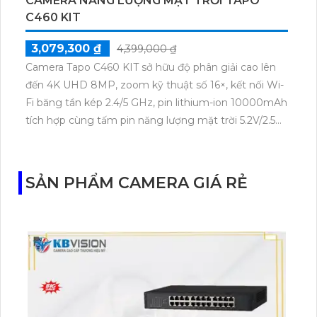
CAMERA NĂNG LƯỢNG MẶT TRỜI TAPO
C460 KIT
3,079,300 ₫
4,399,000 ₫
Camera Tapo C460 KIT sở hữu độ phân giải cao lên
đến 4K UHD 8MP, zoom kỹ thuật số 16×, kết nối Wi-
Fi băng tần kép 2.4/5 GHz, pin lithium-ion 10000mAh
tích hợp cùng tấm pin năng lượng mặt trời 5.2V/2.5W.
Tapo C460 KIT cũng hỗ trợ quan sát ban đêm màu
với cảm biến Starlight, tầm nhìn lên đến 15 m.
SẢN PHẨM CAMERA GIÁ RẺ