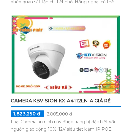
phép quan sát tận chi tiết nhỏ. Hồng ngoại có thể
hoạt động trong khoảng cách 10m, đảm bảo hiệu
suất ngày đêm. Sử dụng công nghệ IP Wifi, đảm
bảo không giảm chất lượng truyền tải. Thiết kế nhỏ
gọn, chất liệu cao cấp, 2 mắt thu âm và loa rõ ràng,
CS-H7c-R100-8G44WF là sự lựa chọn hoàn hảo cho
nhu cầu giám sát an ninh tại gia đình hoặc văn
phòng.
CAMERA KBVISION KX-A4112LN-A GIÁ RẺ
1,823,250 ₫
2,805,000 ₫
Loại Camera an ninh này được trang bị đặc biệt với
nguồn giao động 10% :12V siêu tiết kiệm IP POE,