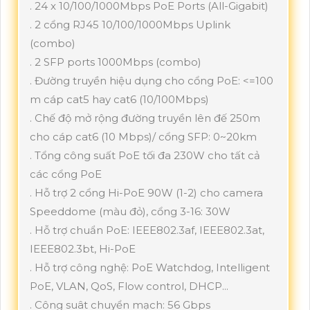
. 24 x 10/100/1000Mbps PoE Ports (All-Gigabit)
. 2 cổng RJ45 10/100/1000Mbps Uplink
(combo)
. 2 SFP ports 1000Mbps (combo)
. Đường truyền hiệu dụng cho cổng PoE: <=100
m cáp cat5 hay cat6 (10/100Mbps)
. Chế độ mở rộng đường truyền lên đế 250m
cho cáp cat6 (10 Mbps)/ cổng SFP: 0~20km
. Tổng công suất PoE tối đa 230W cho tất cả
các cổng PoE
. Hỗ trợ 2 cổng Hi-PoE 90W (1-2) cho camera
Speeddome (màu đỏ), cổng 3-16: 30W
. Hỗ trợ chuẩn PoE: IEEE802.3af, IEEE802.3at,
IEEE802.3bt, Hi-PoE
. Hỗ trợ công nghệ: PoE Watchdog, Intelligent
PoE, VLAN, QoS, Flow control, DHCP...
. Công suât chuyển mạch: 56 Gbps