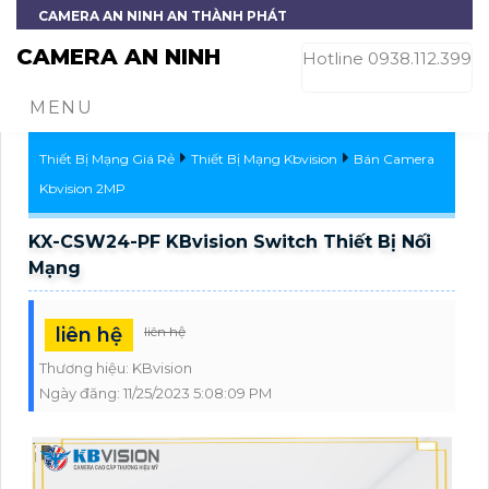
CAMERA AN NINH AN THÀNH PHÁT
CAMERA AN NINH
Hotline 0938.112.399
MENU
Thiết Bị Mạng Giá Rẻ
Thiết Bị Mạng Kbvision
Bán Camera
Kbvision 2MP
KX-CSW24-PF KBvision Switch Thiết Bị Nối
Mạng
liên hệ
liên hệ
Thương hiệu:
KBvision
Ngày đăng:
11/25/2023 5:08:09 PM