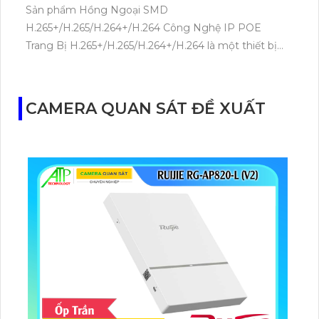
Sản phẩm Hồng Ngoại SMD
H.265+/H.265/H.264+/H.264 Công Nghệ IP POE
Trang Bị H.265+/H.265/H.264+/H.264 là một thiết bị
nối mạng Switch KX-CSW16-PFG-230. Được tích hợp
công nghệ tiên tiến H.265+/H.265/H.264+/H.264, sản
phẩm này cung cấp hiệu suất tối ưu, giảm chi phí
CAMERA QUAN SÁT ĐỀ XUẤT
băng thông. Hỗ trợ kỹ thuật Hồng Ngoại SMD, đảm
bảo hình ảnh sắc nét và dễ nhìn trong mọi điều kiện
ánh sáng. Sản phẩm cũng tích hợp công nghệ IP
POE, giúp tiết kiệm dây cáp và dễ dàng cài đặt.