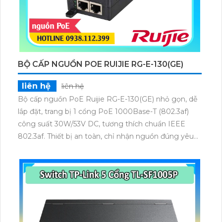
BỘ CẤP NGUỒN POE RUIJIE RG-E-130(GE)
liên hệ
liên hệ
Bộ cấp nguồn PoE Ruijie RG-E-130(GE) nhỏ gọn, dễ
lắp đặt, trang bị 1 cổng PoE 1000Base-T (802.3af)
công suất 30W/53V DC, tương thích chuẩn IEEE
802.3af. Thiết bị an toàn, chỉ nhận nguồn đúng yêu
cầu, đạt chứng nhận FCC, EN 55022/24, VCCI,
UL/cUL và GS, đảm bảo cung cấp nguồn ổn định cho
các thiết bị Wi-Fi.