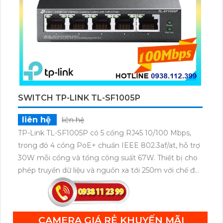
SWITCH TP-LINK TL-SF1005P
liên hệ
liên hệ
TP-Link TL-SF1005P có 5 cổng RJ45 10/100 Mbps,
trong đó 4 cổng PoE+ chuẩn IEEE 802.3af/at, hỗ trợ
30W mỗi cổng và tổng công suất 67W. Thiết bị cho
phép truyền dữ liệu và nguồn xa tới 250m với chế độ
ưu tiên cho cổng 1–2, cùng tính năng Plug & Play
tiện lợi.
CAMERA GIÁ RẺ KHUYẾN MÃI