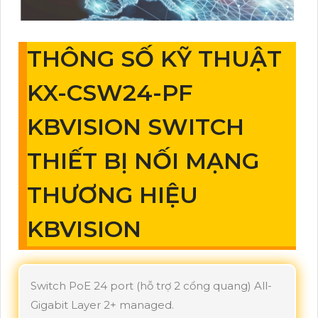
THÔNG SỐ KỸ THUẬT
KX-CSW24-PF
KBVISION SWITCH
THIẾT BỊ NỐI MẠNG
THƯƠNG HIỆU
KBVISION
Switch PoE 24 port (hỗ trợ 2 cổng quang) All-
Gigabit Layer 2+ managed.