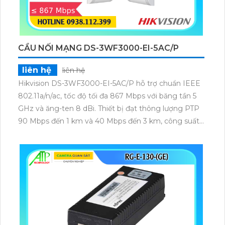
CẦU NỐI MẠNG DS-3WF3000-EI-5AC/P
liên hệ
liên hệ
Hikvision DS-3WF3000-EI-5AC/P hỗ trợ chuẩn IEEE
802.11a/n/ac, tốc độ tối đa 867 Mbps với băng tần 5
GHz và ăng-ten 8 dBi. Thiết bị đạt thông lượng PTP
90 Mbps đến 1 km và 40 Mbps đến 3 km, công suất
phát 22 dBm, độ nhạy thu -84 dBm, đảm bảo truyền
tải dữ liệu và video giám sát ổn định ở khoảng cách
xa.