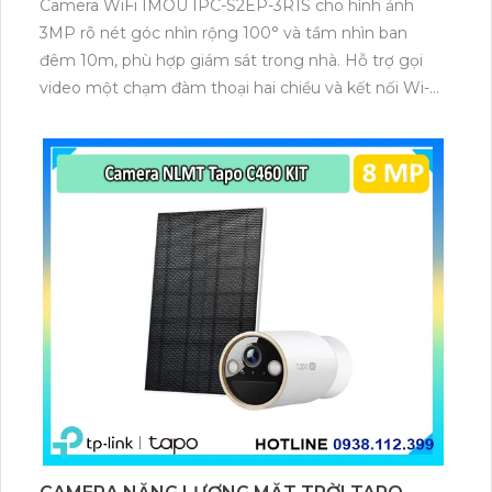
Camera WiFi IMOU IPC-S2EP-3R1S cho hình ảnh
3MP rõ nét góc nhìn rộng 100° và tầm nhìn ban
đêm 10m, phù hợp giám sát trong nhà. Hỗ trợ gọi
video một chạm đàm thoại hai chiều và kết nối Wi-Fi
ổn định giúp quan sát từ xa. Lưu trữ linh hoạt qua thẻ
microSD tối đa 256GB hoặc lưu đám mây dễ lắp đặt
cho gia đình và văn phòng nhỏ.