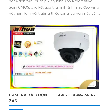
nghệ tiên tiến với chip xử lý hình ảnh Progressive
4.0 MP, tiết kiệm 50% dung lượng. Hỗ trợ phát hiện
Scan CMOS, cho kết quả thu hình ảnh màu đẹp và rõ
chuyển động và con người với công nghệ ONVIF.
nét hơn. Khi môi trường thiếu sáng, camera này còn
có tính năng Hồng Ngoại với tầm quan sát lên đến
30m, đảm bảo cho việc giám sát trong điều kiện ánh
sáng yếu. Camera cũng được trang bị công nghệ IP
POE, giúp xử lý hình ảnh sắc nét đến 2.0 MP mà vẫn
tiết kiệm băng thông. Hơn nữa, camera còn tích hợp
công nghệ nhìn đêm chất lượng Hồng Ngoại thông
minh Smart IR, cho chất lượng hình ảnh ban đêm tốt
hơn.
CAMERA BÁO ĐỘNG DH-IPC-HDBW4241R-
ZAS