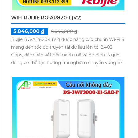
WIFI RUIJIE RG-AP820-L(V2)
5,846,000 ₫
6,046,000 ₫
Ruijie RG-AP820-L(V2) được nâng cấp chuẩn Wi-Fi 6
mang đến tốc độ truyền tải dữ liệu lên tới 2.402
Gbps, đảm bảo kết nối mạnh mẽ và ổn định. Người
dùng có thể tận hưởng trải nghiệm chuyển vùng liền
mạch, duy trì tính liên tục của dịch vụ ngay cả khi di
chuyển trong không gian rộng.