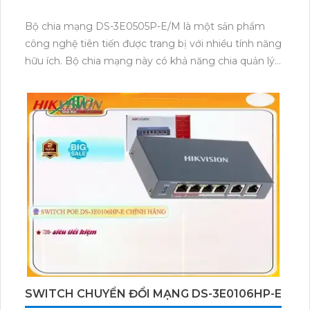
Bộ chia mạng DS-3E0505P-E/M là một sản phẩm
công nghệ tiên tiến được trang bị với nhiều tính năng
hữu ích. Bộ chia mạng này có khả năng chia quản lý
đường truyền mạng hiệu quả và ổn định.
Với DS-3E0505P-E/M, bạn có thể kết nối nhiều thiết
bị mạng khác nhau, như máy tính, máy in, camera IP,
điều khiển thông minh và nhiều thiết bị khác, qua
cổng Ethernet.
Sản phẩm này cung cấp cả cổng Ethernet và cổng
PoE, cho phép bạn cấp nguồn điện trực tiếp cho các
thiết bị mà không cần sử dụng nguồn điện riêng biệt.
Đặc biệt, DS-3E0505P-E/M hỗ trợ chuẩn PoE+
(Power over Ethernet Plus) với công suất tối đa 30W
trên mỗi cổng, giúp bạn cung cấp nguồn điện cho
các thiết bị tốn nhiều năng lượng như camera quan
sát.
SWITCH CHUYỂN ĐỔI MẠNG DS-3E0106HP-E
Sản phẩm cũng đi kèm với các tính năng bảo mật