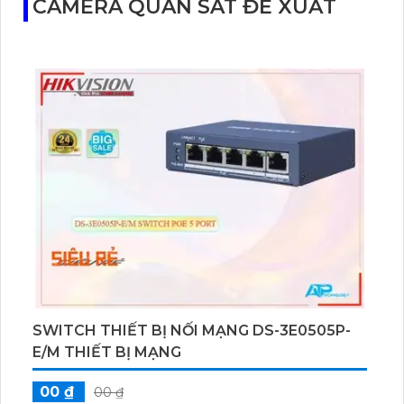
CAMERA QUAN SÁT ĐỀ XUẤT
SWITCH THIẾT BỊ NỐI MẠNG DS-3E0505P-
E/M THIẾT BỊ MẠNG
00 ₫
00 ₫