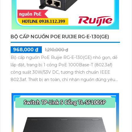
BỘ CẤP NGUỒN POE RUIJIE RG-E-130(GE)
968,000 ₫
1,210,000 ₫
Bộ cấp nguồn PoE Ruijie RG-E-130(GE) nhỏ gọn, dễ
lắp đặt, trang bị 1 cổng PoE 1000Base-T (802.3af)
công suất 30W/53V DC, tương thích chuẩn IEEE
802.3af. Thiết bị an toàn, chỉ nhận nguồn đúng yêu
cầu, đạt chứng nhận FCC, EN 55022/24, VCCI,
UL/cUL và GS, đảm bảo cung cấp nguồn ổn định cho
các thiết bị Wi-Fi.