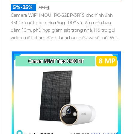
5%-35%
00 ₫
Camera WiFi IMOU IPC-S2EP-3R1S cho hình ảnh
3MP rõ nét góc nhìn rộng 100° và tầm nhìn ban
đêm 10m, phù hợp giám sát trong nhà. Hỗ trợ gọi
video một chạm đàm thoại hai chiều và kết nối Wi-Fi
ổn định giúp quan sát từ xa. Lưu trữ linh hoạt qua thẻ
microSD tối đa 256GB hoặc lưu đám mây dễ lắp đặt
cho gia đình và văn phòng nhỏ.