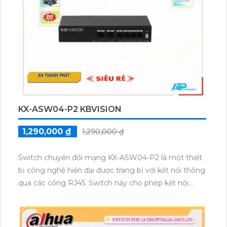
KX-ASW04-P2 KBVISION
1,290,000 ₫
1,290,000 ₫
Switch chuyển đổi mạng KX-ASW04-P2 là một thiết
bị công nghệ hiện đại được trang bị với kết nối thông
qua các cổng RJ45. Switch này cho phép kết nối
nhanh chóng và ổn định đến các thiết bị mạng khác
nhau trong hệ thống của bạn. Với công nghệ kết nối
đa dạng, switch này hỗ trợ tốc độ truyền dữ liệu cao