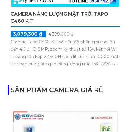
CAMERA NĂNG LƯỢNG MẶT TRỜI TAPO
C460 KIT
3,079,300 ₫
4,399,000 ₫
Camera Tapo C460 KIT sở hữu độ phân giải cao lên
đến 4K UHD 8MP, zoom kỹ thuật số 16×, kết nối Wi-
Fi băng tần kép 2.4/5 GHz, pin lithium-ion 10000mAh
tích hợp cùng tấm pin năng lượng mặt trời 5.2V/2.5W.
Tapo C460 KIT cũng hỗ trợ quan sát ban đêm màu
với cảm biến Starlight, tầm nhìn lên đến 15 m.
SẢN PHẨM CAMERA GIÁ RẺ