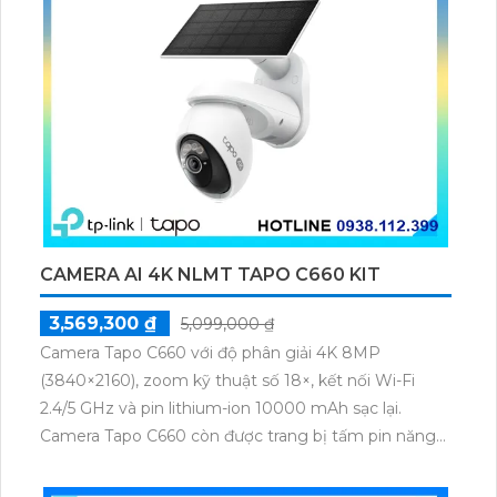
CAMERA AI 4K NLMT TAPO C660 KIT
3,569,300 ₫
5,099,000 ₫
Camera Tapo C660 với độ phân giải 4K 8MP
(3840×2160), zoom kỹ thuật số 18×, kết nối Wi-Fi
2.4/5 GHz và pin lithium-ion 10000 mAh sạc lại.
Camera Tapo C660 còn được trang bị tấm pin năng
lượng mặt trời 5.2V 2.5W, tích hợp AI phát hiện người,
thú cưng, phương tiện, lưu trữ thẻ microSD tối đa 512