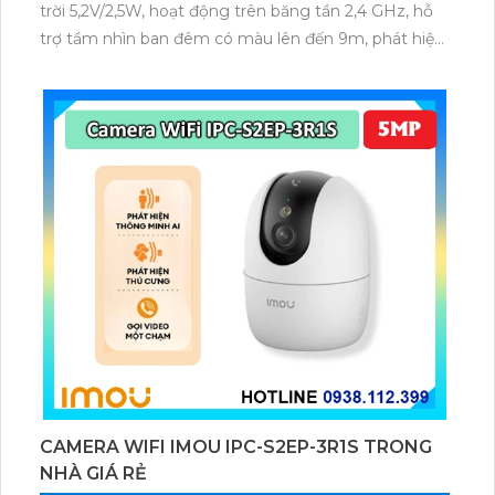
trời 5,2V/2,5W, hoạt động trên băng tần 2,4 GHz, hỗ
trợ tầm nhìn ban đêm có màu lên đến 9m, phát hiện
chuyển động và con người bằng AI, đồng thời lưu trữ
dữ liệu qua thẻ microSD lên đến 512GB.
CAMERA WIFI IMOU IPC-S2EP-3R1S TRONG
NHÀ GIÁ RẺ