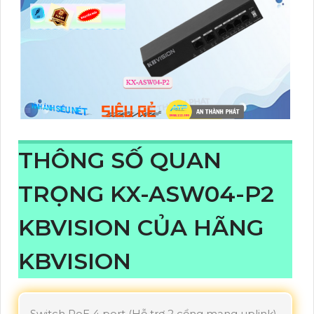
THÔNG SỐ QUAN
TRỌNG KX-ASW04-P2
KBVISION CỦA HÃNG
KBVISION
Switch PoE 4 port (Hỗ trợ 2 cổng mạng uplink)