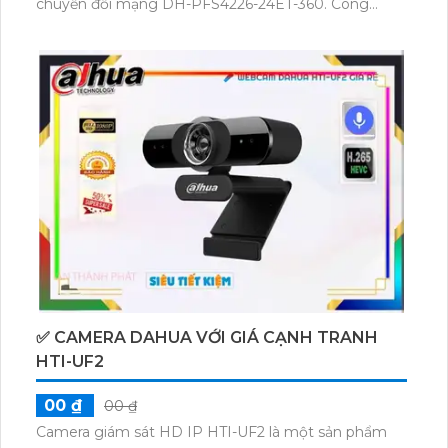
chuyển đổi mạng DH-PFS4226-24ET-360. Công
nghệ IP POE không chỉ giúp truyền dẫn dữ liệu
mạng nhanh chóng và ổn định mà còn cung cấp
nguồn điện thông qua cổng RJ45, tiết kiệm thời gian
và công sức. Sản phẩm này còn hỗ trợ việc gộp các
cổng RJ45, giúp tăng khả năng kết nối mạng và sử
dụng hiệu quả hơn.
✅ CAMERA DAHUA VỚI GIÁ CẠNH TRANH
HTI-UF2
00 ₫
00 ₫
Camera giám sát HD IP HTI-UF2 là một sản phẩm