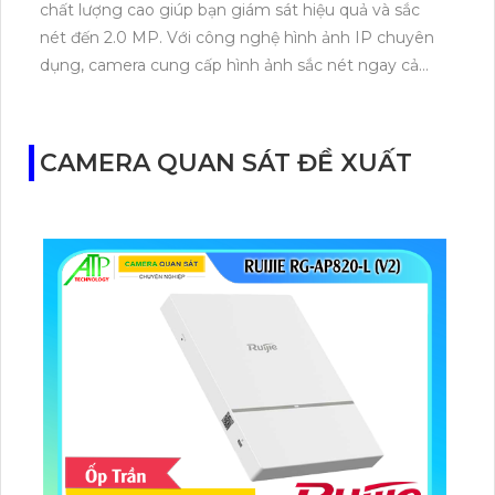
chất lượng cao giúp bạn giám sát hiệu quả và sắc
nét đến 2.0 MP. Với công nghệ hình ảnh IP chuyên
dụng, camera cung cấp hình ảnh sắc nét ngay cả
vào ban đêm. Được thiết kế với vật liệu chắc chắn
plastic, camera này còn tích hợp chức năng thu âm,
giúp bạn có thể theo dõi âm thanh trong khu vực
CAMERA QUAN SÁT ĐỀ XUẤT
giám sát một cách dễ dàng. Sản phẩm phù hợp cho
nhiều ứng dụng giám sát khác nhau như nhà ở, văn
phòng, cửa hàng và nhiều nơi khác.