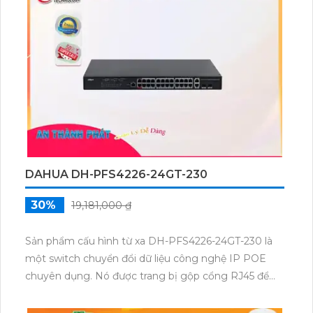
và đáng tin cậy. Bên cạnh đó, switch cũng được tích
hợp chức năng web, giúp bạn dễ dàng quản lý và cấu
hình thiết bị một cách linh hoạt. Với sự trang bị đầy
đủ này, switch chuyển đổi mạng KX-ASW04-P2 là
một lựa chọn lý tưởng cho hệ thống mạng của bạn.
DAHUA DH-PFS4226-24GT-230
30%
19,181,000 ₫
Sản phẩm cấu hình từ xa DH-PFS4226-24GT-230 là
một switch chuyển đổi dữ liệu công nghệ IP POE
chuyên dụng. Nó được trang bị gộp cổng RJ45 để
giúp tối ưu hóa kết nối mạng. Sản phẩm này có khả
năng kết nối với nhiều thiết bị thông qua cổng RJ45