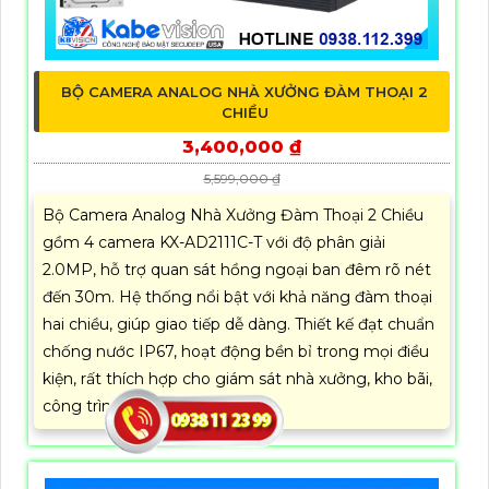
BỘ CAMERA ANALOG NHÀ XƯỞNG ĐÀM THOẠI 2
CHIỀU
3,400,000 ₫
5,599,000 ₫
Bộ Camera Analog Nhà Xưởng Đàm Thoại 2 Chiều
gồm 4 camera KX-AD2111C-T với độ phân giải
2.0MP, hỗ trợ quan sát hồng ngoại ban đêm rõ nét
đến 30m. Hệ thống nổi bật với khả năng đàm thoại
hai chiều, giúp giao tiếp dễ dàng. Thiết kế đạt chuẩn
chống nước IP67, hoạt động bền bỉ trong mọi điều
kiện, rất thích hợp cho giám sát nhà xưởng, kho bãi,
công trình và khu phố.