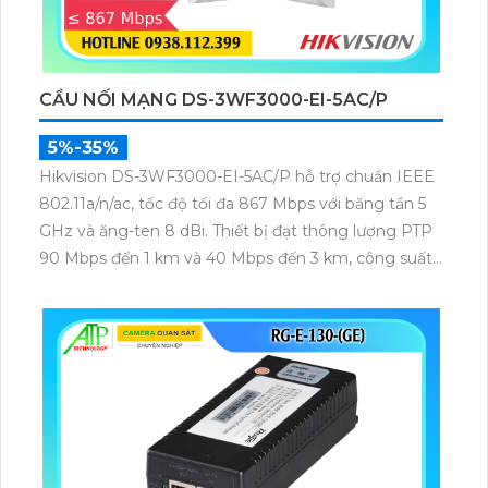
CẦU NỐI MẠNG DS-3WF3000-EI-5AC/P
5%-35%
Hikvision DS-3WF3000-EI-5AC/P hỗ trợ chuẩn IEEE
802.11a/n/ac, tốc độ tối đa 867 Mbps với băng tần 5
GHz và ăng-ten 8 dBi. Thiết bị đạt thông lượng PTP
90 Mbps đến 1 km và 40 Mbps đến 3 km, công suất
phát 22 dBm, độ nhạy thu -84 dBm, đảm bảo truyền
tải dữ liệu và video giám sát ổn định ở khoảng cách
xa.