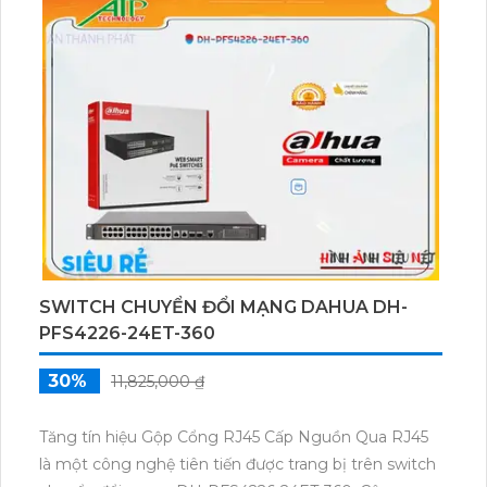
và hỗ trợ công nghệ IP POE, giúp cung cấp nguồn
điện qua mạng cho các thiết bị khác. Với những tính
năng hiện đại, sản phẩm này sẽ đáp ứng tốt nhu cầu
kết nối mạng của bạn.
SWITCH CHUYỂN ĐỔI MẠNG DAHUA DH-
PFS4226-24ET-360
30%
11,825,000 ₫
Tăng tín hiệu Gộp Cổng RJ45 Cấp Nguồn Qua RJ45
là một công nghệ tiên tiến được trang bị trên switch