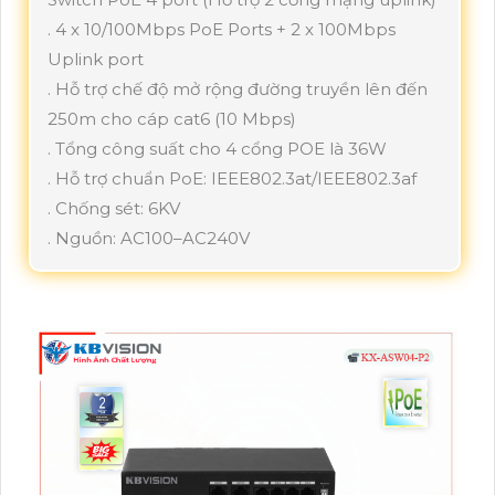
. 4 x 10/100Mbps PoE Ports + 2 x 100Mbps
Uplink port
. Hỗ trợ chế độ mở rộng đường truyền lên đến
250m cho cáp cat6 (10 Mbps)
. Tổng công suất cho 4 cổng POE là 36W
. Hỗ trợ chuẩn PoE: IEEE802.3at/IEEE802.3af
. Chống sét: 6KV
. Nguồn: AC100–AC240V