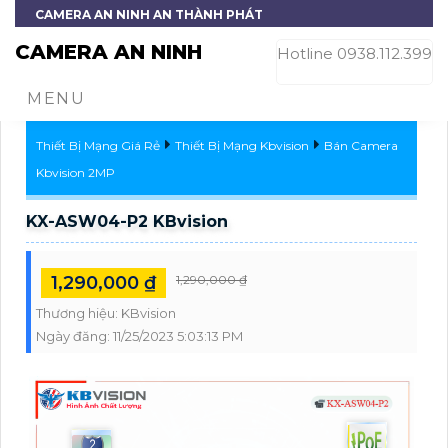
CAMERA AN NINH AN THÀNH PHÁT
CAMERA AN NINH
Hotline 0938.112.399
MENU
Thiết Bị Mạng Giá Rẻ
Thiết Bị Mạng Kbvision
Bán Camera
Kbvision 2MP
KX-ASW04-P2 KBvision
1,290,000 ₫
1,290,000 ₫
Thương hiệu:
KBvision
Ngày đăng:
11/25/2023 5:03:13 PM