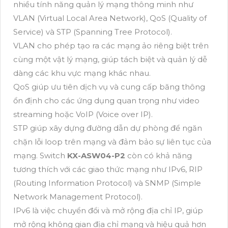
nhiều tính năng quản lý mạng thông minh như
VLAN (Virtual Local Area Network), QoS (Quality of
Service) và STP (Spanning Tree Protocol).
VLAN cho phép tạo ra các mạng ảo riêng biệt trên
cùng một vật lý mạng, giúp tách biệt và quản lý dễ
dàng các khu vực mạng khác nhau.
QoS giúp ưu tiên dịch vụ và cung cấp băng thông
ổn định cho các ứng dụng quan trọng như video
streaming hoặc VoIP (Voice over IP).
STP giúp xây dựng đường dẫn dự phòng để ngăn
chặn lỗi loop trên mạng và đảm bảo sự liên tục của
mạng. Switch
KX-ASW04-P2
còn có khả năng
tương thích với các giao thức mạng như IPv6, RIP
(Routing Information Protocol) và SNMP (Simple
Network Management Protocol).
IPv6 là việc chuyển đổi và mở rộng địa chỉ IP, giúp
mở rộng không gian địa chỉ mạng và hiệu quả hơn