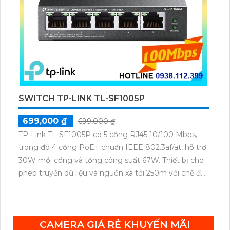
SWITCH TP-LINK TL-SF1005P
699,000 ₫
699,000 ₫
TP-Link TL-SF1005P có 5 cổng RJ45 10/100 Mbps,
trong đó 4 cổng PoE+ chuẩn IEEE 802.3af/at, hỗ trợ
30W mỗi cổng và tổng công suất 67W. Thiết bị cho
phép truyền dữ liệu và nguồn xa tới 250m với chế độ
ưu tiên cho cổng 1–2, cùng tính năng Plug & Play
tiện lợi.
CAMERA GIÁ RẺ KHUYẾN MÃI