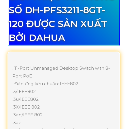
SỐ DH-PFS3211-8GT-
120 ĐƯỢC SẢN XUẤT
BỞI DAHUA
. 11-Port Unmanaged Desktop Switch with 8-
Port PoE
. Đáp ứng tiêu chuẩn: IEEE802
.3/IEEE802
.3u/IEEE802
.3X/IEEE 802
.3ab/IEEE 802
.3az