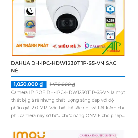
chất lượng cao. Thiết kế Dome Kim Loại cũng là một
điểm nổi bật của sản phẩm này, mang đến sự chắc
chắn và bền bỉ.
DAHUA DH-IPC-HDW1230T1P-S5-VN SẮC
NÉT
1,050,000 ₫
1,470,000 ₫
Camera IP POE DH-IPC-HDW1230T1P-S5-VN là một
thiết bị giá rẻ nhưng chất lượng sáng đẹp với độ
phân giải 2.0 MP. Với thiết kế sắc nét và tiết kiệm chi
phí, camera này sở hữu chức năng ONVIF cho phép
giám sát chất lượng hình ảnh sắc nét ban đêm với
hồng ngoại lên đến 30m. Đây là lựa chọn phù hợp