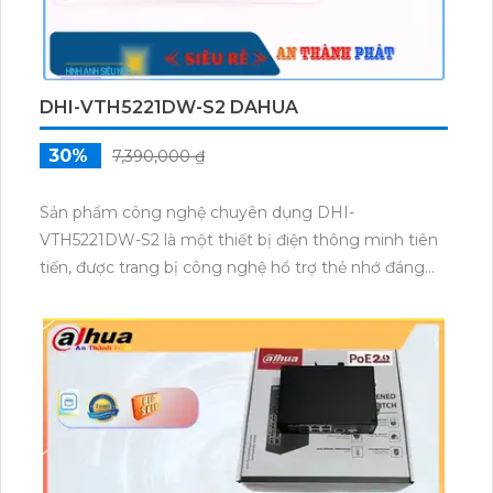
DHI-VTH5221DW-S2 DAHUA
30%
7,390,000 ₫
Sản phẩm công nghệ chuyên dụng DHI-
VTH5221DW-S2 là một thiết bị điện thông minh tiên
tiến, được trang bị công nghệ hổ trợ thẻ nhớ đáng
tin cậy. Với tính năng kết nối web và RJ45, sản phẩm
giúp người dùng truy cập và quản lý thông tin một
cách dễ dàng. Đặc biệt, công nghệ chuyên dụng
trong sản phẩm này đảm bảo tính bảo mật và độ ổn
định cao, giúp người dùng trải nghiệm tuyệt vời và
an toàn khi sử dụng thiết bị.