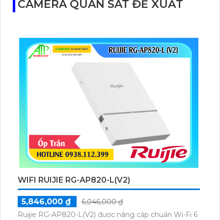
CAMERA QUAN SÁT ĐỀ XUẤT
này cung cấp hiệu suất tốt, ổn định và độ tin cậy cao,
đồng thời giảm thiểu thời gian cài đặt và giảm chi phí
dây cáp. Đó là một lựa chọn lý tưởng cho các hệ
thống mạng công nghiệp và doanh nghiệp.
WIFI RUIJIE RG-AP820-L(V2)
5,846,000 ₫
6,046,000 ₫
Ruijie RG-AP820-L(V2) được nâng cấp chuẩn Wi-Fi 6