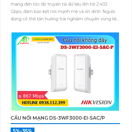
mang đến tốc độ truyền tải dữ liệu lên tới 2.402
Gbps, đảm bảo kết nối mạnh mẽ và ổn định. Người
dùng có thể tận hưởng trải nghiệm chuyển vùng liền
mạch, duy trì tính liên tục của dịch vụ ngay cả khi di
chuyển trong không gian rộng.
CẦU NỐI MẠNG DS-3WF3000-EI-5AC/P
5%-35%