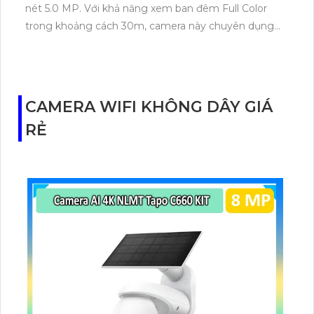
nét 5.0 MP. Với khả năng xem ban đêm Full Color
trong khoảng cách 30m, camera này chuyên dụng
cho công trình ban đêm và dự án dân dụng. Được
thiết kế dạng ngoài trời tinh tế với chuẩn chống nước
IP67, camera cung cấp độ phân giải cao và có khả
năng thu âm chất lượng. Ngoài ra, camera còn hỗ trợ
CAMERA WIFI KHÔNG DÂY GIÁ
kết nối IP Wifi tiện lợi.
RẺ