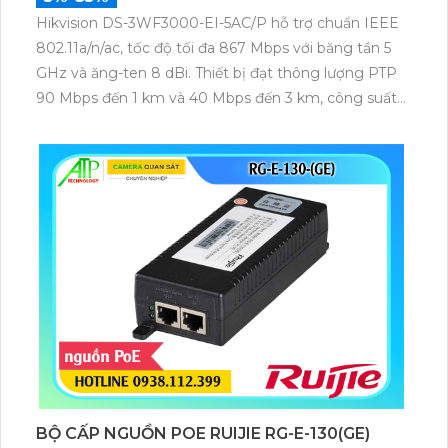
Hikvision DS-3WF3000-EI-5AC/P hỗ trợ chuẩn IEEE
802.11a/n/ac, tốc độ tối đa 867 Mbps với băng tần 5
GHz và ăng-ten 8 dBi. Thiết bị đạt thông lượng PTP
90 Mbps đến 1 km và 40 Mbps đến 3 km, công suất
phát 22 dBm, độ nhạy thu -84 dBm, đảm bảo truyền
tải dữ liệu và video giám sát ổn định ở khoảng cách
xa.
BỘ CẤP NGUỒN POE RUIJIE RG-E-130(GE)