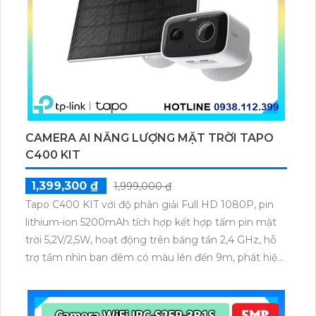
CAMERA AI NĂNG LƯỢNG MẶT TRỜI TAPO
C400 KIT
1,399,300 ₫
1,999,000 ₫
Tapo C400 KIT với độ phân giải Full HD 1080P, pin
lithium-ion 5200mAh tích hợp kết hợp tấm pin mặt
trời 5,2V/2,5W, hoạt động trên băng tần 2,4 GHz, hỗ
trợ tầm nhìn ban đêm có màu lên đến 9m, phát hiện
chuyển động và con người bằng AI, đồng thời lưu trữ
dữ liệu qua thẻ microSD lên đến 512GB.