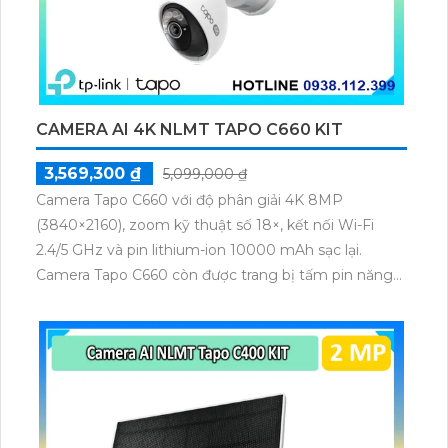
CAMERA AI 4K NLMT TAPO C660 KIT
3,569,300 ₫
5,099,000 ₫
Camera Tapo C660 với độ phân giải 4K 8MP
(3840×2160), zoom kỹ thuật số 18×, kết nối Wi-Fi
2.4/5 GHz và pin lithium-ion 10000 mAh sạc lại.
Camera Tapo C660 còn được trang bị tấm pin năng
lượng mặt trời 5.2V 2.5W, tích hợp AI phát hiện người,
thú cưng, phương tiện, lưu trữ thẻ microSD tối đa 512
GB.