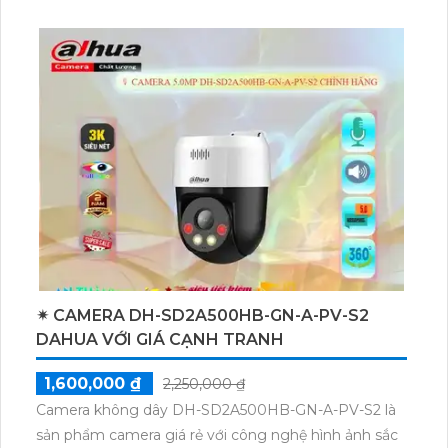
hoạt động xảy ra trong vùng quan sát.
Với công nghệ Hồng Ngoại Smart IR siêu tiết kiệm
băng thông H.265/H.264+/H.264, camera cho phép
bạn xem hình ảnh chất lượng cao mà không tốn
nhiều băng thông internet. Đặc biệt, công nghệ
Hồng Ngoại Smart IR thông minh trung thực CMOS
giúp camera thu hình ảnh màu đẹp hơn khi ánh sáng
thiếu sáng.
✴ CAMERA DH-SD2A500HB-GN-A-PV-S2
DAHUA VỚI GIÁ CẠNH TRANH
1,600,000 ₫
2,250,000 ₫
Camera không dây DH-SD2A500HB-GN-A-PV-S2 là
sản phẩm camera giá rẻ với công nghệ hình ảnh sắc