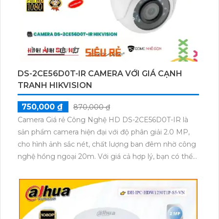
DS-2CE56D0T-IR CAMERA VỚI GIÁ CẠNH
TRANH HIKVISION
750,000 ₫
870,000 ₫
Camera Giá rẻ Công Nghệ HD DS-2CE56D0T-IR là
sản phẩm camera hiện đại với độ phân giải 2.0 MP,
cho hình ảnh sắc nét, chất lượng ban đêm nhờ công
nghệ hồng ngoại 20m. Với giá cả hợp lý, bạn có thể
tiết kiệm mà vẫn đảm bảo chất lượng hình ảnh sắc
nét. Sản phẩm có khả năng tương thích với các công
nghệ AHD, CVI, TVI, BCS, giúp dễ dàng thi công và
lắp đặt. Đặc biệt, tính năng Hồng Ngoại Smart IR
giúp camera hoạt động ổn định và đạt được hình ảnh