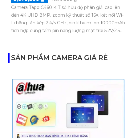
Camera Tapo C460 KIT sở hữu độ phân giải cao lên
đến 4K UHD 8MP, zoom kỹ thuật số 16×, kết nối Wi-
Fi băng tần kép 2.4/5 GHz, pin lithium-ion 10000mAh
tích hợp cùng tấm pin năng lượng mặt trời 5.2V/2.5W.
Tapo C460 KIT cũng hỗ trợ quan sát ban đêm màu
với cảm biến Starlight, tầm nhìn lên đến 15 m.
SẢN PHẨM CAMERA GIÁ RẺ