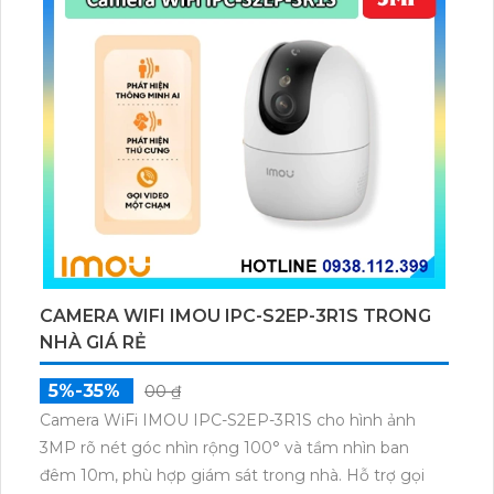
CAMERA WIFI IMOU IPC-S2EP-3R1S TRONG
NHÀ GIÁ RẺ
5%-35%
00 ₫
Camera WiFi IMOU IPC-S2EP-3R1S cho hình ảnh
3MP rõ nét góc nhìn rộng 100° và tầm nhìn ban
đêm 10m, phù hợp giám sát trong nhà. Hỗ trợ gọi