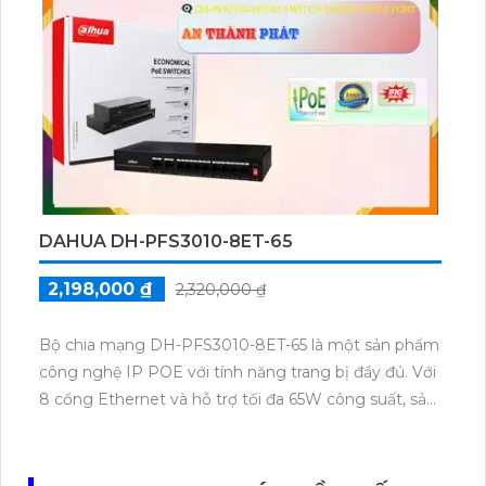
thông và lưu trữ. Sản phẩm phù hợp cho việc giám
sát và bảo vệ an ninh trong các hệ thống mạng.
DAHUA DH-PFS3010-8ET-65
2,198,000 ₫
2,320,000 ₫
Bộ chia mạng DH-PFS3010-8ET-65 là một sản phẩm
công nghệ IP POE với tính năng trang bị đầy đủ. Với
8 cổng Ethernet và hỗ trợ tối đa 65W công suất, sản
phẩm này cho phép truyền dữ liệu và cung cấp điện
cho các thiết bị mạng như camera IP, điểm truy cập
và điện thoại IP một cách hiệu quả. Bộ chia mạng