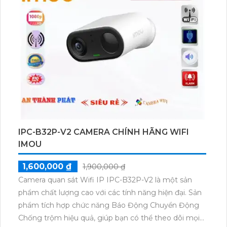
cho việc giám sát cửa hàng, gia đình và căn hộ. Với
công nghệ Dome Plastic và tích hợp IP POE, việc
nâng cấp hệ thống camera dễ dàng hơn bao giờ hết.
Ngoài ra, camera còn có chức năng thu hình chất
lượng và vượt trội.
IPC-B32P-V2 CAMERA CHÍNH HÃNG WIFI
IMOU
1,600,000 ₫
1,900,000 ₫
Camera quan sát Wifi IP IPC-B32P-V2 là một sản
phẩm chất lượng cao với các tính năng hiện đại. Sản
phẩm tích hợp chức năng Báo Động Chuyển Động
Chống trộm hiệu quả, giúp bạn có thể theo dõi mọi