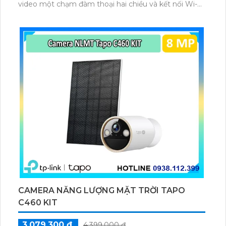
video một chạm đàm thoại hai chiều và kết nối Wi-Fi
ổn định giúp quan sát từ xa. Lưu trữ linh hoạt qua thẻ
microSD tối đa 256GB hoặc lưu đám mây dễ lắp đặt
cho gia đình và văn phòng nhỏ.
CAMERA NĂNG LƯỢNG MẶT TRỜI TAPO
C460 KIT
3,079,300 ₫
4,399,000 ₫