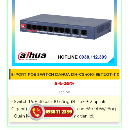
8-PORT POE SWITCH DAHUA DH-CS4010-8ET2GT-110
5%-35%
liên hệ
- Switch PoE để bàn 10 cổng (8 PoE + 2 uplink
Gigabit). - Hỗ trợ PoE công suất cao đến 90W/cổng.
- Quản lý từ xa qua Cloud DoLynk tiện lợi.