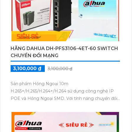
liệu và cấp nguồn điện đồng thời cho các thiết bị
mạng. Tổng quan, bộ chia mạng DH-PFS3211-8GT-
120 là một lựa chọn lý tưởng cho việc xây dựng và
quản lý mạng an toàn và ổn định.
HÃNG DAHUA DH-PFS3106-4ET-60 SWITCH
CHUYỂN ĐỔI MẠNG
3,100,000 ₫
3,100,000 ₫
Sản phẩm Hồng Ngoại 10m
H.265+/H.265/H.264+/H.264 sử dụng công nghệ IP
POE và Hồng Ngoại SMD. Với tính năng chuyển đổi
mạng thông qua switch DH-PFS3106-4ET-60, sản
phẩm có khả năng truyền tải dữ liệu nhanh chóng và
ổn định. Sản phẩm hỗ trợ các chuẩn nén hình ảnh
H.265+/H.265/H.264+/H.264, giúp tiết kiệm băng