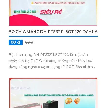
BỘ CHIA MẠNG DH-PFS3211-8GT-120 DAHUA
00 ₫
00 ₫
Bộ chia mạng DH-PFS3211-8GT-120 là một sản
phẩm hỗ trợ PoE Watchdog chống sét 4KV và sử
dụng công nghệ chuyên dụng IP POE. Sản phẩm
này được trang bị chất lượng cao với khả năng
chống sét 4KV, giúp bảo vệ thiết bị khỏi những thiên
tai không mong muốn. Với các tính năng thông
minh và ổn định, bộ chia mạng này giúp nâng cao
hiệu suất và độ tin cậy của mạng. Bên cạnh đó, sản
phẩm cũng hỗ trợ công nghệ PoE, giúp truyền dữ