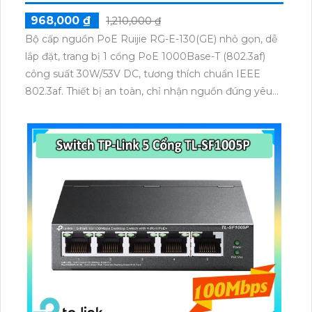
968,000 ₫
1,210,000 ₫
Bộ cấp nguồn PoE Ruijie RG-E-130(GE) nhỏ gọn, dễ
lắp đặt, trang bị 1 cổng PoE 1000Base-T (802.3af)
công suất 30W/53V DC, tương thích chuẩn IEEE
802.3af. Thiết bị an toàn, chỉ nhận nguồn đúng yêu
cầu, đạt chứng nhận FCC, EN 55022/24, VCCI,
UL/cUL và GS, đảm bảo cung cấp nguồn ổn định cho
các thiết bị Wi-Fi.