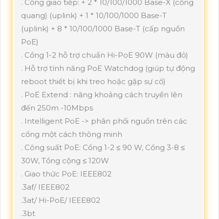
. Cổng giao tiếp: + 2 * 10/100/1000 Base-X (cổng
quang) (uplink) + 1 * 10/100/1000 Base-T
(uplink) + 8 * 10/100/1000 Base-T (cấp nguồn
PoE)
. Cổng 1-2 hỗ trợ chuẩn Hi-PoE 90W (màu đỏ)
. Hỗ trợ tính năng PoE Watchdog (giúp tự động
reboot thiết bị khi treo hoặc gặp sự cố)
. PoE Extend : nâng khoảng cách truyền lên
đến 250m -10Mbps
. Intelligent PoE -> phân phối nguồn trên các
cổng một cách thông minh
. Công suất PoE: Cổng 1-2 ≤ 90 W, Cổng 3-8 ≤
30W, Tổng cộng ≤ 120W
. Giao thức PoE: IEEE802
.3af/ IEEE802
.3at/ Hi-PoE/ IEEE802
.3bt