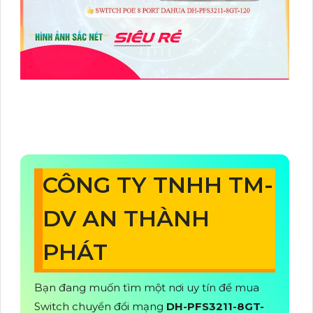
CÔNG TY TNHH TM-
DV AN THÀNH
PHÁT
Bạn đang muốn tìm một nơi uy tín để mua
Switch chuyển đổi mạng
DH-PFS3211-8GT-