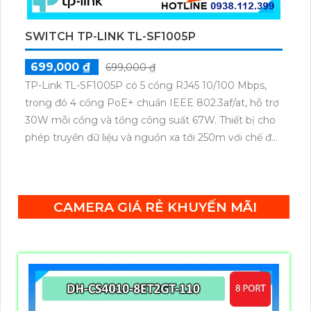
SWITCH TP-LINK TL-SF1005P
699,000 ₫
699,000 ₫
TP-Link TL-SF1005P có 5 cổng RJ45 10/100 Mbps,
trong đó 4 cổng PoE+ chuẩn IEEE 802.3af/at, hỗ trợ
30W mỗi cổng và tổng công suất 67W. Thiết bị cho
phép truyền dữ liệu và nguồn xa tới 250m với chế độ
ưu tiên cho cổng 1–2, cùng tính năng Plug & Play
tiện lợi.
CAMERA GIÁ RẺ KHUYẾN MÃI