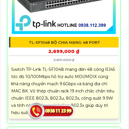
TL-SF1048 BỘ CHIA MẠNG 48 PORT
2,699,000 ₫
2,699,000 ₫
Switch TP-Link TL-SF1048 mang đến 48 cổng RJ45
tốc độ 10/100Mbps hỗ trợ auto MDI/MDIX cùng
khả năng chuyển mạch 9.6Gbps và bảng địa chỉ
MAC 8K. Vỏ thép chuẩn rack 19 inch chắc chắn tiêu
chuẩn IEEE 802.3i, 802.3u, 802.3x, công suất 9.9W
và tính năng kiểm soát luồng 802.3x giúp duy trì
hiệu suất ổn định.