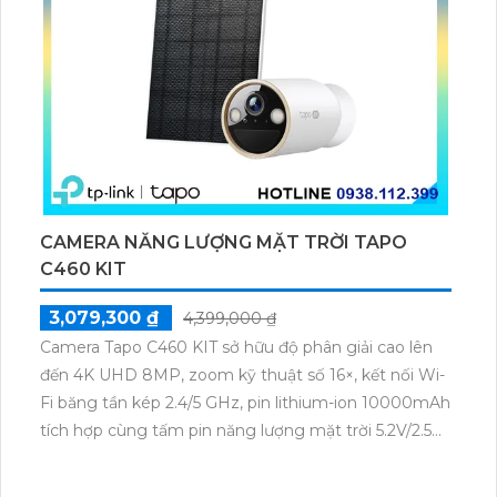
CAMERA NĂNG LƯỢNG MẶT TRỜI TAPO
C460 KIT
3,079,300 ₫
4,399,000 ₫
Camera Tapo C460 KIT sở hữu độ phân giải cao lên
đến 4K UHD 8MP, zoom kỹ thuật số 16×, kết nối Wi-
Fi băng tần kép 2.4/5 GHz, pin lithium-ion 10000mAh
tích hợp cùng tấm pin năng lượng mặt trời 5.2V/2.5W.
Tapo C460 KIT cũng hỗ trợ quan sát ban đêm màu
với cảm biến Starlight, tầm nhìn lên đến 15 m.