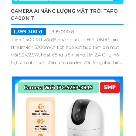
CAMERA AI NĂNG LƯỢNG MẶT TRỜI TAPO
C400 KIT
1,399,300 ₫
1,999,000 ₫
Tapo C400 KIT với độ phân giải Full HD 1080P, pin
lithium-ion 5200mAh tích hợp kết hợp tấm pin mặt
trời 5,2V/2,5W, hoạt động trên băng tần 2,4 GHz, hỗ
trợ tầm nhìn ban đêm có màu lên đến 9m, phát hiện
chuyển động và con người bằng AI, đồng thời lưu trữ
dữ liệu qua thẻ microSD lên đến 512GB.