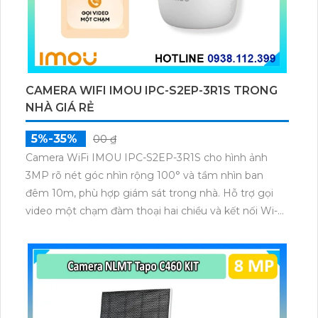
CAMERA WIFI IMOU IPC-S2EP-3R1S TRONG
NHÀ GIÁ RẺ
5%-35%
00 ₫
Camera WiFi IMOU IPC-S2EP-3R1S cho hình ảnh
3MP rõ nét góc nhìn rộng 100° và tầm nhìn ban
đêm 10m, phù hợp giám sát trong nhà. Hỗ trợ gọi
video một chạm đàm thoại hai chiều và kết nối Wi-Fi
ổn định giúp quan sát từ xa. Lưu trữ linh hoạt qua thẻ
microSD tối đa 256GB hoặc lưu đám mây dễ lắp đặt
cho gia đình và văn phòng nhỏ.