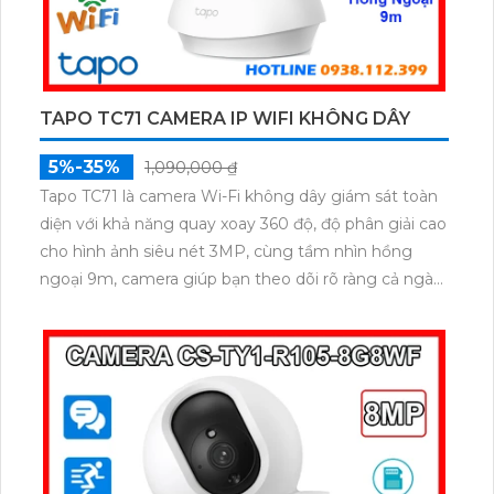
TAPO TC71 CAMERA IP WIFI KHÔNG DÂY
5%-35%
1,090,000 ₫
Tapo TC71 là camera Wi-Fi không dây giám sát toàn
diện với khả năng quay xoay 360 độ, độ phân giải cao
cho hình ảnh siêu nét 3MP, cùng tầm nhìn hồng
ngoại 9m, camera giúp bạn theo dõi rõ ràng cả ngày
lẫn đêm. Hỗ trợ đàm thoại 2 chiều, phát hiện chuyển
động và báo động thông minh, camera TC71 không
chỉ ghi lại mọi khoảnh khắc quan trọng mà còn chủ
động bảo vệ an toàn cho ngôi nhà bạn.