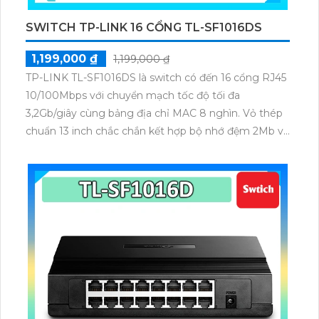
SWITCH TP-LINK 16 CỔNG TL-SF1016DS
1,199,000 ₫
1,199,000 ₫
TP-LINK TL-SF1016DS là switch có đến 16 cổng RJ45
10/100Mbps với chuyển mạch tốc độ tối đa
3,2Gb/giây cùng bảng địa chỉ MAC 8 nghìn. Vỏ thép
chuẩn 13 inch chắc chắn kết hợp bộ nhớ đệm 2Mb và
tỷ lệ chuyển tiếp 2,38Mpps giúp truyền tải ổn định.
Kiểm soát luồng IEEE 802.3x và khả năng tiết kiệm
điện giúp TL-SF1016DS phù hợp cho môi trường
mạng kinh doanh nhỏ và vừa.