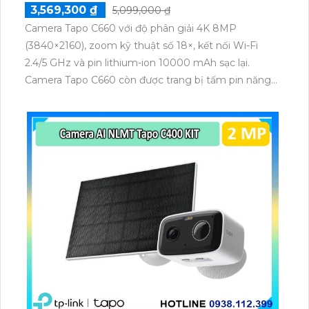
3,569,300 ₫
5,099,000 ₫
Camera Tapo C660 với độ phân giải 4K 8MP
(3840×2160), zoom kỹ thuật số 18×, kết nối Wi-Fi
2.4/5 GHz và pin lithium-ion 10000 mAh sạc lại.
Camera Tapo C660 còn được trang bị tấm pin năng
lượng mặt trời 5.2V 2.5W, tích hợp AI phát hiện người,
thú cưng, phương tiện, lưu trữ thẻ microSD tối đa 512
GB.