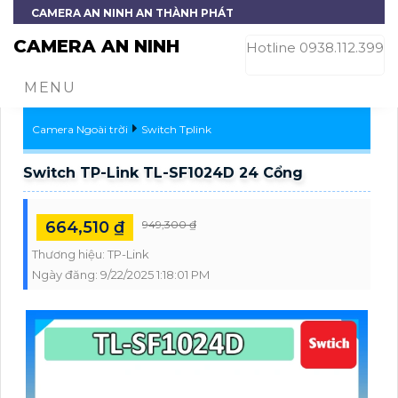
CAMERA AN NINH AN THÀNH PHÁT
CAMERA AN NINH
Hotline 0938.112.399
MENU
Camera Ngoài trời
Switch Tplink
Switch TP-Link TL-SF1024D 24 Cổng
664,510 ₫
949,300 ₫
Thương hiệu:
TP-Link
Ngày đăng:
9/22/2025 1:18:01 PM