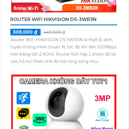
ROUTER WIFI HIKVISION DS-3WR3N
308,000 ₫
440,000 ₫
Router WiFi HIKVISION DS-3WR3N là thiết bị định
tuyến thông minh chuẩn N, tốc độ lên đến 300Mbps
trên băng tần 2.4GHz. Router tích hợp 2 anten độ lợi
cao, hỗ trợ nhiều chế độ mở rộng sóng như
Repeater, WISP, AP Mode. Quản lý dễ dàng qua
giao diện web hoặc ứng dụng Hik-Connect kết nối
Internet ổn định.