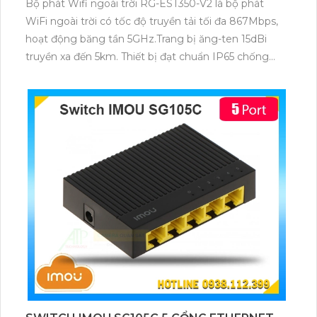
Bộ phát Wifi ngoài trời RG-EST350-V2 là bộ phát
WiFi ngoài trời có tốc độ truyền tải tối đa 867Mbps,
hoạt động băng tần 5GHz.Trang bị ăng-ten 15dBi
truyền xa đến 5km. Thiết bị đạt chuẩn IP65 chống
nước, dễ cài đặt, hỗ trợ quản lý qua eWeb và Ruijie
Cloud.Phù hợp mở rộng mạng cho camera và khu
vực ngoài trời.