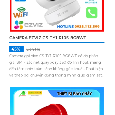
CAMERA EZVIZ CS-TY1-R105-8G8WF
45%
Liên Hệ
Camera gọi điện CS-TY1-R105-8G8WF có độ phân
giải 8MP sắc nét quay xoay 360 độ linh hoạt, mang
đến tầm nhìn toàn cảnh không góc khuất. Phát hiện
và theo dõi chuyển động thông minh giúp giám sát
chính xác, kết hợp với tính năng đàm thoại hai chiều
giao tiếp dễ dàng từ xa. Hỗ trợ thẻ nhớ lên đến 512GB
cùng tầm nhìn hồng ngoại 10m quan sát rõ nét cả
ngày lẫn đêm.