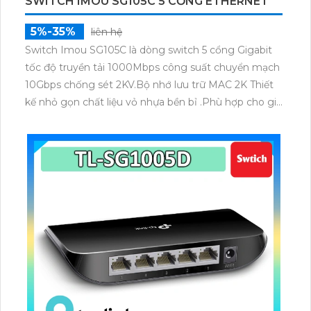
SWITCH IMOU SG105C 5 CỔNG ETHERNET
5%-35%
liên hệ
Switch Imou SG105C là dòng switch 5 cổng Gigabit
tốc độ truyền tải 1000Mbps công suất chuyển mạch
10Gbps chống sét 2KV.Bộ nhớ lưu trữ MAC 2K Thiết
kế nhỏ gọn chất liệu vỏ nhựa bền bỉ .Phù hợp cho gia
đình văn phòng cửa hàng truyền tải dữ liệu nhanh
chóng và ổn định.mạng.