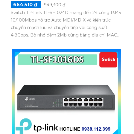
664,510 ₫
949,300 ₫
Switch TP-Link TL-SF1024D mang đến 24 cổng RJ45
10/100Mbps hỗ trợ Auto MDI/MDIX và kiến trúc
chuyển mạch lưu và chuyển tiếp với công suất
4.8Gbps. Bộ nhớ đệm 2Mb cùng bảng địa chỉ MAC
8K giúp xử lý lưu lượng hiệu quả. Sử dụng nguồn
9VDC/0.6A tiết kiệm năng lượng đến 75% đảm bảo
hoạt động ổn định cho môi trường văn phòng vừa và
nhỏ.