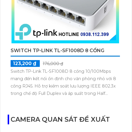
SWITCH TP-LINK TL-SF1008D 8 CỔNG
123,200 ₫
176,000 ₫
Switch TP-Link TL-SF1008D 8 cổng 10/100Mbps
mang đến kết nối ổn định cho văn phòng nhỏ với 8
cổng RJ45. Hỗ trợ kiểm soát lưu lượng IEEE 802.3x
trong chế độ Full Duplex và áp suất trong Half
Duplex giúp truyền tải mượt mà. Thiết kế switching
không bị chặn đảm bảo khả năng lọc gói tin với tốc
độ tối đa.
CAMERA QUAN SÁT ĐỀ XUẤT