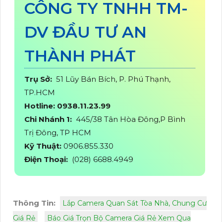
CÔNG TY TNHH TM-
DV ĐẦU TƯ AN
THÀNH PHÁT
Trụ Sở:
51 Lũy Bán Bích, P. Phú Thạnh,
TP.HCM
Hotline: 0938.11.23.99
Chi Nhánh 1:
445/38 Tân Hòa Đông,P Bình
Trị Đông, TP HCM
Kỹ Thuật:
0906.855.330
Điện Thoại:
(028) 6688.4949
Thông Tin:
Lắp Camera Quan Sát Tòa Nhà, Chung Cư
Giá Rẻ
Báo Giá Trọn Bộ Camera Giá Rẻ Xem Qua