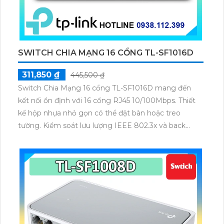
SWITCH CHIA MẠNG 16 CỔNG TL-SF1016D
311,850 ₫
445,500 ₫
Switch Chia Mạng 16 cổng TL-SF1016D mang đến
kết nối ổn định với 16 cổng RJ45 10/100Mbps. Thiết
kế hộp nhựa nhỏ gọn có thể đặt bàn hoặc treo
tường. Kiểm soát lưu lượng IEEE 802.3x và back
pressure đảm bảo truyền tải trơn tru. Tiêu thụ điện
chỉ 3.1W tiết kiệm đến 70% năng lượng vận hành êm
ái không quạt.