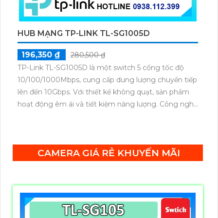
HUB MẠNG TP-LINK TL-SG1005D
196,350 ₫
280,500 ₫
TP-Link TL-SG1005D là một switch 5 cổng tốc độ
10/100/1000Mbps, cung cấp dung lượng chuyển tiếp
lên đến 10Gbps. Với thiết kế không quạt, sản phẩm
hoạt động êm ái và tiết kiệm năng lượng. Công nghệ
tiết kiệm điện năng động giúp giảm tiêu thụ điện lên
đến 85%, thân thiện với môi trường.
CAMERA GIÁ RẺ KHUYẾN MÃI