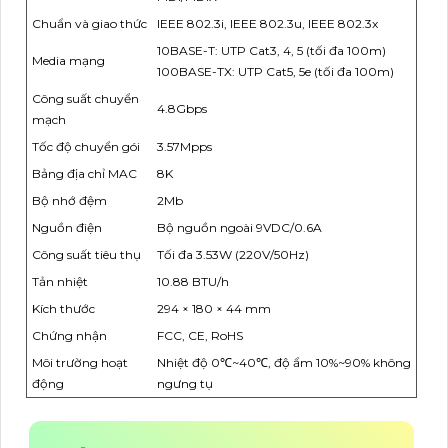
Chuẩn và giao thức
IEEE 802.3i, IEEE 802.3u, IEEE 802.3x
10BASE-T: UTP Cat3, 4, 5 (tối đa 100m)
Media mạng
100BASE-TX: UTP Cat5, 5e (tối đa 100m)
Công suất chuyển
4.8Gbps
mạch
Tốc độ chuyển gói
3.57Mpps
Bảng địa chỉ MAC
8K
Bộ nhớ đệm
2Mb
Nguồn điện
Bộ nguồn ngoài 9VDC/0.6A
Công suất tiêu thụ
Tối đa 3.53W (220V/50Hz)
Tản nhiệt
10.88 BTU/h
Kích thước
294 × 180 × 44 mm
Chứng nhận
FCC, CE, RoHS
Môi trường hoạt
Nhiệt độ 0℃~40℃, độ ẩm 10%~90% không
động
ngưng tụ