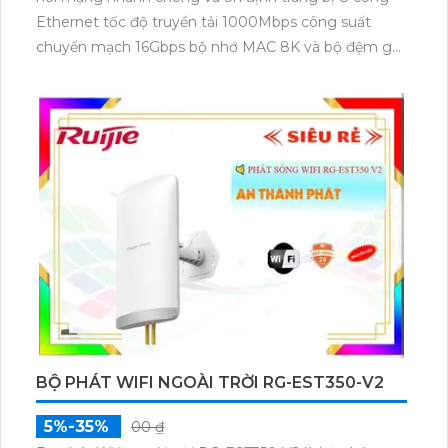
Ethernet tốc độ truyền tải 1000Mbps công suất
chuyển mạch 16Gbps bộ nhớ MAC 8K và bộ đệm gói
4Mb. Thiết kế nhỏ gọn chất liệu vỏ nhựa bền chắc và
chống sét 2KV cân mọi thời tiết phù hợp gia đình văn
phòng cửa hàng và hệ thống camera IP.
BỘ PHÁT WIFI NGOÀI TRỜI RG-EST350-V2
5%-35%
00 ₫