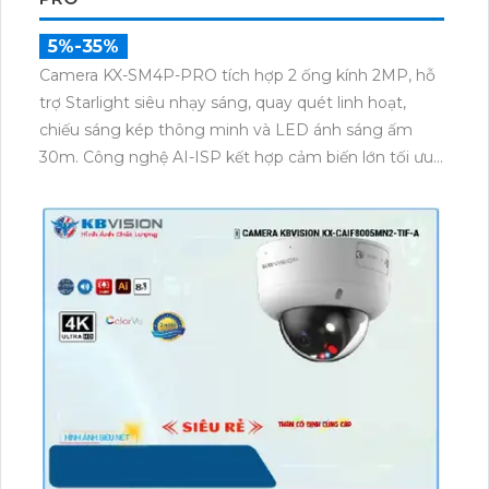
5%-35%
Camera KX-SM4P-PRO tích hợp 2 ống kính 2MP, hỗ
trợ Starlight siêu nhạy sáng, quay quét linh hoạt,
chiếu sáng kép thông minh và LED ánh sáng ấm
30m. Công nghệ AI-ISP kết hợp cảm biến lớn tối ưu
hình ảnh ban đêm. Hỗ trợ Preset, Tour, phát hiện
người, xe, âm thanh bất thường và báo động còi hú,
đèn nháy.