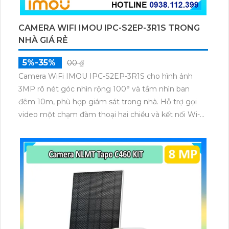
CAMERA WIFI IMOU IPC-S2EP-3R1S TRONG
NHÀ GIÁ RẺ
5%-35%
00 ₫
Camera WiFi IMOU IPC-S2EP-3R1S cho hình ảnh
3MP rõ nét góc nhìn rộng 100° và tầm nhìn ban
đêm 10m, phù hợp giám sát trong nhà. Hỗ trợ gọi
video một chạm đàm thoại hai chiều và kết nối Wi-Fi
ổn định giúp quan sát từ xa. Lưu trữ linh hoạt qua thẻ
microSD tối đa 256GB hoặc lưu đám mây dễ lắp đặt
cho gia đình và văn phòng nhỏ.