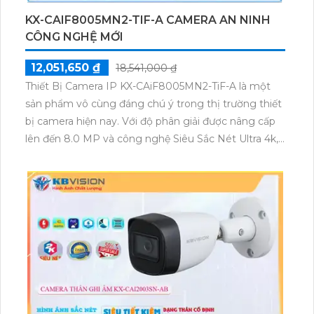
KX-CAIF8005MN2-TIF-A CAMERA AN NINH
CÔNG NGHỆ MỚI
12,051,650 ₫
18,541,000 ₫
Thiết Bị Camera IP KX-CAiF8005MN2-TiF-A là một
sản phẩm vô cùng đáng chú ý trong thị trường thiết
bị camera hiện nay. Với độ phân giải được nâng cấp
lên đến 8.0 MP và công nghệ Siêu Sắc Nét Ultra 4k,
sản phẩm chắc chắn sẽ không làm bạn thất vọng về
chất lượng hình ảnh. Đặc biệt, thiết bị này còn đáp
ứng nhu cầu về hình ảnh chất lượng cao với khả
năng xử lý hình ảnh thiếu sáng. Một điểm đặc biệt nổi
bật của thiết bị là việc có màu ban đêm, mang đến
cho bạn chất lượng hình ảnh tốt mọi lúc. Hơn nữa,
với công nghệ CMOS màu sắc đẹp, tạo ra những bức
ảnh sáng đẹp và chân thực. Sản phẩm cũng sử dụng
công nghệ IP, giúp dễ dàng nâng cấp hệ thống
camera một cách thuận tiện. Chọn sản phẩm này,