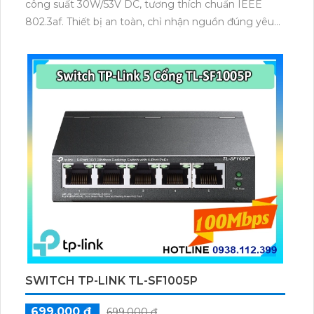
công suất 30W/53V DC, tương thích chuẩn IEEE
802.3af. Thiết bị an toàn, chỉ nhận nguồn đúng yêu
cầu, đạt chứng nhận FCC, EN 55022/24, VCCI,
UL/cUL và GS, đảm bảo cung cấp nguồn ổn định cho
các thiết bị Wi-Fi.
SWITCH TP-LINK TL-SF1005P
699,000 ₫
699,000 ₫