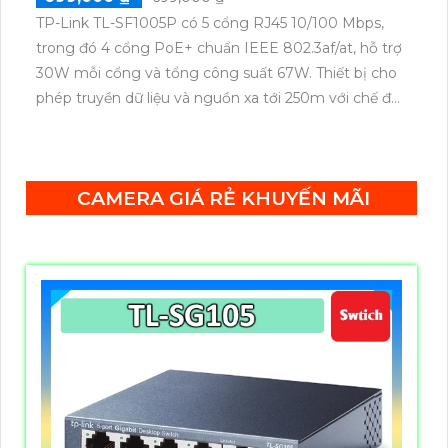
TP-Link TL-SF1005P có 5 cổng RJ45 10/100 Mbps,
trong đó 4 cổng PoE+ chuẩn IEEE 802.3af/at, hỗ trợ
30W mỗi cổng và tổng công suất 67W. Thiết bị cho
phép truyền dữ liệu và nguồn xa tới 250m với chế độ
ưu tiên cho cổng 1–2, cùng tính năng Plug & Play
tiện lợi.
CAMERA GIÁ RẺ KHUYẾN MÃI