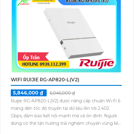
WIFI RUIJIE RG-AP820-L(V2)
5,846,000 ₫
6,046,000 ₫
Ruijie RG-AP820-L(V2) được nâng cấp chuẩn Wi-Fi 6
mang đến tốc độ truyền tải dữ liệu lên tới 2.402
Gbps, đảm bảo kết nối mạnh mẽ và ổn định. Người
dùng có thể tận hưởng trải nghiệm chuyển vùng liền
mạch, duy trì tính liên tục của dịch vụ ngay cả khi di