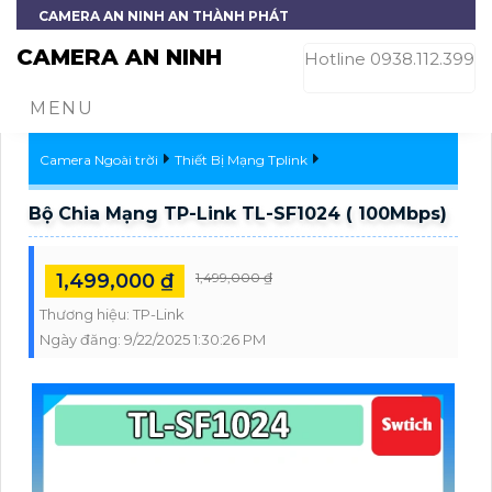
CAMERA AN NINH AN THÀNH PHÁT
CAMERA AN NINH
Hotline 0938.112.399
MENU
Camera Ngoài trời
Thiết Bị Mạng Tplink
Bộ Chia Mạng TP-Link TL-SF1024 ( 100Mbps)
1,499,000 ₫
1,499,000 ₫
Thương hiệu:
TP-Link
Ngày đăng:
9/22/2025 1:30:26 PM