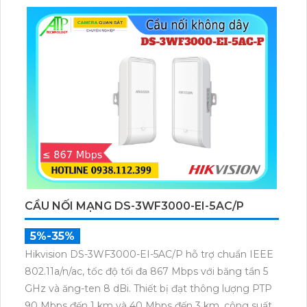
chuyển trong không gian rộng.
CẦU NỐI MẠNG DS-3WF3000-EI-5AC/P
5%-35%
Hikvision DS-3WF3000-EI-5AC/P hỗ trợ chuẩn IEEE
802.11a/n/ac, tốc độ tối đa 867 Mbps với băng tần 5
GHz và ăng-ten 8 dBi. Thiết bị đạt thông lượng PTP
90 Mbps đến 1 km và 40 Mbps đến 3 km, công suất