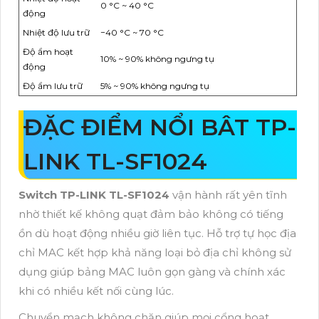
0 °C ~ 40 °C
động
Nhiệt độ lưu trữ
−40 °C ~ 70 °C
Độ ẩm hoạt
10% ~ 90% không ngưng tụ
động
Độ ẩm lưu trữ
5% ~ 90% không ngưng tụ
ĐẶC ĐIỂM NỔI BÂT TP-
LINK TL-SF1024
Switch TP-LINK TL-SF1024
vận hành rất yên tĩnh
nhờ thiết kế không quạt đảm bảo không có tiếng
ồn dù hoạt động nhiều giờ liên tục. Hỗ trợ tự học địa
chỉ MAC kết hợp khả năng loại bỏ địa chỉ không sử
dụng giúp bảng MAC luôn gọn gàng và chính xác
khi có nhiều kết nối cùng lúc.
Chuyển mạch không chặn giúp mọi cổng hoạt