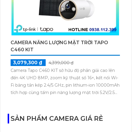
CAMERA NĂNG LƯỢNG MẶT TRỜI TAPO
C460 KIT
3,079,300 ₫
4,399,000 ₫
Camera Tapo C460 KIT sở hữu độ phân giải cao lên
đến 4K UHD 8MP, zoom kỹ thuật số 16×, kết nối Wi-
Fi băng tần kép 2.4/5 GHz, pin lithium-ion 10000mAh
tích hợp cùng tấm pin năng lượng mặt trời 5.2V/2.5W.
Tapo C460 KIT cũng hỗ trợ quan sát ban đêm màu
với cảm biến Starlight, tầm nhìn lên đến 15 m.
SẢN PHẨM CAMERA GIÁ RẺ