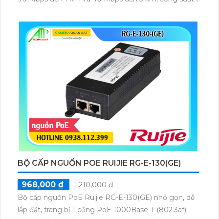
phát 22 dBm, độ nhạy thu -84 dBm, đảm bảo truyền
tải dữ liệu và video giám sát ổn định ở khoảng cách
xa.
BỘ CẤP NGUỒN POE RUIJIE RG-E-130(GE)
968,000 ₫
1,210,000 ₫
Bộ cấp nguồn PoE Ruijie RG-E-130(GE) nhỏ gọn, dễ
lắp đặt, trang bị 1 cổng PoE 1000Base-T (802.3af)