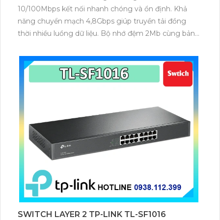
10/100Mbps kết nối nhanh chóng và ổn định. Khả
năng chuyển mạch 4,8Gbps giúp truyền tải đồng
thời nhiều luồng dữ liệu. Bộ nhớ đệm 2Mb cùng bảng
địa chỉ MAC 8K tăng khả năng đáp ứng khi nhiều
người dùng truy cập. Vỏ thép chuẩn 19inch chắc
chắn nguồn 100-240VAC tiết kiệm năng lượng tối đa.
SWITCH LAYER 2 TP-LINK TL-SF1016