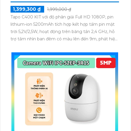
1,399,300 ₫
1,999,000 ₫
Tapo C400 KIT với độ phân giải Full HD 1080P, pin
lithium-ion 5200mAh tích hợp kết hợp tấm pin mặt
trời 5,2V/2,5W, hoạt động trên băng tần 2,4 GHz, hỗ
trợ tầm nhìn ban đêm có màu lên đến 9m, phát hiện
chuyển động và con người bằng AI, đồng thời lưu trữ
dữ liệu qua thẻ microSD lên đến 512GB.