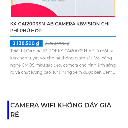
bạn sẽ có một hệ thống camera đáng tin cậy và đa
năng.
KX-CAI2003SN-AB CAMERA KBVISION CHI
PHÍ PHÙ HỢP
2,138,500 ₫
3,290,000 ₫
Thiết bị Camera IP POEKX-CAi2003SN-AB là một sự
lựa chọn tuyệt vời cho hệ thống giám sát. Với công
nghệ CMOS màu sắc đẹp, camera cho hình ảnh sáng
rõ và chất lượng cao. Khả năng xem được ban đêm
với hồng ngoại lên đến 80m giúp quan sát mọi hoạt
động trong điều kiện ánh sáng yếu. Được tích hợp
trên kỹ thuật IP POE, giúp tiết kiệm chi phí và dễ
dàng lắp đặt. Camera có độ phân giải lên đến 2.0 MP,
CAMERA WIFI KHÔNG DÂY GIÁ
mang lại hình ảnh sắc nét và chi tiết. Công nghệ nhìn
RẺ
đêm chất lượng Hồng Ngoại Smart IR giúp giảm
chói sáng và tăng cường sự rõ ràng của hình ảnh.