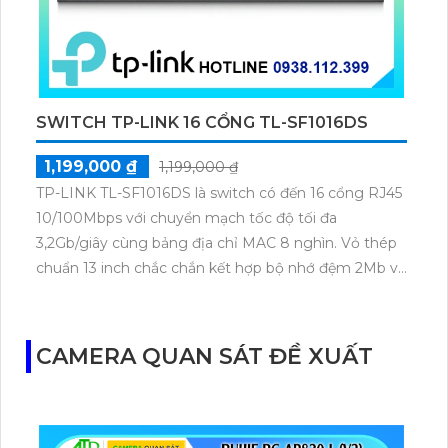
SWITCH TP-LINK 16 CỔNG TL-SF1016DS
1,199,000 ₫
1,199,000 ₫
TP-LINK TL-SF1016DS là switch có đến 16 cổng RJ45
10/100Mbps với chuyển mạch tốc độ tối đa
3,2Gb/giây cùng bảng địa chỉ MAC 8 nghìn. Vỏ thép
chuẩn 13 inch chắc chắn kết hợp bộ nhớ đệm 2Mb và
tỷ lệ chuyển tiếp 2,38Mpps giúp truyền tải ổn định.
Kiểm soát luồng IEEE 802.3x và khả năng tiết kiệm
điện giúp TL-SF1016DS phù hợp cho môi trường
CAMERA QUAN SÁT ĐỀ XUẤT
mạng kinh doanh nhỏ và vừa.