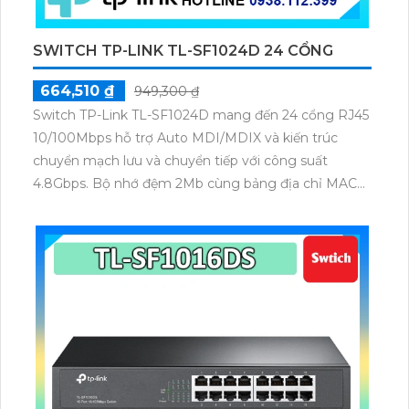
SWITCH TP-LINK TL-SF1024D 24 CỔNG
664,510 ₫
949,300 ₫
Switch TP-Link TL-SF1024D mang đến 24 cổng RJ45
10/100Mbps hỗ trợ Auto MDI/MDIX và kiến trúc
chuyển mạch lưu và chuyển tiếp với công suất
4.8Gbps. Bộ nhớ đệm 2Mb cùng bảng địa chỉ MAC
8K giúp xử lý lưu lượng hiệu quả. Sử dụng nguồn
9VDC/0.6A tiết kiệm năng lượng đến 75% đảm bảo
hoạt động ổn định cho môi trường văn phòng vừa và
nhỏ.