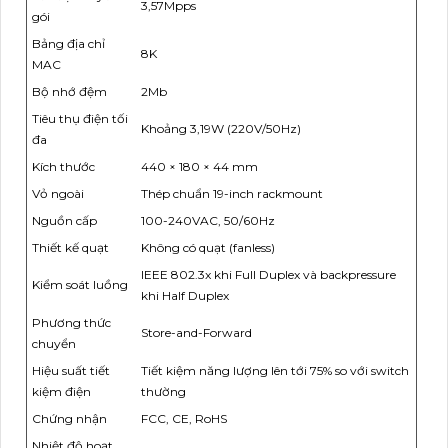
3,57Mpps
gói
Bảng địa chỉ
8K
MAC
Bộ nhớ đệm
2Mb
Tiêu thụ điện tối
Khoảng 3,19W (220V/50Hz)
đa
Kích thước
440 × 180 × 44 mm
Vỏ ngoài
Thép chuẩn 19-inch rackmount
Nguồn cấp
100-240VAC, 50/60Hz
Thiết kế quạt
Không có quạt (fanless)
IEEE 802.3x khi Full Duplex và backpressure
Kiểm soát luồng
khi Half Duplex
Phương thức
Store-and-Forward
chuyển
Hiệu suất tiết
Tiết kiệm năng lượng lên tới 75% so với switch
kiệm điện
thường
Chứng nhận
FCC, CE, RoHS
Nhiệt độ hoạt