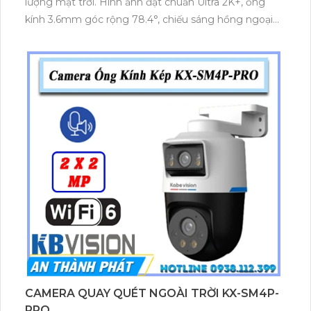
lượng mặt trời. Hình ảnh đạt chuẩn Ultra 2K+, ống
kính 3.6mm góc rộng 78.4°, chiếu sáng hồng ngoại
30m và đèn ánh sáng ấm 20m. Tích hợp pin lithium
68Wh cùng tấm pin 8W chuẩn nén H.265 tiết kiệm
dung lượng, thẻ nhớ tối đa 512GB, chống nước bụi
IP66, vận hành bền bỉ trong nhiều môi trường.
CAMERA QUAY QUÉT NGOÀI TRỜI KX-SM4P-
PRO