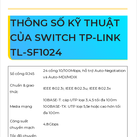
THÔNG SỐ KỸ THUẬT
CỦA SWITCH TP-LINK
TL-SF1024
24 cổng 10/100Mbps, hỗ trợ Auto-Negotiation
Số cổng RJ45
và Auto-MDI/MDIX
Chuẩn & giao
IEEE 802.3i, IEEE 802.3u, IEEE 802.3x
thức
10BASE-T: cáp UTP loại 3,4,5 tối đa 100m
Media mạng
100BASE-TX: UTP loại 5,5e hoặc cao hơn tối
đa 100m
Công suất
4,8Gbps
chuyển mạch
Tốc độ chuyển