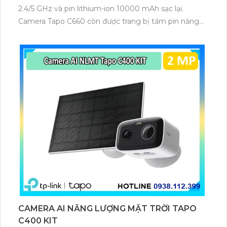
2.4/5 GHz và pin lithium-ion 10000 mAh sạc lại.
Camera Tapo C660 còn được trang bị tấm pin năng
lượng mặt trời 5.2V 2.5W, tích hợp AI phát hiện người,
thú cưng, phương tiện, lưu trữ thẻ microSD tối đa 512
GB.
CAMERA AI NĂNG LƯỢNG MẶT TRỜI TAPO
C400 KIT