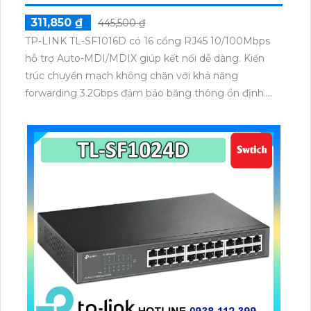
311,850 ₫
445,500 ₫
TP-LINK TL-SF1016D có 16 cổng RJ45 10/100Mbps
hỗ trợ Auto-MDI/MDIX giúp kết nối dễ dàng. Kiến
trúc chuyển mạch không chặn với khả năng
forwarding 3.2Gbps đảm bảo băng thông ổn định.
Hỗ trợ lưu lượng IEEE 802.3x khi Full Duplex và
Backpressure khi Half Duplex giảm nghẽn. Vỏ nhựa
desktop gắn tường, nguồn ngoài 9VDC/0.6A tiết
kiệm điện năng tối đa.