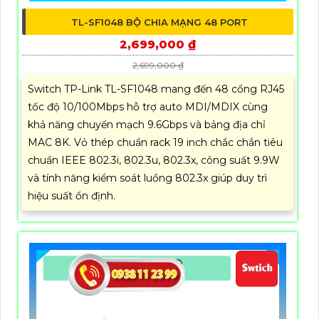
TL-SF1048 BỘ CHIA MẠNG 48 PORT
2,699,000 ₫
2,699,000 ₫
Switch TP-Link TL-SF1048 mang đến 48 cổng RJ45
tốc độ 10/100Mbps hỗ trợ auto MDI/MDIX cùng
khả năng chuyển mạch 9.6Gbps và bảng địa chỉ
MAC 8K. Vỏ thép chuẩn rack 19 inch chắc chắn tiêu
chuẩn IEEE 802.3i, 802.3u, 802.3x, công suất 9.9W
và tính năng kiểm soát luồng 802.3x giúp duy trì
hiệu suất ổn định.