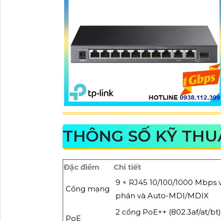
THÔNG SỐ KỸ THUẬ
Đặc điểm
Chi tiết
9 × RJ45 10/100/1000 Mbps
Cổng mạng
phán và Auto-MDI/MDIX
2 cổng PoE++ (802.3af/at/bt
PoE