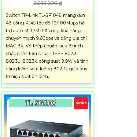
2,699,000 ₫
Switch TP-Link TL-SF1048 mang đến
48 cổng RJ45 tốc độ 10/100Mbps hỗ
trợ auto MDI/MDIX cùng khả năng
chuyển mạch 9.6Gbps và bảng địa chỉ
MAC 8K. Vỏ thép chuẩn rack 19 inch
chắc chắn tiêu chuẩn IEEE 802.3i,
802.3u, 802.3x, công suất 9.9W và tính
năng kiểm soát luồng 802.3x giúp duy
trì hiệu suất ổn định.