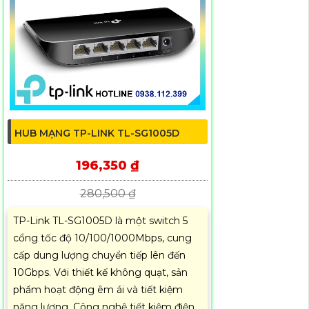
HUB MẠNG TP-LINK TL-SG1005D
196,350 ₫
280,500 ₫
TP-Link TL-SG1005D là một switch 5
cổng tốc độ 10/100/1000Mbps, cung
cấp dung lượng chuyển tiếp lên đến
10Gbps. Với thiết kế không quạt, sản
phẩm hoạt động êm ái và tiết kiệm
năng lượng. Công nghệ tiết kiệm điện