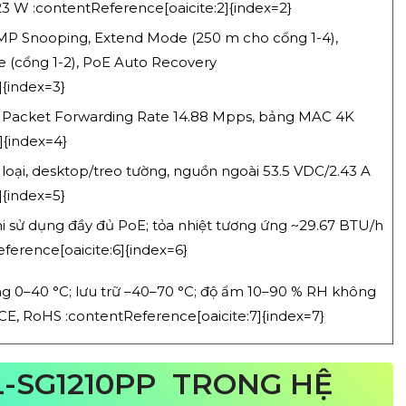
3 W :contentReference[oaicite:2]{index=2}
MP Snooping, Extend Mode (250 m cho cổng 1-4),
de (cổng 1-2), PoE Auto Recovery
]{index=3}
, Packet Forwarding Rate 14.88 Mpps, bảng MAC 4K
]{index=4}
 loại, desktop/treo tường, nguồn ngoài 53.5 VDC/2.43 A
]{index=5}
i sử dụng đầy đủ PoE; tỏa nhiệt tương ứng ~29.67 BTU/h
ference[oaicite:6]{index=6}
ng 0–40 °C; lưu trữ –40–70 °C; độ ẩm 10–90 % RH không
CE, RoHS :contentReference[oaicite:7]{index=7}
L-SG1210PP TRONG HỆ