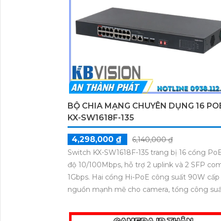
BỘ CHIA MẠNG CHUYÊN DỤNG 16 PO
KX-SW1618F-135
4,298,000 ₫
6,140,000 ₫
Switch KX-SW1618F-135 trang bị 16 cổng Po
độ 10/100Mbps, hỗ trợ 2 uplink và 2 SFP co
1Gbps. Hai cổng Hi-PoE công suất 90W cấp
nguồn mạnh mẽ cho camera, tổng công su
135W. Hệ thống vận hành ổn định với tính n
VLAN, QoS, chống sét 4kV, mở rộng đường