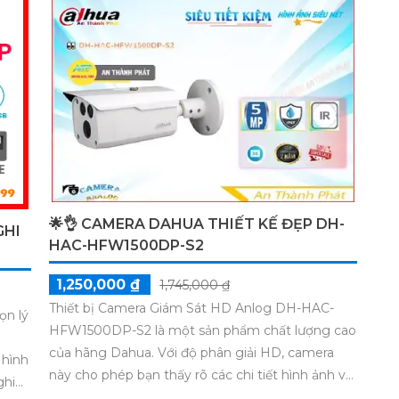
🌟👌 CAMERA DAHUA THIẾT KẾ ĐẸP DH-
GHI
HAC-HFW1500DP-S2
1,250,000 ₫
1,745,000 ₫
Thiết bị Camera Giám Sát HD Anlog DH-HAC-
ọn lý
HFW1500DP-S2 là một sản phẩm chất lượng cao
của hãng Dahua. Với độ phân giải HD, camera
 hình
này cho phép bạn thấy rõ các chi tiết hình ảnh và
ghi
ghi lại các video sắc nét. Thiết kế chắc chắn với