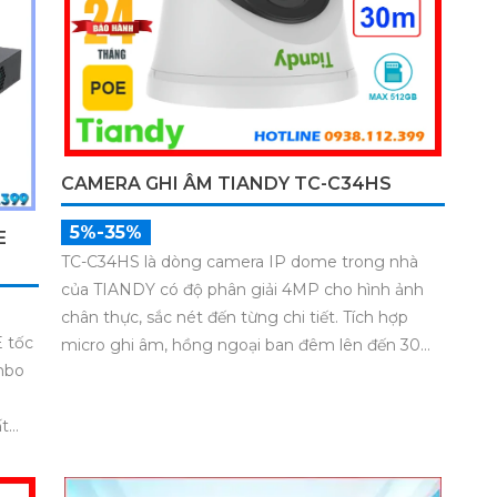
CAMERA GHI ÂM TIANDY TC-C34HS
5%-35%
E
TC-C34HS là dòng camera IP dome trong nhà
của TIANDY có độ phân giải 4MP cho hình ảnh
chân thực, sắc nét đến từng chi tiết. Tích hợp
E tốc
micro ghi âm, hồng ngoại ban đêm lên đến 30m,
mbo
cùng khe cắm thẻ nhớ dung lượng lớn 512GB đáp
ứng hoàn hảo nhu cầu giám sát liên tục và hiệu
ất
quả. Hỗ trợ POE tiện lợi và đạt chuẩn IP66 chống
ăng
bụi nước đây là lựa chọn lý tưởng cho hệ thống
an ninh chuyên nghiệp.