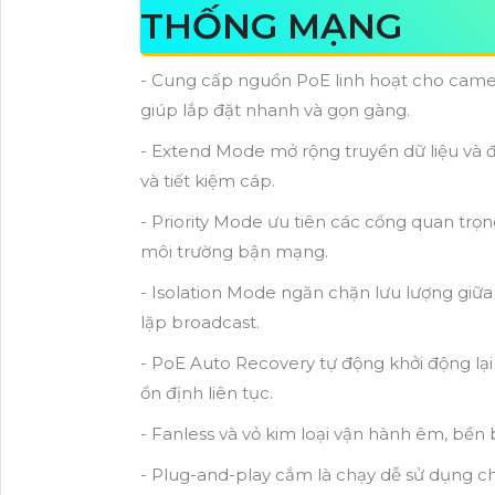
THỐNG MẠNG
- Cung cấp nguồn PoE linh hoạt cho camera
giúp lắp đặt nhanh và gọn gàng.
- Extend Mode mở rộng truyền dữ liệu và 
và tiết kiệm cáp.
- Priority Mode ưu tiên các cổng quan trọ
môi trường bận mạng.
- Isolation Mode ngăn chặn lưu lượng giữ
lặp broadcast.
- PoE Auto Recovery tự động khởi động lại
ổn định liên tục.
- Fanless và vỏ kim loại vận hành êm, bền 
- Plug-and-play cắm là chạy dễ sử dụng cho