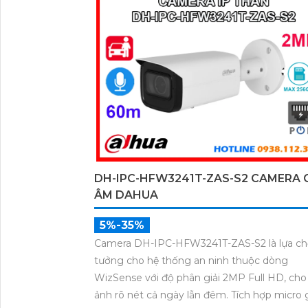
truyền đến 250m.
DH-IPC-HFW3241T-ZAS-S2 CAMERA 
ÂM DAHUA
5%-35%
Camera DH-IPC-HFW3241T-ZAS-S2 là lựa ch
tưởng cho hệ thống an ninh thuộc dòng
WizSense với độ phân giải 2MP Full HD, cho
ảnh rõ nét cả ngày lẫn đêm. Tích hợp micro 