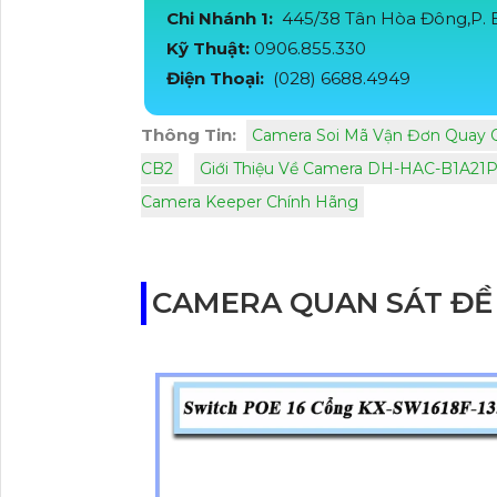
Chi Nhánh 1:
445/38 Tân Hòa Đông,P. B
Kỹ Thuật:
0906.855.330
Điện Thoại:
(028) 6688.4949
Thông Tin:
Camera Soi Mã Vận Đơn Quay Q
CB2
Giới Thiệu Về Camera DH-HAC-B1A21
Camera Keeper Chính Hãng
CAMERA QUAN SÁT ĐỀ