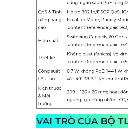
cổng; ngân sách PoE tổng 12
QoS & Tính
Hỗ trợ 802.1p/DSCP QoS, IG
năng nâng
Isolation Mode, Priority Mo
cao
:contentReference[oaicite:3
Switching Capacity 20 Gbps
Hiệu suất
:contentReference[oaicite:4
Không quạt (fanless), vỏ kim
Thiết kế
:contentReference[oaicite:5
Công suất
8.7 W không PoE; 144.1 W kh
tiêu thụ
và ~491.38 BTU/h :contentRe
Kích thước
209 × 126 × 26 mm; hoạt độ
& Môi
ngưng tụ; chứng nhận FCC, 
trường
VAI TRÒ CỦA BỘ T