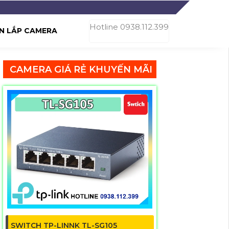
Hotline 0938.112.399
N LẮP CAMERA
CAMERA GIÁ RẺ KHUYẾN MÃI
SWITCH TP-LINNK TL-SG105