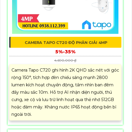
CAMERA TAPO C720 ĐỘ PHÂN GIẢI 4MP
5%-35%
4,690,000 ₫
Camera Tapo C720 ghi hình 2K QHD sắc nét với góc
rộng 150°, tích hợp đèn chiếu sáng mạnh 2800
lumen kích hoạt chuyển động, tầm nhìn ban đêm
đầy màu sắc 10m. Hỗ trợ AI nhận diện người, thú
cưng, xe cộ và lưu trữ linh hoạt qua thẻ nhớ 512GB
hoặc đám mây. Kháng nước IP65 hoạt động bền bỉ
ngoài trời.