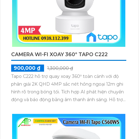
CAMERA WI-FI XOAY 360º TAPO C222
900,000 ₫
1,300,000 ₫
Tapo C222 hỗ trợ quay xoay 360º toàn cảnh với độ
phân giải 2K QHD 4MP sắc nét hồng ngoại 12m ghi
hình rõ trong bóng tối. Tích hợp AI phát hiện chuyển
động và báo động bằng âm thanh ánh sáng. Hỗ trợ
đàm thoại hai chiều và lưu trữ qua thẻ nhớ microSD
512GB và điều khiển bằng giọng nói tiện lợi.