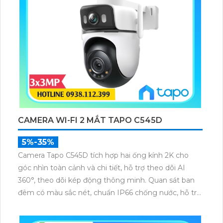
CAMERA WI-FI 2 MẮT TAPO C545D
5%-35%
Camera Tapo C545D tích hợp hai ống kính 2K cho
góc nhìn toàn cảnh và chi tiết, hỗ trợ theo dõi AI
360°, theo dõi kép động thông minh. Quan sát ban
đêm có màu sắc nét, chuẩn IP66 chống nước, hỗ trợ
Wi-Fi và LAN, cùng khả năng tương thích với Google
Home và Alexa, đáp ứng linh hoạt nhiều vị trí lắp đặt.