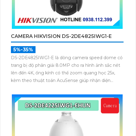
CAMERA HIKVISION DS-2DE4825IWG1-E
5%-35%
DS-2DE4825IWG1-E là dòng camera speed dome có
trang bị độ phân giải 8.0MP cho ra hình ảnh sắc nét
lên đến 4K, ống kính có thể zoom quang học 25x,
kèm theo thuật toán AcuSense giúp nhận diện
chuẩn người và phương tiện, nhìn ban đêm hồng
ngoại tầm xa lên đến 100m.