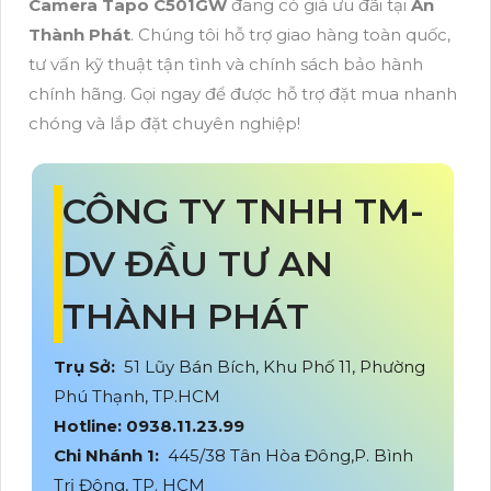
Camera Tapo C501GW
đang có giá ưu đãi tại
An
Thành Phát
. Chúng tôi hỗ trợ giao hàng toàn quốc,
tư vấn kỹ thuật tận tình và chính sách bảo hành
chính hãng. Gọi ngay để được hỗ trợ đặt mua nhanh
chóng và lắp đặt chuyên nghiệp!
CÔNG TY TNHH TM-
DV ĐẦU TƯ AN
THÀNH PHÁT
Trụ Sở:
51 Lũy Bán Bích, Khu Phố 11, Phường
Phú Thạnh, TP.HCM
Hotline: 0938.11.23.99
Chi Nhánh 1:
445/38 Tân Hòa Đông,P. Bình
Trị Đông, TP. HCM