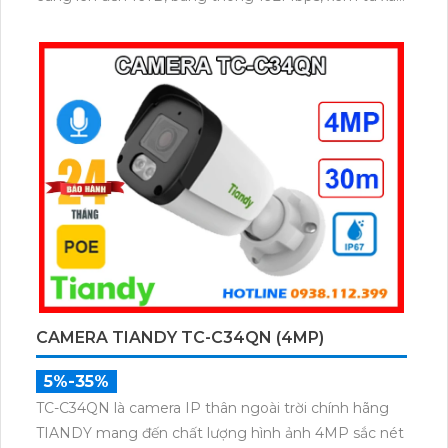
qua P2P, điều khiển PTZ 3D, QuickPick 2.0, SMD
Plus, IVS, nhận diện khuôn mặt.
CAMERA TIANDY TC-C34QN (4MP)
5%-35%
TC-C34QN là camera IP thân ngoài trời chính hãng
TIANDY mang đến chất lượng hình ảnh 4MP sắc nét