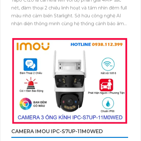
nét, đàm thoại 2 chiều linh hoạt và tầm nhìn đêm full
màu nhờ cảm biến Starlight. Sở hữu công nghệ AI
nhận diện thông minh cùng hệ thống cảnh báo âm
thanh và ánh sáng, camera giúp bạn bảo vệ ngôi nhà
24/7 một cách chủ động. Với thiết kế bền bỉ đạt
chuẩn IP66, Tapo C120 sẵn sàng hoạt động mạnh
mẽ trong mọi điều kiện thời tiết.
CAMERA IMOU IPC-S7UP-11M0WED