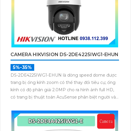
CAMERA HIKVISION DS-2DE4225IWG1-EHUN
5%-35%
DS-2DE4225IWG1-EHUN là dòng speed dome được
trang bị ống kính zoom có thể thay đổi tiêu cự, ống
kính có độ phân giải 2.0MP cho ra hình ảnh full HD,
có trang bị thuật toán AcuSense phân biệt người và
phương tiện, trang bị micro và loa giúp đàm thoại 2
chiều, nhìn ban đêm bằng hồng ngoại 100m.