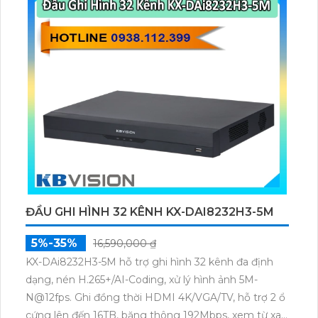
ĐẦU GHI HÌNH 32 KÊNH KX-DAI8232H3-5M
5%-35%
16,590,000 ₫
KX-DAi8232H3-5M hỗ trợ ghi hình 32 kênh đa định
dạng, nén H.265+/AI-Coding, xử lý hình ảnh 5M-
N@12fps. Ghi đồng thời HDMI 4K/VGA/TV, hỗ trợ 2 ổ
cứng lên đến 16TB, băng thông 192Mbps, xem từ xa