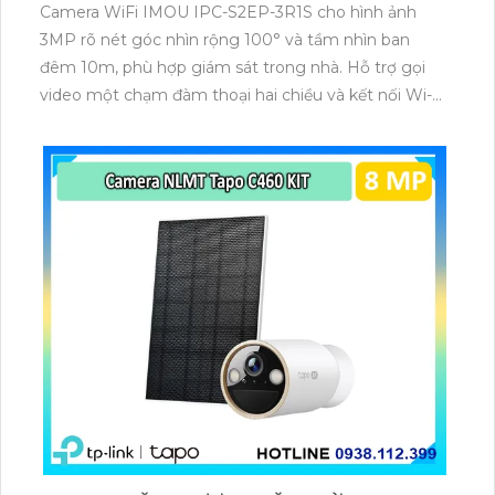
Camera WiFi IMOU IPC-S2EP-3R1S cho hình ảnh
3MP rõ nét góc nhìn rộng 100° và tầm nhìn ban
đêm 10m, phù hợp giám sát trong nhà. Hỗ trợ gọi
video một chạm đàm thoại hai chiều và kết nối Wi-Fi
ổn định giúp quan sát từ xa. Lưu trữ linh hoạt qua thẻ
microSD tối đa 256GB hoặc lưu đám mây dễ lắp đặt
cho gia đình và văn phòng nhỏ.