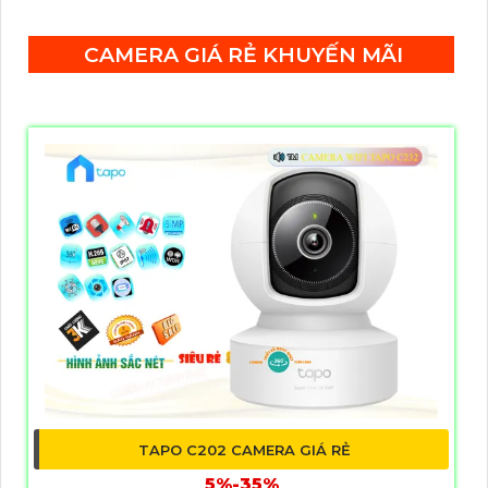
bằng hồng ngoại 50m.
CAMERA GIÁ RẺ KHUYẾN MÃI
TAPO C202 CAMERA GIÁ RẺ
5%-35%