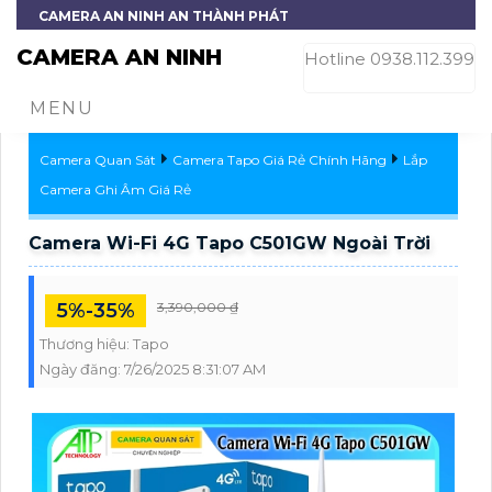
CAMERA AN NINH AN THÀNH PHÁT
CAMERA AN NINH
Hotline 0938.112.399
MENU
Camera Quan Sát
Camera Tapo Giá Rẻ Chính Hãng
Lắp
Camera Ghi Âm Giá Rẻ
Camera Wi-Fi 4G Tapo C501GW Ngoài Trời
5%-35%
3,390,000 ₫
Thương hiệu:
Tapo
Ngày đăng:
7/26/2025 8:31:07 AM