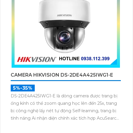
CAMERA HIKVISION DS-2DE4A425IWG1-E
5%-35%
DS-2DE4A425IWG1-E là dòng camera được trang bị
ống kính có thể zoom quang học lên đến 25x, trang
bị công nghệ lấy nét tự động Self-learning, trang bị
tính năng Ai nhận diện chính xác tích hợp AcuSearch
khi kết hợp chung với đầu ghi hình, nhìn ban đêm