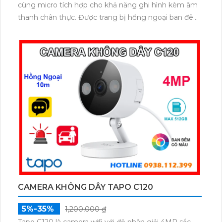
cùng micro tích hợp cho khả năng ghi hình kèm âm
thanh chân thực. Được trang bị hồng ngoại ban đêm
lên đến 30m, chuẩn kháng nước bụi IP67 và hỗ trợ
POE tiện lợi, camera vận hành ổn định trong mọi
điều kiện thời tiết. Với hiệu năng vượt trội và giá
thành hợp lý giám sát an ninh thông minh.
CAMERA KHÔNG DÂY TAPO C120
5%-35%
1,200,000 ₫
Tapo C120 là camera wifi với độ phân giải 4MP sắc