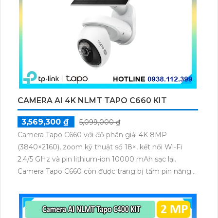
CAMERA AI 4K NLMT TAPO C660 KIT
3,569,300 ₫
5,099,000 ₫
Camera Tapo C660 với độ phân giải 4K 8MP
(3840×2160), zoom kỹ thuật số 18×, kết nối Wi-Fi
2.4/5 GHz và pin lithium-ion 10000 mAh sạc lại.
Camera Tapo C660 còn được trang bị tấm pin năng
lượng mặt trời 5.2V 2.5W, tích hợp AI phát hiện người,
thú cưng, phương tiện, lưu trữ thẻ microSD tối đa 512
GB.