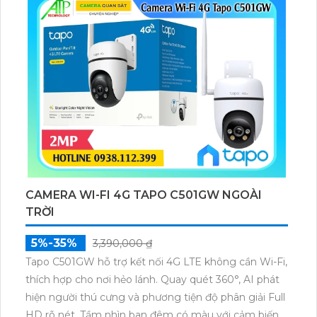
CAMERA WI-FI 4G TAPO C501GW NGOÀI
TRỜI
5%-35%
3,390,000 ₫
Tapo C501GW hỗ trợ kết nối 4G LTE không cần Wi-Fi,
thích hợp cho nơi hẻo lánh. Quay quét 360°, AI phát
hiện người thú cưng và phương tiện độ phân giải Full
HD rõ nét. Tầm nhìn ban đêm có màu với cảm biến