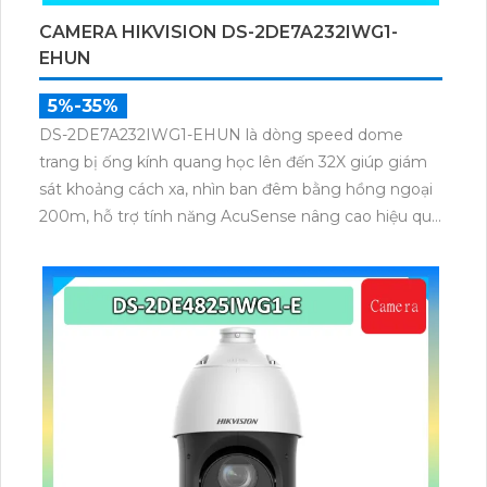
CAMERA HIKVISION DS-2DE7A232IWG1-
EHUN
5%-35%
DS-2DE7A232IWG1-EHUN là dòng speed dome
trang bị ống kính quang học lên đến 32X giúp giám
sát khoảng cách xa, nhìn ban đêm bằng hồng ngoại
200m, hỗ trợ tính năng AcuSense nâng cao hiệu quả
giám sát an ninh, có tốc độ lấy nét cao nhờ công
nghệ Self-learning