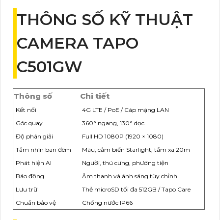
THÔNG SỐ KỸ THUẬT
CAMERA TAPO
C501GW
Thông số
Chi tiết
Kết nối
4G LTE / PoE / Cáp mạng LAN
Góc quay
360° ngang, 130° dọc
Độ phân giải
Full HD 1080P (1920 × 1080)
Tầm nhìn ban đêm
Màu, cảm biến Starlight, tầm xa 20m
Phát hiện AI
Người, thú cưng, phương tiện
Báo động
Âm thanh và ánh sáng tùy chỉnh
Lưu trữ
Thẻ microSD tối đa 512GB / Tapo Care
Chuẩn bảo vệ
Chống nước IP66