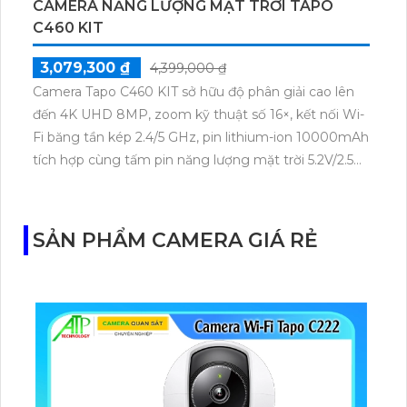
CAMERA NĂNG LƯỢNG MẶT TRỜI TAPO
C460 KIT
3,079,300 ₫
4,399,000 ₫
Camera Tapo C460 KIT sở hữu độ phân giải cao lên
đến 4K UHD 8MP, zoom kỹ thuật số 16×, kết nối Wi-
Fi băng tần kép 2.4/5 GHz, pin lithium-ion 10000mAh
tích hợp cùng tấm pin năng lượng mặt trời 5.2V/2.5W.
Tapo C460 KIT cũng hỗ trợ quan sát ban đêm màu
với cảm biến Starlight, tầm nhìn lên đến 15 m.
SẢN PHẨM CAMERA GIÁ RẺ