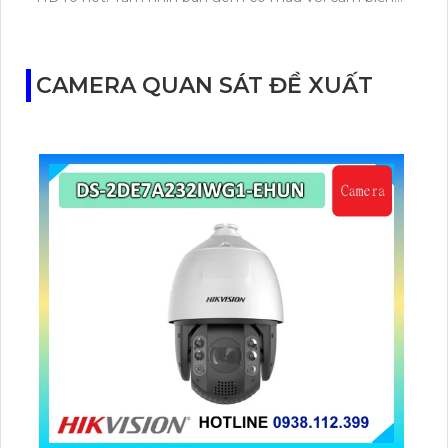
Starlight, chuẩn chống nước IP66 hỗ trợ báo động
âm thanh và ánh sáng, lưu trữ qua thẻ nhớ hoặc
Tapo Care.
CAMERA QUAN SÁT ĐỀ XUẤT