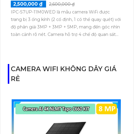
2,500,000 ₫
2,600,000 ₫
IPC-S7UP-11M0WED là mẫu camera WiFi được
trang bị 3 ống kính (2 cố định, 1 có thể quay quét) với
độ phân giải 3MP + 3MP + 5MP, mang đến góc nhìn
toàn cảnh rõ nét. Camera hỗ trợ 4 chế độ quan sát
ban đêm linh hoạt, giúp giám sát hiệu quả trong mọi
điều kiện ánh sáng.
CAMERA WIFI KHÔNG DÂY GIÁ
RẺ