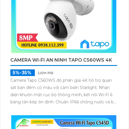
CAMERA WI-FI AN NINH TAPO C560WS 4K
5%-35%
Liên Hệ
Camera Tapo C560WS độ phân giải 4K hỗ trợ quan
sát ban đêm có màu với cảm biến Starlight. Nhận
diện khuôn mặt cục bộ thông minh, kết nối Wi-Fi 6
băng tần kép ổn định. Chuẩn IP66 chống nước và bụi
và lưu trữ linh hoạt qua thẻ nhớ đến 512GB hoặc đám
mây.