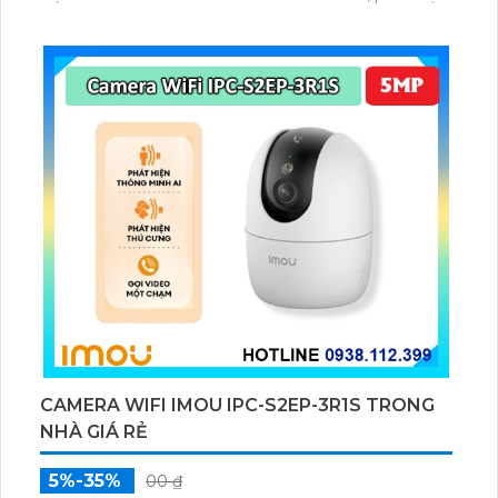
chuyển động và con người bằng AI, đồng thời lưu trữ
dữ liệu qua thẻ microSD lên đến 512GB.
CAMERA WIFI IMOU IPC-S2EP-3R1S TRONG
NHÀ GIÁ RẺ
5%-35%
00 ₫