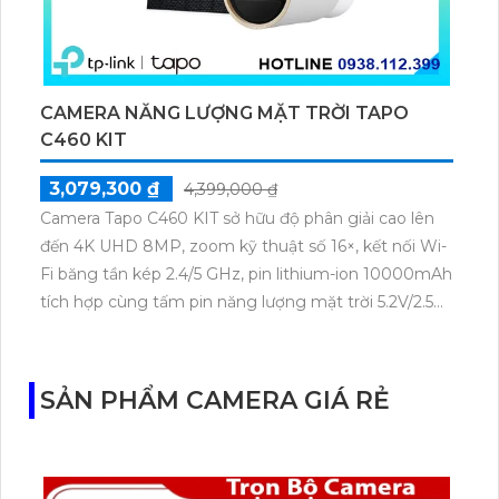
CAMERA NĂNG LƯỢNG MẶT TRỜI TAPO
C460 KIT
3,079,300 ₫
4,399,000 ₫
Camera Tapo C460 KIT sở hữu độ phân giải cao lên
đến 4K UHD 8MP, zoom kỹ thuật số 16×, kết nối Wi-
Fi băng tần kép 2.4/5 GHz, pin lithium-ion 10000mAh
tích hợp cùng tấm pin năng lượng mặt trời 5.2V/2.5W.
Tapo C460 KIT cũng hỗ trợ quan sát ban đêm màu
với cảm biến Starlight, tầm nhìn lên đến 15 m.
SẢN PHẨM CAMERA GIÁ RẺ