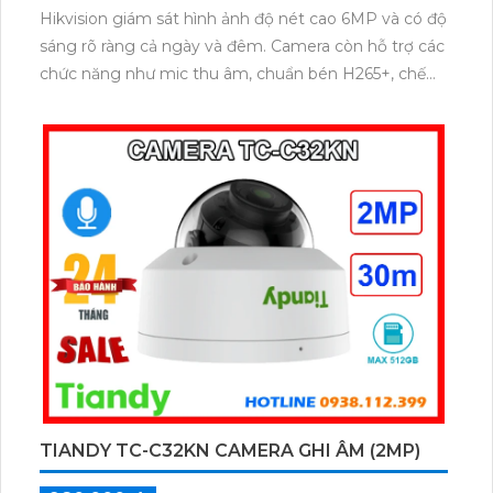
Hikvision giám sát hình ảnh độ nét cao 6MP và có độ
sáng rõ ràng cả ngày và đêm. Camera còn hỗ trợ các
chức năng như mic thu âm, chuẩn bén H265+, chế
độ hồng ngoại lên đến 50m và hỗ trợ thẻ nhớ 512GB
giúp hỗ trợ giám sát và bảo vệ an ninh hiệu quả.
TIANDY TC-C32KN CAMERA GHI ÂM (2MP)