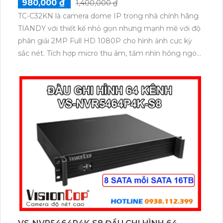
980,000 ₫
1,400,000 ₫
TC-C32KN là camera dome IP trong nhà chính hãng
TIANDY với thiết kế nhỏ gọn nhưng mạnh mẽ với độ
phân giải 2MP Full HD 1080P cho hình ảnh cực kỳ
sắc nét. Tích hợp micro thu âm, tầm nhìn hồng ngoại
ban đêm lên đến 30m cùng khe cắm thẻ nhớ hỗ trợ
tối đa 512GB đáp ứng hoàn hảo nhu cầu giám sát liên
tục. Với tính năng POE tiện lợi giúp đơn giản hóa việc
lắp đặt tối ưu hiệu quả bảo vệ .