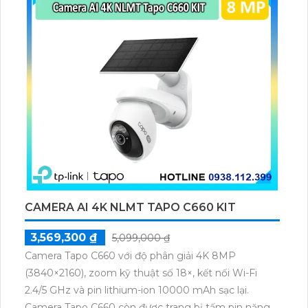
CAMERA AI 4K NLMT TAPO C660 KIT
3,569,300 ₫
5,099,000 ₫
Camera Tapo C660 với độ phân giải 4K 8MP
(3840×2160), zoom kỹ thuật số 18×, kết nối Wi-Fi
2.4/5 GHz và pin lithium-ion 10000 mAh sạc lại.
Camera Tapo C660 còn được trang bị tấm pin năng