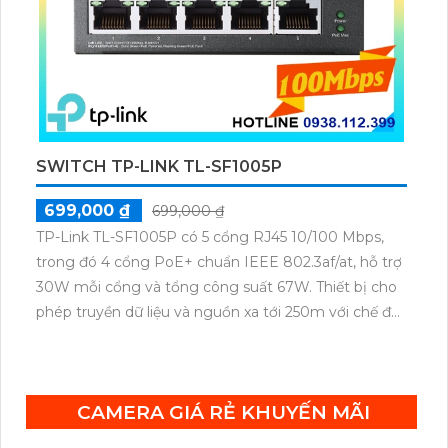
SWITCH TP-LINK TL-SF1005P
699,000 ₫
699,000 ₫
TP-Link TL-SF1005P có 5 cổng RJ45 10/100 Mbps,
trong đó 4 cổng PoE+ chuẩn IEEE 802.3af/at, hỗ trợ
30W mỗi cổng và tổng công suất 67W. Thiết bị cho
phép truyền dữ liệu và nguồn xa tới 250m với chế độ
ưu tiên cho cổng 1–2, cùng tính năng Plug & Play
tiện lợi.
CAMERA GIÁ RẺ KHUYẾN MÃI