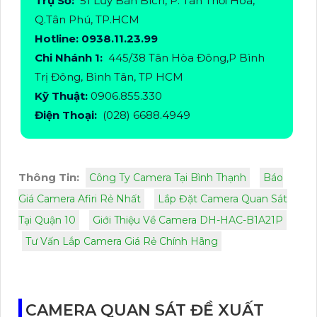
Trụ Sở:
51 Lũy Bán Bích, P. Tân Thới Hòa,
Q.Tân Phú, TP.HCM
Hotline: 0938.11.23.99
Chi Nhánh 1:
445/38 Tân Hòa Đông,P Bình
Trị Đông, Bình Tân, TP HCM
Kỹ Thuật:
0906.855.330
Điện Thoại:
(028) 6688.4949
Thông Tin:
Công Ty Camera Tại Bình Thạnh
Báo
Giá Camera Afiri Rẻ Nhất
Lắp Đặt Camera Quan Sát
Tại Quận 10
Giới Thiệu Về Camera DH-HAC-B1A21P
Tư Vấn Lắp Camera Giá Rẻ Chính Hãng
CAMERA QUAN SÁT ĐỀ XUẤT