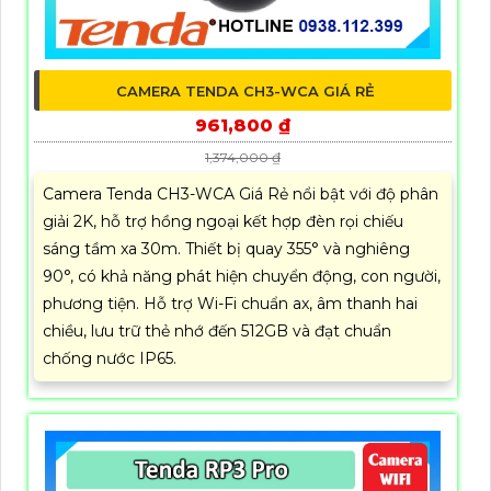
CAMERA TENDA CH3-WCA GIÁ RẺ
961,800 ₫
1,374,000 ₫
Camera Tenda CH3-WCA Giá Rẻ nổi bật với độ phân
giải 2K, hỗ trợ hồng ngoại kết hợp đèn rọi chiếu
sáng tầm xa 30m. Thiết bị quay 355° và nghiêng
90°, có khả năng phát hiện chuyển động, con người,
phương tiện. Hỗ trợ Wi-Fi chuẩn ax, âm thanh hai
chiều, lưu trữ thẻ nhớ đến 512GB và đạt chuẩn
chống nước IP65.