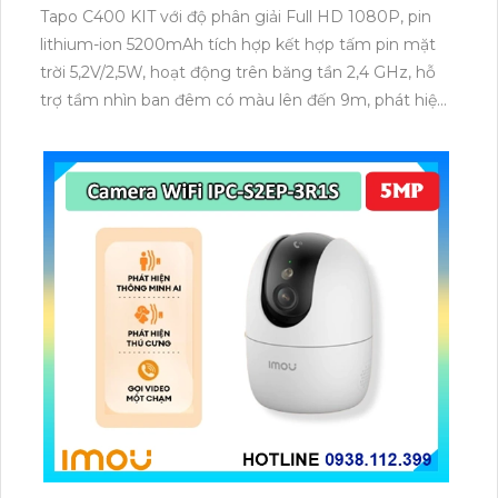
Tapo C400 KIT với độ phân giải Full HD 1080P, pin
lithium-ion 5200mAh tích hợp kết hợp tấm pin mặt
trời 5,2V/2,5W, hoạt động trên băng tần 2,4 GHz, hỗ
trợ tầm nhìn ban đêm có màu lên đến 9m, phát hiện
chuyển động và con người bằng AI, đồng thời lưu trữ
dữ liệu qua thẻ microSD lên đến 512GB.