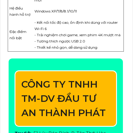
mới
Hệ điều
Windows XP/7/8/8.1/10/11
hành hỗ trợ
- Kết nối tốc độ cao, ổn định khi dùng với router
Wi-Fi 6
Đặc điểm
- Trải nghiệm chơi game, xem phim 4K mượt mà
nổi bật
- Tương thích ngược USB 2.0
- Thiết kế nhỏ gọn, dễ dàng sử dụng
CÔNG TY TNHH
TM-DV ĐẦU TƯ
AN THÀNH PHÁT