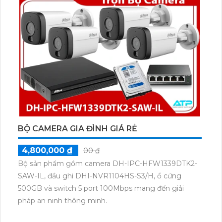
BỘ CAMERA GIA ĐÌNH GIÁ RẺ
4,800,000 ₫
00 ₫
Bộ sản phẩm gồm camera DH-IPC-HFW1339DTK2-
SAW-IL, đầu ghi DHI-NVR1104HS-S3/H, ổ cứng
500GB và switch 5 port 100Mbps mang đến giải
pháp an ninh thông minh.