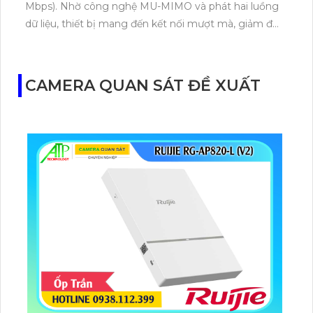
Mbps). Nhờ công nghệ MU-MIMO và phát hai luồng
dữ liệu, thiết bị mang đến kết nối mượt mà, giảm độ
trễ tối ưu khi chơi game, xem video 4K hoặc làm việc
trực tuyến.
CAMERA QUAN SÁT ĐỀ XUẤT