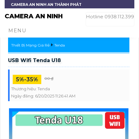
CAMERA AN NINH AN THÀNH PHÁT
CAMERA AN NINH
Hotline 0938.112.399
MENU
Thiết Bị Mạng Giá Rẻ
Tenda
USB Wifi Tenda U18
5%-35%
00 ₫
Thương hiệu:
Tenda
Ngày đăng:
6/20/2025 11:26:41 AM