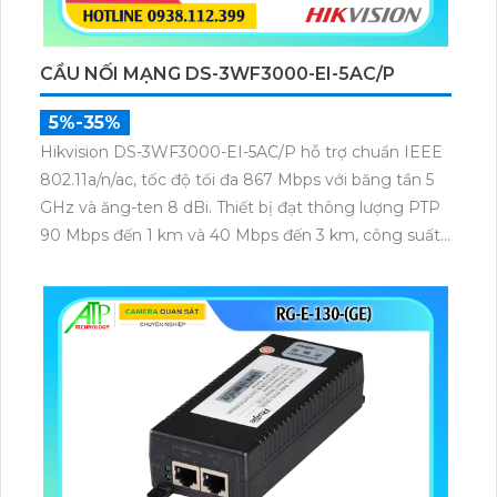
CẦU NỐI MẠNG DS-3WF3000-EI-5AC/P
5%-35%
Hikvision DS-3WF3000-EI-5AC/P hỗ trợ chuẩn IEEE
802.11a/n/ac, tốc độ tối đa 867 Mbps với băng tần 5
GHz và ăng-ten 8 dBi. Thiết bị đạt thông lượng PTP
90 Mbps đến 1 km và 40 Mbps đến 3 km, công suất
phát 22 dBm, độ nhạy thu -84 dBm, đảm bảo truyền
tải dữ liệu và video giám sát ổn định ở khoảng cách
xa.