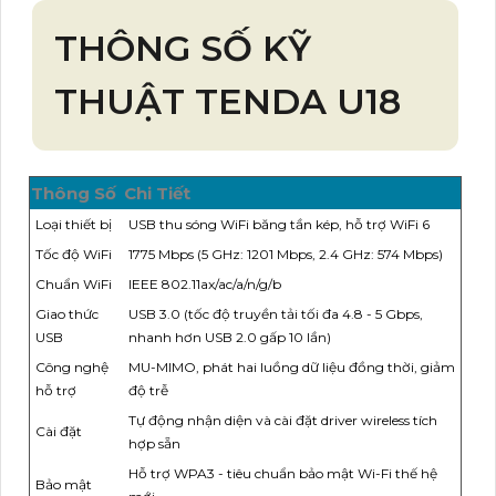
THÔNG SỐ KỸ
THUẬT TENDA U18
Thông Số
Chi Tiết
Loại thiết bị
USB thu sóng WiFi băng tần kép, hỗ trợ WiFi 6
Tốc độ WiFi
1775 Mbps (5 GHz: 1201 Mbps, 2.4 GHz: 574 Mbps)
Chuẩn WiFi
IEEE 802.11ax/ac/a/n/g/b
Giao thức
USB 3.0 (tốc độ truyền tải tối đa 4.8 - 5 Gbps,
USB
nhanh hơn USB 2.0 gấp 10 lần)
Công nghệ
MU-MIMO, phát hai luồng dữ liệu đồng thời, giảm
hỗ trợ
độ trễ
Tự động nhận diện và cài đặt driver wireless tích
Cài đặt
hợp sẵn
Hỗ trợ WPA3 - tiêu chuẩn bảo mật Wi-Fi thế hệ
Bảo mật