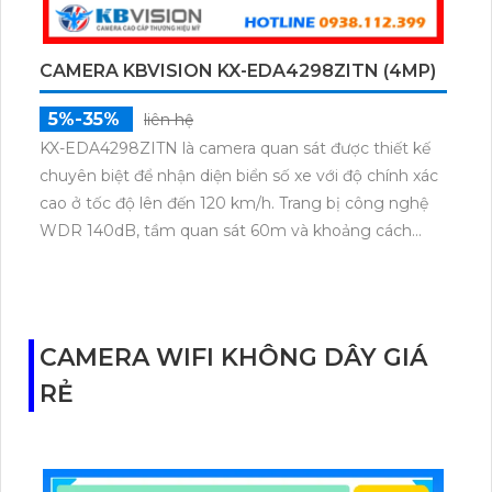
CAMERA KBVISION KX-EDA4298ZITN (4MP)
5%-35%
liên hệ
KX-EDA4298ZITN là camera quan sát được thiết kế
chuyên biệt để nhận diện biển số xe với độ chính xác
cao ở tốc độ lên đến 120 km/h. Trang bị công nghệ
WDR 140dB, tầm quan sát 60m và khoảng cách
nhận diện lý tưởng từ 8–20m, camera mang đến
hình ảnh sắc nét trong mọi điều kiện ánh sáng.
Chuẩn nén H.265, hỗ trợ thẻ nhớ 256GB, đạt chuẩn
IP67, IK10 và tích hợp POE giá rẻ.
CAMERA WIFI KHÔNG DÂY GIÁ
RẺ