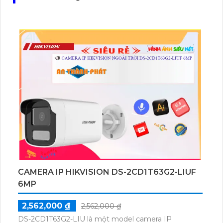
CAMERA IP HIKVISION DS-2CD1T63G2-LIUF
6MP
2,562,000 ₫
2,562,000 ₫
DS-2CD1T63G2-LIU là một model camera IP