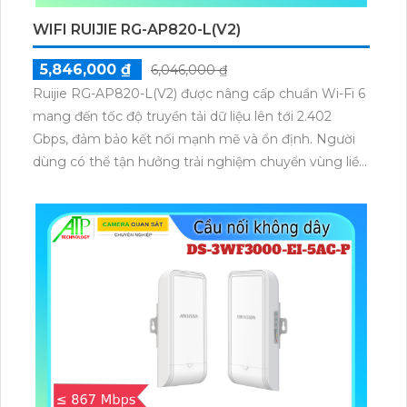
WIFI RUIJIE RG-AP820-L(V2)
5,846,000 ₫
6,046,000 ₫
Ruijie RG-AP820-L(V2) được nâng cấp chuẩn Wi-Fi 6
mang đến tốc độ truyền tải dữ liệu lên tới 2.402
Gbps, đảm bảo kết nối mạnh mẽ và ổn định. Người
dùng có thể tận hưởng trải nghiệm chuyển vùng liền
mạch, duy trì tính liên tục của dịch vụ ngay cả khi di
chuyển trong không gian rộng.