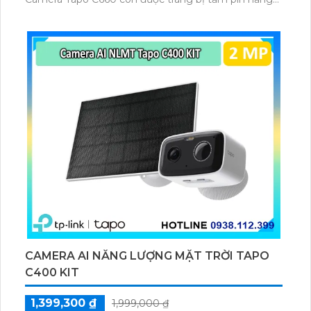
lượng mặt trời 5.2V 2.5W, tích hợp AI phát hiện người,
thú cưng, phương tiện, lưu trữ thẻ microSD tối đa 512
GB.
CAMERA AI NĂNG LƯỢNG MẶT TRỜI TAPO
C400 KIT
1,399,300 ₫
1,999,000 ₫