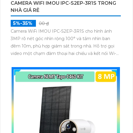
CAMERA WIFI IMOU IPC-S2EP-3R1S TRONG
NHÀ GIÁ RẺ
5%-35%
00 ₫
Camera WiFi IMOU IPC-S2EP-3R1S cho hình ảnh
3MP rõ nét góc nhìn rộng 100° và tầm nhìn ban
đêm 10m, phù hợp giám sát trong nhà. Hỗ trợ gọi
video một chạm đàm thoại hai chiều và kết nối Wi-Fi
ổn định giúp quan sát từ xa. Lưu trữ linh hoạt qua thẻ
microSD tối đa 256GB hoặc lưu đám mây dễ lắp đặt
cho gia đình và văn phòng nhỏ.