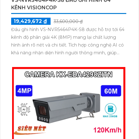
VS-NVR5464P4K-S8 ĐẦU GHI HÌNH 64
KÊNH VISIONCOP
19,429,672 ₫
33,600,000 ₫
Đầu ghi hình VS-NVR5464P4K-S8 được hỗ trợ tới 64
kênh độ phân giải 4K (8MP) mang lại chất lượng
hình ảnh rõ nét và chi tiết. Tích hợp công nghệ AI có
khả năng nhận diện hình người thông minh, giúp
nâng cao hiệu quả giám sát. Với khả năng hỗ trợ 8 ổ
cứng SATA dung lượng lên đến 16TB mỗi ổ. Đầu ghi
còn tương thích với chuẩn nén H.265 chuẩn ONVIF
đảm bảo dễ dàng kết nối.