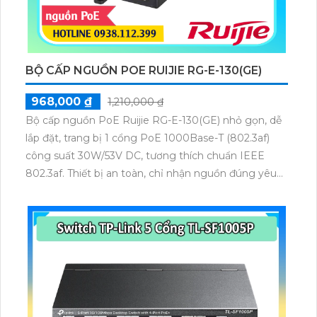
BỘ CẤP NGUỒN POE RUIJIE RG-E-130(GE)
968,000 ₫
1,210,000 ₫
Bộ cấp nguồn PoE Ruijie RG-E-130(GE) nhỏ gọn, dễ
lắp đặt, trang bị 1 cổng PoE 1000Base-T (802.3af)
công suất 30W/53V DC, tương thích chuẩn IEEE
802.3af. Thiết bị an toàn, chỉ nhận nguồn đúng yêu
cầu, đạt chứng nhận FCC, EN 55022/24, VCCI,
UL/cUL và GS, đảm bảo cung cấp nguồn ổn định cho
các thiết bị Wi-Fi.