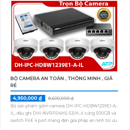
BỘ CAMERA AN TOÀN , THÔNG MINH , GIÁ
RẺ
4,950,000 ₫
8,600,000 ₫
Bộ sản phẩm gồm camera DH-IPC-HDBW1239E1-A-
IL, đầu ghi DHI-NVR1104HS-S3/H, ổ cứng 500GB và
switch PoE 4 port mang đến giải pháp an ninh tối ưu.