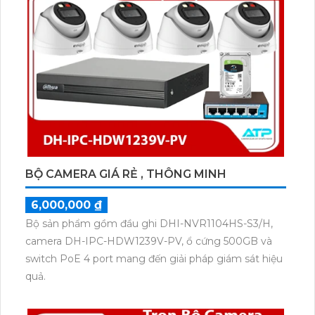
BỘ CAMERA GIÁ RẺ , THÔNG MINH
6,000,000 ₫
Bộ sản phẩm gồm đầu ghi DHI-NVR1104HS-S3/H,
camera DH-IPC-HDW1239V-PV, ổ cứng 500GB và
switch PoE 4 port mang đến giải pháp giám sát hiệu
quả.