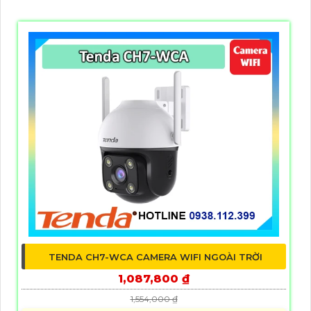
TENDA CH7-WCA CAMERA WIFI NGOÀI TRỜI
1,087,800 ₫
1,554,000 ₫