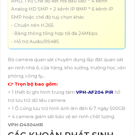
AHD, TVI) Chế độ kết nối đầu vào: * 4 kênh
Analog HD 5MP + 2 kênh IP 8MP * 6 kênh IP
5MP hoặc chế độ tuỳ chọn khác
- Chuẩn nén H.265
- Băng thông tổng hợp tối đa 24Mbps
- Hỗ trợ Audio/RS485
Bộ camera quan sát chuyên dụng lắp đặt quan sát
an ninh nhà ở, cửa hàng, kho xưởng, trường học, văn
phòng, công ty,...
👉 Trọn bộ bao gồm:
+ 1 thiết bị ghi hình trung tâm
VPH-AF204 PIR
hỗ
trợ lưu trữ dữ liệu camera
+ 1 Ổ cứng lưu trữ hình ảnh lên đến 6-7 ngày 500GB
+ 4 camera giám sát bảo vệ an ninh chất lượng
VPH-D4504HR
CÁC KHOẢN PHÁT SINH