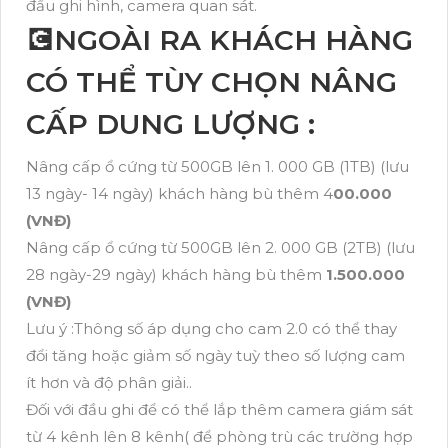
đầu ghi hình, camera quan sát.
💽NGOÀI RA KHÁCH HÀNG
CÓ THỂ TÙY CHỌN NÂNG
CẤP DUNG LƯỢNG :
Nâng cấp ổ cứng từ 500GB lên 1. 000 GB (1TB) (lưu
13 ngày- 14 ngày) khách hàng bù thêm 4
00.000
(VNĐ)
Nâng cấp ổ cứng từ 500GB lên 2. 000 GB (2TB) (lưu
28 ngày-29 ngày) khách hàng bù thêm
1.500.000
(VNĐ)
Lưu ý :Thông số áp dụng cho cam 2.0 có thể thay
đổi tăng hoặc giảm số ngày tuỳ theo số lượng cam
ít hơn và độ phân giải..
Đối với đầu ghi để có thể lắp thêm camera giám sát
từ 4 kênh lên 8 kênh( để phòng trù các trường hợp