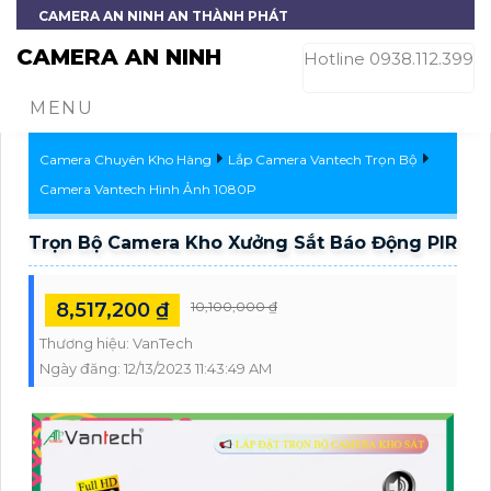
CAMERA AN NINH AN THÀNH PHÁT
CAMERA AN NINH
Hotline 0938.112.399
MENU
Camera Chuyên Kho Hàng
Lắp Camera Vantech Trọn Bộ
Camera Vantech Hình Ảnh 1080P
Trọn Bộ Camera Kho Xưởng Sắt Báo Động PIR
8,517,200 ₫
10,100,000 ₫
Thương hiệu:
VanTech
Ngày đăng:
12/13/2023 11:43:49 AM