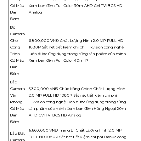
Có Màu
Xem ban đêm Full Color 30m AHD CVI TVI BCS HD
Ban
Analog
Đêm
Bộ
Camera
Cho
6,800,000 VNĐ Chất Lượng Hình 2.0 MP FULL HD
Công
1080P Sắt nét tiết kiệm chi phí Hikvision công nghệ
Trình
luôn được ứng dụng trong từng sản phẩm của mình
Có Màu
Xem ban đêm Full Color 40m IP
Ban
Đêm
Lắp
Camera
5,300,000 VNĐ Chức Năng Chính Chất Lượng Hình
Văn
2.0 MP FULL HD 1080P Sắt nét tiết kiệm chi phí
Phòng
Hikvision công nghệ luôn được ứng dụng trong từng
Có Màu
sản phẩm của mình Xem ban đêm Hồng Ngoại 20m
Ban
AHD CVI TVI BCS HD Analog
Đêm
6,660,000 VNĐ Trang Bị Chất Lượng Hình 2.0 MP
Lắp Đặt
FULL HD 1080P Sắt nét tiết kiệm chi phí Dahua công
Camera