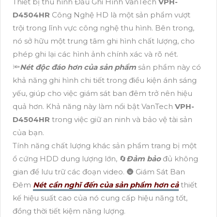
Thiết bị thu hình Đầu Ghi Hình VanTech
VPH-
D4504HR
Công Nghệ HD là một sản phẩm vượt
trội trong lĩnh vực công nghệ thu hình. Bên trong,
nó sở hữu một trung tâm ghi hình chất lượng, cho
phép ghi lại các hình ảnh chính xác và rõ nét.
🔦
Nét độc đáo hơn của sản phẩm
sản phẩm này có
khả năng ghi hình chi tiết trong điều kiện ánh sáng
yếu, giúp cho việc giám sát ban đêm trở nên hiệu
quả hơn. Khả năng này làm nổi bật VanTech
VPH-
D4504HR
trong việc giữ an ninh và bảo vệ tài sản
của bạn.
Tính năng chất lượng khác sản phẩm trang bị một
ổ cứng HDD dung lượng lớn, 🔄
Đảm bảo
đủ không
gian để lưu trữ các đoạn video. 🌚 Giám Sát Ban
Đêm
Nét cần nghĩ đến của sản phẩm hơn cả
thiết
kế hiệu suất cao của nó cung cấp hiệu năng tốt,
đồng thời tiết kiệm năng lượng.