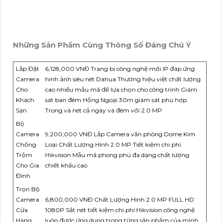
Những Sản Phẩm Cùng Thông Số Đáng Chú Ý
Lắp Đặt
6,128,000 VNĐ Trang bị công nghệ mới IP đáp ứng
Camera
hình ảnh siêu nét Dahua Thương hiệu việt chất lượng
Cho
cao nhiều mẫu mã để lựa chọn cho công trình Giám
Khách
sát ban đêm Hồng Ngoại 30m giám sát phù hơp
Sạn
Trong và nét cả ngày và đêm với 2.0 MP
Bộ
Camera
9,200,000 VNĐ Lắp Camera văn phòng Dome Kim
Chống
Loại Chất Lượng Hình 2.0 MP Tiết kiệm chi phí
Trộm
Hikvision Mẫu mã phong phú đa dạng chất lượng
Cho Gia
chiết khấu cao
Đình
Trọn Bộ
Camera
6,800,000 VNĐ Chất Lượng Hình 2.0 MP FULL HD
Cửa
1080P Sắt nét tiết kiệm chi phí Hikvision công nghệ
Hàng
luôn được ứng dụng trong từng sản phẩm của mình