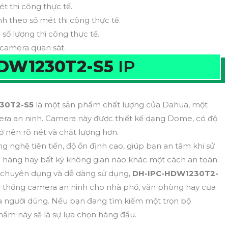
ét thi công thực tế.
nh theo số mét thi công thực tế.
 số lượng thi công thực tế.
 camera quan sát.
DW1230T2-S5
IP
30T2-S5
là một sản phẩm chất lượng của Dahua, một
era an ninh. Camera này được thiết kế dạng Dome, có độ
rở nên rõ nét và chất lượng hơn.
g nghệ tiên tiến, độ ổn định cao, giúp bạn an tâm khi sử
 hàng hay bất kỳ không gian nào khác một cách an toàn.
ăng chuyên dụng và dễ dàng sử dụng,
DH-IPC-HDW1230T2-
 hệ thống camera an ninh cho nhà phố, văn phòng hay cửa
và người dùng. Nếu bạn đang tìm kiếm một trọn bộ
phẩm này sẽ là sự lựa chọn hàng đầu.