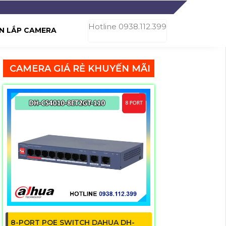
Hotline 0938.112.399
N LẮP CAMERA
CAMERA GIÁ RẺ KHUYẾN MÃI
8-PORT POE SWITCH DAHUA DH-