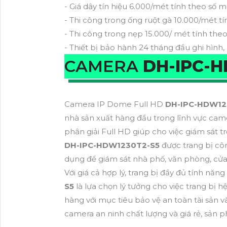
- Giá dây tín hiệu 6.000/mét tính theo số m
- Thi công trong ống ruột gà 10.000/mét tí
- Thi công trong nẹp 15.000/ mét tính theo
- Thiết bị bảo hành 24 tháng đầu ghi hình,
CAMERA
DH-IPC-H
Camera IP Dome Full HD
DH-IPC-HDW12
nhà sản xuất hàng đầu trong lĩnh vực cam
phân giải Full HD giúp cho việc giám sát t
DH-IPC-HDW1230T2-S5
được trang bị côn
dụng để giám sát nhà phố, văn phòng, cửa
Với giá cả hợp lý, trang bị đầy đủ tính n
S5
là lựa chọn lý tưởng cho việc trang bị
hàng với mục tiêu bảo vệ an toàn tài sản 
camera an ninh chất lượng và giá rẻ, sản 