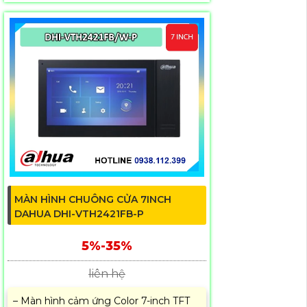
MÀN HÌNH CHUÔNG CỬA 7INCH
DAHUA DHI-VTH2421FB-P
5%-35%
liên hệ
– Màn hình cảm ứng Color 7-inch TFT