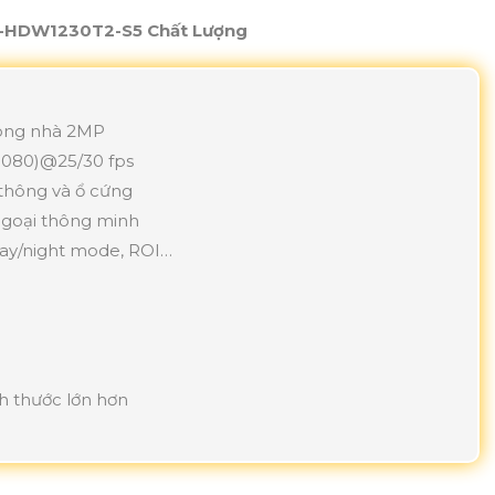
PC-HDW1230T2-S5 Chất Lượng
rong nhà 2MP
 1080)@25/30 fps
 thông và ổ cứng
ngoại thông minh
ay/night mode, ROI…
P
ch thước lớn hơn