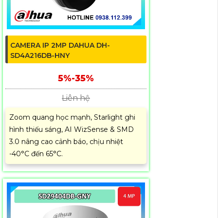
CAMERA IP 2MP DAHUA DH-
SD4A216DB-HNY
5%-35%
Liên hệ
Zoom quang học mạnh, Starlight ghi
hình thiếu sáng, AI WizSense & SMD
3.0 nâng cao cảnh báo, chịu nhiệt
-40°C đến 65°C.