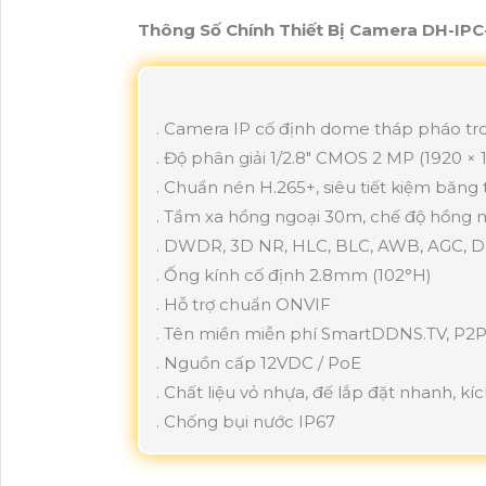
Thông Số Chính Thiết Bị Camera DH-I
. Camera IP cố định dome tháp pháo t
. Độ phân giải 1/2.8" CMOS 2 MP (1920 ×
. Chuẩn nén H.265+, siêu tiết kiệm băng
. Tầm xa hồng ngoại 30m, chế độ hồng 
. DWDR, 3D NR, HLC, BLC, AWB, AGC, D
. Ống kính cố định 2.8mm (102°H)
. Hỗ trợ chuẩn ONVIF
. Tên miền miễn phí SmartDDNS.TV, P2
. Nguồn cấp 12VDC / PoE
. Chất liệu vỏ nhựa, đế lắp đặt nhanh, kí
. Chống bụi nước IP67