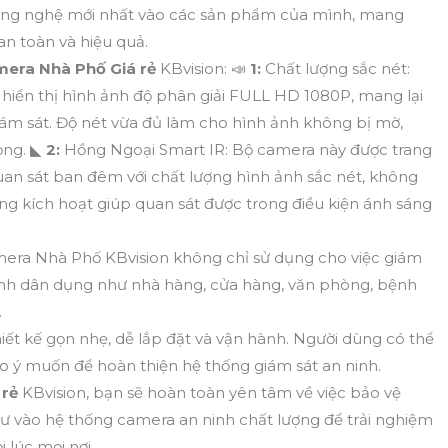
công nghệ mới nhất vào các sản phẩm của mình, mang
n toàn và hiệu quả.
mera Nhà Phố Giá rẻ
KBvision: 📣
1:
Chất lượng sắc nét:
hiển thị hình ảnh độ phân giải FULL HD 1080P, mang lại
 giám sát. Độ nét vừa đủ làm cho hình ảnh không bị mờ,
rọng. ◣
2:
Hồng Ngoại Smart IR: Bộ camera này được trang
uan sát ban đêm với chất lượng hình ảnh sắc nét, không
ng kích hoạt giúp quan sát được trong điều kiện ánh sáng
ra Nhà Phố KBvision không chỉ sử dụng cho việc giám
ình dân dụng như nhà hàng, cửa hàng, văn phòng, bệnh
.
ết kế gọn nhẹ, dễ lắp đặt và vận hành. Người dùng có thể
eo ý muốn để hoàn thiện hệ thống giám sát an ninh.
 rẻ
KBvision, bạn sẽ hoàn toàn yên tâm về việc bảo vệ
tư vào hệ thống camera an ninh chất lượng để trải nghiệm
i lúc mọi nơi.