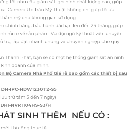
ứng tốt nhu cầu giám sát, ghi hình chất lượng cao, giúp
 xa. Camera Up trần Mỹ Thuật không chỉ giúp tối ưu
 thẩm mỹ cho không gian sử dụng.
 chính hãng, bảo hành dài hạn lên đến 24 tháng, giúp
h rủi ro về sản phẩm. Với đội ngũ kỹ thuật viên chuyên
ỗ trợ, lắp đặt nhanh chóng và chuyên nghiệp cho quý
n Thành Phát, bạn sẽ có một hệ thống giám sát an ninh
n kinh doanh của mình.
rọn Bộ Camera Nhà Phố Giá rẻ bao gồm các thiết bị sau
g
DH-IPC-HDW1230T2-S5
lưu trữ tầm 5 đến 7 ngày)
D
DHI-NVR1104HS-S3/H
HÁT SINH THÊM NẾU CÓ :
 mét thi công thực tế.