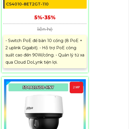
CS4010-8ET2GT-110
5%-35%
liên hệ
- Switch PoE để bàn 10 cổng (8 PoE +
2 uplink Gigabit). - Hỗ trợ PoE công
suất cao đến 90W/cổng. - Quản lý từ xa
qua Cloud DoLynk tiện lợi.