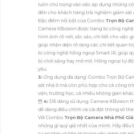
luôn chú trọng vào việc áp dụng những 
đến cho khách hàng trải nghiệm giám sát a
Đặc điểm nổi bật của Combo
Trọn Bộ Ca
Camera KBvision được trang bị công nghệ 
hình ảnh rõ nét, sắc sảo, chi tiết cho việc
giúp nhận diện rõ ràng các chi tiết quan t
bị công nghệ hồng ngoại Smart IR, giúp q
bị chói sáng hay mờ mịt. Hồng ngoại tự độ
yếu.
3:
Ứng dụng đa dạng: Combo Trọn Bộ Came
sát nhà ở mà còn phù hợp cho cả công tr
viện, trường học, và nhiều không gian khác
🦉
4:
Dễ dàng sử dụng: Camera KBvision thi
dễ dàng điều chỉnh và cài đặt thông số th
Với Combo
Trọn Bộ Camera Nhà Phố Giá
những gì quý giá nhất của mình. Hãy đầu 
sự an tâm và tiện lợi trong việc giám sát mọ