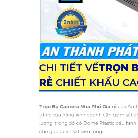
CHI TIẾT VỀ
TRỌN B
RẺ
CHIẾT KHẤU CA
Trọn Bộ Camera Nhà Phố Giá rẻ
của An T
trình, cửa hàng kinh doanh cần giám sát
lượng, trong đó có Dome Plastic cấu hình c
cho góc quan sát siêu rộng.