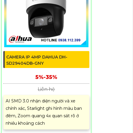
CAMERA IP 4MP DAHUA DH-
SD29404DB-GNY
5%-35%
Liên hệ
AI SMD 3.0 nhận diện người và xe
chính xác, Starlight ghi hình màu ban
đêm, Zoom quang 4x quan sát rõ ở
nhiều khoảng cách