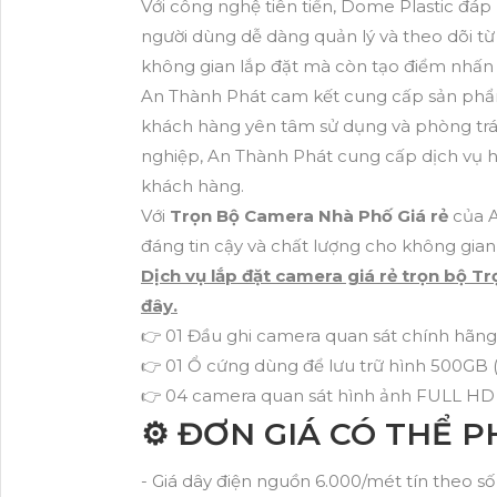
Với công nghệ tiên tiến, Dome Plastic đáp 
người dùng dễ dàng quản lý và theo dõi từ
không gian lắp đặt mà còn tạo điểm nhấn
An Thành Phát cam kết cung cấp sản phẩm
khách hàng yên tâm sử dụng và phòng trán
nghiệp, An Thành Phát cung cấp dịch vụ h
khách hàng.
Với
Trọn Bộ Camera Nhà Phố Giá rẻ
của A
đáng tin cậy và chất lượng cho không gia
Dịch vụ lắp đặt camera giá rẻ trọn bộ T
đây.
👉 01 Đầu ghi camera quan sát chính hãn
👉 01 Ổ cứng dùng để lưu trữ hình 500GB (
👉 04 camera quan sát hình ảnh FULL H
⚙ ĐƠN GIÁ CÓ THỂ P
- Giá dây điện nguồn 6.000/mét tín theo số