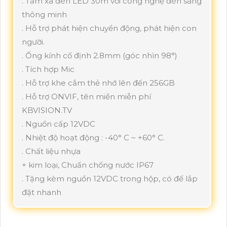
. Tầm xa đèn LED 30m với công nghệ đèn sáng
thông minh
. Hỗ trợ phát hiện chuyển động, phát hiện con
người.
. Ống kính cố định 2.8mm (góc nhìn 98°)
. Tích hợp Mic
. Hỗ trợ khe cắm thẻ nhớ lên đến 256GB
. Hỗ trợ ONVIF, tên miền miễn phí
KBVISION.TV
. Nguồn cấp 12VDC
. Nhiệt độ hoạt động : -40° C ~ +60° C.
. Chất liệu nhựa
+ kim loại, Chuẩn chống nước IP67
. Tặng kèm nguồn 12VDC trong hộp, có đế lắp
đặt nhanh