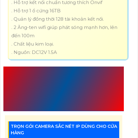
. Hỗ trợ kết nối chuẩn tương thích Onvif
. Hỗ trợ 1 ổ cứng 16TB
. Quản lý đồng thời 128 tài khoản kết nối.
. 2 Ăng-ten wifi giúp phát sóng mạnh hơn, lên
đến 100m
. Chất liệu kim loại.
. Nguồn: DC12V 1.5A
THAM KHẢO NHỮNG
SẢN PHẨM CÙNG
HÃNG
TRỌN GÓI CAMERA SẮC NÉT IP DÙNG CHO CỬA
HÀNG