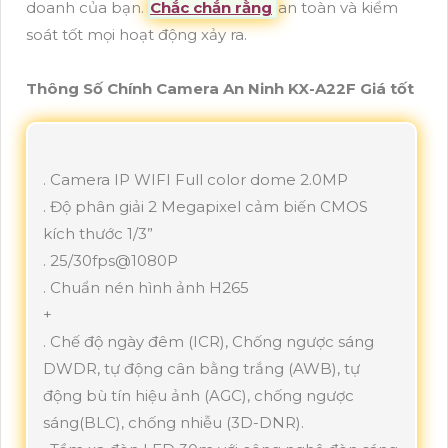
doanh của bạn.
Chắc chắn rằng
an toàn và kiểm
soát tốt mọi hoạt động xảy ra.
Thông Số Chính Camera An Ninh KX-A22F Giá tốt
. Camera IP WIFI Full color dome 2.0MP
. Độ phân giải 2 Megapixel cảm biến CMOS
kích thước 1/3”
. 25/30fps@1080P
. Chuẩn nén hình ảnh H265
+
. Chế độ ngày đêm (ICR), Chống ngược sáng
DWDR, tự động cân bằng trắng (AWB), tự
động bù tín hiệu ảnh (AGC), chống ngược
sáng(BLC), chống nhiễu (3D-DNR).