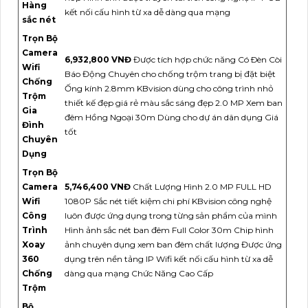
Hàng
kết nối cấu hình từ xa dễ dàng qua mạng
sắc nét
Trọn Bộ
Camera
6,932,800 VNĐ
Được tích hợp chức năng Có Ðèn Còi
Wifi
Báo Động Chuyên cho chống trộm trang bị đặt biệt
Chống
Ống kính 2.8mm KBvision dùng cho công trình nhỏ
Trộm
thiết kế đẹp giá rẻ màu sắc sáng đẹp 2.0 MP Xem ban
Gia
đêm Hồng Ngoại 30m Dùng cho dự án dân dụng Giá
Đình
tốt
Chuyên
Dụng
Trọn Bộ
Camera
5,746,400 VNĐ
Chất Lượng Hình 2.0 MP FULL HD
Wifi
1080P Sắc nét tiết kiệm chi phí KBvision công nghệ
Công
luôn được ứng dụng trong từng sản phẩm của mình
Trình
Hình ảnh sắc nét ban đêm Full Color 30m Chip hình
Xoay
ảnh chuyên dụng xem ban đêm chất lượng Được ứng
360
dụng trên nền tảng IP Wifi kết nối cấu hình từ xa dễ
Chống
dàng qua mạng Chức Năng Cao Cấp
Trộm
Bộ