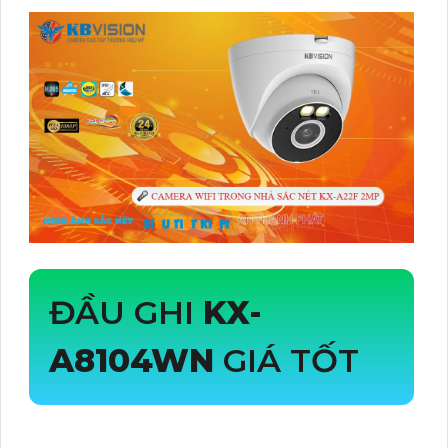
ĐẦU GHI
KX-
A8104WN
GIÁ TỐT