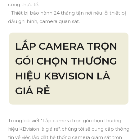
công thực tế.
- Thiết bị bảo hành 24 tháng tận nơi nếu lỗi thiết bị
đầu ghi hình, camera quan sát.
LẮP CAMERA TRỌN
GÓI CHỌN THƯƠNG
HIỆU KBVISION LÀ
GIÁ RẺ
Trong bài viết "Lắp camera trọn gói chọn thương
hiệu KBvision là giá rẻ", chúng tôi sẽ cung cấp thông
tin về việc lắp đặt hệ thống camera giám sát trọn