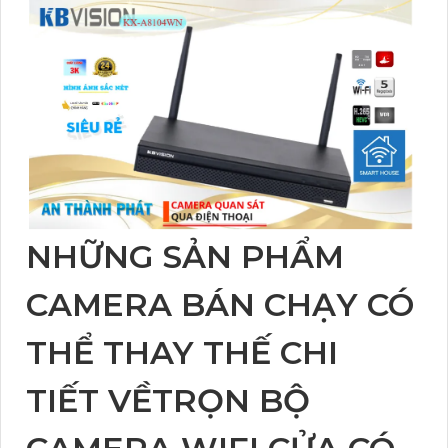
sự an tâm và tiện ích cho văn phòng và gia đình của bạn. Với thiết
kế nhỏ gọn và tinh tế, camera Wifi KBvision
NHỮNG SẢN PHẨM
CAMERA BÁN CHẠY CÓ
THỂ THAY THẾ CHI
TIẾT VỀTRỌN BỘ