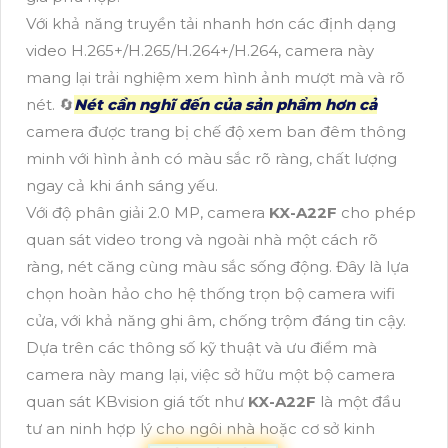
Với khả năng truyền tải nhanh hơn các định dạng
video H.265+/H.265/H.264+/H.264, camera này
mang lại trải nghiệm xem hình ảnh mượt mà và rõ
nét. 🔄
Nét cần nghĩ đến của sản phẩm hơn cả
camera được trang bị chế độ xem ban đêm thông
minh với hình ảnh có màu sắc rõ ràng, chất lượng
ngay cả khi ánh sáng yếu.
Với độ phân giải 2.0 MP, camera
KX-A22F
cho phép
quan sát video trong và ngoài nhà một cách rõ
ràng, nét căng cùng màu sắc sống động. Đây là lựa
chọn hoàn hảo cho hệ thống trọn bộ camera wifi
cửa, với khả năng ghi âm, chống trộm đáng tin cậy.
Dựa trên các thông số kỹ thuật và ưu điểm mà
camera này mang lại, việc sở hữu một bộ camera
quan sát KBvision giá tốt như
KX-A22F
là một đầu
tư an ninh hợp lý cho ngôi nhà hoặc cơ sở kinh