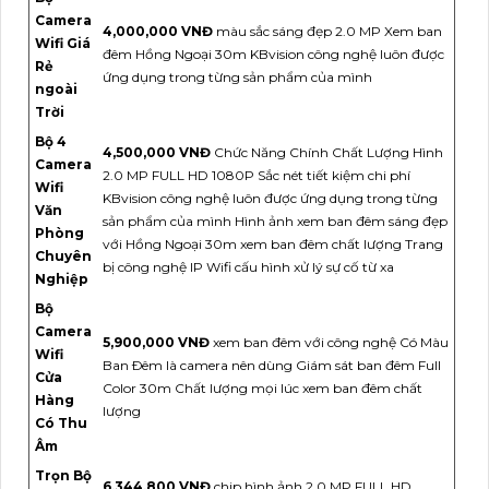
Camera
4,000,000 VNĐ
màu sắc sáng đẹp 2.0 MP Xem ban
Wifi Giá
đêm Hồng Ngoại 30m KBvision công nghệ luôn được
Rẻ
ứng dụng trong từng sản phẩm của mình
ngoài
Trời
Bộ 4
4,500,000 VNĐ
Chức Năng Chính Chất Lượng Hình
Camera
2.0 MP FULL HD 1080P Sắc nét tiết kiệm chi phí
Wifi
KBvision công nghệ luôn được ứng dụng trong từng
Văn
sản phẩm của mình Hình ảnh xem ban đêm sáng đẹp
Phòng
với Hồng Ngoại 30m xem ban đêm chất lượng Trang
Chuyên
bị công nghệ IP Wifi cấu hình xử lý sự cố từ xa
Nghiệp
Bộ
Camera
5,900,000 VNĐ
xem ban đêm với công nghệ Có Màu
Wifi
Ban Ðêm là camera nên dùng Giám sát ban đêm Full
Cửa
Color 30m Chất lượng mọi lúc xem ban đêm chất
Hàng
lượng
Có Thu
Âm
Trọn Bộ
6,344,800 VNĐ
chip hình ảnh 2.0 MP FULL HD