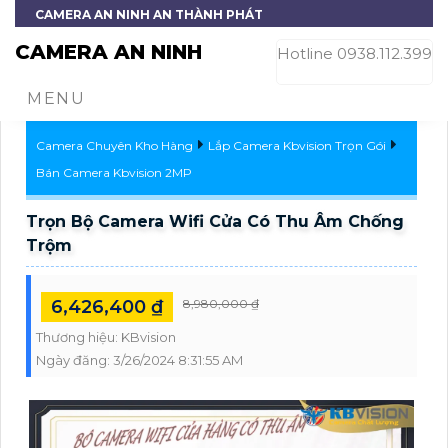
CAMERA AN NINH AN THÀNH PHÁT
CAMERA AN NINH
Hotline 0938.112.399
MENU
Camera Chuyên Kho Hàng
Lắp Camera Kbvision Trọn Gói
Bán Camera Kbvision 2MP
Trọn Bộ Camera Wifi Cửa Có Thu Âm Chống
Trộm
6,426,400 ₫
8,980,000 ₫
Thương hiệu:
KBvision
Ngày đăng:
3/26/2024 8:31:55 AM