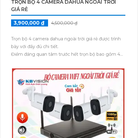
TRỌN BỘ 4 CAMERA DAHUA NGOÀI TRỜI
GIÁ RẺ
3,900,000 ₫
4,500,000 ₫
Trọn bộ 4 camera dahua ngoài trời giá rẻ được trình
bày với đầy đủ chi tiết.
Điểm đáng quan tâm trước hết trọn bộ bao gồm 4
camera dahua, được thiết kế để sử dụng ngoài trời
với khả năng chống nước, chống bụi và chịu được
các điều kiện thời tiết khắc nghiệt. Đặc biệt, trọn bộ
này được tích hợp công nghệ AHD, CVI, TVI, BCS
truyền dẫn hình ảnh và âm thanh trên cáp đồng trục.
Công nghệ được tích hợp cao cấp cho phép cài đặt
và sử dụng trọn bộ với nhiều loại thiết bị và hệ thống
khác nhau. Hình ảnh và âm thanh truyền qua cáp
đồng trục trên các camera dahua trong trọn bộ đều
có chất lượng không đổi, không bị mờ hay gãy, Hoàn