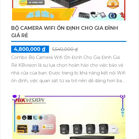
toàn tin cậy hiển thị rõ nét và chân thực. trọn bộ
cũng được bán với mức giá rẻ, phù hợp với nhu cầu
và ngân sách của nhiều người tiêu dùng.
Tuy
BỘ CAMERA WIFI ỔN ĐỊNH CHO GIA ĐÌNH
GIÁ RẺ
4,800,000 ₫
5,540,000 ₫
Combo Bộ Camera Wifi Ổn Định Cho Gia Đình Giá
Rẻ KBvision là sự lựa chọn hoàn hảo cho việc bảo vệ
nhà cửa của bạn. Được trang bị khả năng kết nối Wifi
ổn định, việc quan sát từ xa trở nên dễ dàng hơn bao
giờ hết. Đặc biệt, sản phẩm này được tích hợp khả
năng thu âm và loa to rõ, giúp bạn không chỉ quan
sát mà còn có thể trò chuyện hai chiều một cách dễ
dàng. Với công nghệ mới được áp dụng, Combo Bộ
Camera Wifi KBvision cam kết mang lại trải nghiệm
an toàn và tiện lợi cho gia đình của bạn.