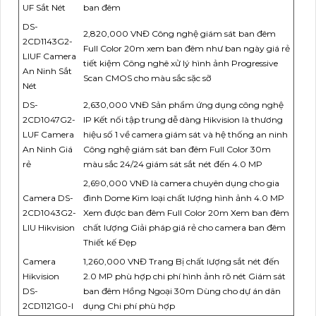
UF Sắt Nét
ban đêm
DS-
2,820,000 VNĐ Công nghệ giám sát ban đêm
2CD1143G2-
Full Color 20m xem ban đêm như ban ngày giá rẻ
LIUF Camera
tiết kiệm Công nghê xử lý hình ảnh Progressive
An Ninh Sắt
Scan CMOS cho màu sắc sặc sỡ
Nét
DS-
2,630,000 VNĐ Sản phẩm ứng dụng công nghệ
2CD1047G2-
IP Kết nối tập trung dễ dàng Hikvision là thương
LUF Camera
hiệu số 1 về camera giám sát và hệ thống an ninh
An Ninh Giá
Công nghệ giám sát ban đêm Full Color 30m
rẻ
màu sắc 24/24 giám sát sắt nét đến 4.0 MP
2,690,000 VNĐ là camera chuyên dụng cho gia
Camera DS-
đình Dome Kim loại chất lượng hình ảnh 4.0 MP
2CD1043G2-
Xem được ban đêm Full Color 20m Xem ban đêm
LIU Hikvision
chất lượng Giải pháp giá rẻ cho camera ban đêm
Thiết kế Đẹp
Camera
1,260,000 VNĐ Trang Bị chất lượng sắt nét đến
Hikvision
2.0 MP phù hợp chi phí hình ảnh rõ nét Giám sát
DS-
ban đêm Hồng Ngoại 30m Dùng cho dự án dân
2CD1121G0-I
dụng Chi phí phù hợp