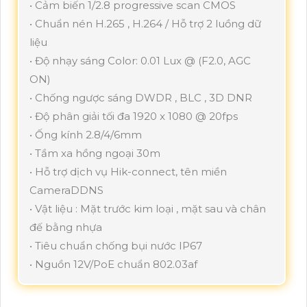
• Cảm biến 1/2.8 progressive scan CMOS
• Chuẩn nén H.265 , H.264 / Hỗ trợ 2 luồng dữ
liệu
• Độ nhạy sáng Color: 0.01 Lux @ (F2.0, AGC
ON)
• Chống ngược sáng DWDR , BLC , 3D DNR
• Độ phân giải tối đa 1920 x 1080 @ 20fps
• Ống kính 2.8/4/6mm
• Tầm xa hồng ngoại 30m
• Hỗ trợ dịch vụ Hik-connect, tên miền
CameraDDNS
• Vật liệu : Mặt trước kim loại , mặt sau và chân
đế bằng nhựa
• Tiêu chuẩn chống bụi nước IP67
• Nguồn 12V/PoE chuẩn 802.03af