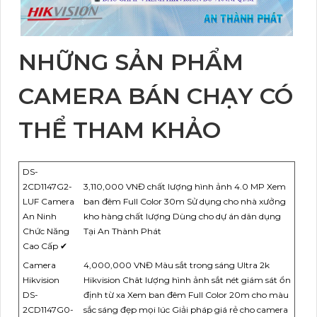
NHỮNG SẢN PHẨM
CAMERA BÁN CHẠY CÓ
THỂ THAM KHẢO
DS-
2CD1147G2-
3,110,000 VNĐ chất lượng hình ảnh 4.0 MP Xem
LUF Camera
ban đêm Full Color 30m Sử dụng cho nhà xưởng
An Ninh
kho hàng chất lượng Dùng cho dự án dân dụng
Chức Năng
Tại An Thành Phát
Cao Cấp ✔
Camera
4,000,000 VNĐ Màu sắt trong sáng Ultra 2k
Hikvision
Hikvision Chât lượng hình ảnh sắt nét giám sát ổn
DS-
định từ xa Xem ban đêm Full Color 20m cho màu
2CD1147G0-
sắc sáng đẹp mọi lúc Giải pháp giá rẻ cho camera