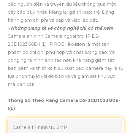
cấp nguồn điện và truyền dữ liệu thông qua một
dây cáp duy nhất. Mang lại giá trị vượt trội Đồng
hành giảm chi phí về cáp và việc lắp đặt.
️⚡
Những trang bị về công nghệ thì có thể xem
Camera an ninh Camera ngoại troi IP DS-
2CD1023G0E-I (L) IP POE Hikvision là một sản
phẩm có chi phí phù hợp với chất lượng cao. Với
công nghệ hình ảnh sắc nét, khả năng giám sát
ban đêm và thiết kế hiệu xuất cao, camera này là sự
lựa chọn tuyệt vời để bảo vệ và giám sát khu vực
mà bạn cần.
Thông Số Theo Hãng Camera DS-2CD1023G0E-
I(L)
Camera IP hình trụ 2MP