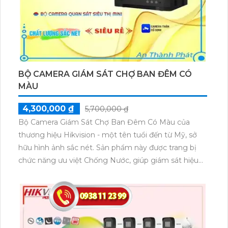
BỘ CAMERA GIÁM SÁT CHỢ BAN ĐÊM CÓ
MÀU
4,300,000 ₫
5,700,000 ₫
Bộ Camera Giám Sát Chợ Ban Đêm Có Màu của
thương hiệu Hikvision - một tên tuổi đến từ Mỹ, sở
hữu hình ảnh sắc nét. Sản phẩm này được trang bị
chức năng ưu việt Chống Nước, giúp giám sát hiệu
quả trong mọi điều kiện khắc nghiệt. Với phẩm chất
và độ tin cậy cao, Hikvision đã trở thành sự lựa chọn
hàng đầu của người Việt. Đảm bảo an ninh tuyệt đối,
combo bộ camera này không chỉ mang lại sự yên
tâm mà còn đem đến trải nghiệm giám sát chuyên