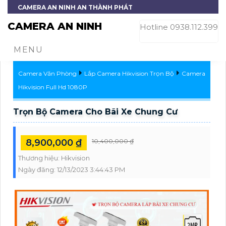
CAMERA AN NINH AN THÀNH PHÁT
CAMERA AN NINH
Hotline 0938.112.399
MENU
Camera Văn Phòng
Lắp Camera Hikvision Trọn Bộ
Camera
Hikvision Full Hd 1080P
Trọn Bộ Camera Cho Bãi Xe Chung Cư
8,900,000 ₫
10,400,000 ₫
Thương hiệu:
Hikvision
Ngày đăng:
12/13/2023 3:44:43 PM