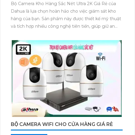
BỘ CAMERA KHO HÀNG SẮC NÉT ULTRA 2K
GIÁ RẺ
7,354,400 ₫
11,080,000 ₫
Bộ Camera Kho Hàng Sắc Nét Ultra 2K Giá Rẻ của
Dahua là lựa chọn hoàn hảo cho việc giám sát kho
hàng của bạn. Sản phẩm này được thiết kế mỹ thuật
và tích hợp nhiều công nghệ tiên tiến, giúp giữ an
ninh cho kho hàng một cách hiệu quả. Bộ Camera
này cung cấp hình ảnh sắc nét độ phân giải 2K, cho
phép quan sát chi tiết và rõ ràng. Đặc biệt, sản phẩm