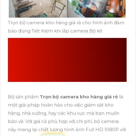
Trọn bộ camera kho hàng giá rẻ cho hình ảnh đảm
bảo đúng Tiết Kiệm khi lắp camera Bộ kit
CHI TIẾT VỀ
TRỌN BỘ
CAMERA KHO HÀNG
GIÁ RẺ
Bộ sản phẩm
Trọn bộ camera kho hàng giá rẻ
là
một giải pháp hoàn hảo cho việc giám sát kho
hàng, nhà xưởng, hay các khu vực mà bạn muốn
bảo vệ. Với giá cả phù hợp với chi phí, bộ camera
này mang lại chất lượng hình ảnh Full HD 1080P với