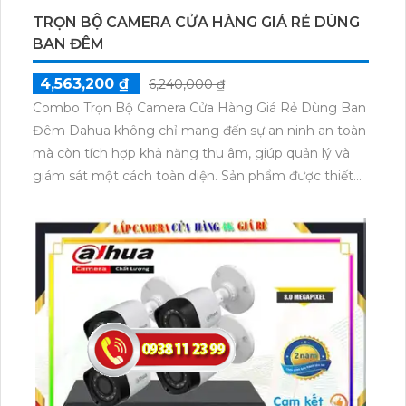
Dahua đảm bảo chất lượng hình ảnh sắc nét và mẫu
mã đa dạng, phù hợp với mọi không gian cửa hàng.
Đừng bỏ lỡ cơ hội sở hữu combo này để nâng cao sự
an toàn cho cửa hàng của bạn.
TRỌN BỘ CAMERA CỬA HÀNG GIÁ RẺ DÙNG
BAN ĐÊM
4,563,200 ₫
6,240,000 ₫
Combo Trọn Bộ Camera Cửa Hàng Giá Rẻ Dùng Ban
Đêm Dahua không chỉ mang đến sự an ninh an toàn
mà còn tích hợp khả năng thu âm, giúp quản lý và