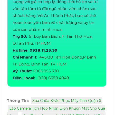
lượng với giá cả hợp lý, đồng thời hỗ trợ và tư
vấn tận tâm từ đội ngũ nhân viên chăm sóc
khách hàng. Với An Thành Phát, bạn có thể
hoàn toàn yên tâm về chất lượng và uy tín
của sản phẩm mình mua.
Trụ Sở:
51 Lũy Bán Bích, P. Tân Thới Hòa,
Q.Tân Phú, TP.HCM
Hotline: 0938.11.23.99
Chi Nhánh 1:
445/38 Tân Hòa Đông,P Bình
Trị Đông, Bình Tân, TP HCM
Kỹ Thuật:
0906.855.330
Điện Thoại:
(028) 6688.4949
Thông Tin:
Sửa Chữa Khắc Phục Máy Tính Quận 6
Lắp Camera Tích Hợp Nhận Diện Khuôn Mặt Cho Cửa