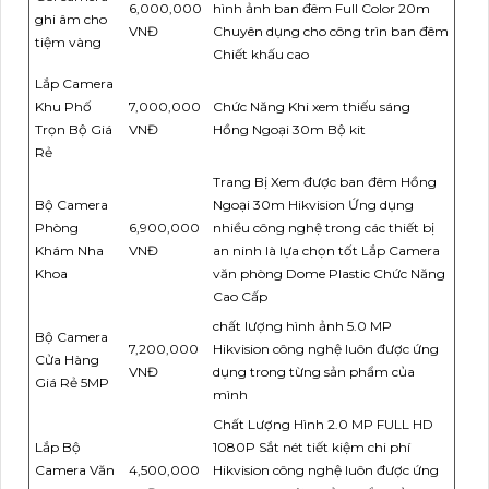
6,000,000
hình ảnh ban đêm Full Color 20m
ghi âm cho
VNĐ
Chuyên dụng cho công trìn ban đêm
tiệm vàng
Chiết khấu cao
Lắp Camera
Khu Phố
7,000,000
Chức Năng Khi xem thiếu sáng
Trọn Bộ Giá
VNĐ
Hồng Ngoại 30m Bộ kit
Rẻ
Trang Bị Xem được ban đêm Hồng
Bộ Camera
Ngoại 30m Hikvision Ứng dụng
Phòng
6,900,000
nhiều công nghệ trong các thiết bị
Khám Nha
VNĐ
an ninh là lựa chọn tốt Lắp Camera
Khoa
văn phòng Dome Plastic Chức Năng
Cao Cấp
chất lượng hình ảnh 5.0 MP
Bộ Camera
7,200,000
Hikvision công nghệ luôn được ứng
Cửa Hàng
VNĐ
dụng trong từng sản phẩm của
Giá Rẻ 5MP
mình
Chất Lượng Hình 2.0 MP FULL HD
Lắp Bộ
1080P Sắt nét tiết kiệm chi phí
Camera Văn
4,500,000
Hikvision công nghệ luôn được ứng