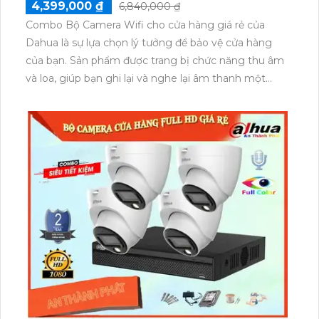
còn trang bị chức năng thu âm, giúp quản lý ghi lại
cả âm thanh trong kho hàng. Điều này giúp tăng
cường hiệu quả giám sát và bảo vệ hàng hóa. Ngoài
ra, mức giá rẻ của bộ Camera này còn làm cho sản
phẩm trở nên hấp dẫn hơn.
BỘ CAMERA WIFI CHO CỬA HÀNG GIÁ RẺ
4,399,000 ₫
6,840,000 ₫
Combo Bộ Camera Wifi cho cửa hàng giá rẻ của
Dahua là sự lựa chọn lý tưởng để bảo vệ cửa hàng
của bạn. Sản phẩm được trang bị chức năng thu âm
và loa, giúp bạn ghi lại và nghe lại âm thanh một
cách dễ dàng. Đặc biệt, combo này có chiết khấu
cao, giúp tiết kiệm chi phí cho bạn. Camera Wifi của