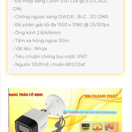
• Độ nhạy sáng Color: 0.01 Lux @ (F2.0, AGC
ON)
• Chống ngược sáng DWDR , BLC , 3D DNR
• Độ phân giải tối đa 1920 x 1080 @ 25/30fps
• Ống kính 2.8/4/6mm
• Tầm xa hồng ngoại 30m
• Vật liệu : Nhựa
• Tiêu chuẩn chống bụi nước IP67
• Nguồn 12V/PoE chuẩn 802.03af