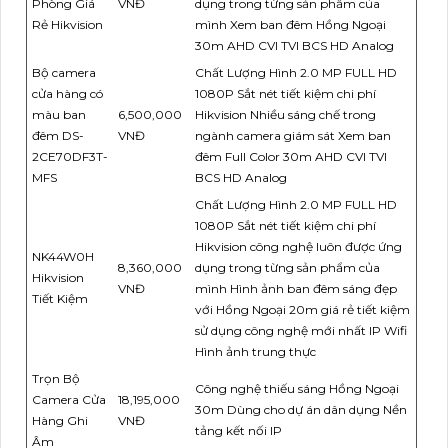
Phòng Giá
VNĐ
dụng trong từng sản phẩm của
Rẻ Hikvision
mình Xem ban đêm Hồng Ngoại
30m AHD CVI TVI BCS HD Analog
Bộ camera
Chất Lượng Hình 2.0 MP FULL HD
cửa hàng có
1080P Sắt nét tiết kiệm chi phí
màu ban
6,500,000
Hikvision Nhiều sáng chế trong
đêm DS-
VNĐ
ngành camera giám sát Xem ban
2CE70DF3T-
đêm Full Color 30m AHD CVI TVI
MFS
BCS HD Analog
Chất Lượng Hình 2.0 MP FULL HD
1080P Sắt nét tiết kiệm chi phí
Hikvision công nghệ luôn được ứng
NK44W0H
8,360,000
dụng trong từng sản phẩm của
Hikvision
VNĐ
mình Hình ảnh ban đêm sáng đẹp
Tiết Kiệm
với Hồng Ngoại 20m giá rẻ tiết kiệm
sử dụng công nghệ mới nhất IP Wifi
Hình ảnh trung thực
Trọn Bộ
Công nghệ thiếu sáng Hồng Ngoại
Camera Cửa
18,195,000
30m Dùng cho dự án dân dụng Nền
Hàng Ghi
VNĐ
tảng kết nối IP
Âm