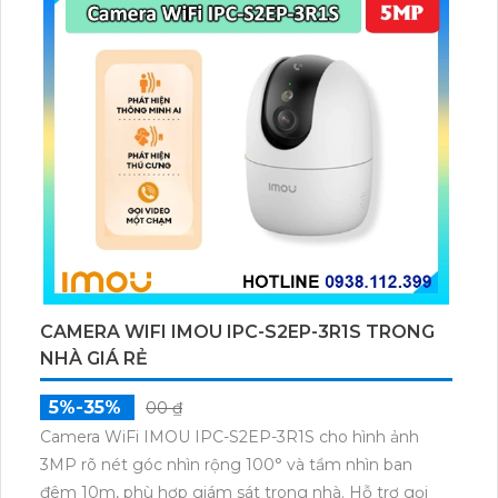
CAMERA WIFI IMOU IPC-S2EP-3R1S TRONG
NHÀ GIÁ RẺ
5%-35%
00 ₫
Camera WiFi IMOU IPC-S2EP-3R1S cho hình ảnh
3MP rõ nét góc nhìn rộng 100° và tầm nhìn ban
đêm 10m, phù hợp giám sát trong nhà. Hỗ trợ gọi