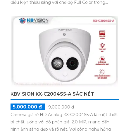
điều kiện thiếu sáng với chế độ Full Color trong
khoảng cách 20m. Đây là một lựa chọn lý tưởng cho
việc sử dụng ban đêm trong các công trình với hiệu
quả cao mà lại tiết kiệm chi phí. Camera này cũng
được trang bị công nghệ IP Wifi đảm bảo kết nối
mạnh mẽ và ổn định. Thiết kế của nó cực kỳ tinh tế
và sang trọng, và có thể xoay 360 độ. Một ưu điểm
đặc biệt của sản phẩm là khả năng báo động tại chỗ,
nháy sáng nếu có sự xâm nhập đảm bảo an ninh.
KBVISION KX-C2004S5-A SẮC NÉT
5,000,000 ₫
9,000,000 ₫
Camera giá rẻ HD Analog KX-C2004S5-A là một thiết
bị chất lượng với độ phân giải 2.0 MP, mang đến
hình ảnh sáng đẹp và rõ nét. Với công nghệ hồng