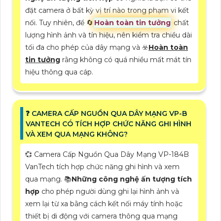
đặt camera ở bất kỳ vị trí nào trong phạm vi kết
nối. Tuy nhiên, để 🔄
Hoàn toàn tin tưởng
chất
lượng hình ảnh và tín hiệu, nên kiểm tra chiều dài
tối đa cho phép của dây mạng và ☣️
Hoàn toàn
tin tưởng
rằng không có quá nhiều mất mát tín
hiệu thông qua cáp.
️❓ CAMERA CẤP NGUỒN QUA DÂY MẠNG VP-B
VANTECH CÓ TÍCH HỢP CHỨC NĂNG GHI HÌNH
VÀ XEM QUA MẠNG KHÔNG?
💞 Camera Cấp Nguồn Qua Dây Mạng VP-184B
VanTech tích hợp chức năng ghi hình và xem
qua mạng. 📚
Những công nghệ ấn tượng tích
hợp
cho phép người dùng ghi lại hình ảnh và
xem lại từ xa bằng cách kết nối máy tính hoặc
thiết bị di động với camera thông qua mạng