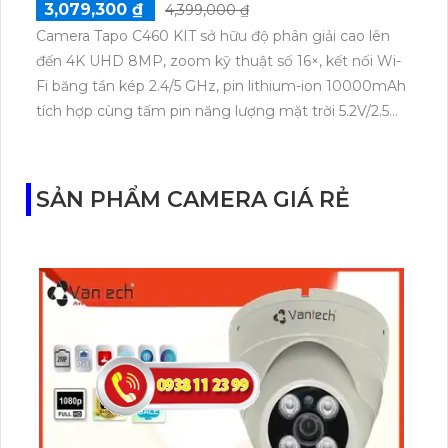
3,079,300 ₫
4,399,000 ₫
Camera Tapo C460 KIT sở hữu độ phân giải cao lên
đến 4K UHD 8MP, zoom kỹ thuật số 16×, kết nối Wi-
Fi băng tần kép 2.4/5 GHz, pin lithium-ion 10000mAh
tích hợp cùng tấm pin năng lượng mặt trời 5.2V/2.5W.
Tapo C460 KIT cũng hỗ trợ quan sát ban đêm màu
với cảm biến Starlight, tầm nhìn lên đến 15 m.
SẢN PHẨM CAMERA GIÁ RẺ