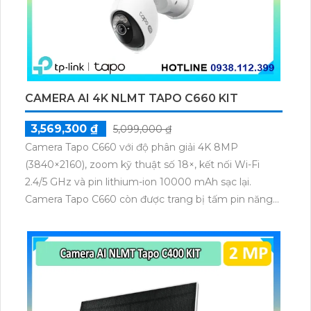
CAMERA AI 4K NLMT TAPO C660 KIT
3,569,300 ₫
5,099,000 ₫
Camera Tapo C660 với độ phân giải 4K 8MP
(3840×2160), zoom kỹ thuật số 18×, kết nối Wi-Fi
2.4/5 GHz và pin lithium-ion 10000 mAh sạc lại.
Camera Tapo C660 còn được trang bị tấm pin năng
lượng mặt trời 5.2V 2.5W, tích hợp AI phát hiện người,
thú cưng, phương tiện, lưu trữ thẻ microSD tối đa 512
GB.