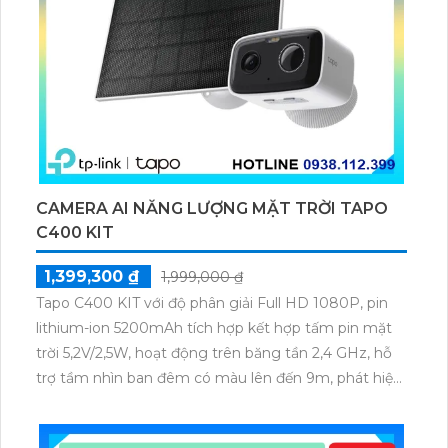
CAMERA AI NĂNG LƯỢNG MẶT TRỜI TAPO
C400 KIT
1,399,300 ₫
1,999,000 ₫
Tapo C400 KIT với độ phân giải Full HD 1080P, pin
lithium-ion 5200mAh tích hợp kết hợp tấm pin mặt
trời 5,2V/2,5W, hoạt động trên băng tần 2,4 GHz, hỗ
trợ tầm nhìn ban đêm có màu lên đến 9m, phát hiện
chuyển động và con người bằng AI, đồng thời lưu trữ
dữ liệu qua thẻ microSD lên đến 512GB.