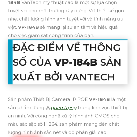
184B
VanTech mỹ thuật cao là một sự lựa chọn
tuyệt vời cho môi trường xây dựng. Với thiết kế gọn
nhẹ, chất lượng hình ảnh tuyệt vời và tính năng ưu
việt,
VP-184B
sẽ mang lại sự an tâm và hiệu quả
cho việc giám sát công trình của bạn.
ĐẶC ĐIỂM VỀ THÔNG
SỐ CỦA
VP-184B
SẢN
XUẤT BỞI VANTECH
Sản phẩm Thiết Bị Camera IP POE
VP-184B
là một
sản phẩm đáng ⁂
quan trọng
trong lĩnh vực thiết bị
an ninh. Với công nghệ xử lý hình ảnh CMOS cho
màu sắc sặc sỡ H.264, sản phẩm mang đến chất
lượng hình ảnh sắc nét và độ phân giải cao.