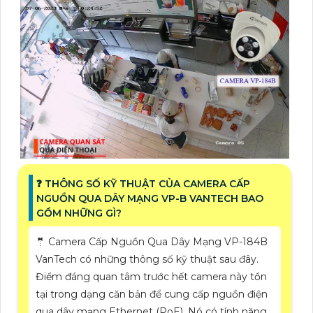
❓ THÔNG SỐ KỸ THUẬT CỦA CAMERA CẤP
NGUỒN QUA DÂY MẠNG VP-B VANTECH BAO
GỒM NHỮNG GÌ?
🤵 Camera Cấp Nguồn Qua Dây Mạng VP-184B
VanTech có những thông số kỹ thuật sau đây.
Điểm đáng quan tâm trước hết camera này tồn
tại trong dạng căn bản để cung cấp nguồn điện
qua dây mạng Ethernet (PoE). Nó có tính năng