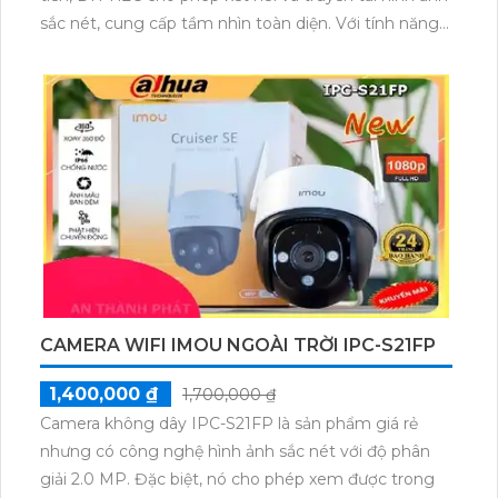
sắc nét, cung cấp tầm nhìn toàn diện. Với tính năng
phát hiện chuyển động, gửi cảnh báo và lưu trữ linh
hoạt giúp giám sát an ninh hiệu quả mọi lúc, mọi nơi.
CAMERA WIFI IMOU NGOÀI TRỜI IPC-S21FP
1,400,000 ₫
1,700,000 ₫
Camera không dây IPC-S21FP là sản phẩm giá rẻ
nhưng có công nghệ hình ảnh sắc nét với độ phân
giải 2.0 MP. Đặc biệt, nó cho phép xem được trong