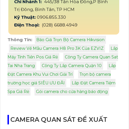
Chi Nhánh 1:
445/38 Tân Hòa Đông,P Bình
Trị Đông, Bình Tân, TP HCM
Kỹ Thuật:
0906.855.330
Điện Thoại:
(028) 6688.4949
Thông Tin:
Báo Giá Trọn Bộ Camera Hikvision
Review Về Mẫu Camera H8 Pro 3K Của EZVIZ
Lắp
Máy Tính Tiền Pos Giá Rẻ
Công Ty Camera Quan Sat
Tai Nha Trang
Công Ty Lắp Camera Quận 10
Lắp
Đặt Camera Khu Vui Chơi Giải Trí
Trọn bộ camera
trường học giá SIÊU ƯU ĐÃI
Lắp Đặt Camera Tiệm
Spa Giá Rẻ
Gói camera cho cửa hàng báo động
CAMERA QUAN SÁT ĐỀ XUẤT