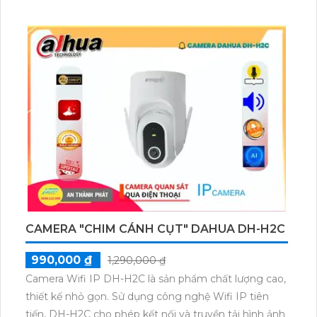
CAMERA "CHIM CÁNH CỤT" DAHUA DH-H2C
990,000 ₫
1,290,000 ₫
Camera Wifi IP DH-H2C là sản phẩm chất lượng cao,
thiết kế nhỏ gọn. Sử dụng công nghệ Wifi IP tiên
tiến, DH-H2C cho phép kết nối và truyền tải hình ảnh