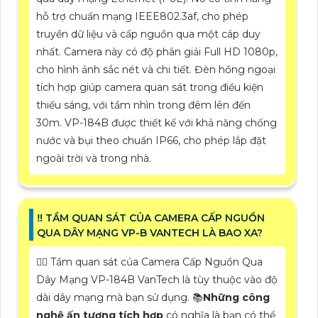
hỗ trợ chuẩn mạng IEEE802.3af, cho phép
truyền dữ liệu và cấp nguồn qua một cáp duy
nhất. Camera này có độ phân giải Full HD 1080p,
cho hình ảnh sắc nét và chi tiết. Đèn hồng ngoại
tích hợp giúp camera quan sát trong điều kiện
thiếu sáng, với tầm nhìn trong đêm lên đến
30m. VP-184B được thiết kế với khả năng chống
nước và bụi theo chuẩn IP66, cho phép lắp đặt
ngoài trời và trong nhà.
‼️ TẦM QUAN SÁT CỦA CAMERA CẤP NGUỒN
QUA DÂY MẠNG VP-B VANTECH LÀ BAO XA?
❤️‍💋‍ Tầm quan sát của Camera Cấp Nguồn Qua
Dây Mạng VP-184B VanTech là tùy thuộc vào độ
dài dây mạng mà bạn sử dụng. 📚
Những công
nghệ ấn tượng tích hợp
có nghĩa là bạn có thể