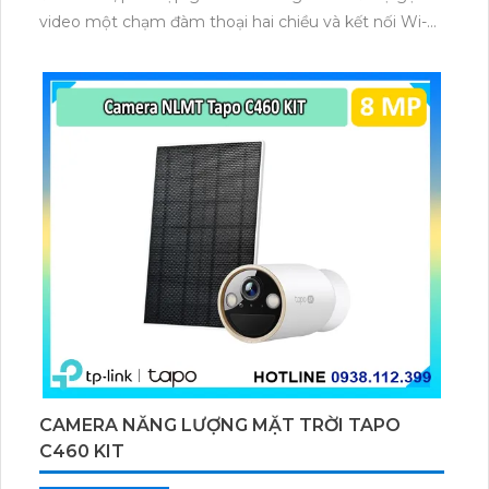
video một chạm đàm thoại hai chiều và kết nối Wi-Fi
ổn định giúp quan sát từ xa. Lưu trữ linh hoạt qua thẻ
microSD tối đa 256GB hoặc lưu đám mây dễ lắp đặt
cho gia đình và văn phòng nhỏ.
CAMERA NĂNG LƯỢNG MẶT TRỜI TAPO
C460 KIT