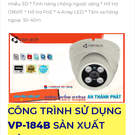
nhiễu 3D * Tính năng chống ngược sáng * Hỗ trợ
ONVIF * Hỗ trợ PoE * 4 Array LED * Tầm xa hồng
ngoại: 30-40m
CÔNG TRÌNH SỬ DỤNG
VP-184B
SẢN XUẤT