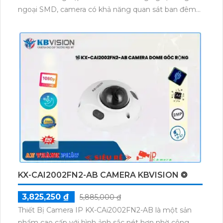
ngoại SMD, camera có khả năng quan sát ban đêm
tới 50m với hình ảnh sáng đẹp. Đây là một giải pháp
tiết kiệm và phù hợp cho cửa hàng, gia đình và căn
hộ. Thiết kế dome kim loại chuyên dụng cho quan
sát đêm, camera có thể truyền tải hình ảnh trên
nhiều công nghệ như AHD, CVI, TVI, BCS và HD.
Chức năng ổn định của hệ thống giúp đảm bảo kết
quả quan sát chất lượng và âm thanh thu được rõ
ràng.
KX-CAI2002FN2-AB CAMERA KBVISION ❂
3,825,250 ₫
5,885,000 ₫
Thiết Bị Camera IP KX-CAi2002FN2-AB là một sản
phẩm cao cấp với hình ảnh sắc nét hơn nhờ công