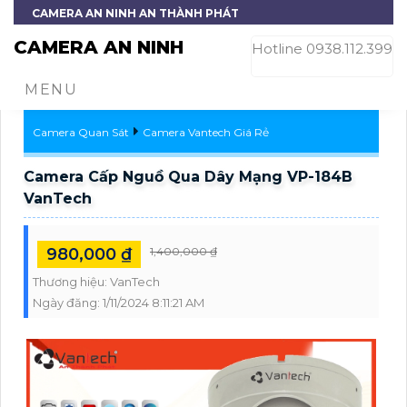
CAMERA AN NINH AN THÀNH PHÁT
CAMERA AN NINH
Hotline 0938.112.399
MENU
Camera Quan Sát
Camera Vantech Giá Rẻ
Camera Cấp Nguồ Qua Dây Mạng VP-184B
VanTech
980,000 ₫
1,400,000 ₫
Thương hiệu:
VanTech
Ngày đăng:
1/11/2024 8:11:21 AM