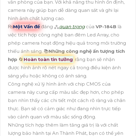
văn phòng của bạn. Với khả năng thu hình ổn định,
camera này giúp bạn dễ dàng quan sát và ghi lại
hình ảnh chất lượng cao.
₨
Một Vấn đề
đáng ⁂
quan trọng
của
VP-184B
là
việc tích hợp công nghệ ban đêm Led Array, cho
phép camera hoạt động hiệu quả trong môi trường
thiếu ánh sáng. 📚
Những công nghệ ấn tượng tích
hợp
🔄
Hoàn toàn tin tưởng
rằng bạn sẽ nhận
được hình ảnh rõ nét ngay cả trong điều kiện ánh
sáng yếu hoặc không có ánh sáng.
Công nghệ xử lý hình ảnh với chip CMOS của
camera này cung cấp màu sắc đẹp hơn, cho phép
bạn nhìn thấy các chi tiết một cách rõ ràng và chân
thực. Bạn sẽ có cảm giác như đang nhìn trực tiếp
vào cảnh quan với màu sắc sống động.
Những tích hợp thêm làm tăng giá trị là với chất
lượng bảo hành tại An Thành Phát, bạn có thể yên