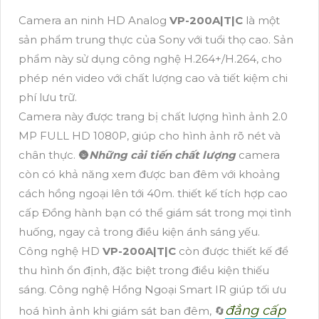
Camera an ninh HD Analog
VP-200A|T|C
là một
sản phẩm trung thực của Sony với tuổi thọ cao. Sản
phẩm này sử dụng công nghệ H.264+/H.264, cho
phép nén video với chất lượng cao và tiết kiệm chi
phí lưu trữ.
Camera này được trang bị chất lượng hình ảnh 2.0
MP FULL HD 1080P, giúp cho hình ảnh rõ nét và
chân thực. 🌚
Những cải tiến chất lượng
camera
còn có khả năng xem được ban đêm với khoảng
cách hồng ngoại lên tới 40m. thiết kế tích hợp cao
cấp Đồng hành bạn có thể giám sát trong mọi tình
huống, ngay cả trong điều kiện ánh sáng yếu.
Công nghệ HD
VP-200A|T|C
còn được thiết kế để
thu hình ổn định, đặc biệt trong điều kiện thiếu
sáng. Công nghệ Hồng Ngoại Smart IR giúp tối ưu
đẳng cấp
hoá hình ảnh khi giám sát ban đêm, 🔄