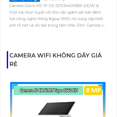
Camera Giá re HD IP DS-2DE3A400BW-DE/W là
một lựa chọn tuyệt vời cho việc giám sát ban đêm.
Với công nghệ Hồng Ngoại SMD, nó cung cấp hình
ảnh rõ nét và chi tiết trong tầm nhìn 10m. Camera có
khả năng xoay 360 độ, giúp giám sát diện rộng một
cách toàn diện. Ngoài ra, camera còn đi kèm tính
năng IP Thu Âm Hồng Ngoại SMD, tăng cường khả
năng nghe thông tin. Hơn nữa, việc truyền tải hình
CAMERA WIFI KHÔNG DÂY GIÁ
ảnh nhanh hơn dựa trên các chuẩn nén
RẺ
H.265+/H.265/H.264+/H.264, đảm bảo chất lượng hình
ảnh tốt và tiết kiệm băng thông mạng.