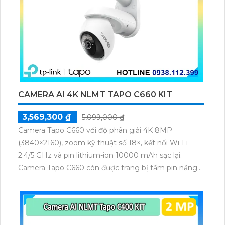
CAMERA AI 4K NLMT TAPO C660 KIT
3,569,300 ₫
5,099,000 ₫
Camera Tapo C660 với độ phân giải 4K 8MP
(3840×2160), zoom kỹ thuật số 18×, kết nối Wi-Fi
2.4/5 GHz và pin lithium-ion 10000 mAh sạc lại.
Camera Tapo C660 còn được trang bị tấm pin năng
lượng mặt trời 5.2V 2.5W, tích hợp AI phát hiện người,
thú cưng, phương tiện, lưu trữ thẻ microSD tối đa 512
GB.