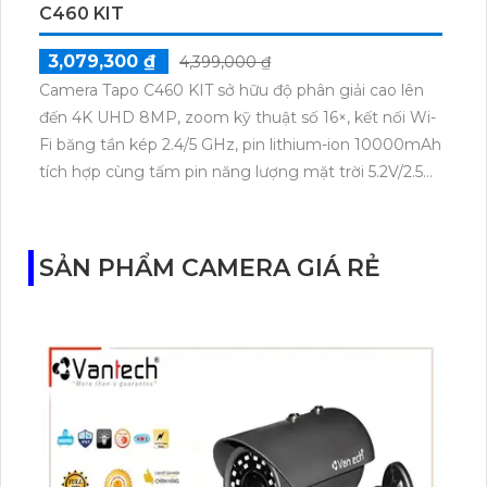
C460 KIT
3,079,300 ₫
4,399,000 ₫
Camera Tapo C460 KIT sở hữu độ phân giải cao lên
đến 4K UHD 8MP, zoom kỹ thuật số 16×, kết nối Wi-
Fi băng tần kép 2.4/5 GHz, pin lithium-ion 10000mAh
tích hợp cùng tấm pin năng lượng mặt trời 5.2V/2.5W.
Tapo C460 KIT cũng hỗ trợ quan sát ban đêm màu
với cảm biến Starlight, tầm nhìn lên đến 15 m.
SẢN PHẨM CAMERA GIÁ RẺ