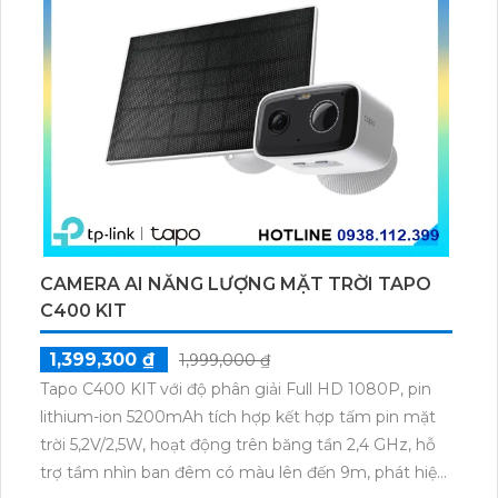
CAMERA AI NĂNG LƯỢNG MẶT TRỜI TAPO
C400 KIT
1,399,300 ₫
1,999,000 ₫
Tapo C400 KIT với độ phân giải Full HD 1080P, pin
lithium-ion 5200mAh tích hợp kết hợp tấm pin mặt
trời 5,2V/2,5W, hoạt động trên băng tần 2,4 GHz, hỗ
trợ tầm nhìn ban đêm có màu lên đến 9m, phát hiện