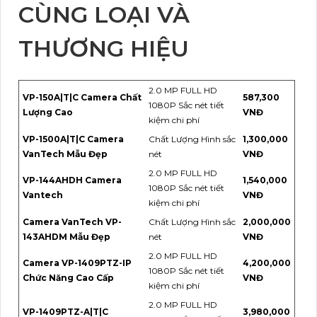
CÙNG LOẠI VÀ
THƯƠNG HIỆU
2.0 MP FULL HD
VP-150A|T|C Camera Chất
587,300
1080P Sắc nét tiết
Lượng Cao
VNĐ
kiệm chi phí
VP-1500A|T|C Camera
Chất Lượng Hình sắc
1,300,000
VanTech Mẫu Đẹp
nét
VNĐ
2.0 MP FULL HD
VP-144AHDH Camera
1,540,000
1080P Sắc nét tiết
Vantech
VNĐ
kiệm chi phí
Camera VanTech VP-
Chất Lượng Hình sắc
2,000,000
143AHDM Mẫu Đẹp
nét
VNĐ
2.0 MP FULL HD
Camera VP-1409PTZ-IP
4,200,000
1080P Sắc nét tiết
Chức Năng Cao Cấp
VNĐ
kiệm chi phí
2.0 MP FULL HD
VP-1409PTZ-A|T|C
3,980,000