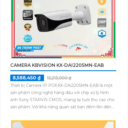
CAMERA KBVISION KX-DAI2205MN-EAB
8,588,450 ₫
13,213,000 ₫
Thiết bị Camera IP POEKX-DAi2205MN-EAB là một
sản phẩm công nghệ hàng đầu với chip xử lý hình
ảnh Sony STARVIS CMOS, mang lại tuổi thọ cao cho
sản phẩm. Với khả năng quan sát ban đêm lên đến
60m thông qua công nghệ hồng ngoại, camera này
giúp giám sát hiệu quả ngày và đêm. Đặc biệt, thiết