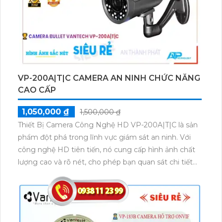
VP-200A|T|C CAMERA AN NINH CHỨC NĂNG
CAO CẤP
1,050,000 ₫
1,500,000 ₫
Thiết Bị Camera Công Nghệ HD VP-200A|T|C là sản
phẩm đột phá trong lĩnh vực giám sát an ninh. Với
công nghệ HD tiên tiến, nó cung cấp hình ảnh chất
lượng cao và rõ nét, cho phép bạn quan sát chi tiết
mọi góc độ. Thiết bị có thể theo dõi trong điều kiện
ánh sáng yếu nhờ tính năng hồng ngoại thông minh.
Đặc biệt, VP-200A|T|C còn có khả năng chống nước,
chống va đập, phù hợp với mọi môi trường. Sản