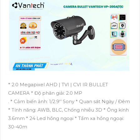
* 2.0 Megapixel AHD | TVI | CVI IR BULLET
CAMERA * Độ phân giải: 2.0 MP
. * Cảm biến ảnh: 1/2.9'' Sony * Quan sát Ngày / Đêm
* Tính năng: AWB, BLC, Chống nhiễu 3D * Ông kính
3.6mm * 24 Led hồng ngoại * Tầm xa hồng ngoại:
30-40m