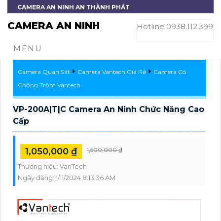
CAMERA AN NINH AN THÀNH PHÁT
CAMERA AN NINH
Hotline 0938.112.399
MENU
Camera Quan Sát
Camera Vantech Giá Rẻ
Camera Có
Chống Trộm Vantech
VP-200A|T|C Camera An Ninh Chức Năng Cao
Cấp
1,050,000 ₫
1,500,000 ₫
Thương hiệu:
VanTech
Ngày đăng:
1/11/2024 8:13:36 AM