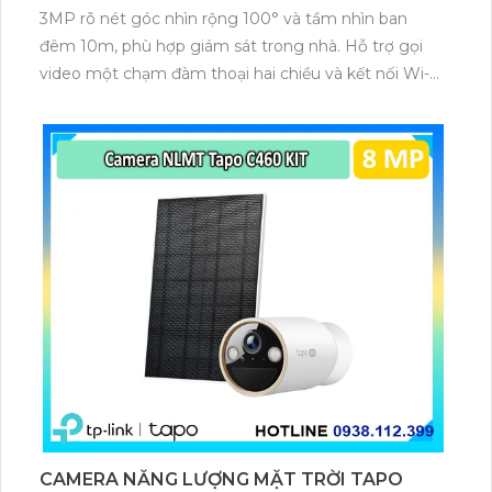
3MP rõ nét góc nhìn rộng 100° và tầm nhìn ban
đêm 10m, phù hợp giám sát trong nhà. Hỗ trợ gọi
video một chạm đàm thoại hai chiều và kết nối Wi-Fi
ổn định giúp quan sát từ xa. Lưu trữ linh hoạt qua thẻ
microSD tối đa 256GB hoặc lưu đám mây dễ lắp đặt
cho gia đình và văn phòng nhỏ.
CAMERA NĂNG LƯỢNG MẶT TRỜI TAPO