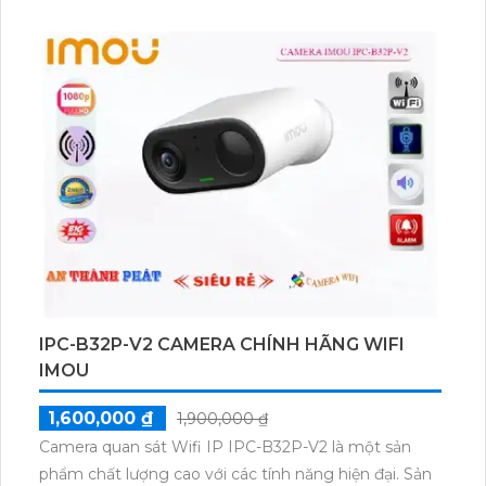
MP, thiết bị này cho phép lưu trữ dữ liệu trên 2 ổ
cứng. Ngoài ra, iDS-7208HUHI-M2/FA còn tiết kiệm
50% dung lượng với các công nghệ nén dữ liệu như
H.265+/H.265/H.264+/H.264. Thiết bị cũng hỗ trợ
công nghệ 5 in 1, cho phép kết hợp thêm 2 camera
IP.
IPC-B32P-V2 CAMERA CHÍNH HÃNG WIFI
IMOU
1,600,000 ₫
1,900,000 ₫
Camera quan sát Wifi IP IPC-B32P-V2 là một sản
phẩm chất lượng cao với các tính năng hiện đại. Sản