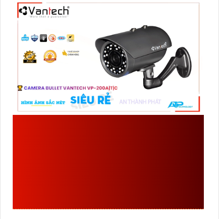
ĐẶC ĐIỂM VỀ THÔNG
SỐ CỦA
VP-200A|T|C
SẢN XUẤT BỞI
VANTECH