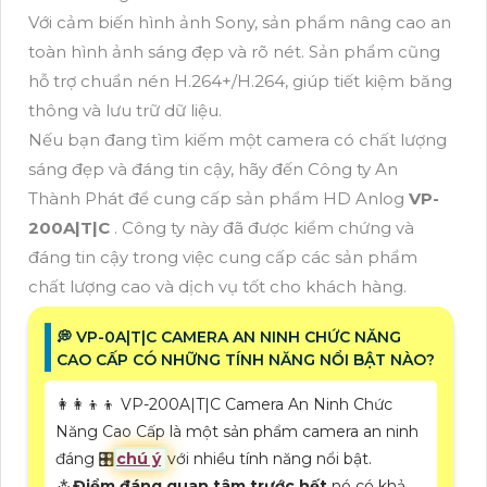
Với cảm biến hình ảnh Sony, sản phẩm nâng cao an
toàn hình ảnh sáng đẹp và rõ nét. Sản phẩm cũng
hỗ trợ chuẩn nén H.264+/H.264, giúp tiết kiệm băng
thông và lưu trữ dữ liệu.
Nếu bạn đang tìm kiếm một camera có chất lượng
sáng đẹp và đáng tin cậy, hãy đến Công ty An
Thành Phát để cung cấp sản phẩm HD Anlog
VP-
200A|T|C
. Công ty này đã được kiểm chứng và
đáng tin cậy trong việc cung cấp các sản phẩm
chất lượng cao và dịch vụ tốt cho khách hàng.
️💭 VP-0A|T|C CAMERA AN NINH CHỨC NĂNG
CAO CẤP CÓ NHỮNG TÍNH NĂNG NỔI BẬT NÀO?
👩‍👩‍👦‍👦 VP-200A|T|C Camera An Ninh Chức
Năng Cao Cấp là một sản phẩm camera an ninh
đáng 🎛
chú ý
với nhiều tính năng nổi bật.
⁂
Điểm đáng quan tâm trước hết
nó có khả