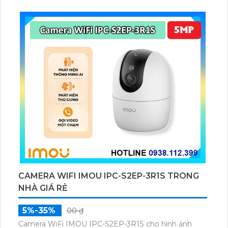
chuyển động và con người bằng AI, đồng thời lưu trữ
dữ liệu qua thẻ microSD lên đến 512GB.
CAMERA WIFI IMOU IPC-S2EP-3R1S TRONG
NHÀ GIÁ RẺ
5%-35%
00 ₫
Camera WiFi IMOU IPC-S2EP-3R1S cho hình ảnh