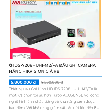
bị này tích hợp công nghệ IP POE cho xử lý hình ảnh
sáng đẹp và độ nét cao lên đến 2.0 MP. Ngoài ra, với
sự hỗ trợ các công nghệ H.265+/H.265/H.264+/H.264,
camera giúp tiết kiệm băng thông cho hệ thống.
Cuối cùng, camera còn tích hợp công nghệ nhìn
đêm chất lượng Hồng Ngoại Smart IR, mang lại hình
ảnh sắc nét và chất lượng dù trong điều kiện ánh
sáng yếu.
✪ IDS-7208HUHI-M2/FA ĐẦU GHI CAMERA
HÃNG HIKVISION GIÁ RẺ
5,800,000 ₫
8,290,000 ₫
Thiết bị Đầu Ghi Hình HD iDS-7208HUHI-M2/FA là
một lựa chọn tối ưu hơn Turbo ACUSENSE với công
nghệ hình ảnh chất lượng và khả năng xem được
ban đêm. Với khả năng giám sát sắc nét lên đến 8.0