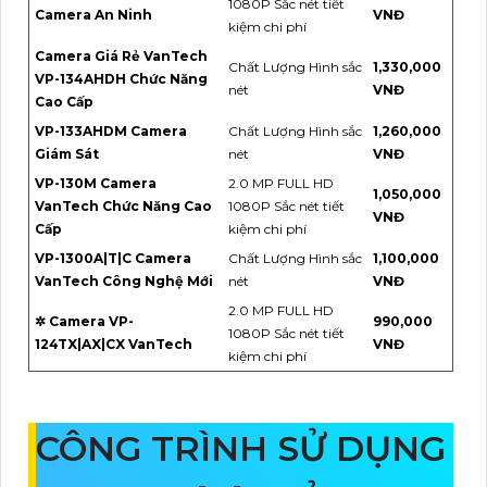
1080P Sắc nét tiết
Camera An Ninh
VNĐ
kiệm chi phí
Camera Giá Rẻ VanTech
Chất Lượng Hình sắc
1,330,000
VP-134AHDH Chức Năng
nét
VNĐ
Cao Cấp
VP-133AHDM Camera
Chất Lượng Hình sắc
1,260,000
Giám Sát
nét
VNĐ
VP-130M Camera
2.0 MP FULL HD
1,050,000
VanTech Chức Năng Cao
1080P Sắc nét tiết
VNĐ
Cấp
kiệm chi phí
VP-1300A|T|C Camera
Chất Lượng Hình sắc
1,100,000
VanTech Công Nghệ Mới
nét
VNĐ
2.0 MP FULL HD
✲ Camera VP-
990,000
1080P Sắc nét tiết
124TX|AX|CX VanTech
VNĐ
kiệm chi phí
CÔNG TRÌNH SỬ DỤNG