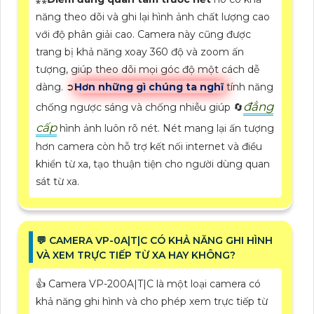
năng theo dõi và ghi lại hình ảnh chất lượng cao
với độ phân giải cao. Camera này cũng được
trang bị khả năng xoay 360 độ và zoom ấn
tượng, giúp theo dõi mọi góc độ một cách dễ
dàng. ➲
Hơn những gì chúng ta nghĩ
tính năng
đẳng
chống ngược sáng và chống nhiễu giúp 🔄
cấp
hình ảnh luôn rõ nét. Nét mang lại ấn tượng
hơn camera còn hỗ trợ kết nối internet và điều
khiển từ xa, tạo thuận tiện cho người dùng quan
sát từ xa.
️💬 CAMERA VP-0A|T|C CÓ KHẢ NĂNG GHI HÌNH
VÀ XEM TRỰC TIẾP TỪ XA HAY KHÔNG?
👍 Camera VP-200A|T|C là một loại camera có
khả năng ghi hình và cho phép xem trực tiếp từ