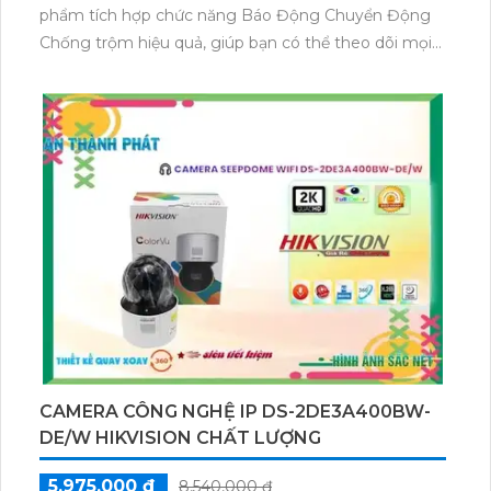
phẩm tích hợp chức năng Báo Động Chuyển Động
Chống trộm hiệu quả, giúp bạn có thể theo dõi mọi
hoạt động xảy ra trong vùng quan sát.
Với công nghệ Hồng Ngoại Smart IR siêu tiết kiệm
băng thông H.265/H.264+/H.264, camera cho phép
bạn xem hình ảnh chất lượng cao mà không tốn
nhiều băng thông internet. Đặc biệt, công nghệ
Hồng Ngoại Smart IR thông minh trung thực CMOS
giúp camera thu hình ảnh màu đẹp hơn khi ánh sáng
thiếu sáng.
CAMERA CÔNG NGHỆ IP DS-2DE3A400BW-
DE/W HIKVISION CHẤT LƯỢNG
5,975,000 ₫
8,540,000 ₫