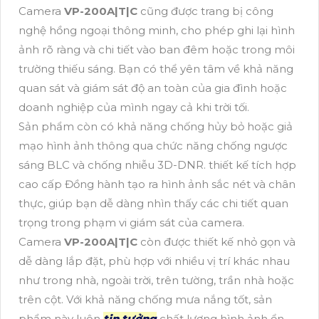
Camera
VP-200A|T|C
cũng được trang bị công
nghệ hồng ngoại thông minh, cho phép ghi lại hình
ảnh rõ ràng và chi tiết vào ban đêm hoặc trong môi
trường thiếu sáng. Bạn có thể yên tâm về khả năng
quan sát và giám sát độ an toàn của gia đình hoặc
doanh nghiệp của mình ngay cả khi trời tối.
Sản phẩm còn có khả năng chống hủy bỏ hoặc giả
mạo hình ảnh thông qua chức năng chống ngược
sáng BLC và chống nhiễu 3D-DNR. thiết kế tích hợp
cao cấp Đồng hành tạo ra hình ảnh sắc nét và chân
thực, giúp bạn dễ dàng nhìn thấy các chi tiết quan
trọng trong phạm vi giám sát của camera.
Camera
VP-200A|T|C
còn được thiết kế nhỏ gọn và
dễ dàng lắp đặt, phù hợp với nhiều vị trí khác nhau
như trong nhà, ngoài trời, trên tường, trần nhà hoặc
trên cột. Với khả năng chống mưa nắng tốt, sản
phẩm này luôn
tin tưởng
chất lượng hình ảnh ổn