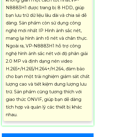
không gian một cách tốt nhất.VP-
N8883H1 được trang bị 8 HDD, giúp
bạn lưu trữ dữ liệu lâu dài và chia sẻ dễ
dàng. Sản phẩm còn sử dụng công
nghệ mới nhất IP Hình ảnh sắc nét,
mang lại hình ảnh rõ nét và chân thực.
Ngoài ra, VP-N8883H1 hỗ trợ công
nghệ hình ảnh sắc nét với độ phân giải
2.0 MP và định dạng nén video
H.265+/H.265/H.264+/H.264, đảm bảo
cho bạn một trải nghiệm giám sát chất
lượng cao và tiết kiệm dung lượng lưu
trữ. Sản phẩm cũng tương thích với
giao thức ONVIF, giúp bạn dễ dàng
tích hợp và quản lý các thiết bị khác
nhau.