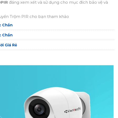
0PIR
đáng xem xét và sử dụng cho mục đích bảo vệ và
uyển Trộm PIR cho bạn tham khảo
c Chắn
c Chắn
i Giá Rẻ