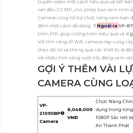
truyền video một cách hiệu quả và tiết ki
nét đến 2.0 MP, cho phép bạn xem hình ảnh
Camera cũng hỗ trợ chức năng xem ban đ
đêm một cách dễ dàng. ️🏅
Ngoài ra
VP-B
trộm PIR, giúp chống trộm hiệu quả và ☣️
t
Với tính năng IP Wifi, camera này cung cấp
theo dõi từ xa thông qua các thiết bị di độ
với nhiều tính năng vượt trội, đáng xem x
GỢI Ý THÊM VÀI L
CAMERA CÙNG LOẠ
Chức Năng Chín
VP-
6,048,000
dụng trong từn
21090BP❂
VNĐ
1080P Sắc nét t
Camera
An Thành Phát