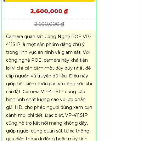
2,600,000 ₫
2,600,000 ₫
Camera quan sát Công Nghệ POE VP-
411SIP là một sản phẩm đáng chú ý
trong lĩnh vực an ninh và giám sát. Với
công nghệ POE, camera này khá tiện
lợi vì chỉ cần cắm một dây duy nhất để
cấp nguồn và truyền dữ liệu. Điều này
giúp tiết kiệm thời gian và công sức khi
cài đặt. Camera VP-411SIP cung cấp
hình ảnh chất lượng cao với độ phân
giải HD, cho phép người dùng xem cận
cảnh mọi chi tiết. Đặc biệt, VP-411SIP
cũng hỗ trợ kết nối mạng không dây,
giúp người dùng quan sát từ xa thông
qua điện thoại di động hoặc máy tính.