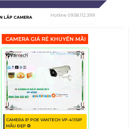
Hotline 0938.112.399
N LẮP CAMERA
CAMERA GIÁ RẺ KHUYẾN MÃI
CAMERA IP POE VANTECH VP-411SIP
MẪU ĐẸP ✪