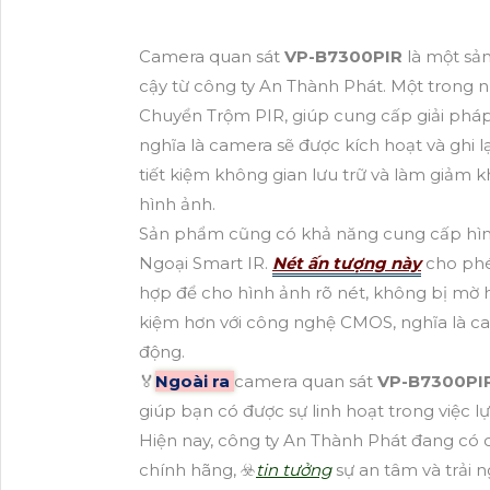
Camera quan sát
VP-B7300PIR
là một sả
cậy từ công ty An Thành Phát. Một trong 
Chuyển Trộm PIR, giúp cung cấp giải pháp 
nghĩa là camera sẽ được kích hoạt và ghi l
tiết kiệm không gian lưu trữ và làm giảm k
hình ảnh.
Sản phẩm cũng có khả năng cung cấp hì
Ngoại Smart IR.
Nét ấn tượng này
cho phé
hợp để cho hình ảnh rõ nét, không bị mờ 
kiệm hơn với công nghệ CMOS, nghĩa là cam
động.
️🏅
Ngoài ra
camera quan sát
VP-B7300PI
giúp bạn có được sự linh hoạt trong việc 
Hiện nay, công ty An Thành Phát đang có 
chính hãng, ☣️
tin tưởng
sự an tâm và trải 