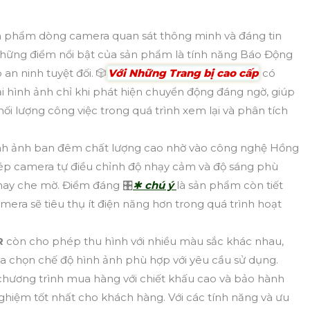
n phẩm dòng camera quan sát thông minh và đáng tin
những điểm nổi bật của sản phẩm là tính năng Báo Động
an ninh tuyệt đối. 🎲
Với Những Trang bị cao cấp
có
ại hình ảnh chỉ khi phát hiện chuyển động đáng ngờ, giúp
hối lượng công việc trong quá trình xem lại và phân tích
nh ảnh ban đêm chất lượng cao nhờ vào công nghệ Hồng
p camera tự điều chỉnh độ nhạy cảm và độ sáng phù
hay che mờ. Điểm đáng 🎛
✱
chú ý
là sản phẩm còn tiết
era sẽ tiêu thụ ít điện năng hơn trong quá trình hoạt
R
còn cho phép thu hình với nhiều màu sắc khác nhau,
lựa chọn chế độ hình ảnh phù hợp với yêu cầu sử dụng.
chương trình mua hàng với chiết khấu cao và bảo hành
nghiệm tốt nhất cho khách hàng. Với các tính năng và ưu