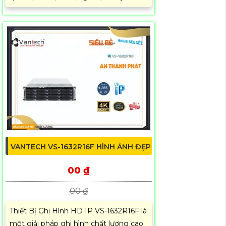
VANTECH VS-1632R16F HÌNH ẢNH ĐẸP
00 ₫
00 ₫
Thiết Bị Ghi Hình HD IP VS-1632R16F là
một giải pháp ghi hình chất lượng cao