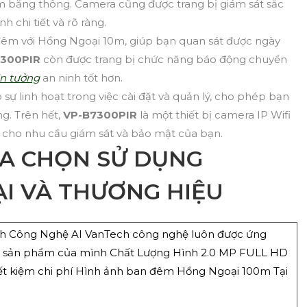
ệm băng thông. Camera cũng được trang bị giám sát sắc
 chi tiết và rõ ràng.
êm với Hồng Ngoại 10m, giúp bạn quan sát được ngày
7300PIR
còn được trang bị chức năng báo động chuyển
in tưởng
an ninh tốt hơn.
 sự linh hoạt trong việc cài đặt và quản lý, cho phép bạn
ng. Trên hết,
VP-B7300PIR
là một thiết bị camera IP Wifi
ét cho nhu cầu giám sát và bảo mật của bạn.
ỰA CHỌN SỬ DỤNG
I VÀ THƯƠNG HIỆU
h Công Nghệ AI VanTech công nghệ luôn được ứng
g sản phẩm của mình Chất Lượng Hình 2.0 MP FULL HD
iết kiệm chi phí Hình ảnh ban đêm Hồng Ngoại 100m Tại