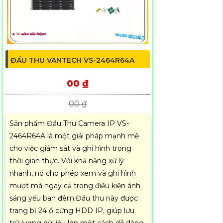
ĐẦU THU VANTECH VS-2464R64A
00 ₫
00 ₫
Sản phẩm Đầu Thu Camera IP VS-
2464R64A là một giải pháp mạnh mẽ
cho việc giám sát và ghi hình trong
thời gian thực. Với khả năng xử lý
nhanh, nó cho phép xem và ghi hình
mượt mà ngay cả trong điều kiện ánh
sáng yếu ban đêm.Đầu thu này được
trang bị 24 ổ cứng HDD IP, giúp lưu
trữ lượng dữ liệu lớn một cách dễ dàng.