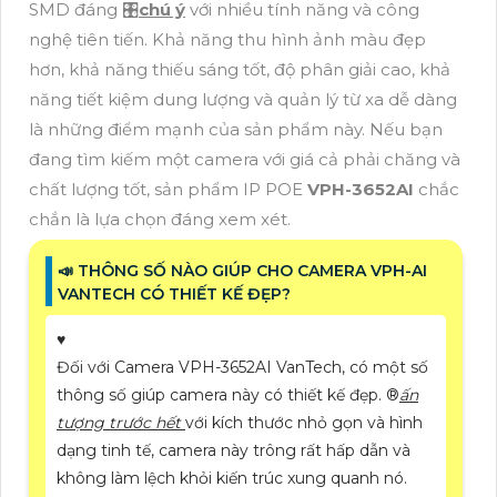
SMD đáng 🎛
chú ý
với nhiều tính năng và công
nghệ tiên tiến. Khả năng thu hình ảnh màu đẹp
hơn, khả năng thiếu sáng tốt, độ phân giải cao, khả
năng tiết kiệm dung lượng và quản lý từ xa dễ dàng
là những điểm mạnh của sản phẩm này. Nếu bạn
đang tìm kiếm một camera với giá cả phải chăng và
chất lượng tốt, sản phẩm IP POE
VPH-3652AI
chắc
chắn là lựa chọn đáng xem xét.
📣 THÔNG SỐ NÀO GIÚP CHO CAMERA VPH-AI
VANTECH CÓ THIẾT KẾ ĐẸP?
♥️
Đối với Camera VPH-3652AI VanTech, có một số
thông số giúp camera này có thiết kế đẹp. ®️
ấn
tượng trước hết
với kích thước nhỏ gọn và hình
dạng tinh tế, camera này trông rất hấp dẫn và
không làm lệch khỏi kiến trúc xung quanh nó.