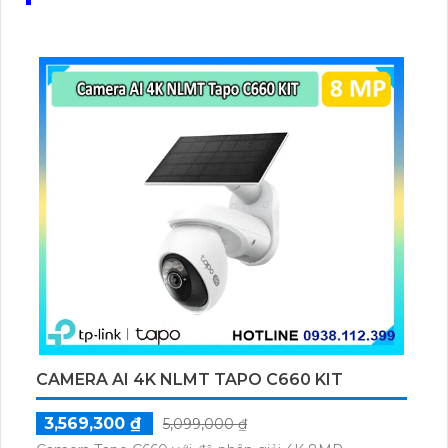
yếu kém. Với thiết kế sang trọng và hiện đại, sản
phẩm này dễ dàng tương thích với nhiều không gian,
từ gia đình, văn phòng cho đến các doanh nghiệp.
Với Modum RG-AP840-I, việc truy cập internet trở
nên dễ dàng và tiện lợi hơn bao giờ hết.
CAMERA AI 4K NLMT TAPO C660 KIT
3,569,300 ₫
5,099,000 ₫