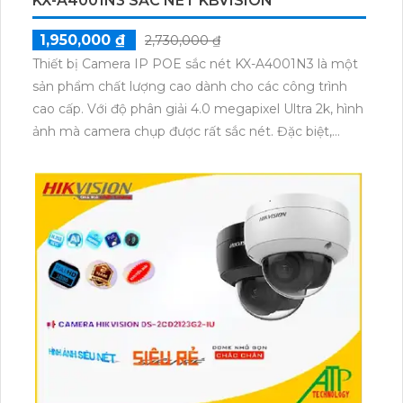
KX-A4001N3 SẮC NÉT KBVISION
1,950,000 ₫
2,730,000 ₫
Thiết bị Camera IP POE sắc nét KX-A4001N3 là một
sản phẩm chất lượng cao dành cho các công trình
cao cấp. Với độ phân giải 4.0 megapixel Ultra 2k, hình
ảnh mà camera chụp được rất sắc nét. Đặc biệt,
camera được trang bị công nghệ Hồng Ngoại Smart
IR, cho phép quan sát ban đêm với khoảng cách lên
đến 30m và hình ảnh vẫn rõ nét. Loại camera này có
thiết kế dạng bullet, phù hợp để sử dụng ngoài trời
và thân kim loại, đảm bảo độ bền và bảo vệ tốt hơn.
Với khả năng tích hợp hệ thống dễ dàng, người dùng
có thể kết nối và điều khiển camera từ xa một cách
thuận tiện. Hơn nữa, camera cũng tích hợp khả năng
thu hình chất lượng, giúp quản lý và ghi lại các sự
kiện quan trọng một cách hiệu quả.