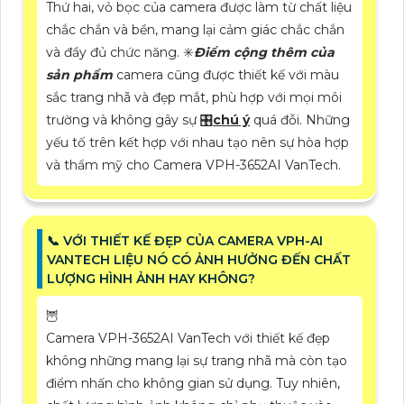
Thứ hai, vỏ bọc của camera được làm từ chất liệu
chắc chắn và bền, mang lại cảm giác chắc chắn
và đầy đủ chức năng. ✳️
Điểm cộng thêm của
sản phẩm
camera cũng được thiết kế với màu
sắc trang nhã và đẹp mắt, phù hợp với mọi môi
trường và không gây sự 🎛
chú ý
quá đỗi. Những
yếu tố trên kết hợp với nhau tạo nên sự hòa hợp
và thẩm mỹ cho Camera VPH-3652AI VanTech.
📞 VỚI THIẾT KẾ ĐẸP CỦA CAMERA VPH-AI
VANTECH LIỆU NÓ CÓ ẢNH HƯỞNG ĐẾN CHẤT
LƯỢNG HÌNH ẢNH HAY KHÔNG?
🦉
Camera VPH-3652AI VanTech với thiết kế đẹp
không những mang lại sự trang nhã mà còn tạo
điểm nhấn cho không gian sử dụng. Tuy nhiên,