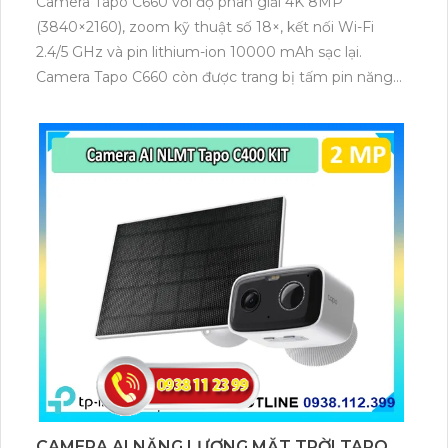
Camera Tapo C660 với độ phân giải 4K 8MP
(3840×2160), zoom kỹ thuật số 18×, kết nối Wi-Fi
2.4/5 GHz và pin lithium-ion 10000 mAh sạc lại.
Camera Tapo C660 còn được trang bị tấm pin năng
lượng mặt trời 5.2V 2.5W, tích hợp AI phát hiện người,
thú cưng, phương tiện, lưu trữ thẻ microSD tối đa 512
GB.
CAMERA AI NĂNG LƯỢNG MẶT TRỜI TAPO