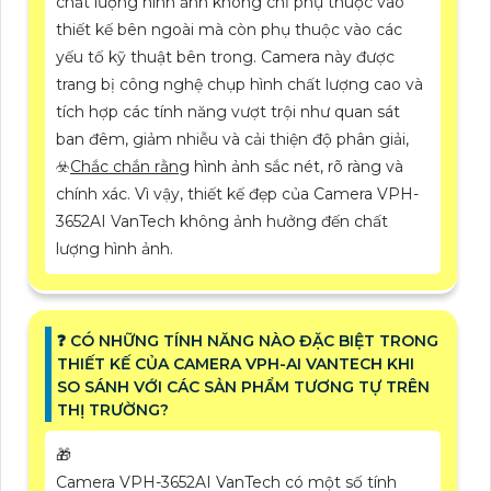
chất lượng hình ảnh không chỉ phụ thuộc vào
thiết kế bên ngoài mà còn phụ thuộc vào các
yếu tố kỹ thuật bên trong. Camera này được
trang bị công nghệ chụp hình chất lượng cao và
tích hợp các tính năng vượt trội như quan sát
ban đêm, giảm nhiễu và cải thiện độ phân giải,
☣️
Chắc chắn rằng
hình ảnh sắc nét, rõ ràng và
chính xác. Vì vậy, thiết kế đẹp của Camera VPH-
3652AI VanTech không ảnh hưởng đến chất
lượng hình ảnh.
️❓ CÓ NHỮNG TÍNH NĂNG NÀO ĐẶC BIỆT TRONG
THIẾT KẾ CỦA CAMERA VPH-AI VANTECH KHI
SO SÁNH VỚI CÁC SẢN PHẨM TƯƠNG TỰ TRÊN
THỊ TRƯỜNG?
🎁
Camera VPH-3652AI VanTech có một số tính