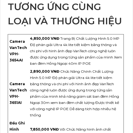
TƯƠNG ỨNG CÙNG
LOẠI VÀ THƯƠNG HIỆU
4,850,000 VNĐ
Trang Bị Chất Lượng Hình 5.0 MP
Camera
Độ phân giải Ultra 4k lite tiết kiệm băng thông và
VanTech
chi phí với hình ảnh đẹp VanTech công nghệ luôn
VPH-
được ứng dụng trong từng sản phẩm của mình Xem
3654AI
ban đêm Hồng Ngoại 40m IP POE
2,890,000 VNĐ
Chức Năng Chính Chất Lượng
Hình 5.0 MP Độ phân giải Ultra 4k lite tiết kiệm
Camera
băng thông và chi phí với hình ảnh đẹp VanTech
VanTech
công nghệ luôn được ứng dụng trong từng sản
VPH-
phẩm của mình khả năng giám sát ban đêm Hồng
3651AI
Ngoại 30m xem ban đêm chất lượng Được thiết kế
với công nghệ IP POE Dễ dàng tích hợp nhiều hệ
thống
Đầu Ghi
Hình
7,850,000 VNĐ
Với Chức Năng hình ảnh chất