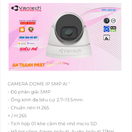
CAMERA DOME IP 5MP AI '
- Độ phân giải: 5MP
- Ống kính đa tiêu cự: 2.7~13.5mm
- Chuẩn nén H.265
+ / H.265
- Tích hợp 01 khe cắm thẻ nhớ micro SD
- Hỗ trợ cổng: Alarm (in/out), Audio (in/out) TÍNH