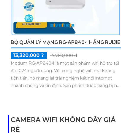
cho ngôi nhà hoặc cơ sở kinh doanh của bạn.
BỘ QUẢN LÝ MẠNG RG-AP840-I HÃNG RUIJIE
13,320,000 ?
17,760,000 d
Modum RG-AP840-I là một sản phẩm wifi hỗ trợ tối
đa 1024 người dùng. Với công nghệ wifi marketing
tiên tiến, nó mang lại trải nghiệm kết nối internet
nhanh chóng và ổn định. Sản phẩm được trang bị hai
băng tần, giúp phân bổ băng thông hiệu quả và tăng
cường chất lượng kết nối. Đặc biệt, Modum RG-
AP840-I có thể hoạt động với công nghệ 2 băng tần,
phù hợp với môi trường mạng đa dạng. Khả năng
CAMERA WIFI KHÔNG DÂY GIÁ
này cho phép nhiều người dùng truy cập internet
RẺ
cùng lúc mà không gặp tình trạng đứt quãng hay