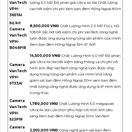
VanTech
lượng 5.0 MP Độ phân giải Ultra 4k lite Chất lượng
VPH-
cao tiết kiệm chi phí Xem ban đêm Hồng Ngoại 80m
3657AI
bộ kit
8,500,000 VNĐ
Chất Lượng Hình 2.0 MP FULL HD
Camera
1080P Sắc nét tiết kiệm chi phí VanTech công nghệ
VanTech
luôn được ứng dụng trong từng sản phẩm của mình
VPH-
Xem ban đêm Hồng Ngoại 15m IP Wifi
B046PIR
14,500,000 VNĐ
Chất Lượng Hình 5.0 MP Độ phân
giải Ultra 4k lite tiết kiệm băng thông và chi phí với
Camera
hình ảnh đẹp VanTech công nghệ luôn được ứng
VanTech
dụng trong từng sản phẩm của mình khả năng
VPH-
giám sát ban đêm Hồng Ngoại 30m xem ban đêm
5733AI
chất lượng công nghệ được ứng dụng là IP Hình ảnh
trung thực
Camera
1,780,000 VNĐ
Chất Lượng Hình 5.0 megapixel
VanTech
Ultra 4k lite Lựa chọn phù hợp với hình ảnh siêu
VPH-
sáng Xem ban đêm Hồng Ngoại 30m VanTech
522PIR
Camera
2,550,000 VNĐ
Công nghệ giám sát ban đêm