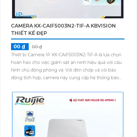
CAMERA KX-CAIF5003N2-TIF-A KBVISION
THIẾT KẾ ĐẸP
00 ₫
00 ₫
Thiết bị Camera IP KX-CAiF5003N2-TiF-A là lựa chọn
hoàn hảo cho việc giám sát an ninh hiệu quả với cấu
hình chủ động phòng vệ. Với đèn chớp và còi báo
động tích hợp, camera này cung cấp hệ thống báo
động thông minh. Công nghệ ánh sáng kép giám
sát ban đêm cho hình ảnh rõ nét, kết hợp với đèn trợ
sáng tạo ra hình ảnh sắc nét và chi tiết. Độ phân giải
5.0 megapixel giúp cung cấp hình ảnh chất lượng
cao, đồng thời cung cấp khả năng giao tiếp 2 chiều
dễ dàng. Với khả năng phát hiện Tripwire và chống
xâm nhập, camera này mang lại sự an toàn tuyệt đối