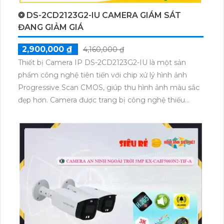
❂ DS-2CD2123G2-IU CAMERA GIÁM SÁT
ĐANG GIẢM GIÁ
2,900,000 ₫
4,160,000 ₫
Thiết bị Camera IP DS-2CD2123G2-IU là một sản
phẩm công nghệ tiên tiến với chip xử lý hình ảnh
Progressive Scan CMOS, giúp thu hình ảnh màu sắc
đẹp hơn. Camera được trang bị công nghệ thiếu
sáng Hồng Ngoại với khả năng quan sát trong vòng
bán kính 30m. Với thiết kế IP, camera có chất lượng
tốt và đảm bảo hình ảnh chất lượng 2.0 MP. Đặc
biệt, việc tải hình ảnh nhanh hơn nhờ công nghệ nén
H.265+/H.265/H.264+/H.264. Camera còn tích hợp
công nghệ nhìn đêm chất lượng Hồng Ngoại EXIR,
đảm bảo tuổi thọ hồng ngoại cao.