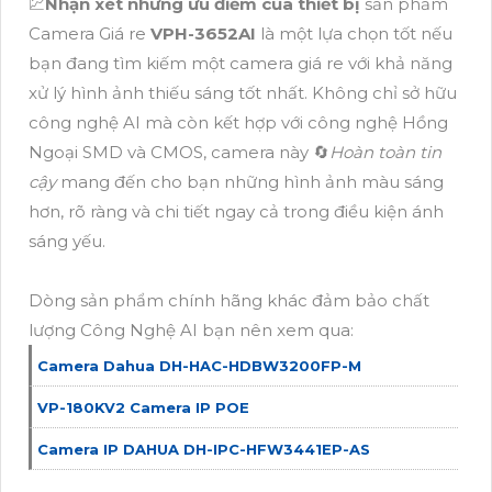
💹
Nhận xét những ưu điểm của thiết bị
sản phẩm
Camera Giá re
VPH-3652AI
là một lựa chọn tốt nếu
bạn đang tìm kiếm một camera giá re với khả năng
xử lý hình ảnh thiếu sáng tốt nhất. Không chỉ sở hữu
công nghệ AI mà còn kết hợp với công nghệ Hồng
Ngoại SMD và CMOS, camera này 🔄
Hoàn toàn tin
cậy
mang đến cho bạn những hình ảnh màu sáng
hơn, rõ ràng và chi tiết ngay cả trong điều kiện ánh
sáng yếu.
Dòng sản phẩm chính hãng khác đảm bảo chất
lượng Công Nghệ AI bạn nên xem qua:
Camera Dahua DH-HAC-HDBW3200FP-M
VP-180KV2 Camera IP POE
Camera IP DAHUA DH-IPC-HFW3441EP-AS