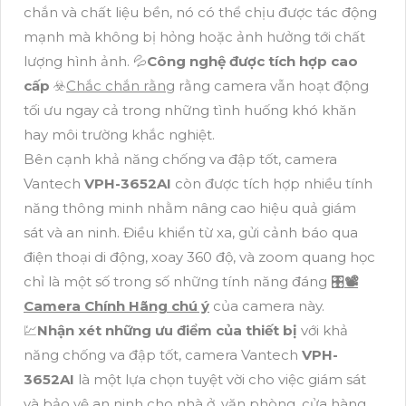
chắn và chất liệu bền, nó có thể chịu được tác động
mạnh mà không bị hỏng hoặc ảnh hưởng tới chất
lượng hình ảnh. 💦
Công nghệ được tích hợp cao
cấp
☣️
Chắc chắn rằng
rằng camera vẫn hoạt động
tối ưu ngay cả trong những tình huống khó khăn
hay môi trường khắc nghiệt.
Bên cạnh khả năng chống va đập tốt, camera
Vantech
VPH-3652AI
còn được tích hợp nhiều tính
năng thông minh nhằm nâng cao hiệu quả giám
sát và an ninh. Điều khiển từ xa, gửi cảnh báo qua
điện thoại di động, xoay 360 độ, và zoom quang học
chỉ là một số trong số những tính năng đáng 🎛
📽
Camera Chính Hãng chú ý
của camera này.
💹
Nhận xét những ưu điểm của thiết bị
với khả
năng chống va đập tốt, camera Vantech
VPH-
3652AI
là một lựa chọn tuyệt vời cho việc giám sát
và bảo vệ an ninh cho nhà ở, văn phòng, cửa hàng