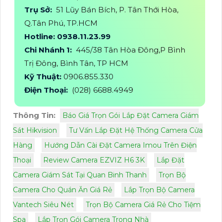
Trụ Sở:
51 Lũy Bán Bích, P. Tân Thới Hòa,
Q.Tân Phú, TP.HCM
Hotline: 0938.11.23.99
Chi Nhánh 1:
445/38 Tân Hòa Đông,P Bình
Trị Đông, Bình Tân, TP HCM
Kỹ Thuật:
0906.855.330
Điện Thoại:
(028) 6688.4949
Thông Tin:
Báo Giá Trọn Gói Lắp Đặt Camera Giám
Sát Hikvision
Tư Vấn Lắp Đặt Hệ Thống Camera Cửa
Hàng
Hướng Dẫn Cài Đặt Camera Imou Trên Điện
Thoại
Review Camera EZVIZ H6 3K
Lắp Đặt
Camera Giám Sát Tại Quan Binh Thanh
Trọn Bộ
Camera Cho Quán Ăn Giá Rẻ
Lắp Trọn Bộ Camera
Vantech Siêu Nét
Trọn Bộ Camera Giá Rẻ Cho Tiệm
Spa
Lắp Trọn Gói Camera Trong Nhà