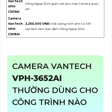
VanTech
Hồng Ngoại 30m giám sát phù hơp Camera quan
VPH-
sát
C509AI
Camera
VanTech
2,250,000 VNĐ
chất lượng hình ảnh 5.0 MP
VPH-
VanTech Xem ban đêm Hồng Ngoại 30m
C508AI
CAMERA VANTECH
VPH-3652AI
THƯỜNG DÙNG CHO
CÔNG TRÌNH NÀO