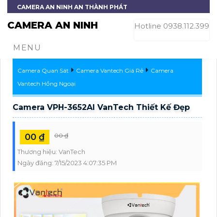
CAMERA AN NINH AN THÀNH PHÁT
CAMERA AN NINH
Hotline 0938.112.399
MENU
Camera Quan Sát
Camera Vantech Giá Rẻ
Camera
Vantech Hồng Ngoại
Camera VPH-3652AI VanTech Thiết Kế Đẹp
00 ₫
00 ₫
Thương hiệu:
VanTech
Ngày đăng:
7/15/2023 4:07:35 PM