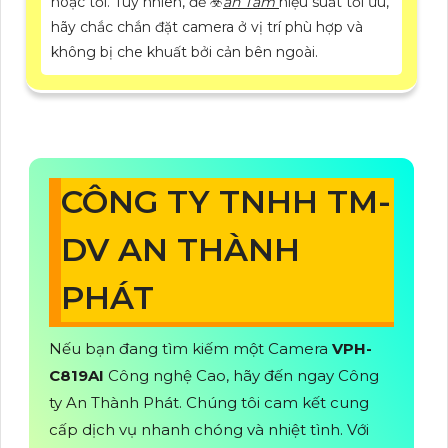
hoặc tối. Tuy nhiên, để ☣️
an Tâm
hiệu suất tối ưu,
hãy chắc chắn đặt camera ở vị trí phù hợp và
không bị che khuất bởi cản bên ngoài.
CÔNG TY TNHH TM-
DV AN THÀNH
PHÁT
Nếu bạn đang tìm kiếm một Camera
VPH-
C819AI
Công nghệ Cao, hãy đến ngay Công
ty An Thành Phát. Chúng tôi cam kết cung
cấp dịch vụ nhanh chóng và nhiệt tình. Với