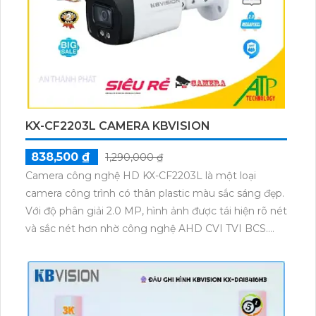
KX-CF2203L CAMERA KBVISION
838,500 ₫
1,290,000 ₫
Camera công nghệ HD KX-CF2203L là một loại
camera công trình có thân plastic màu sắc sáng đẹp.
Với độ phân giải 2.0 MP, hình ảnh được tái hiện rõ nét
và sắc nét hơn nhờ công nghệ AHD CVI TVI BCS.
Sản phẩm này phù hợp cho công trình dân dụng, với
khả năng tích hợp chức năng cao cấp như chống
nước, chống bụi. Nó cũng có thể được sử dụng cho
kho hàng công trình. Đặc biệt, camera này cung cấp