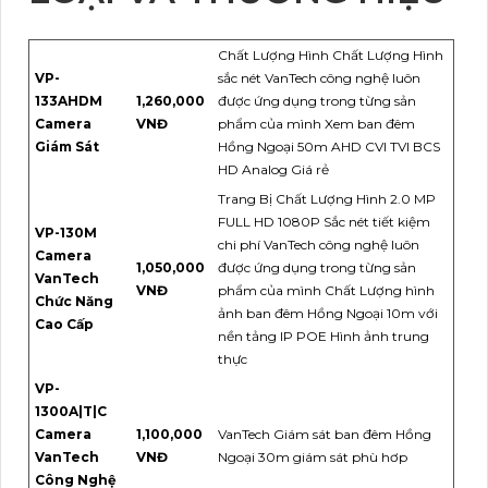
Chất Lượng Hình Chất Lượng Hình
VP-
sắc nét VanTech công nghệ luôn
133AHDM
1,260,000
được ứng dụng trong từng sản
Camera
VNĐ
phẩm của mình Xem ban đêm
Giám Sát
Hồng Ngoại 50m AHD CVI TVI BCS
HD Analog Giá rẻ
Trang Bị Chất Lượng Hình 2.0 MP
FULL HD 1080P Sắc nét tiết kiệm
VP-130M
chi phí VanTech công nghệ luôn
Camera
1,050,000
được ứng dụng trong từng sản
VanTech
VNĐ
phẩm của mình Chất Lượng hình
Chức Năng
ảnh ban đêm Hồng Ngoại 10m với
Cao Cấp
nền tảng IP POE Hình ảnh trung
thực
VP-
1300A|T|C
Camera
1,100,000
VanTech Giám sát ban đêm Hồng
VanTech
VNĐ
Ngoại 30m giám sát phù hơp
Công Nghệ