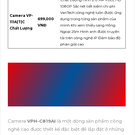
1080P Sắc nét tiết kiệm chi phí
VanTech công nghệ luôn được ứng
Camera VP-
699,000
dụng trong từng sản phẩm của
111A|T|C
VNĐ
mình Khi xem thiếu sáng Hồng
Chất Lượng
Ngoại 25m Hình anh được truyền
tải trên công nghệ IP Đảm bảo độ
phân giải cao
CÔNG TRÌNH SỬ DỤNG
VPH-C819AI
SẢN XUẤT
BỞI VANTECH
Camera
VPH-C819AI
là một dòng sản phẩm công
nghệ cao được thiết kế đặc biệt để lắp đặt ở những