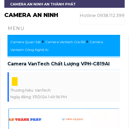
CAMERA AN NINH AN THÀNH PHÁT
CAMERA AN NINH
Hotline 0938.112.399
MENU
Camera Quan Sát
Camera Vantech Giá Rẻ
Camera
Vantech Công Nghệ Ai
Camera VanTech Chất Lượng VPH-C819AI
Thương hiệu:
VanTech
Ngày đăng:
1/11/2024 1:49:56 PM