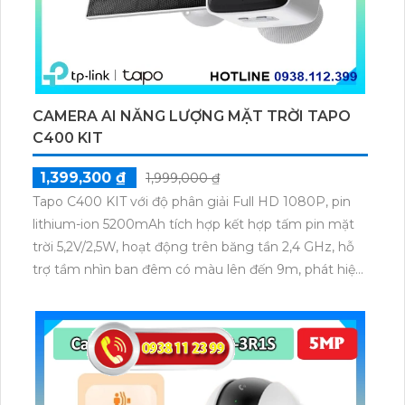
CAMERA AI NĂNG LƯỢNG MẶT TRỜI TAPO
C400 KIT
1,399,300 ₫
1,999,000 ₫
Tapo C400 KIT với độ phân giải Full HD 1080P, pin
lithium-ion 5200mAh tích hợp kết hợp tấm pin mặt
trời 5,2V/2,5W, hoạt động trên băng tần 2,4 GHz, hỗ
trợ tầm nhìn ban đêm có màu lên đến 9m, phát hiện
chuyển động và con người bằng AI, đồng thời lưu trữ
dữ liệu qua thẻ microSD lên đến 512GB.