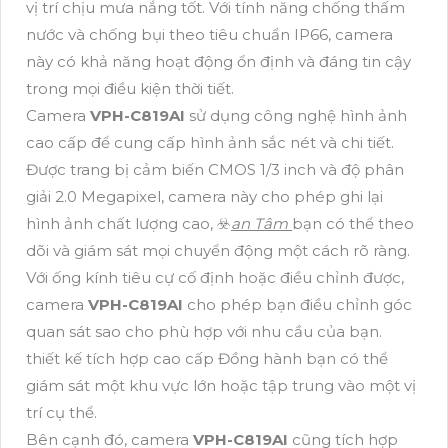
vị trí chịu mưa nắng tốt. Với tính năng chống thấm
nước và chống bụi theo tiêu chuẩn IP66, camera
này có khả năng hoạt động ổn định và đáng tin cậy
trong mọi điều kiện thời tiết.
Camera
VPH-C819AI
sử dụng công nghệ hình ảnh
cao cấp để cung cấp hình ảnh sắc nét và chi tiết.
Được trang bị cảm biến CMOS 1/3 inch và độ phân
giải 2.0 Megapixel, camera này cho phép ghi lại
hình ảnh chất lượng cao, ☣️
an Tâm
bạn có thể theo
dõi và giám sát mọi chuyển động một cách rõ ràng.
Với ống kính tiêu cự cố định hoặc điều chỉnh được,
camera
VPH-C819AI
cho phép bạn điều chỉnh góc
quan sát sao cho phù hợp với nhu cầu của bạn.
thiết kế tích hợp cao cấp Đồng hành bạn có thể
giám sát một khu vực lớn hoặc tập trung vào một vị
trí cụ thể.
Bên cạnh đó, camera
VPH-C819AI
cũng tích hợp