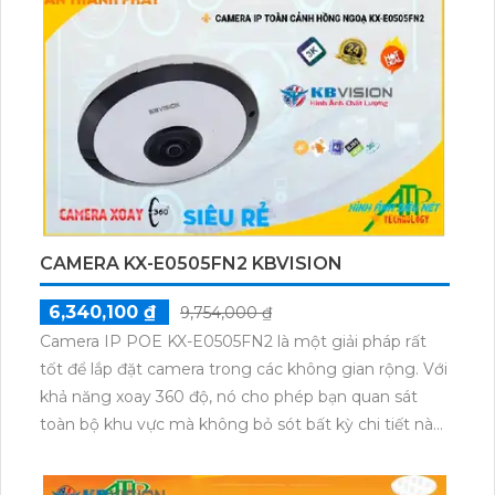
trợ mã hóa video H.265+/H.265/H.264+/H.264.
CAMERA KX-E0505FN2 KBVISION
6,340,100 ₫
9,754,000 ₫
Camera IP POE KX-E0505FN2 là một giải pháp rất
tốt để lắp đặt camera trong các không gian rộng. Với
khả năng xoay 360 độ, nó cho phép bạn quan sát
toàn bộ khu vực mà không bỏ sót bất kỳ chi tiết nào.
Máy ảnh 5.0 MP cho màu sắc trung thực và hình ảnh
sắc nét.Với công nghệ hình ảnh IP POE, việc kết nối