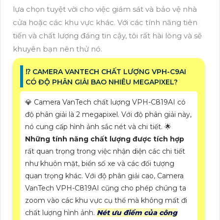
lựa chọn tuyệt vời cho việc giám sát và bảo vệ nhà
cửa hoặc các khu vực khác. Với các tính năng tiên
tiến và chất lượng đáng tin cậy, tôi rất hài lòng và sẽ
khuyên bạn nên thử nó.
⁉️ CAMERA VANTECH CHẤT LƯỢNG VPH-C9AI
CÓ ĐỘ PHÂN GIẢI BAO NHIÊU MEGAPIXEL?
💎 Camera VanTech chất lượng VPH-C819AI có
độ phân giải là 2 megapixel. Với độ phân giải này,
nó cung cấp hình ảnh sắc nét và chi tiết. 🌟
Những tính năng chất lượng được tích hợp
rất quan trọng trong việc nhận diện các chi tiết
như khuôn mặt, biển số xe và các đối tượng
quan trọng khác. Với độ phân giải cao, Camera
VanTech VPH-C819AI cũng cho phép chúng ta
zoom vào các khu vực cụ thể mà không mất đi
chất lượng hình ảnh.
Nét ưu điểm của công