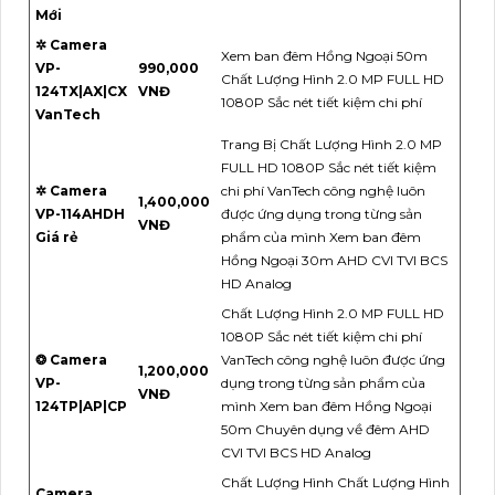
Mới
✲ Camera
Xem ban đêm Hồng Ngoại 50m
VP-
990,000
Chất Lượng Hình 2.0 MP FULL HD
124TX|AX|CX
VNĐ
1080P Sắc nét tiết kiệm chi phí
VanTech
Trang Bị Chất Lượng Hình 2.0 MP
FULL HD 1080P Sắc nét tiết kiệm
✲ Camera
chi phí VanTech công nghệ luôn
1,400,000
VP-114AHDH
được ứng dụng trong từng sản
VNĐ
Giá rẻ
phẩm của mình Xem ban đêm
Hồng Ngoại 30m AHD CVI TVI BCS
HD Analog
Chất Lượng Hình 2.0 MP FULL HD
1080P Sắc nét tiết kiệm chi phí
❂ Camera
VanTech công nghệ luôn được ứng
1,200,000
VP-
dụng trong từng sản phẩm của
VNĐ
124TP|AP|CP
mình Xem ban đêm Hồng Ngoại
50m Chuyên dụng về đêm AHD
CVI TVI BCS HD Analog
Chất Lượng Hình Chất Lượng Hình
Camera