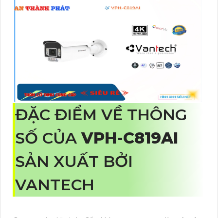
ĐẶC ĐIỂM VỀ THÔNG
SỐ CỦA
VPH-C819AI
SẢN XUẤT BỞI
VANTECH