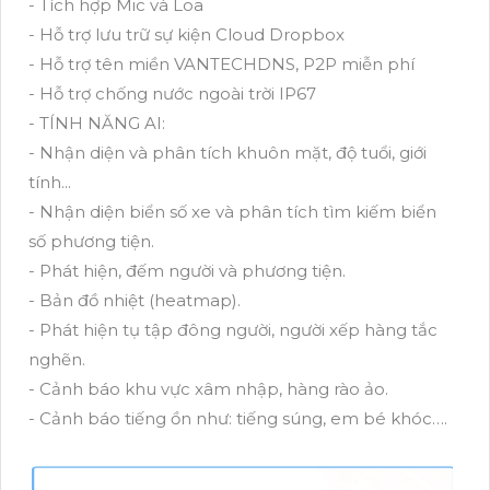
- Tích hợp Mic và Loa
- Hỗ trợ lưu trữ sự kiện Cloud Dropbox
- Hỗ trợ tên miền VANTECHDNS, P2P miễn phí
- Hỗ trợ chống nước ngoài trời IP67
- TÍNH NĂNG AI:
- Nhận diện và phân tích khuôn mặt, độ tuổi, giới
tính...
- Nhận diện biển số xe và phân tích tìm kiếm biển
số phương tiện.
- Phát hiện, đếm người và phương tiện.
- Bản đồ nhiệt (heatmap).
- Phát hiện tụ tập đông người, người xếp hàng tắc
nghẽn.
- Cảnh báo khu vực xâm nhập, hàng rào ảo.
- Cảnh báo tiếng ồn như: tiếng súng, em bé khóc….