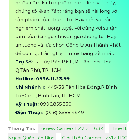
nhiều năm kinh nghiệm trong lĩnh vực này,
chúng tôi ☣️
an Tâm
rằng bạn sẽ hài lòng với
sản phẩm của chúng tôi. Hãy đến và trải
nghiệm chất lượng tuyệt vời cùng với sự tận
tâm của đội ngũ chuyên gia chúng tôi. Hãy
tin tưởng và lựa chọn Công ty An Thành Phát
để có một trải nghiệm mua hàng tốt nhất.
Trụ Sở:
51 Lũy Bán Bích, P. Tân Thới Hòa,
Q.Tân Phú, TP.HCM
Hotline: 0938.11.23.99
Chi Nhánh 1:
445/38 Tân Hòa Đông,P Bình
Trị Đông, Bình Tân, TP HCM
Kỹ Thuật:
0906.855.330
Điện Thoại:
(028) 6688.4949
Thông Tin:
Review Camera EZVIZ H6 3K
Thuê It
Ngoài Quận Tân Bình
Giới Thiệu Camera EZVIZ H6C