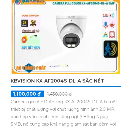
camera trở nên dễ dàng hơn bao giờ hết. Bạn có thể
thực hiện việc lắp đặt và cấu hình camera một cách
nhanh chóng chỉ với một dây cáp duy nhất. Công
nghệ thu âm chất lượng giúp bạn không chỉ có hình
ảnh sắc nét mà còn âm thanh rõ ràng.Với công nghệ
giám sát ban đêm thông qua hồng ngoại 10m,
camera KX-E0505FN2 giúp bạn thu được hình ảnh rõ
ràng cả trong ban ngày lẫn ban đêm. Công nghệ
hồng ngoại SMD cho phép camera bắt được mọi chi
tiết ngay cả trong ánh sáng yếu. Bạn có thể yên tâm
giám sát nhà ở, văn phòng hay cửa hàng mà không
KBVISION KX-AF2004S-DL-A SẮC NÉT
bị giới hạn thời gian.
1,100,000 ₫
1,430,000 ₫
Camera giá rẻ HD Analog KX-AF2004S-DL-A là một
thiết bị chất lượng với chất lượng hình ảnh 2.0 MP,
phù hợp với chi phí. Với công nghệ Hồng Ngoại
SMD, nó cung cấp khả năng giám sát ban đêm với
tầm quan sát Hồng Ngoại lên đến 40m. Được thiết