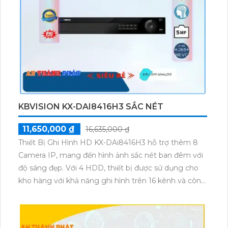
hình ảnh xem ban đêm sáng đẹp với khả năng Full
Color trong khoảng cách 40m. Dù trong điều kiện
ánh sáng yếu, công nghệ ban đêm của camera này
vẫn cho ra hình ảnh màu sắc chất lượng tốt mọi lúc.
KBVISION KX-DAI8416H3 SẮC NÉT
11,650,000 ₫
16,635,000 ₫
Thiết Bị Ghi Hình HD KX-DAi8416H3 hỗ trợ thêm 8
Camera IP, mang đến hình ảnh sắc nét ban đêm với
độ sáng đẹp. Với 4 HDD, thiết bị được sử dụng cho
kho hàng với khả năng ghi hình trên 16 kênh và công
nghệ mới nhất AHD CVI TVI BCS HD. Hệ thống ổn
định và tích hợp công nghệ AI chống trộm hiệu quả.
Đặc biệt, với khả năng tải hình ảnh nhanh hơn và hỗ