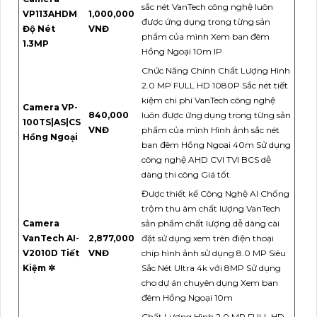
sắc nét VanTech công nghệ luôn
VP113AHDM
1,000,000
được ứng dụng trong từng sản
Độ Nét
VNĐ
phẩm của mình Xem ban đêm
1.3MP
Hồng Ngoại 10m IP
Chức Năng Chính Chất Lượng Hình
2.0 MP FULL HD 1080P Sắc nét tiết
kiệm chi phí VanTech công nghệ
Camera VP-
840,000
luôn được ứng dụng trong từng sản
100TS|AS|CS
VNĐ
phẩm của mình Hình ảnh sắc nét
Hồng Ngoại
ban đêm Hồng Ngoại 40m Sử dụng
công nghệ AHD CVI TVI BCS dễ
dàng thi công Giá tốt
Được thiết kế Công Nghệ AI Chống
trộm thu âm chất lượng VanTech
Camera
sản phẩm chất lượng dễ dàng cài
VanTech AI-
2,877,000
đặt sử dụng xem trên điện thoại
V2010D Tiết
VNĐ
chip hình ảnh sử dụng 8.0 MP Siêu
Kiệm ✲
Sắc Nét Ultra 4k với 8MP Sử dụng
cho dự án chuyên dụng Xem ban
đêm Hồng Ngoại 10m
Chất Lượng Hình 2.0 MP FULL HD