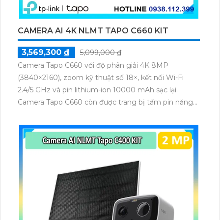
CAMERA AI 4K NLMT TAPO C660 KIT
3,569,300 ₫
5,099,000 ₫
Camera Tapo C660 với độ phân giải 4K 8MP
(3840×2160), zoom kỹ thuật số 18×, kết nối Wi-Fi
2.4/5 GHz và pin lithium-ion 10000 mAh sạc lại.
Camera Tapo C660 còn được trang bị tấm pin năng
lượng mặt trời 5.2V 2.5W, tích hợp AI phát hiện người,
thú cưng, phương tiện, lưu trữ thẻ microSD tối đa 512
GB.