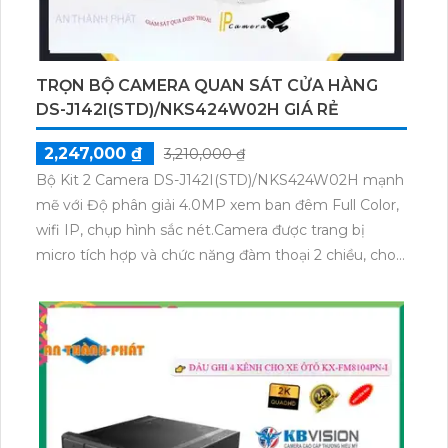
cấp.
TRỌN BỘ CAMERA QUAN SÁT CỬA HÀNG
DS-J142I(STD)/NKS424W02H GIÁ RẺ
2,247,000 ₫
3,210,000 ₫
Bộ Kit 2 Camera DS-J142I(STD)/NKS424W02H mạnh
mẽ với Độ phân giải 4.0MP xem ban đêm Full Color,
wifi IP, chụp hình sắc nét.Camera được trang bị
micro tích hợp và chức năng đàm thoại 2 chiều, cho
phép bạn không chỉ nghe âm thanh từ khu vực giám
sát mà còn có thể giao tiếp trực tiếp với người ở đó
thông qua hệ thống. Đây là một tính năng hữu ích
cho việc quản lý và bảo vệ tài sản từ xa. Thiết bị
Camera Wifi Không Dây DS-
J142I(STD)/NKS424W02H là sự lựa chọn hoàn hảo
cho việc giám sát an ninh. Với khả năng thu âm và