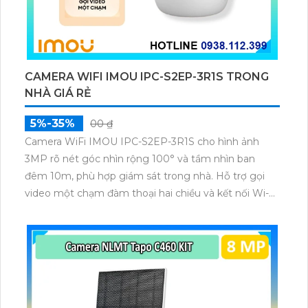
CAMERA WIFI IMOU IPC-S2EP-3R1S TRONG
NHÀ GIÁ RẺ
5%-35%
00 ₫
Camera WiFi IMOU IPC-S2EP-3R1S cho hình ảnh
3MP rõ nét góc nhìn rộng 100° và tầm nhìn ban
đêm 10m, phù hợp giám sát trong nhà. Hỗ trợ gọi
video một chạm đàm thoại hai chiều và kết nối Wi-Fi
ổn định giúp quan sát từ xa. Lưu trữ linh hoạt qua thẻ
microSD tối đa 256GB hoặc lưu đám mây dễ lắp đặt
cho gia đình và văn phòng nhỏ.