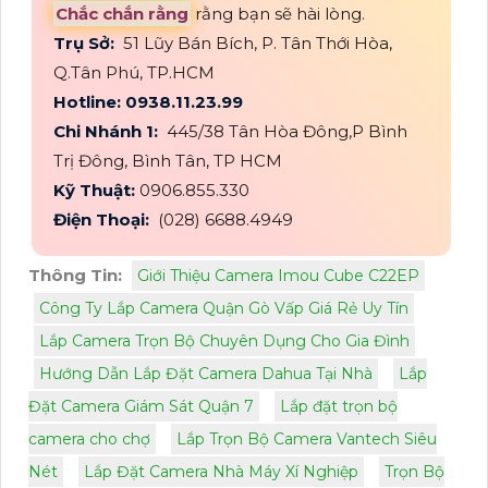
Chắc chắn rằng
rằng bạn sẽ hài lòng.
Trụ Sở:
51 Lũy Bán Bích, P. Tân Thới Hòa,
Q.Tân Phú, TP.HCM
Hotline: 0938.11.23.99
Chi Nhánh 1:
445/38 Tân Hòa Đông,P Bình
Trị Đông, Bình Tân, TP HCM
Kỹ Thuật:
0906.855.330
Điện Thoại:
(028) 6688.4949
Thông Tin:
Giới Thiệu Camera Imou Cube C22EP
Công Ty Lắp Camera Quận Gò Vấp Giá Rẻ Uy Tín
Lắp Camera Trọn Bộ Chuyên Dụng Cho Gia Đình
Hướng Dẫn Lắp Đặt Camera Dahua Tại Nhà
Lắp
Đặt Camera Giám Sát Quận 7
Lắp đặt trọn bộ
camera cho chợ
Lắp Trọn Bộ Camera Vantech Siêu
Nét
Lắp Đặt Camera Nhà Máy Xí Nghiệp
Trọn Bộ