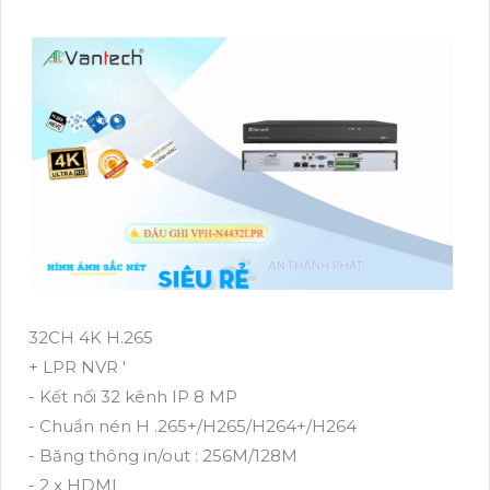
32CH 4K H.265
+ LPR NVR '
- Kết nối 32 kênh IP 8 MP
- Chuẩn nén H .265+/H265/H264+/H264
- Băng thông in/out : 256M/128M
- 2 x HDMI