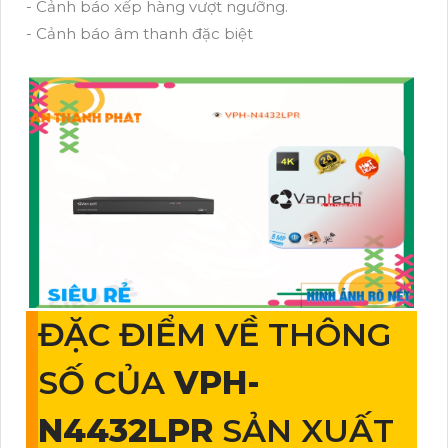
- Cảnh báo xếp hàng vượt ngưỡng.
- Cảnh báo âm thanh đặc biệt
ĐẶC ĐIỂM VỀ THÔNG
SỐ CỦA
VPH-
N4432LPR
SẢN XUẤT