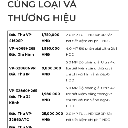
CÙNG LOẠI VÀ
THƯƠNG HIỆU
Đầu Thu VP-
1,750,000
2.0 MP FULL HD 1080P Sắc
4160SP
VNĐ
nét tiết kiệm chi phí 1 HDD
VP-4068H265
1,990,000
4.0 MP Độ phân giải Ultra 2k 1
Đầu Ghi Hình
VNĐ
HDD
5.0 MP Độ phân giải Ultra 4k
VP-32860NVR
9,800,000
lite tiết kiệm băng thông và
Đầu Thu IP
VNĐ
chi phí với hình ảnh đẹp 8
HDD
5.0 MP Độ phân giải Ultra 4k
VP-32860H265
1,980,000
lite tiết kiệm băng thông và
Đầu Thu 32
VNĐ
chi phí với hình ảnh đẹp 8
Kênh
HDD
Đầu Thu VP-
25,000,000
2.0 MP FULL HD 1080P Sắc
32860ATC
VNĐ
nét tiết kiệm chi phí 1 HDD
Đầu Thu VP-