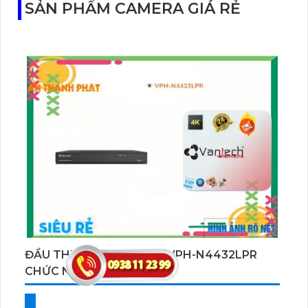
SẢN PHẨM CAMERA GIÁ RẺ
ĐẦU THU KTS VANTECH VPH-N4432LPR
CHỨC NĂNG CAO CẤP