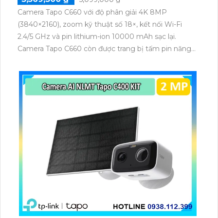
Camera Tapo C660 với độ phân giải 4K 8MP
(3840×2160), zoom kỹ thuật số 18×, kết nối Wi-Fi
2.4/5 GHz và pin lithium-ion 10000 mAh sạc lại.
Camera Tapo C660 còn được trang bị tấm pin năng
lượng mặt trời 5.2V 2.5W, tích hợp AI phát hiện người,
thú cưng, phương tiện, lưu trữ thẻ microSD tối đa 512
GB.