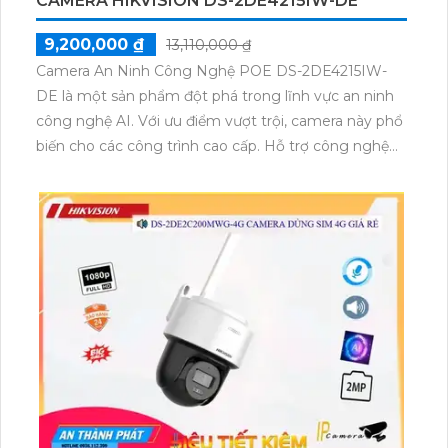
CAMERA HIKVISION DS-2DE4215IW-DE
9,200,000 ₫
13,110,000 ₫
Camera An Ninh Công Nghệ POE DS-2DE4215IW-
DE là một sản phẩm đột phá trong lĩnh vực an ninh
công nghệ AI. Với ưu điểm vượt trội, camera này phổ
biến cho các công trình cao cấp. Hỗ trợ công nghệ
Hồng Ngoại EXIR, camera cho chất lượng hình ảnh
tốt ngay cả trong điều kiện thiếu sáng. Khả năng
xem ban đêm được nâng cao lên đến 100m. Camera
cũng sử dụng công nghệ xử lý hình ảnh Progressive
Scan CMOS, mang lại màu sắc sắc nét và sống động.