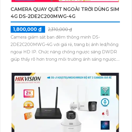
CAMERA QUAY QUÉT NGOÀI TRỜI DÙNG SIM
4G DS-2DE2C200MWG-4G
1,800,000 ₫
2,310,000 ₫
Camera giám sát ban đêm thông minh DS-
2DE2C200MWG-4G với giá rẻ, trang bị ánh led/hồng
ngoại HD IP. Chức năng chống ngược sáng DWDR
giúp thấy rõ hơn trong môi trường ánh sáng ngược.
Khả năng giám sát ban đêm Full Color trong khoảng
cách 30m, hiệu quả cao. Camera không cần đầu ghi
với khe cắm thẻ nhớ Micro SD, thiết kế mỹ thuật,
xoay 360°. Công nghệ AGC, BLC, DNR, DWDR, thu
âm và loa tích hợp, phân biệt người, phù hợp công
trình lớn.Camera giá rẻ với 2 tùy chọn giám sát ban
đêm thông minh. DS-2DE2C200MWG-4G độ phân
giải 2.0 MP, xem Full Color 30m, hỗ trợ thẻ nhớ,
chống ngược sáng, xoay 360 độ, âm thanh và loa cao