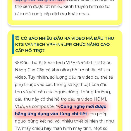
thể xem được rất nhiều kênh truyền hình số từ
các nhà cung cấp dịch vụ khác nhau.
😇 CÓ BAO NHIÊU ĐẦU RA VIDEO MÀ ĐẦU THU
KTS VANTECH VPH-N4LPR CHỨC NĂNG CAO
CẤP HỖ TRỢ?
🦅 Đầu Thu KTS VanTech VPH-N4432LPR Chức
Năng Cao Cấp có khả năng hỗ trợ nhiều đầu ra
video. Tuy nhiên, số lượng đầu ra video cụ thể sẽ
phụ thuộc vào các thông số kỹ thuật của đầu
thu và yêu cầu của người dùng. Thông thường,
đầu thu này có thể hỗ trợ đầu ra video HDMI,
VGA, và composite. 🛰
Công nghệ mới được
hãng ứng dụng vào từng chi tiết
cho phép
người dùng kết nối với nhiều thiết bị hiển thị như
TV, máy chiếu hay màn hình máy tính. Một số