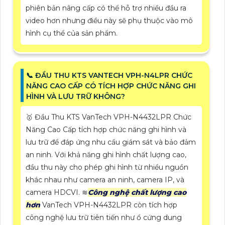
phiên bản nâng cấp có thể hỗ trợ nhiều đầu ra
video hơn nhưng điều này sẽ phụ thuộc vào mô
hình cụ thể của sản phẩm.
📞 ĐẦU THU KTS VANTECH VPH-N4LPR CHỨC
NĂNG CAO CẤP CÓ TÍCH HỢP CHỨC NĂNG GHI
HÌNH VÀ LƯU TRỮ KHÔNG?
🥇 Đầu Thu KTS VanTech VPH-N4432LPR Chức
Năng Cao Cấp tích hợp chức năng ghi hình và
lưu trữ để đáp ứng nhu cầu giám sát và bảo đảm
an ninh. Với khả năng ghi hình chất lượng cao,
đầu thu này cho phép ghi hình từ nhiều nguồn
khác nhau như camera an ninh, camera IP, và
camera HDCVI. ≋
Công nghệ chất lượng cao
hơn
VanTech VPH-N4432LPR còn tích hợp
công nghệ lưu trữ tiên tiến như ổ cứng dung