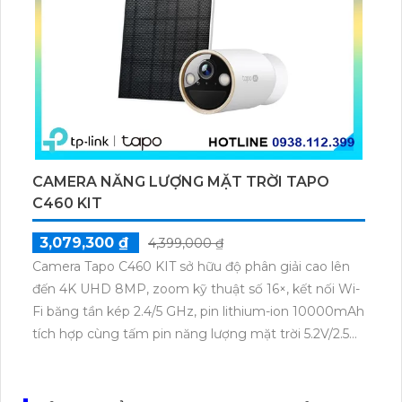
CAMERA NĂNG LƯỢNG MẶT TRỜI TAPO
C460 KIT
3,079,300 ₫
4,399,000 ₫
Camera Tapo C460 KIT sở hữu độ phân giải cao lên
đến 4K UHD 8MP, zoom kỹ thuật số 16×, kết nối Wi-
Fi băng tần kép 2.4/5 GHz, pin lithium-ion 10000mAh
tích hợp cùng tấm pin năng lượng mặt trời 5.2V/2.5W.
Tapo C460 KIT cũng hỗ trợ quan sát ban đêm màu
với cảm biến Starlight, tầm nhìn lên đến 15 m.