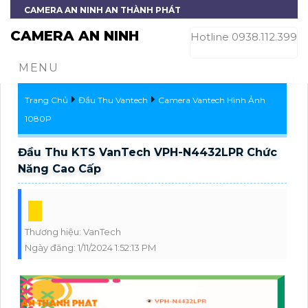
CAMERA AN NINH AN THÀNH PHÁT
CAMERA AN NINH
Hotline 0938.112.399
MENU
Trang Chủ
Đầu Thu Vantech
Camera Vantech Hình Ảnh
1080P
Đầu Thu KTS VanTech VPH-N4432LPR Chức
Năng Cao Cấp
Thương hiệu:
VanTech
Ngày đăng:
1/11/2024 1:52:13 PM