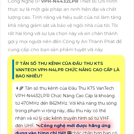
Công Nghệ IP
VPH-N4432LPR
Thiết Bị Ghi Hình
thực sự là một giải pháp an ninh hiện đại và chất
lượng cao. Tính năng và hiệu suất của nó làm tăng
khả năng giám sát và bảo vệ ngôi nhà của tôi. Tôi
rất hài lòng với sự lựa chọn này và xin chân thành
gợi ý mọi người nên đến Công ty An Thành Phát để
cung cấp cho bạn sản phẩm tuyệt vời này.
⁉️ TẦN SỐ THU KÊNH CỦA ĐẦU THU KTS
VANTECH VPH-N4LPR CHỨC NĂNG CAO CẤP LÀ
BAO NHIÊU?
👩‍🌾 Tần số thu kênh của Đầu Thu KTS VanTech
VPH-N4432LPR Chức Năng Cao Cấp là khoảng
từ 470MHz đến 862MHz. Với khả năng thu sóng
trong phạm vi rộng này, đầu thu này có thể
nhận và xử lý các kênh truyền hình số từ VHF
đến UHF. 🛰
Công nghệ mới được hãng ứng
dụng vào từng chi tiết
🎛
chắc chắn hơn
bạn có