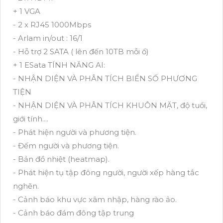
+ 1 VGA
- 2 x RJ45 1000Mbps
- Arlam in/out : 16/1
- Hỗ trợ 2 SATA ( lên đến 10TB mỗi ổ)
+ 1 ESata TÍNH NĂNG AI:
- NHẬN DIỆN VÀ PHÂN TÍCH BIỂN SỐ PHƯƠNG
TIỆN
- NHẬN DIỆN VÀ PHÂN TÍCH KHUÔN MẶT, độ tuổi,
giới tính....
- Phát hiện người và phương tiện.
- Đếm người và phương tiện.
- Bản đồ nhiệt (heatmap).
- Phát hiện tụ tập đông người, người xếp hàng tắc
nghẽn.
- Cảnh báo khu vực xâm nhập, hàng rào ảo.
- Cảnh báo đám đông tập trung