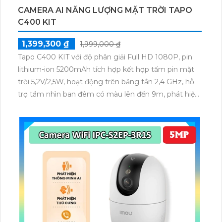
CAMERA AI NĂNG LƯỢNG MẶT TRỜI TAPO
C400 KIT
1,399,300 ₫
1,999,000 ₫
Tapo C400 KIT với độ phân giải Full HD 1080P, pin
lithium-ion 5200mAh tích hợp kết hợp tấm pin mặt
trời 5,2V/2,5W, hoạt động trên băng tần 2,4 GHz, hỗ
trợ tầm nhìn ban đêm có màu lên đến 9m, phát hiện
chuyển động và con người bằng AI, đồng thời lưu trữ
dữ liệu qua thẻ microSD lên đến 512GB.