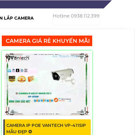
Hotline 0938.112.399
N LẮP CAMERA
CAMERA GIÁ RẺ KHUYẾN MÃI
CAMERA IP POE VANTECH VP-411SIP
MẪU ĐẸP ✪