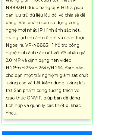
không gian một cách tốt nhất.VP-
N8883H1 được trang bị 8 HDD, giúp
bạn lưu trữ dữ liệu lâu dài và chia sẻ dễ
dàng. Sản phẩm còn sử dụng công
nghệ mới nhất IP Hình ảnh sắc nét,
mang lại hình ảnh rõ nét và chân thực.
Ngoài ra, VP-N8883H1 hỗ trợ công
nghệ hình ảnh sắc nét với độ phân giải
2.0 MP và định dạng nén video
H.265+/H.265/H.264+/H.264, đảm bảo
cho bạn một trải nghiệm giám sát chất
lượng cao và tiết kiệm dung lượng lưu
trữ. Sản phẩm cũng tương thích với
giao thức ONVIF, giúp bạn dễ dàng
tích hợp và quản lý các thiết bị khác
nhau.