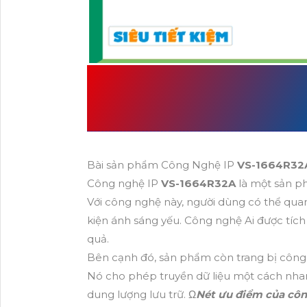
ĐẶC ĐIỂM VỀ THÔ
SẢN XUẤT BỞI VA
Bài sản phẩm Công Nghệ IP
VS-1664R3
Công nghệ IP
VS-1664R32A
là một sản p
Với công nghệ này, người dùng có thể quan 
kiện ánh sáng yếu. Công nghệ Ai được tích
quả.
Bên cạnh đó, sản phẩm còn trang bị công
Nó cho phép truyền dữ liệu một cách nhan
dung lượng lưu trữ. Ω
Nét ưu điểm của cô