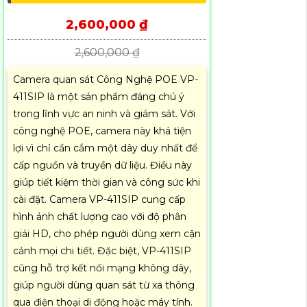
2,600,000 ₫
2,600,000 ₫
Camera quan sát Công Nghệ POE VP-
411SIP là một sản phẩm đáng chú ý
trong lĩnh vực an ninh và giám sát. Với
công nghệ POE, camera này khá tiện
lợi vì chỉ cần cắm một dây duy nhất để
cấp nguồn và truyền dữ liệu. Điều này
giúp tiết kiệm thời gian và công sức khi
cài đặt. Camera VP-411SIP cung cấp
hình ảnh chất lượng cao với độ phân
giải HD, cho phép người dùng xem cận
cảnh mọi chi tiết. Đặc biệt, VP-411SIP
cũng hỗ trợ kết nối mạng không dây,
giúp người dùng quan sát từ xa thông
qua điện thoại di động hoặc máy tính.