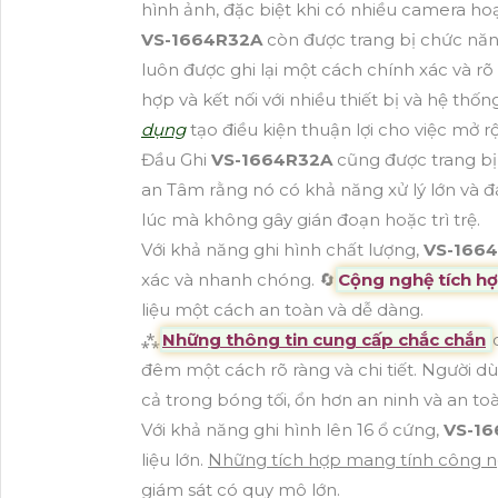
hình ảnh, đặc biệt khi có nhiều camera ho
VS-1664R32A
còn được trang bị chức năn
luôn được ghi lại một cách chính xác và 
hợp và kết nối với nhiều thiết bị và hệ thố
dụng
tạo điều kiện thuận lợi cho việc mở 
Đầu Ghi
VS-1664R32A
cũng được trang bị
an Tâm rằng nó có khả năng xử lý lớn và đá
lúc mà không gây gián đoạn hoặc trì trệ.
Với khả năng ghi hình chất lượng,
VS-166
xác và nhanh chóng. 🔄
Cộng nghệ tích h
liệu một cách an toàn và dễ dàng.
⁂
Những thông tin cung cấp chắc chắn
đêm một cách rõ ràng và chi tiết. Người dù
cả trong bóng tối, ổn hơn an ninh và an t
Với khả năng ghi hình lên 16 ổ cứng,
VS-1
liệu lớn.
Những tích hợp mang tính công 
giám sát có quy mô lớn.