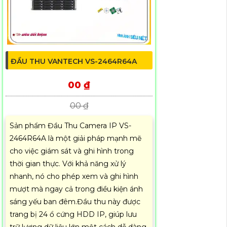
ĐẦU THU VANTECH VS-2464R64A
00 ₫
00 ₫
Sản phẩm Đầu Thu Camera IP VS-
2464R64A là một giải pháp mạnh mẽ
cho việc giám sát và ghi hình trong
thời gian thực. Với khả năng xử lý
nhanh, nó cho phép xem và ghi hình
mượt mà ngay cả trong điều kiện ánh
sáng yếu ban đêm.Đầu thu này được
trang bị 24 ổ cứng HDD IP, giúp lưu
trữ lượng dữ liệu lớn một cách dễ dàng.