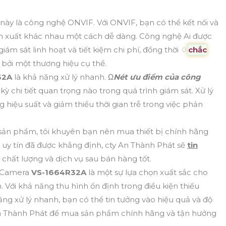
này là công nghệ ONVIF. Với ONVIF, bạn có thể kết nối và
sản xuất khác nhau một cách dễ dàng. Công nghệ Ai được
ám sát linh hoạt và tiết kiệm chi phí, đồng thời ♢
chắc
bởi một thương hiệu cụ thể.
32A
là khả năng xử lý nhanh. Ω
Nét ưu điểm của công
 chi tiết quan trọng nào trong quá trình giám sát. Xử lý
hiệu suất và giảm thiểu thời gian trễ trong việc phản
 sản phẩm, tôi khuyên bạn nên mua thiết bị chính hãng
và uy tín đã được khẳng định, cty An Thành Phát sẽ
tin
hất lượng và dịch vụ sau bán hàng tốt.
u Camera
VS-1664R32A
là một sự lựa chọn xuất sắc cho
. Với khả năng thu hình ổn định trong điều kiện thiếu
ng xử lý nhanh, bạn có thể tin tưởng vào hiệu quả và độ
y An Thành Phát để mua sản phẩm chính hãng và tận hưởng