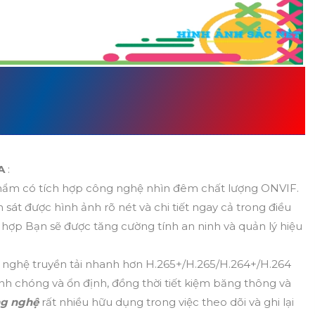
NG SỐ CỦA
VS-1664R32A
NTECH
2A
:
hẩm có tích hợp công nghệ nhìn đêm chất lượng ONVIF.
sát được hình ảnh rõ nét và chi tiết ngay cả trong điều
 hợp Bạn sẽ được tăng cường tính an ninh và quản lý hiệu
 nghệ truyền tải nhanh hơn H.265+/H.265/H.264+/H.264
h chóng và ổn định, đồng thời tiết kiệm băng thông và
ng nghệ
rất nhiều hữu dụng trong việc theo dõi và ghi lại