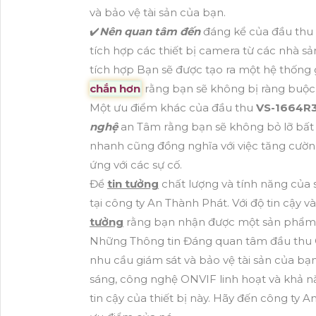
và bảo vệ tài sản của bạn.
✔️
Nên quan tâm đến
đáng kể của đầu thu 
tích hợp các thiết bị camera từ các nhà 
tích hợp Bạn sẽ được tạo ra một hệ thống gi
chắn hơn
rằng bạn sẽ không bị ràng buộc 
Một ưu điểm khác của đầu thu
VS-1664R
nghệ
an Tâm rằng bạn sẽ không bỏ lỡ bất kỳ
nhanh cũng đồng nghĩa với việc tăng cường 
ứng với các sự cố.
Để
tin tưởng
chất lượng và tính năng của
tại công ty An Thành Phát. Với độ tin cậy 
tưởng
rằng bạn nhận được một sản phẩm c
Những Thông tin Đáng quan tâm đầu th
nhu cầu giám sát và bảo vệ tài sản của bạn
sáng, công nghệ ONVIF linh hoạt và khả nă
tin cậy của thiết bị này. Hãy đến công t