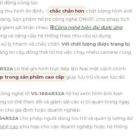
ạt động cùng lúc.
g thu hình ổn định, ♢
chắc chắn hơn
chất lượng hình ảnh
rõ ràng. Sản phẩm hỗ trợ công nghệ ONVIF, cho phép tích
ng giám sát khác nhau. 🎛
Công nghệ hiện đại được ứng
rộng và nâng cấp hệ thống theo nhu cầu sử dụng.
 xử lý nhanh và chắc chắn.
Với chất lượng được trang bị
ng tin cậy, đồng thời hỗ trợ việc chạy nhiều camera cùng
4R32A
có thể ghi hình trực tiếp lên Nas một cách chính
ợp trong sản phẩm cao cấp
giúp lưu trữ và sao lưu dữ
công nghệ IP
VS-1664R32A
hỗ trợ xem hình ảnh ban
ng có thể theo dõi và giám sát các vị trí quan trọng ngay
oàn cho gia đình hoặc doanh nghiệp.
664R32A
cho phép người dùng lưu trữ và quản lý lượng dữ
nghệ cao
phù hợp cho các doanh nghiệp hoặc hệ thống