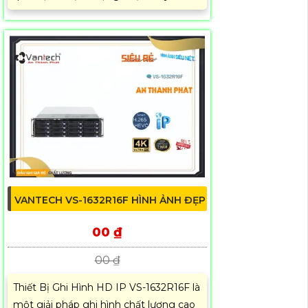
VANTECH VS-1632R16F HÌNH ẢNH ĐẸP
00 ₫
00 ₫
Thiết Bị Ghi Hình HD IP VS-1632R16F là
một giải pháp ghi hình chất lượng cao